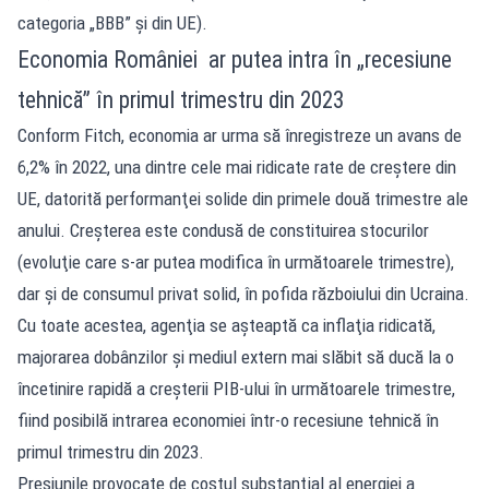
categoria „BBB” şi din UE).
Economia României ar putea intra în „recesiune
tehnică” în primul trimestru din 2023
Conform Fitch, economia ar urma să înregistreze un avans de
6,2% în 2022, una dintre cele mai ridicate rate de creştere din
UE, datorită performanţei solide din primele două trimestre ale
anului. Creşterea este condusă de constituirea stocurilor
(evoluţie care s-ar putea modifica în următoarele trimestre),
dar şi de consumul privat solid, în pofida războiului din Ucraina.
Cu toate acestea, agenţia se aşteaptă ca inflaţia ridicată,
majorarea dobânzilor şi mediul extern mai slăbit să ducă la o
încetinire rapidă a creşterii PIB-ului în următoarele trimestre,
fiind posibilă intrarea economiei într-o recesiune tehnică în
primul trimestru din 2023.
Presiunile provocate de costul substanţial al energiei a