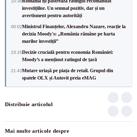
România își păstrează ratingul recomandat
10:38
investițiilor. Un semnal pozitiv, dar și un
avertisment pentru autorități
Ministrul Finanțelor, Alexandru Nazare, reacție la
00:02
decizia Moody's: „România rămâne pe harta
marilor investiții”
Decizie crucială pentru economia României:
23:15
Moody’s a menținut ratingul de țară
Mutare uriașă pe piața de retail. Grupul din
21:43
spatele OLX și Autovit preia eMAG
Distribuie articolul
Mai multe articole despre