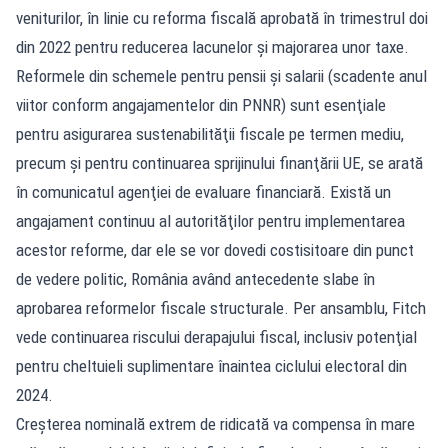
veniturilor, în linie cu reforma fiscală aprobată în trimestrul doi
din 2022 pentru reducerea lacunelor şi majorarea unor taxe.
Reformele din schemele pentru pensii şi salarii (scadente anul
viitor conform angajamentelor din PNNR) sunt esenţiale
pentru asigurarea sustenabilităţii fiscale pe termen mediu,
precum şi pentru continuarea sprijinului finanţării UE, se arată
în comunicatul agenţiei de evaluare financiară. Există un
angajament continuu al autorităţilor pentru implementarea
acestor reforme, dar ele se vor dovedi costisitoare din punct
de vedere politic, România având antecedente slabe în
aprobarea reformelor fiscale structurale. Per ansamblu, Fitch
vede continuarea riscului derapajului fiscal, inclusiv potenţial
pentru cheltuieli suplimentare înaintea ciclului electoral din
2024.
Creşterea nominală extrem de ridicată va compensa în mare