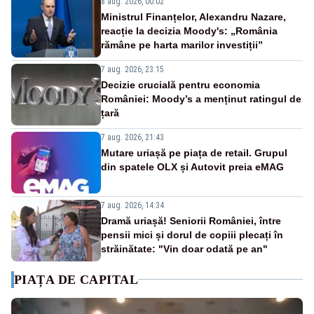
8 aug. 2026, 00:02
Ministrul Finanțelor, Alexandru Nazare,
reacție la decizia Moody's: „România
rămâne pe harta marilor investiții”
7 aug. 2026, 23:15
Decizie crucială pentru economia
României: Moody’s a menținut ratingul de
țară
7 aug. 2026, 21:43
Mutare uriașă pe piața de retail. Grupul
din spatele OLX și Autovit preia eMAG
7 aug. 2026, 14:34
Dramă uriașă! Seniorii României, între
pensii mici și dorul de copiii plecați în
străinătate: "Vin doar odată pe an"
PIAȚA DE CAPITAL