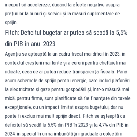
început să accelereze, ducând la efecte negative asupra
preţurilor la bunuri şi servicii şi la măsuri suplimentare de
sprijin.
Fitch: Deficitul bugetar ar putea să scadă la 5,5%
din PIB în anul 2023
Agenţia se aşteaptă la un cadru fiscal mai dificil în 2023, în
contextul creşterii mai lente şi a cererii pentru cheltuieli mai
ridicate, ceea ce ar putea reduce transparenţa fiscală. Până
acum schemele de sprijin pentru energie, care includ plafonări
la electricitate şi gaze pentru gospodării şi, într-o măsură mai
mică, pentru firme, sunt planificate să fie finanţate din taxele
excepţionale, cu un impact limitat asupra bugetului, dar nu
poate fi exclus mai mult sprijin direct. Fitch se aşteaptă ca
deficitul să scadă la 5,5% din PIB în 2023 şi la 4,7% din PIB în
2024, în special în urma îmbunătăţirii graduale a colectării