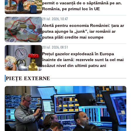
permit o vacanță de o săptămână pe an.
România, pe primul loc în UE
29 iul. 2026, 10:47
Alertă pentru economia României: țara ar
putea ajunge la „junk”, iar românii ar
putea plăti credite mai scumpe
20 iul. 2026, 08:51
Prețul gazelor explodează în Europa
înainte de iarnă: rezervele sunt la cel mai
scăzut nivel din ultimii patru ani
PIEȚE EXTERNE