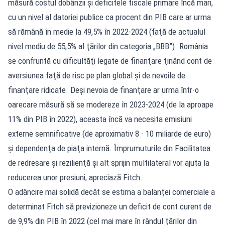
măsură costul dobânzii şi deficitele fiscale primare încă mari,
cu un nivel al datoriei publice ca procent din PIB care ar urma
să rămână în medie la 49,5% în 2022-2024 (faţă de actualul
nivel mediu de 55,5% al ţărilor din categoria „BBB”). România
se confruntă cu dificultăţi legate de finanţare ţinând cont de
aversiunea faţă de risc pe plan global şi de nevoile de
finanţare ridicate. Deşi nevoia de finanţare ar urma într-o
oarecare măsură să se modereze în 2023-2024 (de la aproape
11% din PIB în 2022), aceasta încă va necesita emisiuni
externe semnificative (de aproximativ 8 - 10 miliarde de euro)
şi dependenţa de piaţa internă. Împrumuturile din Facilitatea
de redresare şi rezilienţă şi alt sprijin multilateral vor ajuta la
reducerea unor presiuni, apreciază Fitch.
O adâncire mai solidă decât se estima a balanţei comerciale a
determinat Fitch să previzioneze un deficit de cont curent de
de 9,9% din PIB în 2022 (cel mai mare în rândul ţărilor din