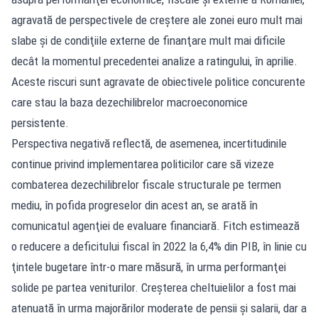
agravată de perspectivele de creştere ale zonei euro mult mai
slabe şi de condiţiile externe de finanţare mult mai dificile
decât la momentul precedentei analize a ratingului, în aprilie.
Aceste riscuri sunt agravate de obiectivele politice concurente
care stau la baza dezechilibrelor macroeconomice
persistente.
Perspectiva negativă reflectă, de asemenea, incertitudinile
continue privind implementarea politicilor care să vizeze
combaterea dezechilibrelor fiscale structurale pe termen
mediu, în pofida progreselor din acest an, se arată în
comunicatul agenţiei de evaluare financiară. Fitch estimează
o reducere a deficitului fiscal în 2022 la 6,4% din PIB, în linie cu
ţintele bugetare într-o mare măsură, în urma performanţei
solide pe partea veniturilor. Creşterea cheltuielilor a fost mai
atenuată în urma majorărilor moderate de pensii şi salarii, dar a