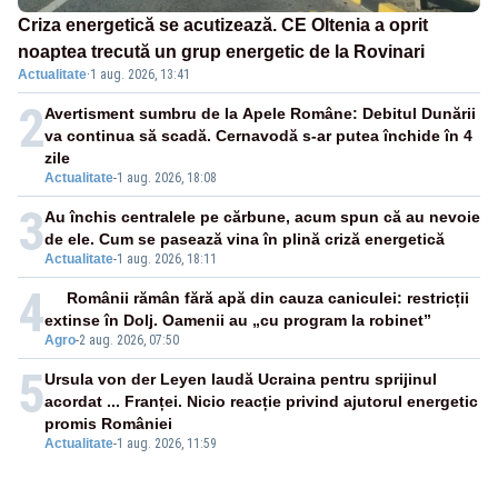
Criza energetică se acutizează. CE Oltenia a oprit
noaptea trecută un grup energetic de la Rovinari
Actualitate
·
1 aug. 2026, 13:41
2
Avertisment sumbru de la Apele Române: Debitul Dunării
va continua să scadă. Cernavodă s-ar putea închide în 4
zile
Actualitate
-
1 aug. 2026, 18:08
3
Au închis centralele pe cărbune, acum spun că au nevoie
de ele. Cum se pasează vina în plină criză energetică
Actualitate
-
1 aug. 2026, 18:11
4
Românii rămân fără apă din cauza caniculei: restricții
extinse în Dolj. Oamenii au „cu program la robinet”
Agro
-
2 aug. 2026, 07:50
5
Ursula von der Leyen laudă Ucraina pentru sprijinul
acordat ... Franței. Nicio reacție privind ajutorul energetic
promis României
Actualitate
-
1 aug. 2026, 11:59