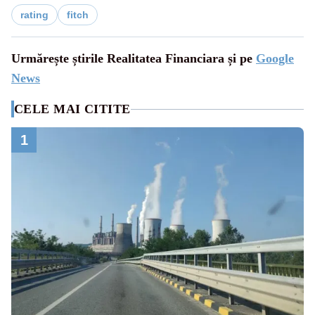
rating
fitch
Urmărește știrile Realitatea Financiara și pe
Google
News
CELE MAI CITITE
1