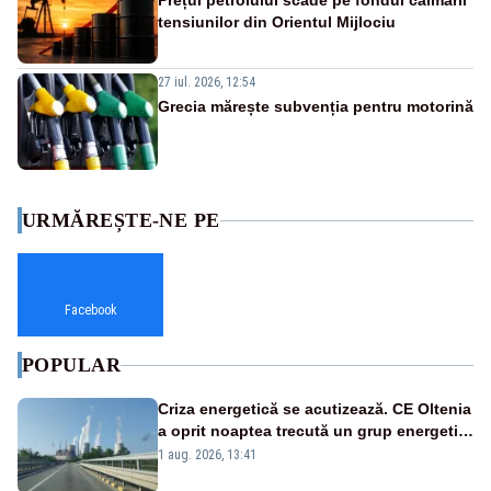
Prețul petrolului scade pe fondul calmării
tensiunilor din Orientul Mijlociu
27 iul. 2026, 12:54
Grecia mărește subvenția pentru motorină
URMĂREȘTE-NE PE
Facebook
POPULAR
Criza energetică se acutizează. CE Oltenia
a oprit noaptea trecută un grup energetic
de la Rovinari
1 aug. 2026, 13:41