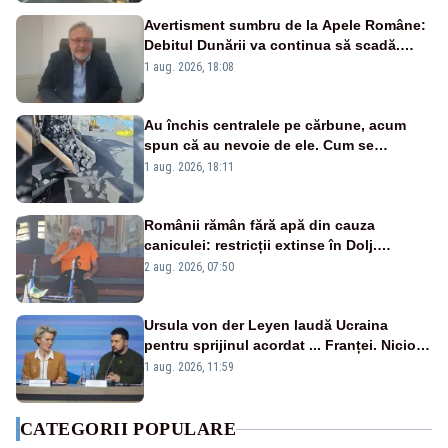
Avertisment sumbru de la Apele Române:
Debitul Dunării va continua să scadă.
Cernavodă s-ar putea închide în 4 zile
1 aug. 2026, 18:08
Au închis centralele pe cărbune, acum
spun că au nevoie de ele. Cum se
pasează vina în plină criză energetică
1 aug. 2026, 18:11
Românii rămân fără apă din cauza
caniculei: restricții extinse în Dolj.
Oamenii au „cu program la robinet”
2 aug. 2026, 07:50
Ursula von der Leyen laudă Ucraina
pentru sprijinul acordat ... Franței. Nicio
reacție privind ajutorul energetic promis
1 aug. 2026, 11:59
României
CATEGORII POPULARE