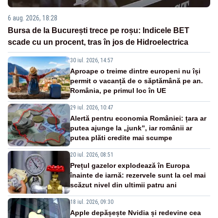
6 aug. 2026, 18:28
Bursa de la București trece pe roșu: Indicele BET
scade cu un procent, tras în jos de Hidroelectrica
30 iul. 2026, 14:57
Aproape o treime dintre europeni nu își
permit o vacanță de o săptămână pe an.
România, pe primul loc în UE
29 iul. 2026, 10:47
Alertă pentru economia României: țara ar
putea ajunge la „junk”, iar românii ar
putea plăti credite mai scumpe
20 iul. 2026, 08:51
Prețul gazelor explodează în Europa
înainte de iarnă: rezervele sunt la cel mai
scăzut nivel din ultimii patru ani
18 iul. 2026, 09:30
Apple depășește Nvidia și redevine cea