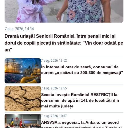
7 aug. 2026, 14:34
Dramă uriașă! Seniorii României, între pensii mici și
dorul de copiii plecați în străinătate: "Vin doar odată pe
an"
7 aug. 2026, 13:02
În intervalul orar de seară, consumul de
curent „a scăzut cu 200-300 de megawați”
7 aug. 2026, 12:55
Seceta lovește România! RESTRICȚII la
consumul de apă în 141 de localități din
mai multe județe
7 aug. 2026, 10:57
ANSVSA a negociat, la Ankara, un acord
pentru facilitarea tranzitului prin Turcia al