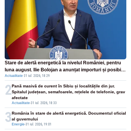
Stare de alertă energetică la nivelul României, pentru
luna august. Ilie Bolojan a anunțat importuri și posibile
Actualitate
·
31 iul. 2026, 18:29
restricții – VIDEO
2
Pană masivă de curent în Sibiu și localitățile din jur.
Spitalul județean, semafoarele, rețelele de telefonie, grav
afectate
Actualitate
-
31 iul. 2026, 18:33
3
România în stare de alertă energetică. Documentul oficial
al guvernului
Energie
-
31 iul. 2026, 19:01