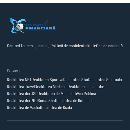
Contact
Termeni și condiții
Politică de confidențialitate
Cod de conduită
Parteneri:
Realitatea.NET
Realitatea Sportiva
Realitatea Star
Realitatea Spirituala
Realitatea Travel
Realitatea Medicala
Realitatea din Justitie
Realitatea din USR
Realitatea de Mehedinti
Vox Publica
Realitatea din PRO
Sursa Zilei
Realitatea de Botosani
Realitatea de Vaslui
Realitatea de Braila