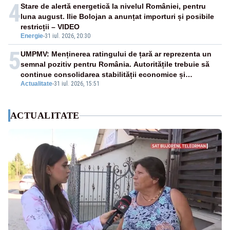
4
Stare de alertă energetică la nivelul României, pentru
luna august. Ilie Bolojan a anunțat importuri și posibile
restricții – VIDEO
Energie
-
31 iul. 2026, 20:30
5
UMPMV: Menținerea ratingului de țară ar reprezenta un
semnal pozitiv pentru România. Autoritățile trebuie să
continue consolidarea stabilității economice și
Actualitate
-
31 iul. 2026, 15:51
financiare
ACTUALITATE