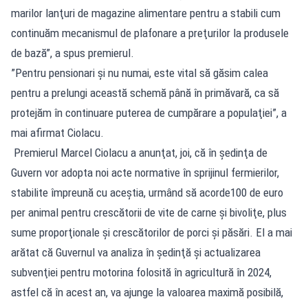
marilor lanţuri de magazine alimentare pentru a stabili cum
continuăm mecanismul de plafonare a preţurilor la produsele
de bază”, a spus premierul.
”Pentru pensionari şi nu numai, este vital să găsim calea
pentru a prelungi această schemă până în primăvară, ca să
protejăm în continuare puterea de cumpărare a populaţiei”, a
mai afirmat Ciolacu.
Premierul Marcel Ciolacu a anunţat, joi, că în şedinţa de
Guvern vor adopta noi acte normative în sprijinul fermierilor,
stabilite împreună cu aceştia, urmând să acorde100 de euro
per animal pentru crescătorii de vite de carne şi bivoliţe, plus
sume proporţionale şi crescătorilor de porci şi păsări. El a mai
arătat că Guvernul va analiza în şedinţă şi actualizarea
subvenţiei pentru motorina folosită în agricultură în 2024,
astfel că în acest an, va ajunge la valoarea maximă posibilă,