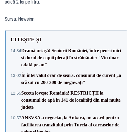
adică 2 lei pe litru.
Sursa: Newsinn
CITEȘTE ȘI
Dramă uriașă! Seniorii României, între pensii mici
14:34
și dorul de copiii plecați în străinătate: "Vin doar
odată pe an"
În intervalul orar de seară, consumul de curent „a
13:02
scăzut cu 200-300 de megawați”
Seceta lovește România! RESTRICȚII la
12:55
consumul de apă în 141 de localități din mai multe
județe
ANSVSA a negociat, la Ankara, un acord pentru
10:57
facilitarea tranzitului prin Turcia al carcaselor de
ovine și bovine