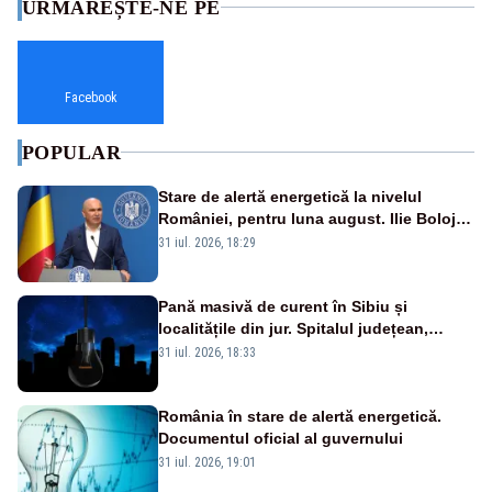
URMĂREȘTE-NE PE
Facebook
POPULAR
Stare de alertă energetică la nivelul
României, pentru luna august. Ilie Bolojan
a anunțat importuri și posibile restricții –
31 iul. 2026, 18:29
VIDEO
Pană masivă de curent în Sibiu și
localitățile din jur. Spitalul județean,
semafoarele, rețelele de telefonie, grav
31 iul. 2026, 18:33
afectate
România în stare de alertă energetică.
Documentul oficial al guvernului
31 iul. 2026, 19:01