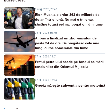
burse cresc
3 aug. 2026, 20:47
Elon Musk a pierdut 363 de miliarde de
dolari într-o lună. Nu mai e trilionar,
rămâne totuși cel mai bogat om din lume
29 iul. 2026, 08:40
Airbus a finalizat un zbor-maraton de
peste 24 de ore. Se pregătesc cele mai
lungi curse comerciale din lume
27 iul. 2026, 13:01
Prețul petrolului scade pe fondul calmării
tensiunilor din Orientul Mijlociu
27 iul. 2026, 12:54
Grecia mărește subvenția pentru motorină