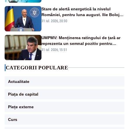
Stare de alertă energetică la nivelul
României, pentru luna august. Ilie Bolojan
a anunțat importuri și posibile restricții –
31 iul. 2026, 20:30
VIDEO
UMPMV: Menținerea ratingului de țară ar
reprezenta un semnal pozitiv pentru
România. Autoritățile trebuie să continue
31 iul. 2026, 15:51
consolidarea stabilității economice și
financiare
CATEGORII POPULARE
Actualitate
Piața de capital
Piețe externe
Curs