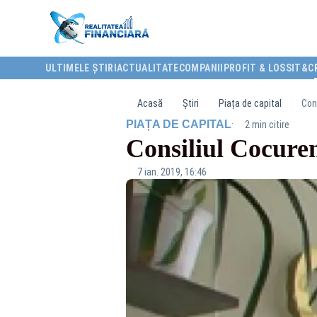
ULTIMELE ȘTIRI
ACTUALITATE
COMPANII
PROFIT & LOSS
IT&C
Acasă
Știri
Piața de capital
Cons
·
PIAȚA DE CAPITAL
2 min citire
Consiliul Cocuren
7 ian. 2019, 16:46