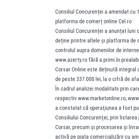
Consiliul Concurenței a amendat cu 1,
platforma de comerț online Cel.ro
Consiliul Concurenței a anunțat luni 
deține printre altele și platforma de
controlul aupra domeniilor de intern
www.azerty.ro fără a primi în prealabi
Corsar Online este deținută integral d
de peste 337.000 lei, la o cifră de af
În cadrul analizei modalitatii prin ca
respectiv www.marketonline.ro, www.
a constatat că operaţiunea a fost pus
Consiliului Concurenţei, prin listarea
Corsar, precum şi procesarea şi livr
activă pe piața comercializării cu amă