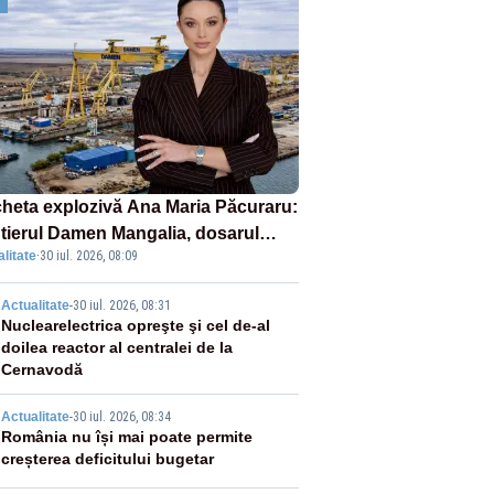
heta explozivă Ana Maria Păcuraru:
tierul Damen Mangalia, dosarul
litate
·
30 iul. 2026, 08:09
e scufundă apărarea României
2
Actualitate
-
30 iul. 2026, 08:31
Nuclearelectrica opreşte şi cel de-al
doilea reactor al centralei de la
Cernavodă
3
Actualitate
-
30 iul. 2026, 08:34
România nu își mai poate permite
creșterea deficitului bugetar