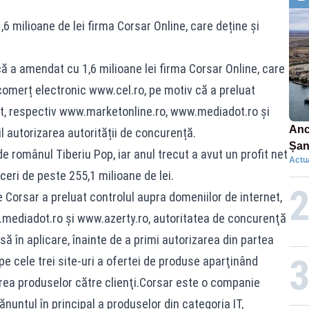
6 milioane de lei firma Corsar Online, care deține și
că a amendat cu 1,6 milioane lei firma Corsar Online, care
 comerț electronic www.cel.ro, pe motiv că a preluat
et, respectiv www.marketonline.ro, www.mediadot.ro și
Anc
l autorizarea autorității de concurență.
Șan
e românul Tiberiu Pop, iar anul trecut a avut un profit net
Actua
car
aceri de peste 255,1 milioane de lei.
re Corsar a preluat controlul aupra domeniilor de internet,
mediadot.ro și www.azerty.ro, autoritatea de concurenţă
ă în aplicare, înainte de a primi autorizarea din partea
 pe cele trei site-uri a ofertei de produse aparţinând
area produselor către clienţi.Corsar este o companie
nuntul în principal a produselor din categoria IT,