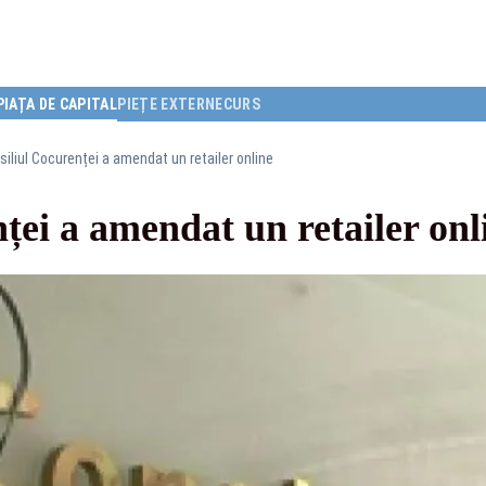
PIAȚA DE CAPITAL
PIEȚE EXTERNE
CURS
iliul Cocurenței a amendat un retailer online
ței a amendat un retailer onl