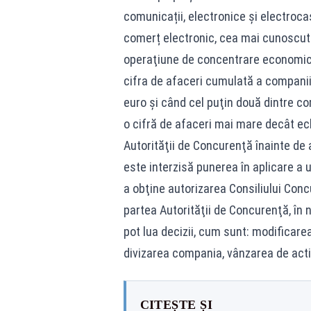
comunicații, electronice și electroca
comerț electronic, cea mai cunoscuta
operaţiune de concentrare economică (
cifra de afaceri cumulată a companiil
euro şi când cel puţin două dintre com
o cifră de afaceri mai mare decât echi
Autorităţii de Concurenţă înainte de a
este interzisă punerea în aplicare a 
a obţine autorizarea Consiliului Concu
partea Autorităţii de Concurenţă, în
pot lua decizii, cum sunt: modificare
divizarea compania, vânzarea de activ
CITEȘTE ȘI