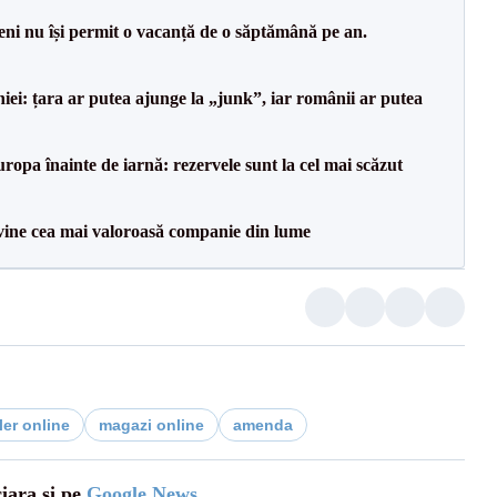
ni nu își permit o vacanță de o săptămână pe an.
i: țara ar putea ajunge la „junk”, iar românii ar putea
ropa înainte de iarnă: rezervele sunt la cel mai scăzut
vine cea mai valoroasă companie din lume
ler online
magazi online
amenda
ciara și pe
Google News