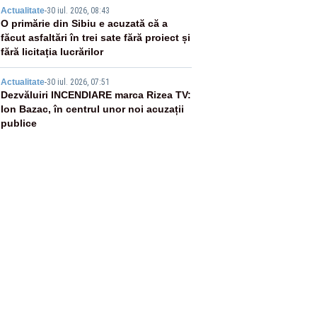
4
Actualitate
-
30 iul. 2026, 08:43
O primărie din Sibiu e acuzată că a
făcut asfaltări în trei sate fără proiect și
fără licitația lucrărilor
5
Actualitate
-
30 iul. 2026, 07:51
Dezvăluiri INCENDIARE marca Rizea TV:
Ion Bazac, în centrul unor noi acuzații
publice