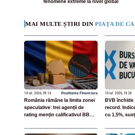
fenomene extreme la nivel global
MAI MULTE ȘTIRI DIN
PIAȚA DE CA
14 iul. 2026, 09:14
Realitatea Financiara
10 iul. 2026, 18:28
România rămâne la limita zonei
BVB închide 
speculative: trei agenții de
record. Indi
rating mențin calificativul BBB
cu 1,5%, susț
minus
de pe finalul z