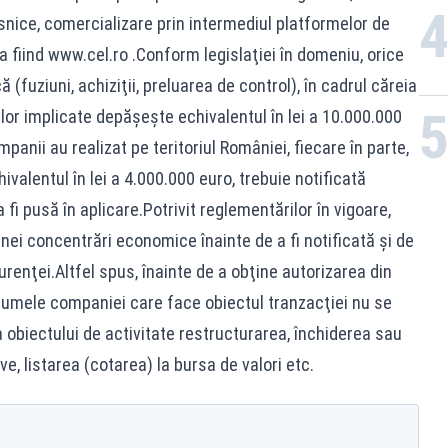
snice, comercializare prin intermediul platformelor de
 fiind www.cel.ro .Conform legislaţiei în domeniu, orice
fuziuni, achiziţii, preluarea de control), în cadrul căreia
or implicate depăşeşte echivalentul în lei a 10.000.000
panii au realizat pe teritoriul României, fiecare în parte,
valentul în lei a 4.000.000 euro, trebuie notificată
 fi pusă în aplicare.Potrivit reglementărilor în vigoare,
unei concentrări economice înainte de a fi notificată şi de
renţei.Altfel spus, înainte de a obţine autorizarea din
 numele companiei care face obiectul tranzacţiei nu se
a obiectului de activitate restructurarea, închiderea sau
e, listarea (cotarea) la bursa de valori etc.