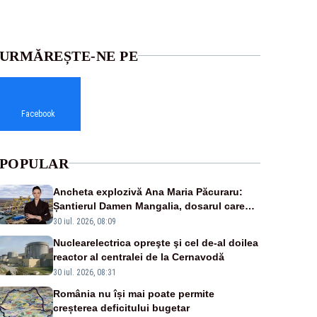
URMĂREȘTE-NE PE
Facebook
POPULAR
Ancheta explozivă Ana Maria Păcuraru:
Șantierul Damen Mangalia, dosarul care
scufundă apărarea României
30 iul. 2026, 08:09
Nuclearelectrica opreşte şi cel de-al doilea
reactor al centralei de la Cernavodă
30 iul. 2026, 08:31
România nu își mai poate permite
creșterea deficitului bugetar