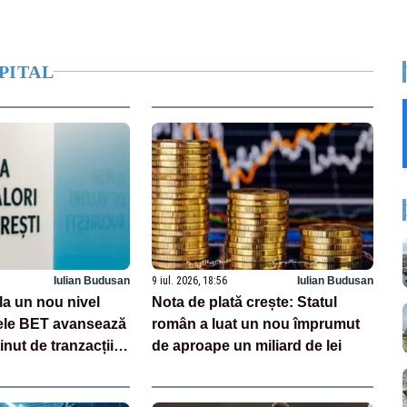
PITAL
Iulian Budusan
9 iul. 2026, 18:56
Iulian Budusan
la un nou nivel
Nota de plată crește: Statul
cele BET avansează
român a luat un nou împrumut
inut de tranzacțiile
de aproape un miliard de lei
ilei