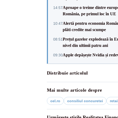
Aproape o treime dintre europe
14:57
România, pe primul loc în UE
Alertă pentru economia Românie
10:47
plăti credite mai scumpe
Prețul gazelor explodează în Eu
08:51
nivel din ultimii patru ani
Apple depășește Nvidia și rede
09:30
Distribuie articolul
Mai multe articole despre
cel.ro
consiliul concuretei
retai
Urmărește știrile Realitatea Finan