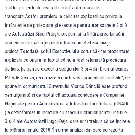
multor proiecte de investiții în infrastructura de
transport.Astfel, premierul a solicitat explicații cu privire la
întârzierile de proiectare și execuție pentru tronsoanele 2 și 3
ale Autostrăzii Sibiu-Pitești, precum și la întârzierea lansării
procedurii de execuție pentru tronsonul 4 al aceluiași
proiect.Totodată, șeful Executivului a cerut să-i fie prezentate
explicații cu privire la faptul că nu a fost relansată procedura
de licitație pentru execuția secțiunilor 3 și 4 din Drumul expres
Pitești-Craiova, ca urmare a contestării procedurilor inițiale", se
spune în comunicatul Guvernului.Viorica Dăncilă este profund
nemulțumită şi de faptul că actuala conducere a Companiei
Naționale pentru Administrare a Infrastructurii Rutiere (CNAIR
) a dezinformat în legătură cu stadiul lucrărilor pentru loturile
3 și 4 ale Autostrăzii Lugoj-Deja, care ar fi trebuit să se încheie
la sfârșitul anului 2018."În urma analizei din care au rezultat