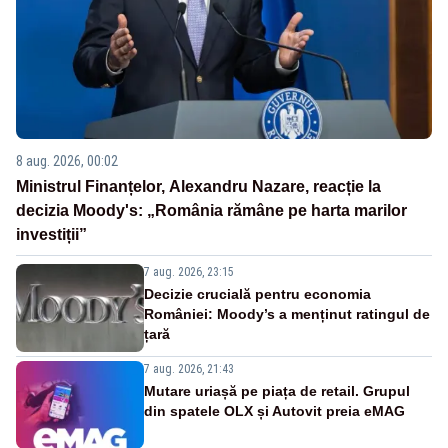
8 aug. 2026, 00:02
Ministrul Finanțelor, Alexandru Nazare, reacție la
decizia Moody's: „România rămâne pe harta marilor
investiții”
7 aug. 2026, 23:15
Decizie crucială pentru economia
României: Moody’s a menținut ratingul de
țară
7 aug. 2026, 21:43
Mutare uriașă pe piața de retail. Grupul
din spatele OLX și Autovit preia eMAG