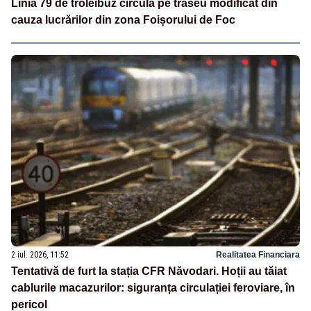
Linia 79 de troleibuz circulă pe traseu modificat din
cauza lucrărilor din zona Foișorului de Foc
2 iul. 2026, 11:52
Realitatea Financiara
Tentativă de furt la stația CFR Năvodari. Hoții au tăiat
cablurile macazurilor: siguranța circulației feroviare, în
pericol