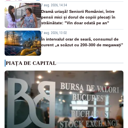
7 aug. 2026, 14:34
Dramă uriașă! Seniorii României, între
pensii mici și dorul de copiii plecați în
străinătate: "Vin doar odată pe an"
7 aug. 2026, 13:02
În intervalul orar de seară, consumul de
curent „a scăzut cu 200-300 de megawați”
PIAȚA DE CAPITAL