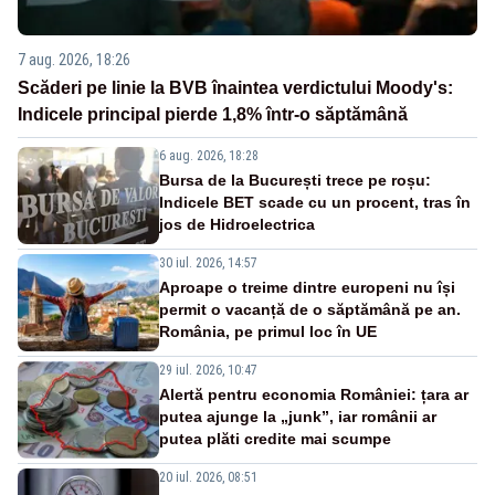
7 aug. 2026, 18:26
Scăderi pe linie la BVB înaintea verdictului Moody's:
Indicele principal pierde 1,8% într-o săptămână
6 aug. 2026, 18:28
Bursa de la București trece pe roșu:
Indicele BET scade cu un procent, tras în
jos de Hidroelectrica
30 iul. 2026, 14:57
Aproape o treime dintre europeni nu își
permit o vacanță de o săptămână pe an.
România, pe primul loc în UE
29 iul. 2026, 10:47
Alertă pentru economia României: țara ar
putea ajunge la „junk”, iar românii ar
putea plăti credite mai scumpe
20 iul. 2026, 08:51