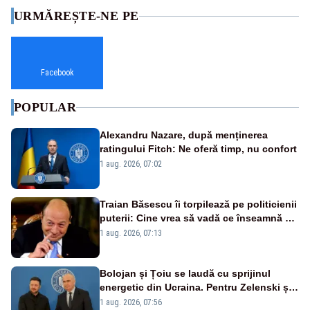
URMĂREȘTE-NE PE
Facebook
POPULAR
Alexandru Nazare, după menținerea
ratingului Fitch: Ne oferă timp, nu confort
1 aug. 2026, 07:02
Traian Băsescu îi torpilează pe politicienii
puterii: Cine vrea să vadă ce înseamnă să
fii prost, se uită la România
1 aug. 2026, 07:13
Bolojan și Țoiu se laudă cu sprijinul
energetic din Ucraina. Pentru Zelenski și
înalții oficiali de la Kiev, subiectul nu
1 aug. 2026, 07:56