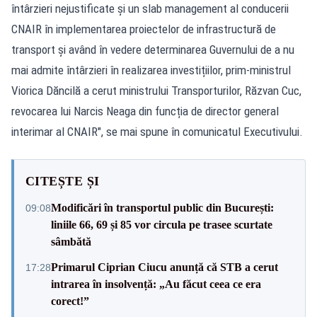
întârzieri nejustificate și un slab management al conducerii
CNAIR în implementarea proiectelor de infrastructură de
transport și având în vedere determinarea Guvernului de a nu
mai admite întârzieri în realizarea investițiilor, prim-ministrul
Viorica Dăncilă a cerut ministrului Transporturilor, Răzvan Cuc,
revocarea lui Narcis Neaga din funcția de director general
interimar al CNAIR", se mai spune în comunicatul Executivului.
CITEȘTE ȘI
Modificări în transportul public din București:
09:08
liniile 66, 69 și 85 vor circula pe trasee scurtate
sâmbătă
Primarul Ciprian Ciucu anunță că STB a cerut
17:28
intrarea în insolvență: „Au făcut ceea ce era
corect!”