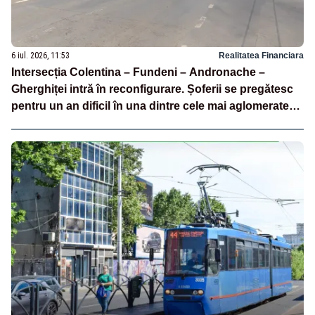
6 iul. 2026, 11:53
Realitatea Financiara
Intersecția Colentina – Fundeni – Andronache –
Gherghiței intră în reconfigurare. Șoferii se pregătesc
pentru un an dificil în una dintre cele mai aglomerate
zone din București