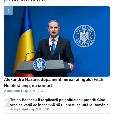
1
Alexandru Nazare, după menținerea ratingului Fitch:
Ne oferă timp, nu confort
Actualitate
·
1 aug. 2026, 07:02
2
Traian Băsescu îi torpilează pe politicienii puterii: Cine
vrea să vadă ce înseamnă să fii prost, se uită la România
Actualitate
-
1 aug. 2026, 07:13