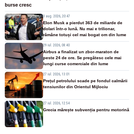
burse cresc
3 aug. 2026, 20:47
Elon Musk a pierdut 363 de miliarde de
dolari într-o lună. Nu mai e trilionar,
rămâne totuși cel mai bogat om din lume
29 iul. 2026, 08:40
Airbus a finalizat un zbor-maraton de
peste 24 de ore. Se pregătesc cele mai
lungi curse comerciale din lume
27 iul. 2026, 13:01
Prețul petrolului scade pe fondul calmării
tensiunilor din Orientul Mijlociu
27 iul. 2026, 12:54
Grecia mărește subvenția pentru motorină