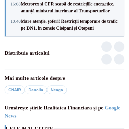
Metrorex și CFR scapă de restricțiile energetice,
16:08
anunță ministrul interimar al Transporturilor
Mare atenție, șoferi! Restricții temporare de trafic
10:40
pe DN1, în zonele Ciolpani și Otopeni
Distribuie articolul
Mai multe articole despre
CNAIR
Dancila
Neaga
Urmărește știrile Realitatea Financiara și pe
Google
News
CELE MAI CITITE