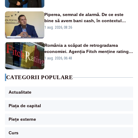
există
Piperea, semnal de alarmă. De ce este
bine să avem bani cash, în contextul
alertei energetice?
1 aug. 2026, 08:26
România a scăpat de retrogradarea
economiei. Agenția Fitch menține ratingul
„BBB-” cu perspectivă negativă
1 aug. 2026, 06:48
CATEGORII POPULARE
Actualitate
Piața de capital
Piețe externe
Curs