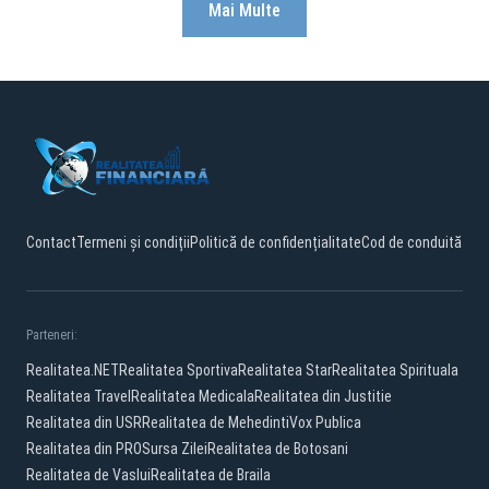
Mai Multe
Contact
Termeni și condiții
Politică de confidențialitate
Cod de conduită
Parteneri:
Realitatea.NET
Realitatea Sportiva
Realitatea Star
Realitatea Spirituala
Realitatea Travel
Realitatea Medicala
Realitatea din Justitie
Realitatea din USR
Realitatea de Mehedinti
Vox Publica
Realitatea din PRO
Sursa Zilei
Realitatea de Botosani
Realitatea de Vaslui
Realitatea de Braila