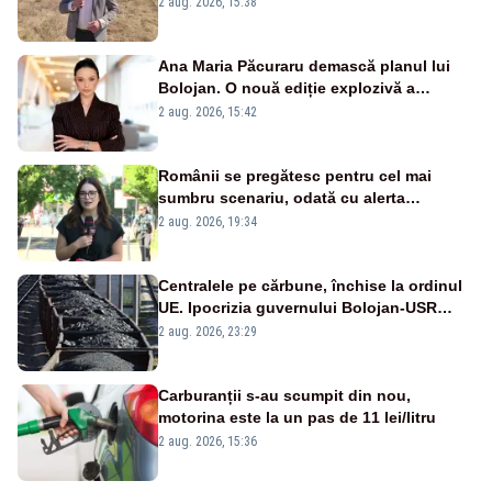
2 aug. 2026, 15:38
Ana Maria Păcuraru demască planul lui
Bolojan. O nouă ediție explozivă a
emisiunii „Miza Zilei” la Realitatea PLUS
2 aug. 2026, 15:42
Românii se pregătesc pentru cel mai
sumbru scenariu, odată cu alerta
energetică
2 aug. 2026, 19:34
Centralele pe cărbune, închise la ordinul
UE. Ipocrizia guvernului Bolojan-USR
după starea de alertă
2 aug. 2026, 23:29
Carburanții s-au scumpit din nou,
motorina este la un pas de 11 lei/litru
2 aug. 2026, 15:36