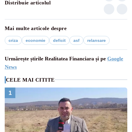
Distribuie articolul
Mai multe articole despre
criza
economie
deficit
asf
relansare
Urmărește știrile Realitatea Financiara și pe
Google
News
CELE MAI CITITE
1