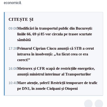
economică.
CITEȘTE ȘI
Modificări în transportul public din București:
09:08
liniile 66, 69 și 85 vor circula pe trasee scurtate
sâmbătă
Primarul Ciprian Ciucu anunță că STB a cerut
17:28
intrarea în insolvență: „Au făcut ceea ce era
corect!”
Metrorex și CFR scapă de restricțiile energetice,
16:08
anunță ministrul interimar al Transporturilor
Mare atenție, șoferi! Restricții temporare de trafic
10:40
pe DN1, în zonele Ciolpani și Otopeni