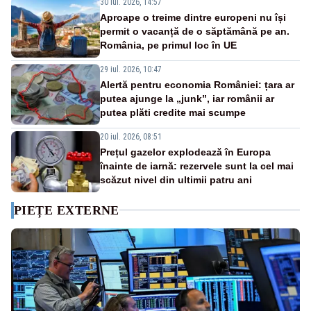
30 iul. 2026, 14:57
Aproape o treime dintre europeni nu își
permit o vacanță de o săptămână pe an.
România, pe primul loc în UE
29 iul. 2026, 10:47
Alertă pentru economia României: țara ar
putea ajunge la „junk”, iar românii ar
putea plăti credite mai scumpe
20 iul. 2026, 08:51
Prețul gazelor explodează în Europa
înainte de iarnă: rezervele sunt la cel mai
scăzut nivel din ultimii patru ani
PIEȚE EXTERNE