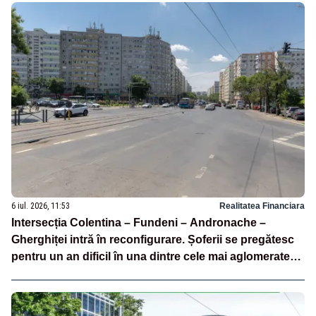
6 iul. 2026, 11:53
Realitatea Financiara
Intersecția Colentina – Fundeni – Andronache –
Gherghiței intră în reconfigurare. Șoferii se pregătesc
pentru un an dificil în una dintre cele mai aglomerate
zone din București