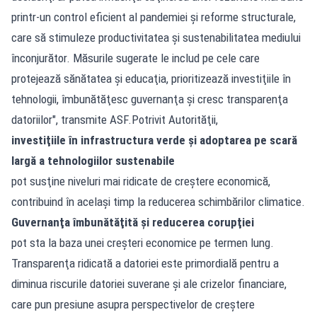
printr-un control eficient al pandemiei şi reforme structurale,
care să stimuleze productivitatea şi sustenabilitatea mediului
înconjurător. Măsurile sugerate le includ pe cele care
protejează sănătatea şi educaţia, prioritizează investiţiile în
tehnologii, îmbunătăţesc guvernanţa şi cresc transparenţa
datoriilor", transmite ASF.Potrivit Autorităţii,
investiţiile în infrastructura verde şi adoptarea pe scară
largă a tehnologiilor sustenabile
pot susţine niveluri mai ridicate de creştere economică,
contribuind în acelaşi timp la reducerea schimbărilor climatice.
Guvernanţa îmbunătăţită şi reducerea corupţiei
pot sta la baza unei creşteri economice pe termen lung.
Transparenţa ridicată a datoriei este primordială pentru a
diminua riscurile datoriei suverane şi ale crizelor financiare,
care pun presiune asupra perspectivelor de creştere