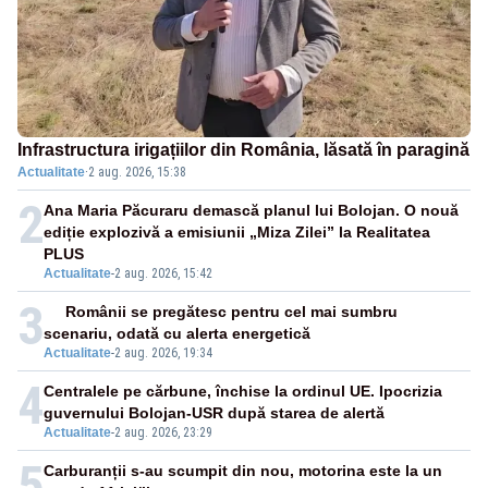
Infrastructura irigațiilor din România, lăsată în paragină
Actualitate
·
2 aug. 2026, 15:38
2
Ana Maria Păcuraru demască planul lui Bolojan. O nouă
ediție explozivă a emisiunii „Miza Zilei” la Realitatea
PLUS
Actualitate
-
2 aug. 2026, 15:42
3
Românii se pregătesc pentru cel mai sumbru
scenariu, odată cu alerta energetică
Actualitate
-
2 aug. 2026, 19:34
4
Centralele pe cărbune, închise la ordinul UE. Ipocrizia
guvernului Bolojan-USR după starea de alertă
Actualitate
-
2 aug. 2026, 23:29
5
Carburanții s-au scumpit din nou, motorina este la un