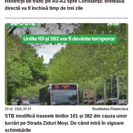
Restricții de trafic pe A0-A2 spre Constanța: breteaua
directă va fi închisă timp de trei zile
20 iul. 2026, 09:39
Realitatea Financiara
STB modifică traseele liniilor 101 și 382 din cauza unor
lucrări pe Strada Ziduri Moși. De când intră în vigoare
schimbările