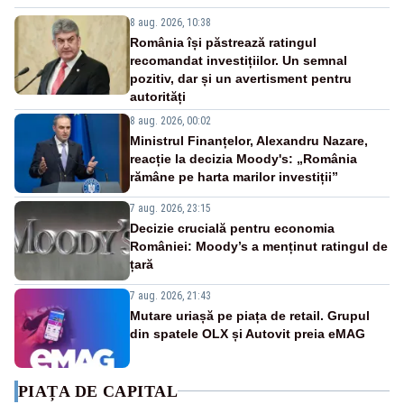
8 aug. 2026, 10:38
România își păstrează ratingul
recomandat investițiilor. Un semnal
pozitiv, dar și un avertisment pentru
autorități
8 aug. 2026, 00:02
Ministrul Finanțelor, Alexandru Nazare,
reacție la decizia Moody's: „România
rămâne pe harta marilor investiții”
7 aug. 2026, 23:15
Decizie crucială pentru economia
României: Moody’s a menținut ratingul de
țară
7 aug. 2026, 21:43
Mutare uriașă pe piața de retail. Grupul
din spatele OLX și Autovit preia eMAG
PIAȚA DE CAPITAL