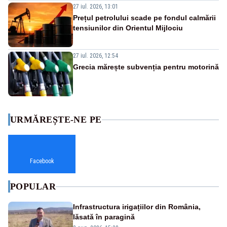
27 iul. 2026, 13:01
Prețul petrolului scade pe fondul calmării
tensiunilor din Orientul Mijlociu
27 iul. 2026, 12:54
Grecia mărește subvenția pentru motorină
URMĂREȘTE-NE PE
Facebook
POPULAR
Infrastructura irigațiilor din România,
lăsată în paragină