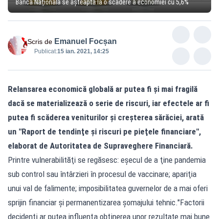
Banca Națională se așteaptă la o scădere a economiei cu 5,6%
Emanuel Focșan
Scris de
Publicat:
15 ian. 2021, 14:25
Relansarea economică globală ar putea fi şi mai fragilă
dacă se materializează o serie de riscuri, iar efectele ar fi
putea fi scăderea veniturilor şi creşterea sărăciei, arată
un "Raport de tendinţe şi riscuri pe pieţele financiare",
elaborat de Autoritatea de Supraveghere Financiară.
Printre vulnerabilităţi se regăsesc: eşecul de a ţine pandemia
sub control sau întârzieri în procesul de vaccinare; apariţia
unui val de falimente; imposibilitatea guvernelor de a mai oferi
sprijin financiar şi permanentizarea şomajului tehnic."Factorii
decidenţi ar putea influenţa obţinerea unor rezultate mai bune