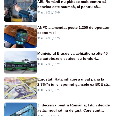
AEI: Românii nu plătesc mult pentru că
benzina este scumpă, ci pentru că
benzina ieftină e taxată scump
31 iul. 2026, 10:47
ANPC a amendat peste 1.250 de operatori
economici
31 iul. 2026, 13:22
Municipiul Brașov va achiziţiona alte 40
de autobuze electrice, cu fonduri
europene
31 iul. 2026, 13:26
Eurostat: Rata inflaţiei a urcat până la
2,9% în iulie, sporind şansele ca BCE să
majoreze dobânda
31 iul. 2026, 13:29
Zi decisivă pentru România, Fitch decide
astăzi noul rating de țară. Care sunt
efectele retrogradării la categoria „junk”
31 iul. 2026, 09:48