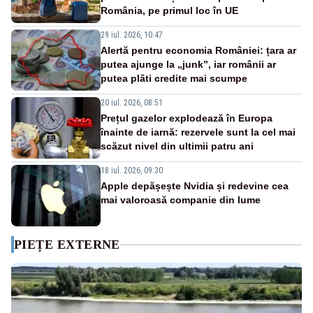
România, pe primul loc în UE
29 iul. 2026, 10:47
Alertă pentru economia României: țara ar
putea ajunge la „junk”, iar românii ar
putea plăti credite mai scumpe
20 iul. 2026, 08:51
Prețul gazelor explodează în Europa
înainte de iarnă: rezervele sunt la cel mai
scăzut nivel din ultimii patru ani
18 iul. 2026, 09:30
Apple depășește Nvidia și redevine cea
mai valoroasă companie din lume
PIEȚE EXTERNE