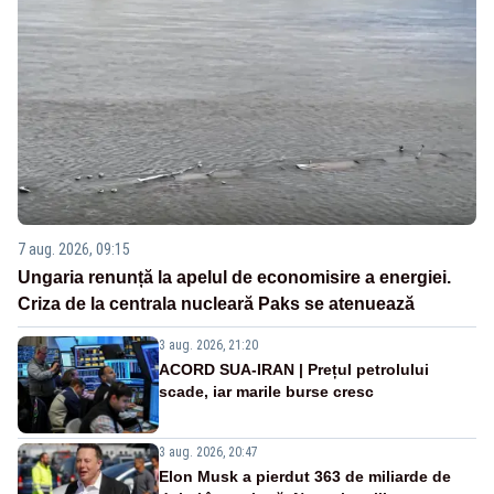
7 aug. 2026, 09:15
Ungaria renunță la apelul de economisire a energiei.
Criza de la centrala nucleară Paks se atenuează
3 aug. 2026, 21:20
ACORD SUA-IRAN | Prețul petrolului
scade, iar marile burse cresc
3 aug. 2026, 20:47
Elon Musk a pierdut 363 de miliarde de