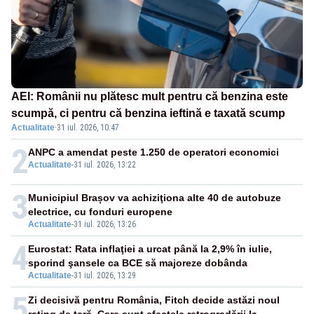
AEI: Românii nu plătesc mult pentru că benzina este
scumpă, ci pentru că benzina ieftină e taxată scump
Actualitate
·
31 iul. 2026, 10:47
2
ANPC a amendat peste 1.250 de operatori economici
Actualitate
-
31 iul. 2026, 13:22
3
Municipiul Brașov va achiziţiona alte 40 de autobuze
electrice, cu fonduri europene
Actualitate
-
31 iul. 2026, 13:26
4
Eurostat: Rata inflaţiei a urcat până la 2,9% în iulie,
sporind şansele ca BCE să majoreze dobânda
Actualitate
-
31 iul. 2026, 13:29
5
Zi decisivă pentru România, Fitch decide astăzi noul