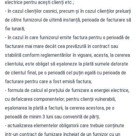
electrice pentru acești clienți etc.;
- în cazul clienților casnici, precum și în cazul clienților preluați
de către furnizorul de ultimă instanță, perioada de facturare să
fie lunară;
- în cazul în care furnizorul emite factura pentru o perioadă de
facturare mai mare decât cea prevăzută în contract sau
stabilită conform reglementărilor în vigoare, acesta, la cererea
clientului, este obligat să eșaloneze la plată sumele datorate
de clientul final, pe o perioadă cel puțin egală cu perioada de
facturare pentru care a fost emisă factura;
- formula de calcul al prețului de furnizare a energiei electrice,
cu defalcarea componentelor; pentru clienții vulnerabili,
eșalonarea la plată a facturii, la cererea acestora, pe o
perioadă de minim 3 luni sau convenită de părți;
- actualizarea elementelor obligatorii care trebuie conținute
într-un contract de furnizare încheiat de un furnizor cu un