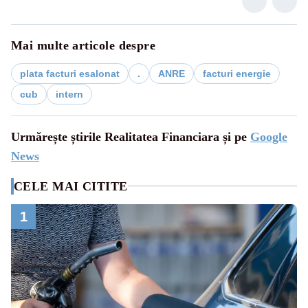
Mai multe articole despre
plata facturi esalonat
.
ANRE
facturi energie
cub
intern
Urmărește știrile Realitatea Financiara și pe
Google
News
CELE MAI CITITE
1