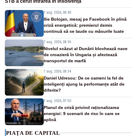
STB a cerut intrarea în insolvență
7 aug. 2026, 08:40
Ilie Bolojan, mesaj pe Facebook în plină
criză energetică: premierul demis
continuă să se laude cu măsurile luate
7 aug. 2026, 08:36
Nivelul scăzut al Dunării blochează nave
de croazieră în Ungaria și afectează
transportul de marfă
7 aug. 2026, 08:34
Daniel Udrescu: De ce oameni la fel de
inteligenți ajung la performanțe atât de
diferite?
7 aug. 2026, 07:50
Planul de criză privind raționalizarea
energiei: 9 scenarii de risc în care se
aplică
PIAȚA DE CAPITAL