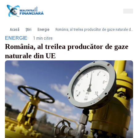
Acasă
Știri
Energie
România, al treilea producător de gaze naturale din UE
·
ENERGIE
1 min citire
România, al treilea producător de gaze
naturale din UE