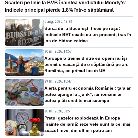
Scăderi pe linie la BVB înaintea verdictului Moody's:
Indicele principal pierde 1,8% într-o săptămână
6 aug. 2026, 18:28
Bursa de la București trece pe roșu:
Indicele BET scade cu un procent, tras în
jos de Hidroelectrica
30 iul. 2026, 14:57
Aproape o treime dintre europeni nu își
permit o vacanță de o săptămână pe an.
România, pe primul loc în UE
29 iul. 2026, 10:47
Alertă pentru economia României: țara ar
putea ajunge la „junk”, iar românii ar
putea plăti credite mai scumpe
20 iul. 2026, 08:51
Prețul gazelor explodează în Europa
înainte de iarnă: rezervele sunt la cel mai
scăzut nivel din ultimii patru ani