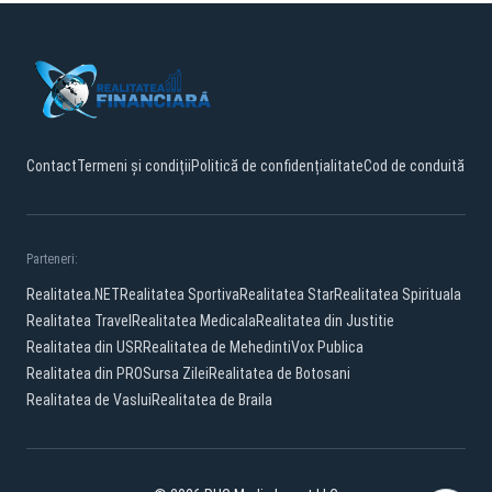
Contact
Termeni și condiții
Politică de confidențialitate
Cod de conduită
Parteneri:
Realitatea.NET
Realitatea Sportiva
Realitatea Star
Realitatea Spirituala
Realitatea Travel
Realitatea Medicala
Realitatea din Justitie
Realitatea din USR
Realitatea de Mehedinti
Vox Publica
Realitatea din PRO
Sursa Zilei
Realitatea de Botosani
Realitatea de Vaslui
Realitatea de Braila