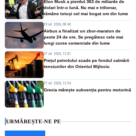
Elon Musk a pierdut 363 de miliarde de
dolari într-o lună. Nu mai e trilionar,
rămâne totuși cel mai bogat om din lume
29 iul. 2026, 08:40
Airbus a finalizat un zbor-maraton de
peste 24 de ore. Se pregătesc cele mai
lungi curse comerciale din lume
27 iul. 2026, 13:01
Prețul petrolului scade pe fondul calmării
tensiunilor din Orientul Mijlociu
27 iul. 2026, 12:54
Grecia mărește subvenția pentru motorină
URMĂREȘTE-NE PE