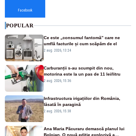
Facebook
POPULAR
Ce este „consumul fantomă” care ne
umflă facturile și cum scăpăm de el
2 aug. 2026, 13:24
Carburanții s-au scumpit din nou,
motorina este la un pas de 11 lei/litru
2 aug. 2026, 15:36
Infrastructura irigațiilor din România,
lăsată în paragină
2 aug. 2026, 15:38
Ana Maria Păcuraru demască planul lui
Bolojan. O nouă ediție explozivă a