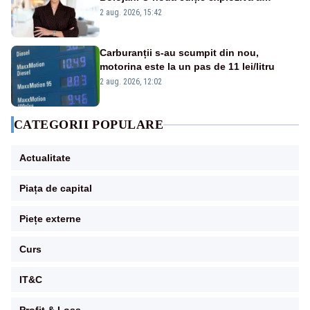
emisiunii „Miza Zilei” la Realitatea PLUS
2 aug. 2026, 15:42
Carburanții s-au scumpit din nou,
motorina este la un pas de 11 lei/litru
2 aug. 2026, 12:02
CATEGORII POPULARE
Actualitate
Piața de capital
Piețe externe
Curs
IT&C