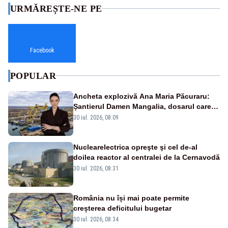
URMĂREȘTE-NE PE
Facebook
POPULAR
Ancheta explozivă Ana Maria Păcuraru:
Șantierul Damen Mangalia, dosarul care
scufundă apărarea României
30 iul. 2026, 08:09
Nuclearelectrica opreşte şi cel de-al
doilea reactor al centralei de la Cernavodă
30 iul. 2026, 08:31
România nu își mai poate permite
creșterea deficitului bugetar
30 iul. 2026, 08:34