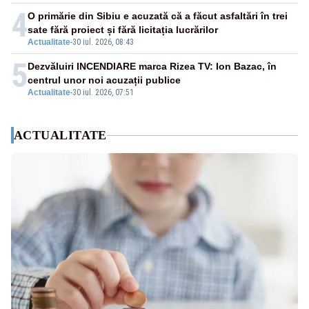
4
O primărie din Sibiu e acuzată că a făcut asfaltări în trei
sate fără proiect și fără licitația lucrărilor
Actualitate
-
30 iul. 2026, 08:43
5
Dezvăluiri INCENDIARE marca Rizea TV: Ion Bazac, în
centrul unor noi acuzații publice
Actualitate
-
30 iul. 2026, 07:51
ACTUALITATE