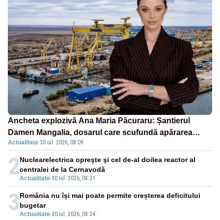
Ancheta explozivă Ana Maria Păcuraru: Șantierul
Damen Mangalia, dosarul care scufundă apărarea
Actualitate
·
30 iul. 2026, 08:09
României
2
Nuclearelectrica opreşte şi cel de-al doilea reactor al
centralei de la Cernavodă
Actualitate
-
30 iul. 2026, 08:31
3
România nu își mai poate permite creșterea deficitului
bugetar
Actualitate
-
30 iul. 2026, 08:34