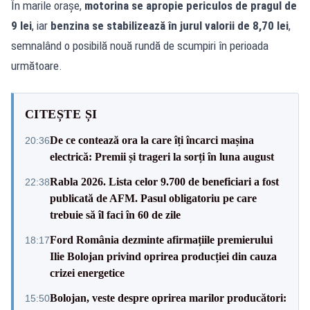
În marile orașe,
motorina se apropie periculos de pragul de
9 lei
, iar
benzina se stabilizează în jurul valorii de 8,70 lei
,
semnalând o posibilă nouă rundă de scumpiri în perioada
următoare.
CITEȘTE ȘI
De ce contează ora la care îți încarci mașina
20:36
electrică: Premii și trageri la sorți în luna august
Rabla 2026. Lista celor 9.700 de beneficiari a fost
22:38
publicată de AFM. Pasul obligatoriu pe care
trebuie să îl faci în 60 de zile
Ford România dezminte afirmațiile premierului
18:17
Ilie Bolojan privind oprirea producției din cauza
crizei energetice
Bolojan, veste despre oprirea marilor producători:
15:50