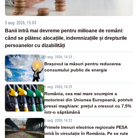
5 aug. 2026, 15:03
Banii intră mai devreme pentru milioane de români:
când se plătesc alocațiile, indemnizațiile și drepturile
persoanelor cu dizabilități
5 aug. 2026, 14:33
Brașovul ia măsuri pentru reducerea
consumului public de energie
5 aug. 2026, 14:29
România, cea mai mare scumpire a
motorinei din Uniunea Europeană, potrivit
presei maghiare: prețul a crescut cu 7,5%
într-o săptămână
5 aug. 2026, 14:22
Primele trenuri electrice regionale PESA
intră în circulație în România. Pe ce rute