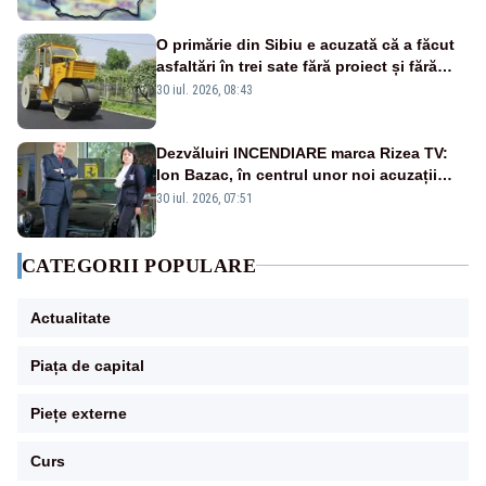
O primărie din Sibiu e acuzată că a făcut
asfaltări în trei sate fără proiect și fără
licitația lucrărilor
30 iul. 2026, 08:43
Dezvăluiri INCENDIARE marca Rizea TV:
Ion Bazac, în centrul unor noi acuzații
publice
30 iul. 2026, 07:51
CATEGORII POPULARE
Actualitate
Piața de capital
Piețe externe
Curs