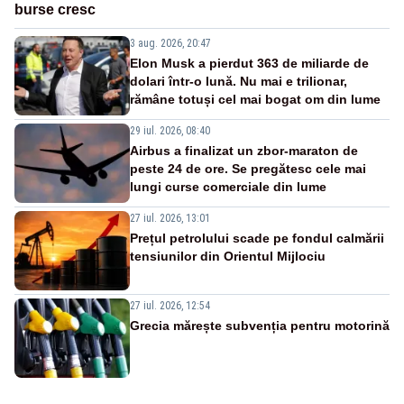
burse cresc
3 aug. 2026, 20:47
Elon Musk a pierdut 363 de miliarde de
dolari într-o lună. Nu mai e trilionar,
rămâne totuși cel mai bogat om din lume
29 iul. 2026, 08:40
Airbus a finalizat un zbor-maraton de
peste 24 de ore. Se pregătesc cele mai
lungi curse comerciale din lume
27 iul. 2026, 13:01
Prețul petrolului scade pe fondul calmării
tensiunilor din Orientul Mijlociu
27 iul. 2026, 12:54
Grecia mărește subvenția pentru motorină