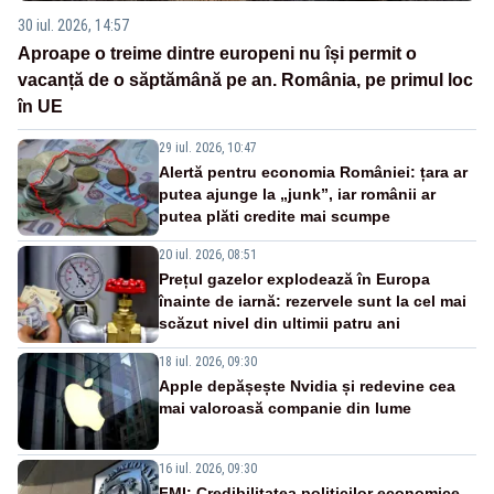
30 iul. 2026, 14:57
Aproape o treime dintre europeni nu își permit o
vacanță de o săptămână pe an. România, pe primul loc
în UE
29 iul. 2026, 10:47
Alertă pentru economia României: țara ar
putea ajunge la „junk”, iar românii ar
putea plăti credite mai scumpe
20 iul. 2026, 08:51
Prețul gazelor explodează în Europa
înainte de iarnă: rezervele sunt la cel mai
scăzut nivel din ultimii patru ani
18 iul. 2026, 09:30
Apple depășește Nvidia și redevine cea
mai valoroasă companie din lume
16 iul. 2026, 09:30
FMI: Credibilitatea politicilor economice