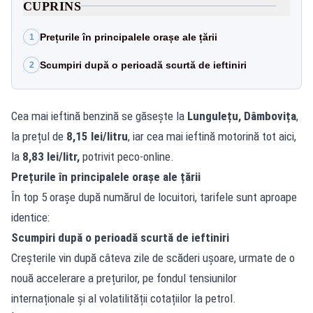
CUPRINS
Prețurile în principalele orașe ale țării
1
Scumpiri după o perioadă scurtă de ieftiniri
2
Cea mai ieftină benzină se găsește la
Lungulețu, Dâmbovița
,
la prețul de
8,15 lei/litru
, iar cea mai ieftină motorină tot aici,
la
8,83 lei/litr,
potrivit
peco-online.
Prețurile în principalele orașe ale țării
În top 5 orașe după numărul de locuitori, tarifele sunt aproape
identice:
Scumpiri după o perioadă scurtă de ieftiniri
Creșterile vin după câteva zile de scăderi ușoare, urmate de o
nouă accelerare a prețurilor, pe fondul tensiunilor
internaționale și al volatilității cotațiilor la petrol.