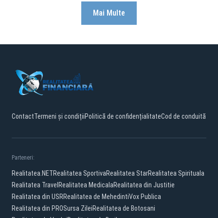
Mai Multe
Contact
Termeni și condiții
Politică de confidențialitate
Cod de conduită
Parteneri:
Realitatea.NET
Realitatea Sportiva
Realitatea Star
Realitatea Spirituala
Realitatea Travel
Realitatea Medicala
Realitatea din Justitie
Realitatea din USR
Realitatea de Mehedinti
Vox Publica
Realitatea din PRO
Sursa Zilei
Realitatea de Botosani