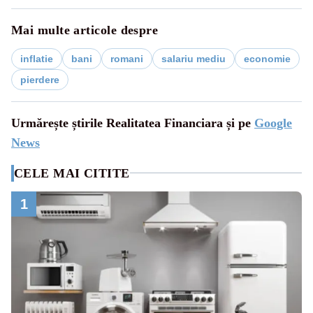
Mai multe articole despre
inflatie
bani
romani
salariu mediu
economie
pierdere
Urmărește știrile Realitatea Financiara și pe
Google
News
CELE MAI CITITE
1