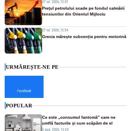
27 iul. 2026, 13:01
Prețul petrolului scade pe fondul calmării
tensiunilor din Orientul Mijlociu
27 iul. 2026, 12:54
Grecia mărește subvenția pentru motorină
URMĂREȘTE-NE PE
Facebook
POPULAR
Ce este „consumul fantomă” care ne
umflă facturile și cum scăpăm de el
2 aug. 2026, 13:24