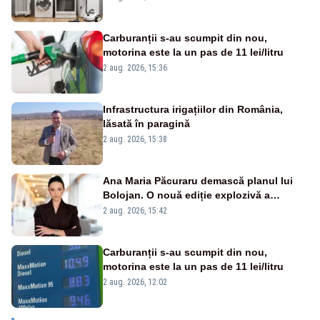
Carburanții s-au scumpit din nou,
motorina este la un pas de 11 lei/litru
2 aug. 2026, 15:36
Infrastructura irigațiilor din România,
lăsată în paragină
2 aug. 2026, 15:38
Ana Maria Păcuraru demască planul lui
Bolojan. O nouă ediție explozivă a
emisiunii „Miza Zilei” la Realitatea PLUS
2 aug. 2026, 15:42
Carburanții s-au scumpit din nou,
motorina este la un pas de 11 lei/litru
2 aug. 2026, 12:02