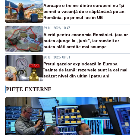
Aproape o treime dintre europeni nu își
permit o vacanță de o săptămână pe an.
România, pe primul loc în UE
29 iul. 2026, 10:47
Alertă pentru economia României: țara ar
putea ajunge la „junk”, iar românii ar
putea plăti credite mai scumpe
20 iul. 2026, 08:51
Prețul gazelor explodează în Europa
înainte de iarnă: rezervele sunt la cel mai
scăzut nivel din ultimii patru ani
PIEȚE EXTERNE