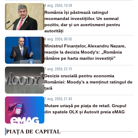
8 aug. 2026, 10:38
România își păstrează ratingul
recomandat investițiilor. Un semnal
pozitiv, dar și un avertisment pentru
autorități
8 aug. 2026, 00:02
Ministrul Finanțelor, Alexandru Nazare,
reacție la decizia Moody's: „România
rămâne pe harta marilor investiții”
7 aug. 2026, 23:15
Decizie crucială pentru economia
României: Moody’s a menținut ratingul de
țară
7 aug. 2026, 21:43
Mutare uriașă pe piața de retail. Grupul
din spatele OLX și Autovit preia eMAG
PIAȚA DE CAPITAL