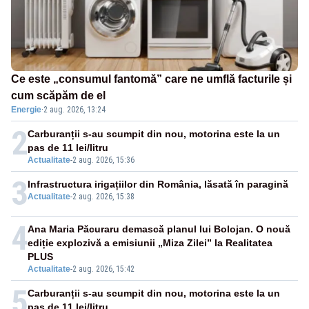
Ce este „consumul fantomă” care ne umflă facturile și
cum scăpăm de el
Energie
·
2 aug. 2026, 13:24
2
Carburanții s-au scumpit din nou, motorina este la un
pas de 11 lei/litru
Actualitate
-
2 aug. 2026, 15:36
3
Infrastructura irigațiilor din România, lăsată în paragină
Actualitate
-
2 aug. 2026, 15:38
4
Ana Maria Păcuraru demască planul lui Bolojan. O nouă
ediție explozivă a emisiunii „Miza Zilei” la Realitatea
PLUS
Actualitate
-
2 aug. 2026, 15:42
5
Carburanții s-au scumpit din nou, motorina este la un
pas de 11 lei/litru