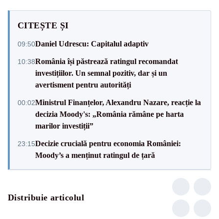
CITEȘTE ȘI
Daniel Udrescu: Capitalul adaptiv
09:50
România își păstrează ratingul recomandat
10:38
investițiilor. Un semnal pozitiv, dar și un
avertisment pentru autorități
Ministrul Finanțelor, Alexandru Nazare, reacție la
00:02
decizia Moody's: „România rămâne pe harta
marilor investiții”
Decizie crucială pentru economia României:
23:15
Moody’s a menținut ratingul de țară
Distribuie articolul