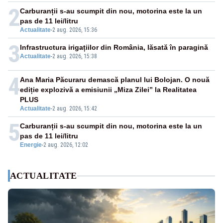
2
Carburanții s-au scumpit din nou, motorina este la un
pas de 11 lei/litru
Actualitate
-
2 aug. 2026, 15:36
3
Infrastructura irigațiilor din România, lăsată în paragină
Actualitate
-
2 aug. 2026, 15:38
4
Ana Maria Păcuraru demască planul lui Bolojan. O nouă
ediție explozivă a emisiunii „Miza Zilei” la Realitatea
PLUS
Actualitate
-
2 aug. 2026, 15:42
5
Carburanții s-au scumpit din nou, motorina este la un
pas de 11 lei/litru
Energie
-
2 aug. 2026, 12:02
ACTUALITATE