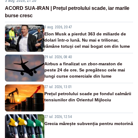
3 aug. 2026, 21:20
ACORD SUA-IRAN | Prețul petrolului scade, iar marile
burse cresc
3 aug. 2026, 20:47
Elon Musk a pierdut 363 de miliarde de
dolari într-o lună. Nu mai e trilionar,
rămâne totuși cel mai bogat om din lume
29 iul. 2026, 08:40
Airbus a finalizat un zbor-maraton de
peste 24 de ore. Se pregătesc cele mai
lungi curse comerciale din lume
27 iul. 2026, 13:01
Prețul petrolului scade pe fondul calmării
tensiunilor din Orientul Mijlociu
27 iul. 2026, 12:54
Grecia mărește subvenția pentru motorină