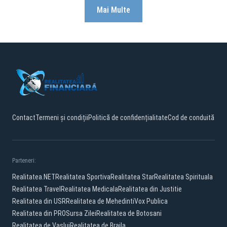
Mai Multe
Contact
Termeni și condiții
Politică de confidențialitate
Cod de conduită
Parteneri:
Realitatea.NET
Realitatea Sportiva
Realitatea Star
Realitatea Spirituala
Realitatea Travel
Realitatea Medicala
Realitatea din Justitie
Realitatea din USR
Realitatea de Mehedinti
Vox Publica
Realitatea din PRO
Sursa Zilei
Realitatea de Botosani
Realitatea de Vaslui
Realitatea de Braila