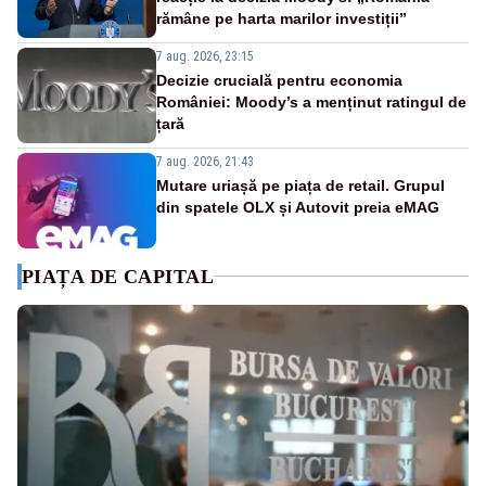
rămâne pe harta marilor investiții”
7 aug. 2026, 23:15
Decizie crucială pentru economia
României: Moody’s a menținut ratingul de
țară
7 aug. 2026, 21:43
Mutare uriașă pe piața de retail. Grupul
din spatele OLX și Autovit preia eMAG
PIAȚA DE CAPITAL