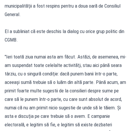
municipalităţii a fost respins pentru a doua oară de Consiliul
General.
El a subliniat că este deschis la dialog cu orice grup politic din
CGMB.
"Ieri toată ziua numai asta am făcut. Astăzi, de asemenea, mi-
am suspendat toate celelalte activităţi, stau aici până seara
târziu, cu o singură condiţie: dacă punem banii într-o parte,
aceeaşi sumă trebuie să o luăm din altă parte. Până acum, am
primit foarte multe sugestii de la consilieri despre sume pe
care să le punem într-o parte, cu care sunt absolut de acord,
numai că nu am primit nicio sugestie de unde să le tăiem. Şi
asta e discuţia pe care trebuie să o avem. E campanie
electorală, e legitim să fie, e legitim să existe dezbateri