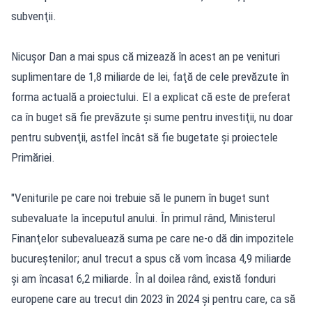
subvenţii.
Nicuşor Dan a mai spus că mizează în acest an pe venituri
suplimentare de 1,8 miliarde de lei, faţă de cele prevăzute în
forma actuală a proiectului. El a explicat că este de preferat
ca în buget să fie prevăzute şi sume pentru investiţii, nu doar
pentru subvenţii, astfel încât să fie bugetate şi proiectele
Primăriei.
"Veniturile pe care noi trebuie să le punem în buget sunt
subevaluate la începutul anului. În primul rând, Ministerul
Finanţelor subevaluează suma pe care ne-o dă din impozitele
bucureştenilor; anul trecut a spus că vom încasa 4,9 miliarde
şi am încasat 6,2 miliarde. În al doilea rând, există fonduri
europene care au trecut din 2023 în 2024 şi pentru care, ca să