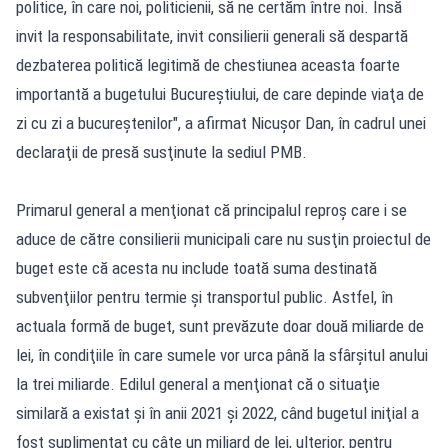
politice, în care noi, politicienii, să ne certăm între noi. Însă
invit la responsabilitate, invit consilierii generali să despartă
dezbaterea politică legitimă de chestiunea aceasta foarte
importantă a bugetului Bucureştiului, de care depinde viaţa de
zi cu zi a bucureştenilor", a afirmat Nicuşor Dan, în cadrul unei
declaraţii de presă susţinute la sediul PMB.
Primarul general a menţionat că principalul reproş care i se
aduce de către consilierii municipali care nu susţin proiectul de
buget este că acesta nu include toată suma destinată
subvenţiilor pentru termie şi transportul public. Astfel, în
actuala formă de buget, sunt prevăzute doar două miliarde de
lei, în condiţiile în care sumele vor urca până la sfârşitul anului
la trei miliarde. Edilul general a menţionat că o situaţie
similară a existat şi în anii 2021 şi 2022, când bugetul iniţial a
fost suplimentat cu câte un miliard de lei, ulterior, pentru