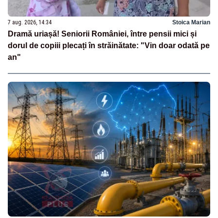
7 aug. 2026, 14:34
Stoica Marian
Dramă uriașă! Seniorii României, între pensii mici și
dorul de copiii plecați în străinătate: "Vin doar odată pe
an"