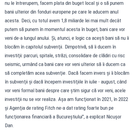
nu le întrerupem, facem plata din buget local şi o să punem
banii ulterior din fonduri europene pe care le aducem anul
acesta. Deci, cu totul avem 1,8 miliarde lei mai mult decât
putem să punem în momentul acesta în buget, bani care vor
veni de-a lungul anului. Şi, atunci, e logic ca aceşti bani să nu îi
blocăm în capitolul subvenţii. Dimpotrivă, să îi ducem în
investiţii: parcuri, spitale, străzi, consolidare de clădiri cu risc
seismic, urmând ca banii care vor veni ulterior să îi ducem ca
să completăm acea subvenţie. Dacă facem invers şi îi blocăm
în subvenţii şi dacă începem investiţiile în iulie - august, când
vor veni formal banii despre care ştim sigur că vor veni, acele
investiţii nu se vor realiza. Aşa am funcţionat în 2021, în 2022
şi Agenţia de rating Fitch ne-a dat rating foarte bun pe
funcţionarea financiară a Bucureştiului", a explicat Nicuşor
Dan.