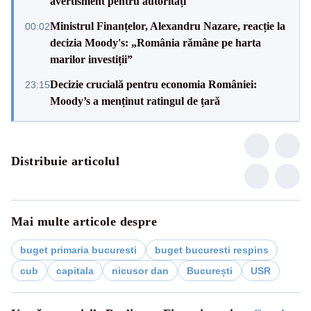
avertisment pentru autorități
Ministrul Finanțelor, Alexandru Nazare, reacție la
00:02
decizia Moody's: „România rămâne pe harta
marilor investiții”
Decizie crucială pentru economia României:
23:15
Moody’s a menținut ratingul de țară
Distribuie articolul
Mai multe articole despre
buget primaria bucuresti
buget bucuresti respins
cub
capitala
nicusor dan
București
USR