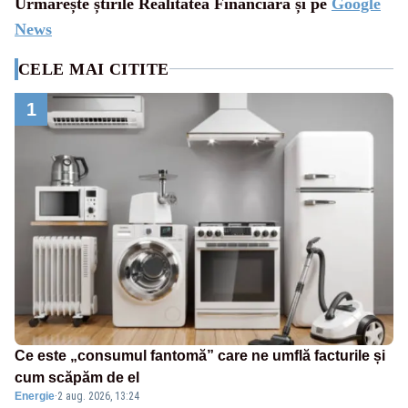
Urmărește știrile Realitatea Financiara și pe
Google
News
CELE MAI CITITE
1
Ce este „consumul fantomă” care ne umflă facturile și
cum scăpăm de el
Energie
·
2 aug. 2026, 13:24