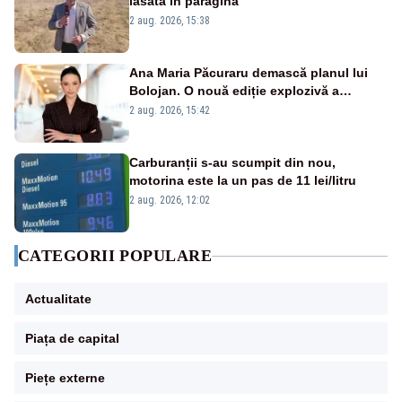
lăsată în paragină
2 aug. 2026, 15:38
Ana Maria Păcuraru demască planul lui
Bolojan. O nouă ediție explozivă a
emisiunii „Miza Zilei” la Realitatea PLUS
2 aug. 2026, 15:42
Carburanții s-au scumpit din nou,
motorina este la un pas de 11 lei/litru
2 aug. 2026, 12:02
CATEGORII POPULARE
Actualitate
Piața de capital
Piețe externe