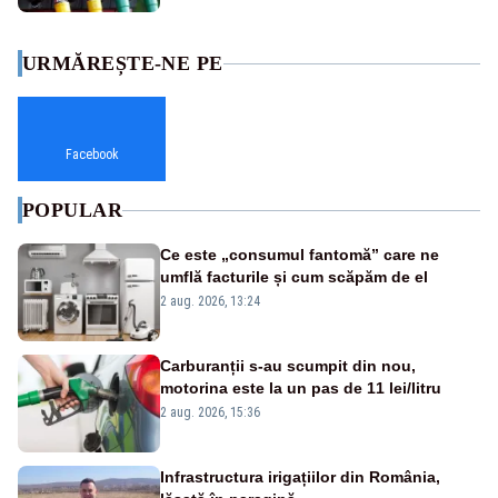
URMĂREȘTE-NE PE
Facebook
POPULAR
Ce este „consumul fantomă” care ne
umflă facturile și cum scăpăm de el
2 aug. 2026, 13:24
Carburanții s-au scumpit din nou,
motorina este la un pas de 11 lei/litru
2 aug. 2026, 15:36
Infrastructura irigațiilor din România,