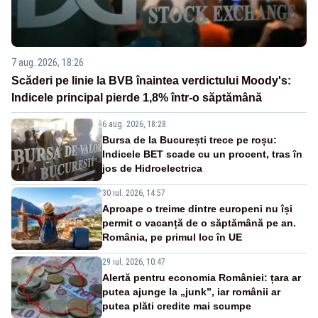
7 aug. 2026, 18:26
Scăderi pe linie la BVB înaintea verdictului Moody's:
Indicele principal pierde 1,8% într-o săptămână
6 aug. 2026, 18:28
Bursa de la București trece pe roșu:
Indicele BET scade cu un procent, tras în
jos de Hidroelectrica
30 iul. 2026, 14:57
Aproape o treime dintre europeni nu își
permit o vacanță de o săptămână pe an.
România, pe primul loc în UE
29 iul. 2026, 10:47
Alertă pentru economia României: țara ar
putea ajunge la „junk”, iar românii ar
putea plăti credite mai scumpe