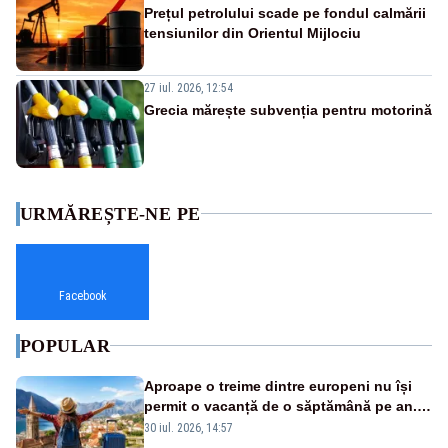
Prețul petrolului scade pe fondul calmării
tensiunilor din Orientul Mijlociu
27 iul. 2026, 12:54
Grecia mărește subvenția pentru motorină
URMĂREȘTE-NE PE
Facebook
POPULAR
Aproape o treime dintre europeni nu își
permit o vacanță de o săptămână pe an.
România, pe primul loc în UE
30 iul. 2026, 14:57