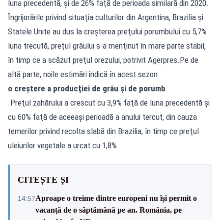
luna precedentă, şi de 26% faţă de perioada similară din 2020.
Îngrijorările privind situaţia culturilor din Argentina, Brazilia şi
Statele Unite au dus la creşterea preţului porumbului cu 5,7%
luna trecută, preţul grâului s-a menţinut în mare parte stabil,
în timp ce a scăzut preţul orezului, potrivit Agerpres.Pe de
altă parte, noile estimări indică în acest sezon
o creştere a producţiei de grâu şi de porumb
.Preţul zahărului a crescut cu 3,9% faţă de luna precedentă şi
cu 60% faţă de aceeași perioadă a anului tercut, din cauza
temerilor privind recolta slabă din Brazilia, în timp ce preţul
uleiurilor vegetale a urcat cu 1,8%.
CITEȘTE ȘI
Aproape o treime dintre europeni nu își permit o
14:57
vacanță de o săptămână pe an. România, pe