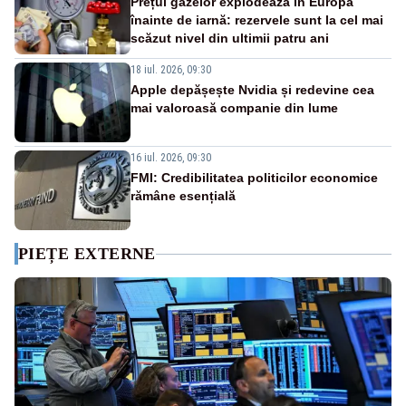
Prețul gazelor explodează în Europa
înainte de iarnă: rezervele sunt la cel mai
scăzut nivel din ultimii patru ani
18 iul. 2026, 09:30
Apple depășește Nvidia și redevine cea
mai valoroasă companie din lume
16 iul. 2026, 09:30
FMI: Credibilitatea politicilor economice
rămâne esențială
PIEȚE EXTERNE