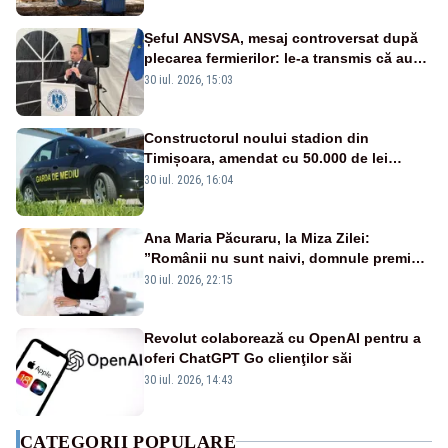
Șeful ANSVSA, mesaj controversat după
plecarea fermierilor: le-a transmis că au
fost dezinformați și că nu-și dă demisia
30 iul. 2026, 15:03
Constructorul noului stadion din
Timișoara, amendat cu 50.000 de lei
pentru peste 700 de tone de deșeuri
30 iul. 2026, 16:04
Ana Maria Păcuraru, la Miza Zilei:
”Românii nu sunt naivi, domnule premier
Bolojan”
30 iul. 2026, 22:15
Revolut colaborează cu OpenAI pentru a
oferi ChatGPT Go clienţilor săi
30 iul. 2026, 14:43
CATEGORII POPULARE