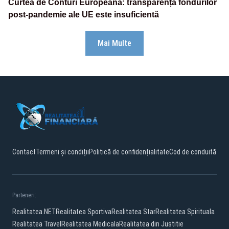
Curtea de Conturi Europeană: transparența fondurilor
post-pandemie ale UE este insuficientă
Mai Multe
Contact
Termeni și condiții
Politică de confidențialitate
Cod de conduită
Parteneri:
Realitatea.NET
Realitatea Sportiva
Realitatea Star
Realitatea Spirituala
Realitatea Travel
Realitatea Medicala
Realitatea din Justitie