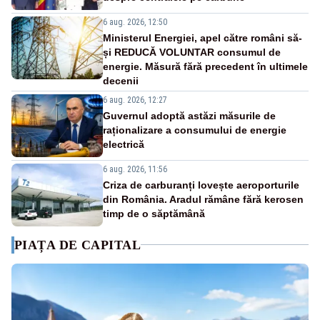
6 aug. 2026, 12:50
Ministerul Energiei, apel către români să-
și REDUCĂ VOLUNTAR consumul de
energie. Măsură fără precedent în ultimele
decenii
6 aug. 2026, 12:27
Guvernul adoptă astăzi măsurile de
raționalizare a consumului de energie
electrică
6 aug. 2026, 11:56
Criza de carburanți lovește aeroporturile
din România. Aradul rămâne fără kerosen
timp de o săptămână
PIAȚA DE CAPITAL