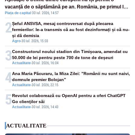
vacanță de o săptămână pe an. România, pe primul loc
Piața de capital
·
30 iul. 2026, 14:57
în UE
2
Șeful ANSVSA, mesaj controversat după plecarea
fermierilor: le-a transmis că au fost dezinformați și că nu-
și dă demisia
Agro
-
30 iul. 2026, 15:03
3
Constructorul noului stadion din Timișoara, amendat cu
50.000 de lei pentru peste 700 de tone de deșeuri
Actualitate
-
30 iul. 2026, 16:04
4
Ana Maria Păcuraru, la Miza Zilei: ”Românii nu sunt naivi,
domnule premier Bolojan”
Actualitate
-
30 iul. 2026, 22:15
5
Revolut colaborează cu OpenAI pentru a oferi ChatGPT
Go clienţilor săi
Actualitate
-
30 iul. 2026, 14:43
ACTUALITATE