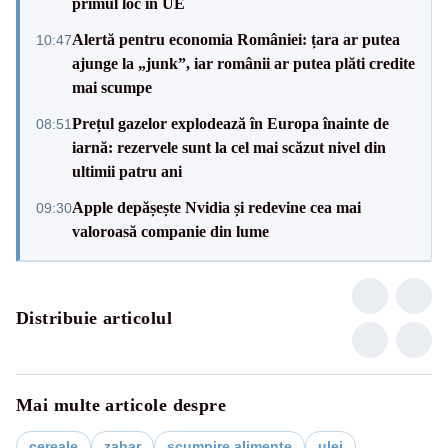
primul loc în UE
Alertă pentru economia României: țara ar putea
10:47
ajunge la „junk”, iar românii ar putea plăti credite
mai scumpe
Prețul gazelor explodează în Europa înainte de
08:51
iarnă: rezervele sunt la cel mai scăzut nivel din
ultimii patru ani
Apple depășește Nvidia și redevine cea mai
09:30
valoroasă companie din lume
Distribuie articolul
Mai multe articole despre
cereale
zahar
scumpire alimente
ulei