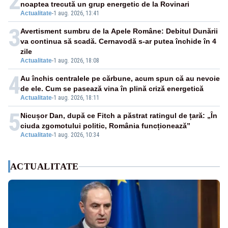
2
noaptea trecută un grup energetic de la Rovinari
Actualitate
-
1 aug. 2026, 13:41
3
Avertisment sumbru de la Apele Române: Debitul Dunării
va continua să scadă. Cernavodă s-ar putea închide în 4
zile
Actualitate
-
1 aug. 2026, 18:08
4
Au închis centralele pe cărbune, acum spun că au nevoie
de ele. Cum se pasează vina în plină criză energetică
Actualitate
-
1 aug. 2026, 18:11
5
Nicușor Dan, după ce Fitch a păstrat ratingul de țară: „În
ciuda zgomotului politic, România funcționează”
Actualitate
-
1 aug. 2026, 10:34
ACTUALITATE