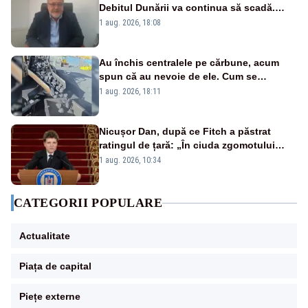
Debitul Dunării va continua să scadă.
Cernavodă s-ar putea închide în 4 zile
1 aug. 2026, 18:08
Au închis centralele pe cărbune, acum
spun că au nevoie de ele. Cum se
pasează vina în plină criză energetică
1 aug. 2026, 18:11
Nicușor Dan, după ce Fitch a păstrat
ratingul de țară: „În ciuda zgomotului
politic, România funcționează”
1 aug. 2026, 10:34
CATEGORII POPULARE
Actualitate
Piața de capital
Piețe externe