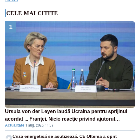
CELE MAI CITITE
1
Ursula von der Leyen laudă Ucraina pentru sprijinul
acordat ... Franței. Nicio reacție privind ajutorul
Actualitate
·
1 aug. 2026, 11:59
energetic promis României
Criza energetică se acutizează. CE Oltenia a oprit