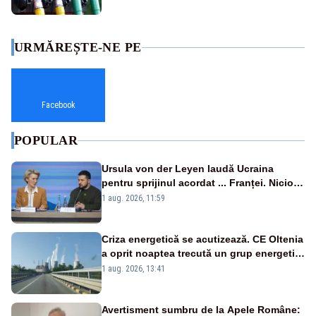
URMĂREȘTE-NE PE
Facebook
POPULAR
Ursula von der Leyen laudă Ucraina
pentru sprijinul acordat ... Franței. Nicio
reacție privind ajutorul energetic promis
1 aug. 2026, 11:59
României
Criza energetică se acutizează. CE Oltenia
a oprit noaptea trecută un grup energetic
de la Rovinari
1 aug. 2026, 13:41
Avertisment sumbru de la Apele Române: