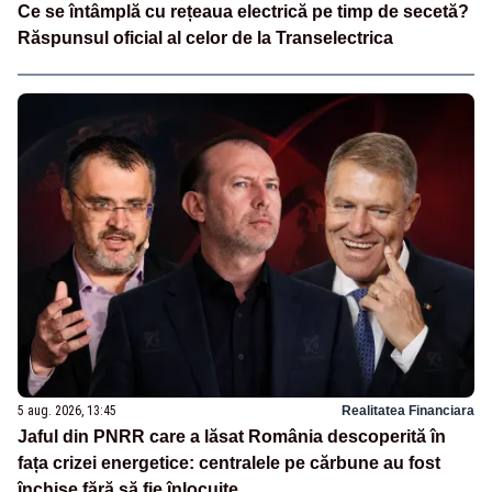
Ce se întâmplă cu rețeaua electrică pe timp de secetă?
Răspunsul oficial al celor de la Transelectrica
5 aug. 2026, 13:45
Realitatea Financiara
Jaful din PNRR care a lăsat România descoperită în
fața crizei energetice: centralele pe cărbune au fost
închise fără să fie înlocuite