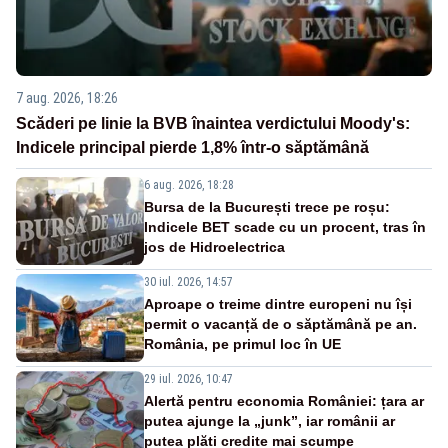
7 aug. 2026, 18:26
Scăderi pe linie la BVB înaintea verdictului Moody's:
Indicele principal pierde 1,8% într-o săptămână
6 aug. 2026, 18:28
Bursa de la București trece pe roșu:
Indicele BET scade cu un procent, tras în
jos de Hidroelectrica
30 iul. 2026, 14:57
Aproape o treime dintre europeni nu își
permit o vacanță de o săptămână pe an.
România, pe primul loc în UE
29 iul. 2026, 10:47
Alertă pentru economia României: țara ar
putea ajunge la „junk”, iar românii ar
putea plăti credite mai scumpe