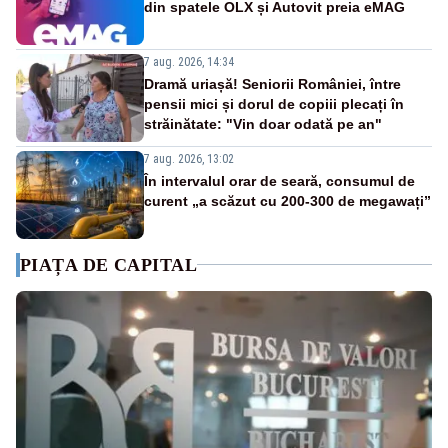
din spatele OLX și Autovit preia eMAG
7 aug. 2026, 14:34
Dramă uriașă! Seniorii României, între
pensii mici și dorul de copiii plecați în
străinătate: "Vin doar odată pe an"
7 aug. 2026, 13:02
În intervalul orar de seară, consumul de
curent „a scăzut cu 200-300 de megawați”
PIAȚA DE CAPITAL