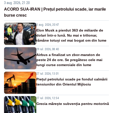
3 aug. 2026, 21:20
ACORD SUA-IRAN | Prețul petrolului scade, iar marile
burse cresc
3 aug. 2026, 20:47
Elon Musk a pierdut 363 de miliarde de
dolari într-o lună. Nu mai e trilionar,
rămâne totuși cel mai bogat om din lume
29 iul. 2026, 08:40
Airbus a finalizat un zbor-maraton de
peste 24 de ore. Se pregătesc cele mai
lungi curse comerciale din lume
27 iul. 2026, 13:01
Prețul petrolului scade pe fondul calmării
tensiunilor din Orientul Mijlociu
27 iul. 2026, 12:54
Grecia mărește subvenția pentru motorină