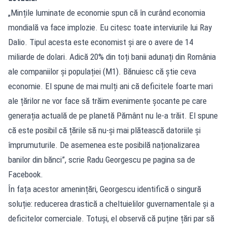
„Mințile luminate de economie spun că în curând economia
mondială va face implozie. Eu citesc toate interviurile lui Ray
Dalio. Tipul acesta este economist și are o avere de 14
miliarde de dolari. Adică 20% din toți banii adunați din România
ale companiilor și populației (M1). Bănuiesc că știe ceva
economie. El spune de mai mulți ani că deficitele foarte mari
ale țărilor ne vor face să trăim evenimente şocante pe care
generația actuală de pe planetă Pământ nu le-a trăit. El spune
că este posibil că țările să nu-și mai plătească datoriile și
împrumuturile. De asemenea este posibilă naționalizarea
banilor din bănci”, scrie Radu Georgescu pe pagina sa de
Facebook.
În fața acestor amenințări, Georgescu identifică o singură
soluție: reducerea drastică a cheltuielilor guvernamentale și a
deficitelor comerciale. Totuși, el observă că puține țări par să