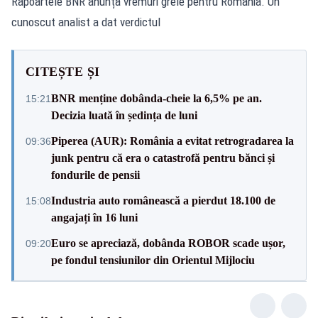
Rapoartele BNR anunță vremuri grele pentru România. Un
cunoscut analist a dat verdictul
CITEȘTE ȘI
BNR menține dobânda-cheie la 6,5% pe an.
15:21
Decizia luată în ședința de luni
Piperea (AUR): România a evitat retrogradarea la
09:36
junk pentru că era o catastrofă pentru bănci și
fondurile de pensii
Industria auto românească a pierdut 18.100 de
15:08
angajați în 16 luni
Euro se apreciază, dobânda ROBOR scade ușor,
09:20
pe fondul tensiunilor din Orientul Mijlociu