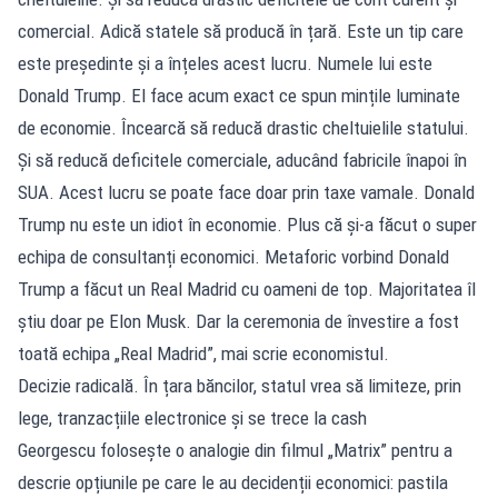
comercial. Adică statele să producă în țară. Este un tip care
este președinte și a înțeles acest lucru. Numele lui este
Donald Trump. El face acum exact ce spun mințile luminate
de economie. Încearcă să reducă drastic cheltuielile statului.
Și să reducă deficitele comerciale, aducând fabricile înapoi în
SUA. Acest lucru se poate face doar prin taxe vamale. Donald
Trump nu este un idiot în economie. Plus că și-a făcut o super
echipa de consultanți economici. Metaforic vorbind Donald
Trump a făcut un Real Madrid cu oameni de top. Majoritatea îl
știu doar pe Elon Musk. Dar la ceremonia de învestire a fost
toată echipa „Real Madrid”, mai scrie economistul.
Decizie radicală. În țara băncilor, statul vrea să limiteze, prin
lege, tranzacțiile electronice și se trece la cash
Georgescu folosește o analogie din filmul „Matrix” pentru a
descrie opțiunile pe care le au decidenții economici: pastila