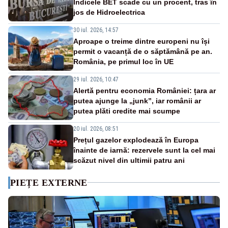
Indicele BET scade cu un procent, tras în
jos de Hidroelectrica
30 iul. 2026, 14:57
Aproape o treime dintre europeni nu își
permit o vacanță de o săptămână pe an.
România, pe primul loc în UE
29 iul. 2026, 10:47
Alertă pentru economia României: țara ar
putea ajunge la „junk”, iar românii ar
putea plăti credite mai scumpe
20 iul. 2026, 08:51
Prețul gazelor explodează în Europa
înainte de iarnă: rezervele sunt la cel mai
scăzut nivel din ultimii patru ani
PIEȚE EXTERNE