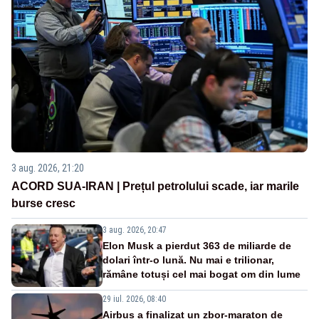
3 aug. 2026, 21:20
ACORD SUA-IRAN | Prețul petrolului scade, iar marile
burse cresc
3 aug. 2026, 20:47
Elon Musk a pierdut 363 de miliarde de
dolari într-o lună. Nu mai e trilionar,
rămâne totuși cel mai bogat om din lume
29 iul. 2026, 08:40
Airbus a finalizat un zbor-maraton de