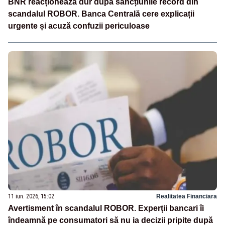
BNR reacționează dur după sancțiunile record din
scandalul ROBOR. Banca Centrală cere explicații
urgente și acuză confuzii periculoase
11 iun. 2026, 15:02
Realitatea Financiara
Avertisment în scandalul ROBOR. Experții bancari îi
îndeamnă pe consumatori să nu ia decizii pripite după