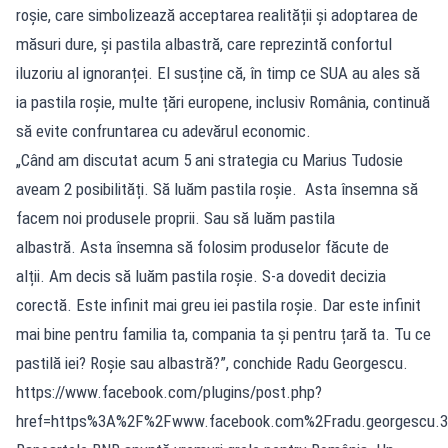
roșie, care simbolizează acceptarea realității și adoptarea de
măsuri dure, și pastila albastră, care reprezintă confortul
iluzoriu al ignoranței. El susține că, în timp ce SUA au ales să
ia pastila roșie, multe țări europene, inclusiv România, continuă
să evite confruntarea cu adevărul economic.
„Când am discutat acum 5 ani strategia cu Marius Tudosie
aveam 2 posibilități. Să luăm pastila roșie. Asta însemna să
facem noi produsele proprii. Sau să luăm pastila
albastră. Asta însemna să folosim produselor făcute de
alții. Am decis să luăm pastila roșie. S-a dovedit decizia
corectă. Este infinit mai greu iei pastila roșie. Dar este infinit
mai bine pentru familia ta, compania ta și pentru țară ta. Tu ce
pastilă iei? Roșie sau albastră?”, conchide Radu Georgescu.
https://www.facebook.com/plugins/post.php?
href=https%3A%2F%2Fwww.facebook.com%2Fradu.georgescu.3