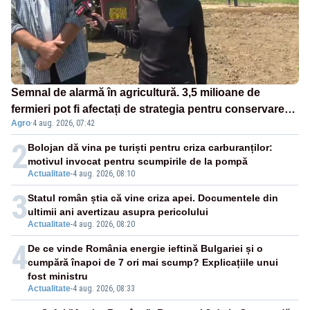
Semnal de alarmă în agricultură. 3,5 milioane de
fermieri pot fi afectați de strategia pentru conservarea
Agro
·
4 aug. 2026, 07:42
biodiversității
2
Bolojan dă vina pe turiști pentru criza carburanților:
motivul invocat pentru scumpirile de la pompă
Actualitate
-
4 aug. 2026, 08:10
3
Statul român știa că vine criza apei. Documentele din
ultimii ani avertizau asupra pericolului
Actualitate
-
4 aug. 2026, 08:20
4
De ce vinde România energie ieftină Bulgariei și o
cumpără înapoi de 7 ori mai scump? Explicațiile unui
fost ministru
Actualitate
-
4 aug. 2026, 08:33