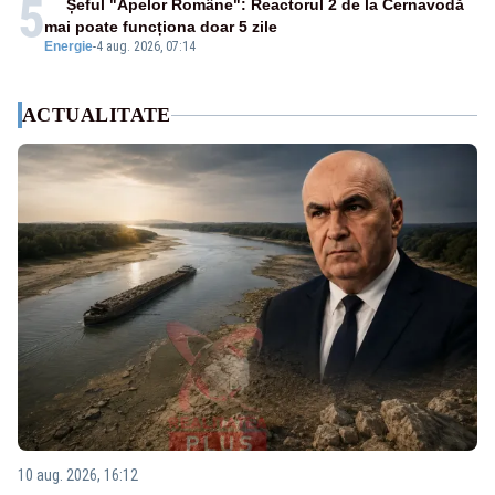
5
Șeful "Apelor Române": Reactorul 2 de la Cernavodă
mai poate funcționa doar 5 zile
Energie
-
4 aug. 2026, 07:14
ACTUALITATE
10 aug. 2026, 16:12