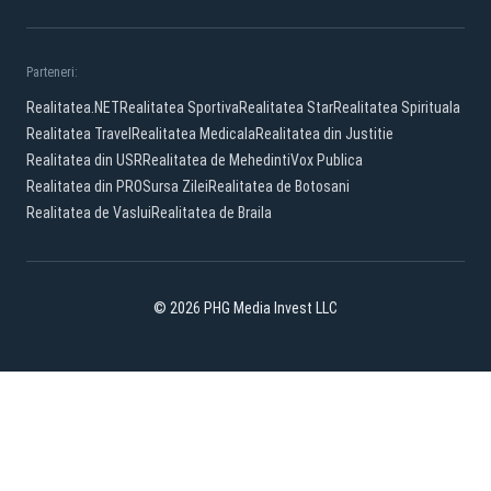
Parteneri:
Realitatea.NET
Realitatea Sportiva
Realitatea Star
Realitatea Spirituala
Realitatea Travel
Realitatea Medicala
Realitatea din Justitie
Realitatea din USR
Realitatea de Mehedinti
Vox Publica
Realitatea din PRO
Sursa Zilei
Realitatea de Botosani
Realitatea de Vaslui
Realitatea de Braila
© 2026 PHG Media Invest LLC
Facebook