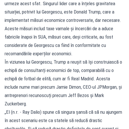
urmeze acest sfat. Singurul lider care a înțeles gravitatea
situației, potrivit lui Georgescu, este Donald Trump, care a
implementat măsuri economice controversate, dar necesare.
Aceste măsuri includ taxe vamale și încercări de a aduce
fabricile înapoi în SUA, măsuri care, deși criticate, au fost
considerate de Georgescu ca fiind în conformitate cu
recomandările experților economici.
În viziunea lui Georgescu, Trump a reușit să își construiască o
echipă de consultanți economici de top, comparabilă cu o
echipă de fotbal de elită, cum ar fi Real Madrid. Acesta
include nume mari precum Jamie Dimon, CEO-ul JPMorgan, și
antreprenori recunoscuți precum Jeff Bezos și Mark
Zuckerberg.
„El (n.r. - Ray Dalio) spune că singura șansă că să nu ajungem
în acest scenariu este ca statele să reducă drastic
cheltuielile. Și să reducă drastic deficitele de cont curent și