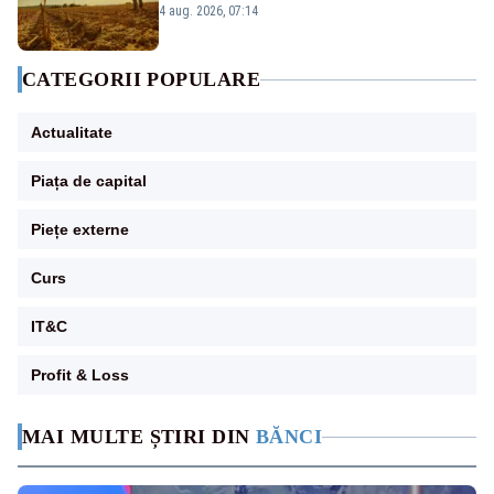
zile
4 aug. 2026, 07:14
CATEGORII POPULARE
Actualitate
Piața de capital
Piețe externe
Curs
IT&C
Profit & Loss
MAI MULTE ȘTIRI DIN
BĂNCI