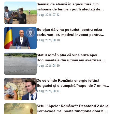
Semnal de alarmă în agricultură. 3,5
milioane de fermieri pot fi afectați de
strategia pentru conservarea
4 aug. 2026, 07:42
biodiversității
Bolojan dă vina pe turiști pentru criza
carburanților: motivul invocat pentru
scumpirile de la pompă
4 aug. 2026, 08:10
Statul român știa că vine criza apei.
Documentele din ultimii ani avertizau
asupra pericolului
4 aug. 2026, 08:20
De ce vinde România energie ieftină
Bulgariei și o cumpără înapoi de 7 ori mai
scump? Explicațiile unui fost ministru
4 aug. 2026, 08:33
Șeful "Apelor Române": Reactorul 2 de la
Cernavodă mai poate funcționa doar 5