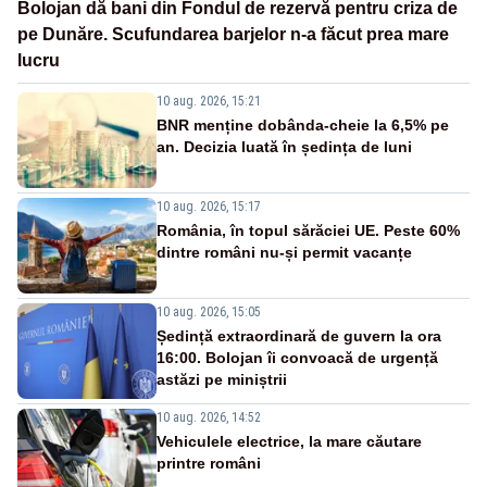
Bolojan dă bani din Fondul de rezervă pentru criza de
pe Dunăre. Scufundarea barjelor n-a făcut prea mare
lucru
10 aug. 2026, 15:21
BNR menține dobânda-cheie la 6,5% pe
an. Decizia luată în ședința de luni
10 aug. 2026, 15:17
România, în topul sărăciei UE. Peste 60%
dintre români nu-și permit vacanțe
10 aug. 2026, 15:05
Ședință extraordinară de guvern la ora
16:00. Bolojan îi convoacă de urgență
astăzi pe miniștrii
10 aug. 2026, 14:52
Vehiculele electrice, la mare căutare
printre români