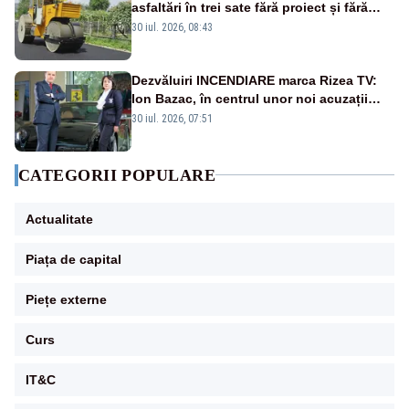
asfaltări în trei sate fără proiect și fără
licitația lucrărilor
30 iul. 2026, 08:43
Dezvăluiri INCENDIARE marca Rizea TV:
Ion Bazac, în centrul unor noi acuzații
publice
30 iul. 2026, 07:51
CATEGORII POPULARE
Actualitate
Piața de capital
Piețe externe
Curs
IT&C