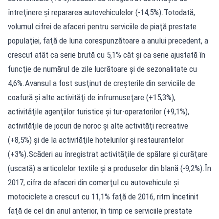
întreţinere şi repararea autovehiculelor (-14,5%).Totodată,
volumul cifrei de afaceri pentru serviciile de piaţă prestate
populaţiei, faţă de luna corespunzătoare a anului precedent, a
crescut atât ca serie brută cu 5,1% cât şi ca serie ajustată în
funcţie de numărul de zile lucrătoare şi de sezonalitate cu
4,6%.Avansul a fost susţinut de creşterile din serviciile de
coafură şi alte activităţi de înfrumuseţare (+15,3%),
activitǎţile agenţiilor turistice şi tur-operatorilor (+9,1%),
activităţile de jocuri de noroc şi alte activităţi recreative
(+8,5%) şi de la activităţile hotelurilor şi restaurantelor
(+3%).Scăderi au înregistrat activităţile de spălare şi curăţare
(uscată) a articolelor textile şi a produselor din blană (-9,2%).În
2017, cifra de afaceri din comerţul cu autovehicule şi
motociclete a crescut cu 11,1% faţă de 2016, ritm încetinit
faţă de cel din anul anterior, în timp ce serviciile prestate