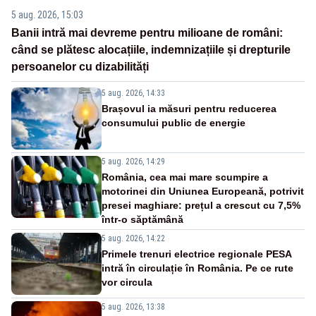
5 aug. 2026, 15:03
Banii intră mai devreme pentru milioane de români:
când se plătesc alocațiile, indemnizațiile și drepturile
persoanelor cu dizabilități
5 aug. 2026, 14:33
Brașovul ia măsuri pentru reducerea
consumului public de energie
5 aug. 2026, 14:29
România, cea mai mare scumpire a
motorinei din Uniunea Europeană, potrivit
presei maghiare: prețul a crescut cu 7,5%
într-o săptămână
5 aug. 2026, 14:22
Primele trenuri electrice regionale PESA
intră în circulație în România. Pe ce rute
vor circula
5 aug. 2026, 13:38