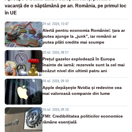
vacanță de o săptămână pe an. România, pe primul loc
în UE
29 iul. 2026, 10:47
Alertă pentru economia României: țara ar
putea ajunge la „junk”, iar românii ar
putea plăti credite mai scumpe
20 iul. 2026, 08:51
Prețul gazelor explodează în Europa
înainte de iarnă: rezervele sunt la cel mai
scăzut nivel din ultimii patru ani
18 iul. 2026, 09:30
Apple depășește Nvidia și redevine cea
mai valoroasă companie din lume
16 iul. 2026, 09:30
FMI: Credibilitatea politicilor economice
rămâne esențială