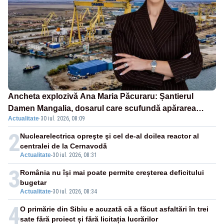
Ancheta explozivă Ana Maria Păcuraru: Șantierul
Damen Mangalia, dosarul care scufundă apărarea
Actualitate
·
30 iul. 2026, 08:09
României
2
Nuclearelectrica opreşte şi cel de-al doilea reactor al
centralei de la Cernavodă
Actualitate
-
30 iul. 2026, 08:31
3
România nu își mai poate permite creșterea deficitului
bugetar
Actualitate
-
30 iul. 2026, 08:34
4
O primărie din Sibiu e acuzată că a făcut asfaltări în trei
sate fără proiect și fără licitația lucrărilor