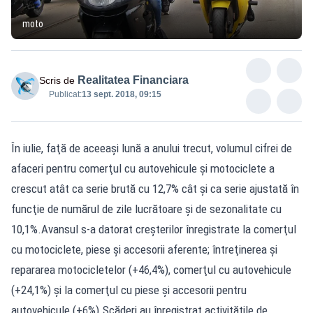
moto
Realitatea Financiara
Scris de
Publicat:
13 sept. 2018, 09:15
În iulie, faţă de aceeaşi lună a anului trecut, volumul cifrei de
afaceri pentru comerţul cu autovehicule şi motociclete a
crescut atât ca serie brută cu 12,7% cât şi ca serie ajustată în
funcţie de numărul de zile lucrătoare şi de sezonalitate cu
10,1%.Avansul s-a datorat creşterilor înregistrate la comerţul
cu motociclete, piese şi accesorii aferente; întreţinerea şi
repararea motocicletelor (+46,4%), comerţul cu autovehicule
(+24,1%) şi la comerţul cu piese şi accesorii pentru
autovehicule (+6%).Scăderi au înregistrat activitățile de