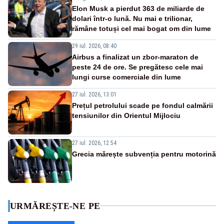
Elon Musk a pierdut 363 de miliarde de
dolari într-o lună. Nu mai e trilionar,
rămâne totuși cel mai bogat om din lume
29 iul. 2026, 08:40
Airbus a finalizat un zbor-maraton de
peste 24 de ore. Se pregătesc cele mai
lungi curse comerciale din lume
27 iul. 2026, 13:01
Prețul petrolului scade pe fondul calmării
tensiunilor din Orientul Mijlociu
27 iul. 2026, 12:54
Grecia mărește subvenția pentru motorină
URMĂREȘTE-NE PE