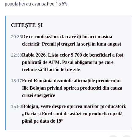
populaţiei au avansat cu 15,5%
CITEȘTE ȘI
De ce contează ora la care îți încarci mașina
20:36
electrică: Premii și trageri la sorți în luna august
Rabla 2026. Lista celor 9.700 de beneficiari a fost
22:38
publicată de AFM. Pasul obligatoriu pe care
trebuie să îl faci în 60 de zile
Ford România dezminte afirmațiile premierului
18:17
Ilie Bolojan privind oprirea producției din cauza
crizei energetice
Bolojan, veste despre oprirea marilor producători:
15:50
„Dacia și Ford sunt de astăzi cu producția oprită
până pe data de 19”