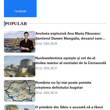
Facebook
POPULAR
Ancheta explozivă Ana Maria Păcuraru:
Șantierul Damen Mangalia, dosarul care
scufundă apărarea României
30 iul. 2026, 08:09
Nuclearelectrica opreşte şi cel de-al
doilea reactor al centralei de la Cernavodă
30 iul. 2026, 08:31
România nu își mai poate permite
creșterea deficitului bugetar
30 iul. 2026, 08:34
O primărie din Sibiu e acuzată că a făcut