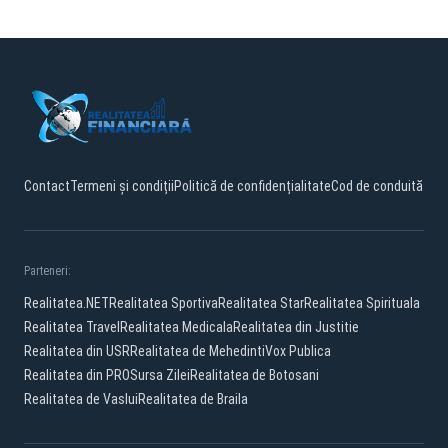
Contact
Termeni și condiții
Politică de confidențialitate
Cod de conduită
Parteneri:
Realitatea.NET
Realitatea Sportiva
Realitatea Star
Realitatea Spirituala
Realitatea Travel
Realitatea Medicala
Realitatea din Justitie
Realitatea din USR
Realitatea de Mehedinti
Vox Publica
Realitatea din PRO
Sursa Zilei
Realitatea de Botosani
Realitatea de Vaslui
Realitatea de Braila