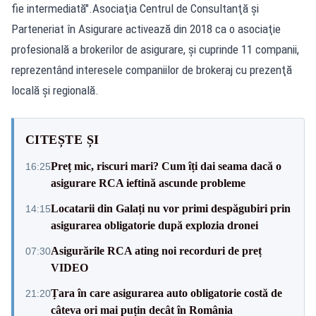
fie intermediată".Asociaţia Centrul de Consultanţă şi
Parteneriat în Asigurare activează din 2018 ca o asociaţie
profesională a brokerilor de asigurare, şi cuprinde 11 companii,
reprezentând interesele companiilor de brokeraj cu prezenţă
locală şi regională.
CITEȘTE ȘI
Preț mic, riscuri mari? Cum îți dai seama dacă o
16:25
asigurare RCA ieftină ascunde probleme
Locatarii din Galați nu vor primi despăgubiri prin
14:15
asigurarea obligatorie după explozia dronei
Asigurările RCA ating noi recorduri de preț
07:30
VIDEO
Țara în care asigurarea auto obligatorie costă de
21:20
câteva ori mai puțin decât în România