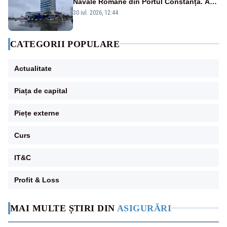
Navale Române din Portul Constanța. A
doua amenințare în doar 24 de ore
30 iul. 2026, 12:44
CATEGORII POPULARE
Actualitate
Piața de capital
Piețe externe
Curs
IT&C
Profit & Loss
MAI MULTE ȘTIRI DIN
ASIGURĂRI