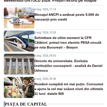
weekendul UNTOLD 2026: Prețuri record pe noapte
6 aug. 2026, 11:14
Blocajul ANCPI a amânat peste 5.000 de
tranzacții prin credit
6 aug. 2026, 10:38
Schimbare de ultim moment la CFR
Călători: primul tren electric PESA circulă
pe ruta București – Brașov
6 aug. 2026, 09:56
Dincolo de universitate. Evoluția
instituțiilor cunoașterii - analiză de Daniel
Udrescu
6 aug. 2026, 09:48
Românii cumpără tot mai puțin. Consumul
a ajuns la cel mai scăzut nivel din ultimele
11 luni: datele INS
PIAȚA DE CAPITAL