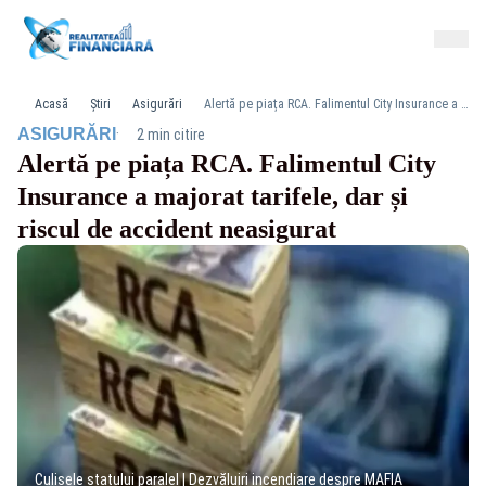
Acasă
Știri
Asigurări
Alertă pe piața RCA. Falimentul City Insurance a majorat tarifele, dar și riscul de accident neasigurat
·
ASIGURĂRI
2 min citire
Alertă pe piața RCA. Falimentul City
Insurance a majorat tarifele, dar și
riscul de accident neasigurat
Culisele statului paralel | Dezvăluiri incendiare despre MAFIA