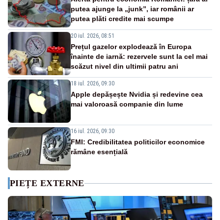
putea ajunge la „junk”, iar românii ar
putea plăti credite mai scumpe
20 iul. 2026, 08:51
Prețul gazelor explodează în Europa
înainte de iarnă: rezervele sunt la cel mai
scăzut nivel din ultimii patru ani
18 iul. 2026, 09:30
Apple depășește Nvidia și redevine cea
mai valoroasă companie din lume
16 iul. 2026, 09:30
FMI: Credibilitatea politicilor economice
rămâne esențială
PIEȚE EXTERNE