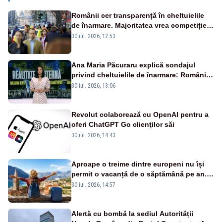
Românii cer transparență în cheltuielile
de înarmare. Majoritatea vrea competiție
reală și industrie locală – SONDAJ
30 iul. 2026, 12:53
Ana Maria Păcuraru explică sondajul
privind cheltuielile de înarmare: Românii
cer transparență în achiziții și un echilibru
30 iul. 2026, 13:06
între partenerii externi
Revolut colaborează cu OpenAI pentru a
oferi ChatGPT Go clienţilor săi
30 iul. 2026, 14:43
Aproape o treime dintre europeni nu își
permit o vacanță de o săptămână pe an.
România, pe primul loc în UE
30 iul. 2026, 14:57
Alertă cu bombă la sediul Autorității