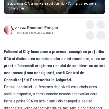
asigurărilor RCA și implicarea politicienilor - Cum își pot recupera
românii banii
Emanuel Focșan
Scris de
Publicat:
1 nov. 2021, 15:15
Falimentul City Insurance a provocat scumpirea preţurilor
RCA şi diminuarea comisioanelor de intermediere, ceea ce
practic înseamnă creșterea riscului de accident cu autori
necunoscuți sau neasigurați, arată Centrul de
Consultanţă şi Parteneriat în Asigurări.
Potrivit asociației, un fenomen deja vizibil este diminuarea,
până la dispariție, a comisioanelor acordate brokerilor care
încheie polițe RCA cu acei clienţii din categoriile de risc
ridicat.Este vorba de "activităţile de taxi, rent a car, transport