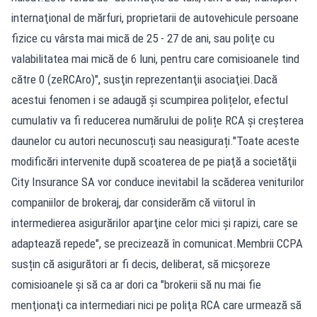
internaţional de mărfuri, proprietarii de autovehicule persoane
fizice cu vârsta mai mică de 25 - 27 de ani, sau poliţe cu
valabilitatea mai mică de 6 luni, pentru care comisioanele tind
către 0 (zeRCAro)", susţin reprezentanţii asociaţiei.Dacă
acestui fenomen i se adaugă și scumpirea polițelor, efectul
cumulativ va fi reducerea numărului de polițe RCA și creșterea
daunelor cu autori necunoscuți sau neasigurați."Toate aceste
modificări intervenite după scoaterea de pe piaţă a societăţii
City Insurance SA vor conduce inevitabil la scăderea veniturilor
companiilor de brokeraj, dar considerăm că viitorul în
intermedierea asigurărilor aparţine celor mici şi rapizi, care se
adaptează repede", se precizează în comunicat.Membrii CCPA
susțin că asigurători ar fi decis, deliberat, să micșoreze
comisioanele și să ca ar dori ca "brokerii să nu mai fie
menţionaţi ca intermediari nici pe poliţa RCA care urmează să