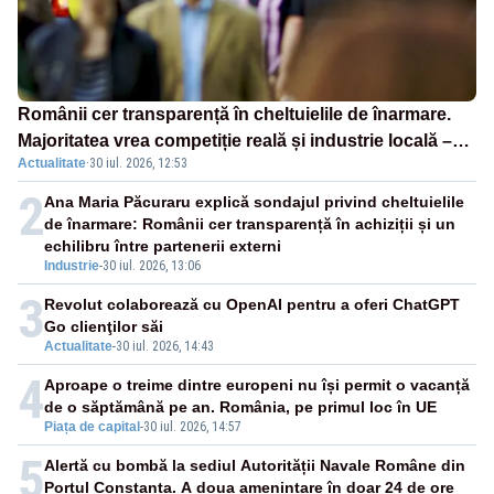
Românii cer transparență în cheltuielile de înarmare.
Majoritatea vrea competiție reală și industrie locală –
Actualitate
·
30 iul. 2026, 12:53
SONDAJ
2
Ana Maria Păcuraru explică sondajul privind cheltuielile
de înarmare: Românii cer transparență în achiziții și un
echilibru între partenerii externi
Industrie
-
30 iul. 2026, 13:06
3
Revolut colaborează cu OpenAI pentru a oferi ChatGPT
Go clienţilor săi
Actualitate
-
30 iul. 2026, 14:43
4
Aproape o treime dintre europeni nu își permit o vacanță
de o săptămână pe an. România, pe primul loc în UE
Piața de capital
-
30 iul. 2026, 14:57
5
Alertă cu bombă la sediul Autorității Navale Române din
Portul Constanța. A doua amenințare în doar 24 de ore