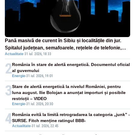
Pană masivă de curent în Sibiu și localitățile din jur.
Spitalul județean, semafoarele, rețelele de telefonie,
Actualitate
·
31 iul. 2026, 18:33
grav afectate
2
România în stare de alertă energetică. Documentul oficial
al guvernului
Energie
-
31 iul. 2026, 19:01
3
Stare de alertă energetică la nivelul României, pentru
luna august. Ilie Bolojan a anunțat importuri și posibile
restricții – VIDEO
Energie
-
31 iul. 2026, 20:30
4
România evită la limită retrogradarea la categoria „junk” -
SURSE. Fitch menține ratingul BBB-
Actualitate
-
31 iul. 2026, 22:45