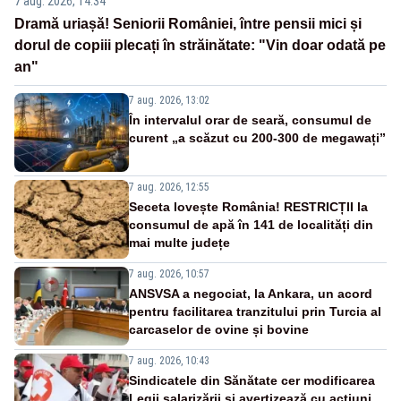
7 aug. 2026, 14:34
Dramă uriașă! Seniorii României, între pensii mici și
dorul de copiii plecați în străinătate: "Vin doar odată pe
an"
7 aug. 2026, 13:02
În intervalul orar de seară, consumul de
curent „a scăzut cu 200-300 de megawați”
7 aug. 2026, 12:55
Seceta lovește România! RESTRICȚII la
consumul de apă în 141 de localități din
mai multe județe
7 aug. 2026, 10:57
ANSVSA a negociat, la Ankara, un acord
pentru facilitarea tranzitului prin Turcia al
carcaselor de ovine și bovine
7 aug. 2026, 10:43
Sindicatele din Sănătate cer modificarea
Legii salarizării și avertizează cu acțiuni