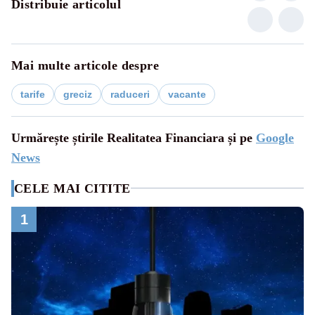
Distribuie articolul
Mai multe articole despre
tarife
greciz
raduceri
vacante
Urmărește știrile Realitatea Financiara și pe
Google
News
CELE MAI CITITE
1