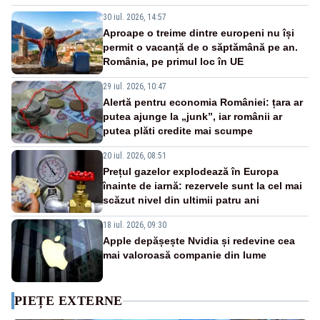
30 iul. 2026, 14:57
Aproape o treime dintre europeni nu își
permit o vacanță de o săptămână pe an.
România, pe primul loc în UE
29 iul. 2026, 10:47
Alertă pentru economia României: țara ar
putea ajunge la „junk”, iar românii ar
putea plăti credite mai scumpe
20 iul. 2026, 08:51
Prețul gazelor explodează în Europa
înainte de iarnă: rezervele sunt la cel mai
scăzut nivel din ultimii patru ani
18 iul. 2026, 09:30
Apple depășește Nvidia și redevine cea
mai valoroasă companie din lume
PIEȚE EXTERNE