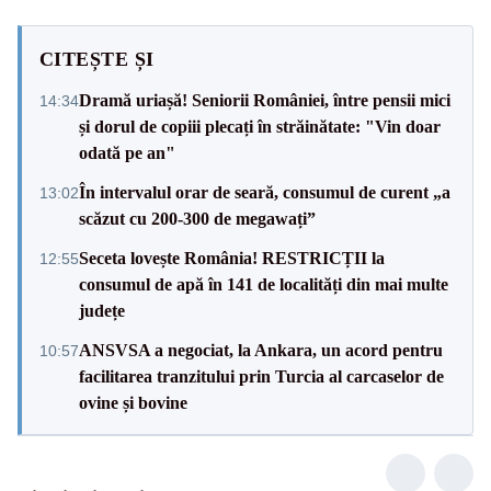
CITEȘTE ȘI
Dramă uriașă! Seniorii României, între pensii mici
14:34
și dorul de copiii plecați în străinătate: "Vin doar
odată pe an"
În intervalul orar de seară, consumul de curent „a
13:02
scăzut cu 200-300 de megawați”
Seceta lovește România! RESTRICȚII la
12:55
consumul de apă în 141 de localități din mai multe
județe
ANSVSA a negociat, la Ankara, un acord pentru
10:57
facilitarea tranzitului prin Turcia al carcaselor de
ovine și bovine