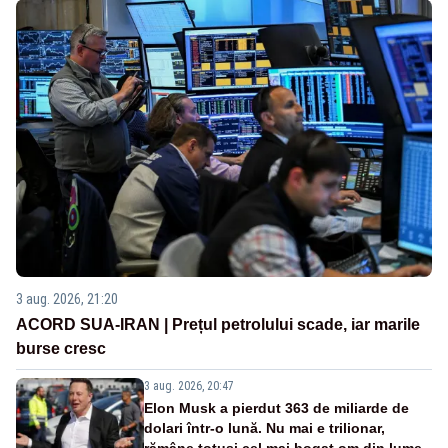
3 aug. 2026, 21:20
ACORD SUA-IRAN | Prețul petrolului scade, iar marile
burse cresc
3 aug. 2026, 20:47
Elon Musk a pierdut 363 de miliarde de
dolari într-o lună. Nu mai e trilionar,
rămâne totuși cel mai bogat om din lume