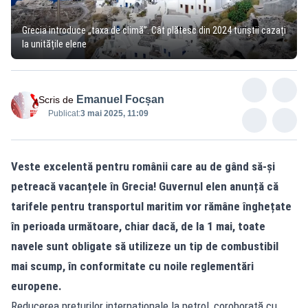
Grecia introduce „taxa de climă”. Cât plătesc din 2024 turiștii cazați
la unitățile elene
Emanuel Focșan
Scris de
Publicat:
3 mai 2025, 11:09
Veste excelentă pentru românii care au de gând să-și
petreacă vacanțele în Grecia! Guvernul elen anunță că
tarifele pentru transportul maritim vor rămâne înghețate
în perioada următoare, chiar dacă, de la 1 mai, toate
navele sunt obligate să utilizeze un tip de combustibil
mai scump, în conformitate cu noile reglementări
europene.
Reducerea prețurilor internaționale la petrol, coroborată cu