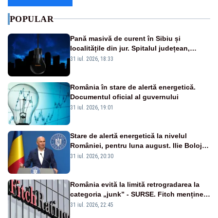
POPULAR
Pană masivă de curent în Sibiu și
localitățile din jur. Spitalul județean,
semafoarele, rețelele de telefonie, grav
31 iul. 2026, 18:33
afectate
România în stare de alertă energetică.
Documentul oficial al guvernului
31 iul. 2026, 19:01
Stare de alertă energetică la nivelul
României, pentru luna august. Ilie Bolojan
a anunțat importuri și posibile restricții –
31 iul. 2026, 20:30
VIDEO
România evită la limită retrogradarea la
categoria „junk” - SURSE. Fitch menține
ratingul BBB-
31 iul. 2026, 22:45