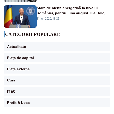
Stare de alertă energetică la nivelul
României, pentru luna august. Ilie Bolojan
a anunțat importuri și posibile restricții –
31 iul. 2026, 18:29
VIDEO
CATEGORII POPULARE
Actualitate
Piața de capital
Piețe externe
Curs
IT&C
Profit & Loss