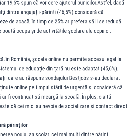
 iar 19,5% spun că vor cere ajutorul bunicilor.Astfel, dacă
ți dintre angajații-părinți (46,5%) consideră că
reze de acasă, în timp ce 25% ar prefera să li se reducă
 poată ocupa și de activitățile școlare ale copiilor.
ă, în România, școala online nu permite accesul egal la
 sistemul de educație din țară nu este adaptat (45,6%).
ații care au răspuns sondajului Bestjobs s-au declarat
inute online pe timpul stării de urgență și consideră că
 ar fi continuat să meargă la scoală. În plus, o altă
 este că cei mici au nevoie de socializare și contact direct
ră părinților
perea noului an școlar, cei mai mulți dintre părinți,