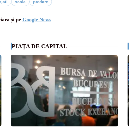
jati
scola
predare
ciara și pe
Google News
PIAȚA DE CAPITAL