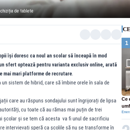
achiziția de tablete
CE
1
opii își doresc ca noul an scolar să înceapă în mod
r un sfert optează pentru varianta exclusiv online, arată
e mai mari platforme de recrutare
.
ra un sistem de hibrid, care să îmbine orele în sala de
Ce 
ații care au răspuns sondajului sunt îngrijorați de lipsa
umf
autorități, cu toate că au rămas mai puțin de trei
Ener
 școlar și se tem că acesta va fi unul de sacrificiu
tre intervievați speră ca școlile să nu se transforme în