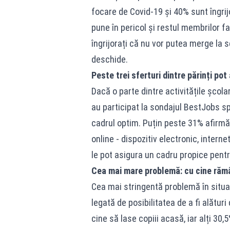
focare de Covid-19 și 40% sunt îngrij
pune în pericol și restul membrilor fa
îngrijorați că nu vor putea merge la 
deschide.
Peste trei sferturi dintre părinți po
Dacă o parte dintre activitățile școla
au participat la sondajul BestJobs sp
cadrul optim. Puțin peste 31% afirmă
online - dispozitiv electronic, interne
le pot asigura un cadru propice pent
Cea mai mare problemă: cu cine răm
Cea mai stringentă problemă în situa
legată de posibilitatea de a fi alătur
cine să lase copiii acasă, iar alți 30