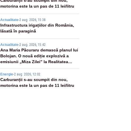
2
Carburanții s-au scumpit din nou,
motorina este la un pas de 11 lei/litru
3
Actualitate
-
2 aug. 2026, 15:38
Infrastructura irigațiilor din România,
lăsată în paragină
4
Actualitate
-
2 aug. 2026, 15:42
Ana Maria Păcuraru demască planul lui
Bolojan. O nouă ediție explozivă a
emisiunii „Miza Zilei” la Realitatea
PLUS
5
Energie
-
2 aug. 2026, 12:02
Carburanții s-au scumpit din nou,
motorina este la un pas de 11 lei/litru