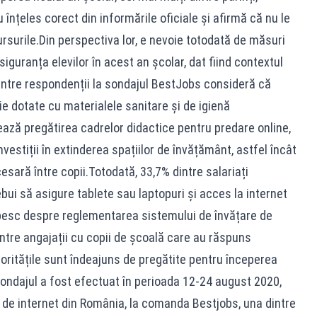
 înțeles corect din informările oficiale și afirmă că nu le
cursurile.Din perspectiva lor, e nevoie totodată de măsuri
siguranța elevilor în acest an școlar, dat fiind contextul
dintre respondenții la sondajul BestJobs consideră că
ie dotate cu materialele sanitare și de igienă
ază pregătirea cadrelor didactice pentru predare online,
estiții în extinderea spațiilor de învățământ, astfel încât
esară între copii.Totodată, 33,7% dintre salariați
ebui să asigure tablete sau laptopuri și acces la internet
orbesc despre reglementarea sistemului de învățare de
tre angajații cu copii de școală care au răspuns
oritățile sunt îndeajuns de pregătite pentru începerea
Sondajul a fost efectuat în perioada 12-24 august 2020,
i de internet din România, la comanda Bestjobs, una dintre