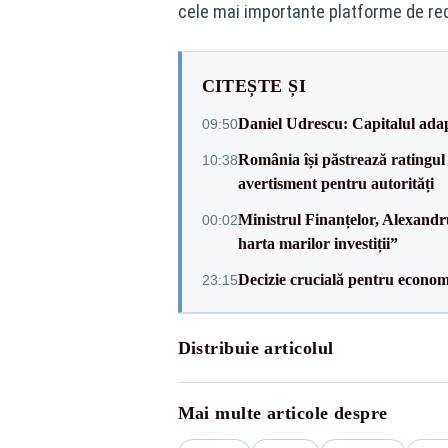
cele mai importante platforme de re
CITEȘTE ȘI
Daniel Udrescu: Capitalul ada
09:50
România își păstrează ratingul 
10:38
avertisment pentru autorități
Ministrul Finanțelor, Alexand
00:02
harta marilor investiții”
Decizie crucială pentru econom
23:15
Distribuie articolul
Mai multe articole despre