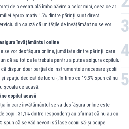
orați de o eventuală îmbolnăvire a celor mici, ceea ce ar
miliei.Aproximativ 15% dintre părinți sunt direct
serviciu din cauză că unitățile de învățământ nu se vor
t asigura învățământul online
re se vor desfășura online, jumătate dintre părinții care
un că au tot ce le trebuie pentru a putea asigura copilului
 că dispun doar parțial de instrumentele necesare școlii
t și spațiu dedicat de lucru -, în timp ce 19,3% spun că nu
ru școala de acasă.
âne copilul acasă
ția în care învățământul se va desfășura online este
i de copii. 31,1% dintre respondenți au afirmat că nu au cu
,5% spun că se văd nevoiți să lase copiii să-și ocupe