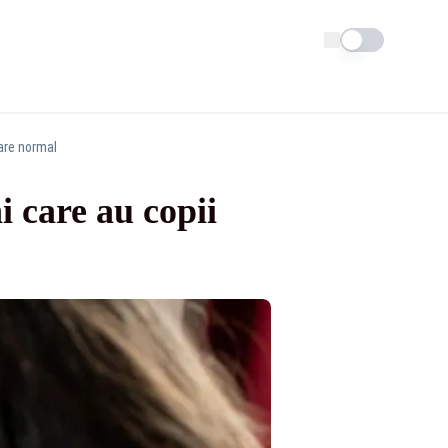
Schimba tema
are normal
 care au copii