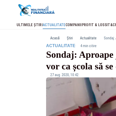
ULTIMELE ȘTIRI
ACTUALITATE
COMPANII
PROFIT & LOSS
IT&C
Acasă
Știri
Actualitate
Sondaj: 
·
ACTUALITATE
4 min citire
Sondaj: Aproape j
vor ca școla să s
27 aug. 2020, 10:42