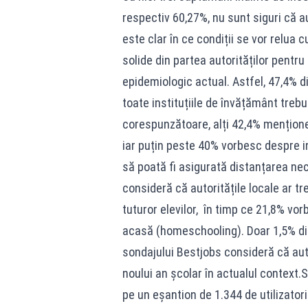
respectiv 60,27%, nu sunt siguri că au
este clar în ce condiții se vor relua 
solide din partea autorităților pentru 
epidemiologic actual. Astfel, 47,4% 
toate instituțiile de învățământ trebu
corespunzătoare, alți 42,4% mențione
iar puțin peste 40% vorbesc despre inv
să poată fi asigurată distanțarea nec
consideră că autoritățile locale ar tr
tuturor elevilor, în timp ce 21,8% v
acasă (homeschooling). Doar 1,5% din
sondajului Bestjobs consideră că aut
noului an școlar în actualul context.
pe un eșantion de 1.344 de utilizator