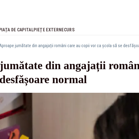
PIAȚA DE CAPITAL
PIEȚE EXTERNE
CURS
Aproape jumătate din angajații români care au copii vor ca școla să se desfășo
umătate din angajații români
e desfășoare normal