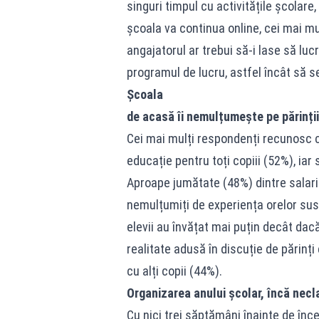
singuri timpul cu activitățile școlare,
școala va continua online, cei mai mul
angajatorul ar trebui să-i lase să luc
programul de lucru, astfel încât să se
Școala
de acasă îi nemulțumește pe părinții
Cei mai mulți respondenți recunosc c
educație pentru toți copiii (52%), iar
Aproape jumătate (48%) dintre salari
nemulțumiți de experiența orelor susț
elevii au învățat mai puțin decât dacă
realitate adusă în discuție de părinți
cu alți copii (44%).
Organizarea anului școlar, încă necla
Cu nici trei săptămâni înainte de înce