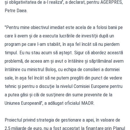
şi obligativitatea de a-l realiza", a declarat, pentru AGERPRES,
Petre Daea.
"Pentru mine obiectivul imediat este acela de a folosi banii pe
care îi avem şi de a executa lucrările de investiţii după un
program pe care l-am stabilit, în aşa fel încât să nu pierdem
timpul. Eu nu stau acum să aştept. Sigur că abordez această
problemă, de aceea am şi avut o întâlnire şi săptămânal avem
întâlnire cu ministrul Boloş, cu echipa de consilieri a domniei
sale, în aşa fel încât să ne putem pregăti din punct de vedere
tehnic şi pentru o discuţie la nivelul Comisiei Europene pentru
a putea găsi şi căi de susţinere din sume prevenite de la
Uniunea Europeană", a adăugat oficialul MADR.
Proiectul privind strategia de gestionare a apei, în valoare de
2,5 miliarde de euro, nu a fost acceptat la finanţare prin Planul