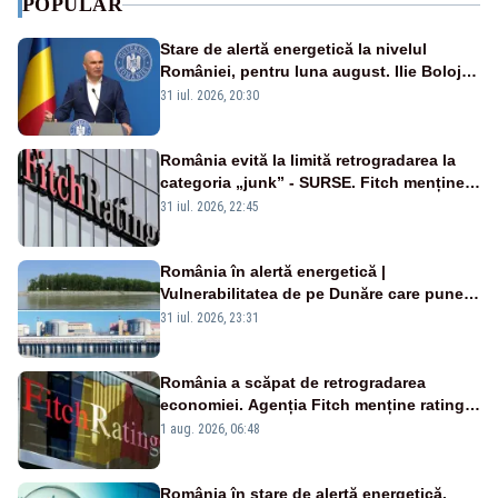
POPULAR
Stare de alertă energetică la nivelul
României, pentru luna august. Ilie Bolojan
a anunțat importuri și posibile restricții –
31 iul. 2026, 20:30
VIDEO
România evită la limită retrogradarea la
categoria „junk” - SURSE. Fitch menține
ratingul BBB-
31 iul. 2026, 22:45
România în alertă energetică |
Vulnerabilitatea de pe Dunăre care pune
în pericol Centrala Cernavodă era
31 iul. 2026, 23:31
cunoscută de pe vremea lui Ceaușescu
România a scăpat de retrogradarea
economiei. Agenția Fitch menține ratingul
„BBB-” cu perspectivă negativă
1 aug. 2026, 06:48
România în stare de alertă energetică.