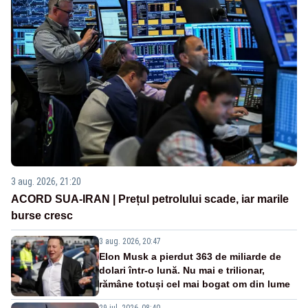
3 aug. 2026, 21:20
ACORD SUA-IRAN | Prețul petrolului scade, iar marile
burse cresc
3 aug. 2026, 20:47
Elon Musk a pierdut 363 de miliarde de
dolari într-o lună. Nu mai e trilionar,
rămâne totuși cel mai bogat om din lume