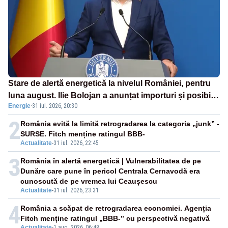
Stare de alertă energetică la nivelul României, pentru
luna august. Ilie Bolojan a anunțat importuri și posibile
Energie
·
31 iul. 2026, 20:30
restricții – VIDEO
2
România evită la limită retrogradarea la categoria „junk” -
SURSE. Fitch menține ratingul BBB-
Actualitate
-
31 iul. 2026, 22:45
3
România în alertă energetică | Vulnerabilitatea de pe
Dunăre care pune în pericol Centrala Cernavodă era
cunoscută de pe vremea lui Ceaușescu
Actualitate
-
31 iul. 2026, 23:31
4
România a scăpat de retrogradarea economiei. Agenția
Fitch menține ratingul „BBB-” cu perspectivă negativă
Actualitate
-
1 aug. 2026, 06:48