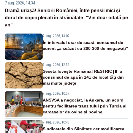
7 aug. 2026, 14:34
Dramă uriașă! Seniorii României, între pensii mici și
dorul de copiii plecați în străinătate: "Vin doar odată pe
an"
7 aug. 2026, 13:02
În intervalul orar de seară, consumul de
curent „a scăzut cu 200-300 de megawați”
7 aug. 2026, 12:55
Seceta lovește România! RESTRICȚII la
consumul de apă în 141 de localități din
mai multe județe
7 aug. 2026, 10:57
ANSVSA a negociat, la Ankara, un acord
pentru facilitarea tranzitului prin Turcia al
carcaselor de ovine și bovine
7 aug. 2026, 10:43
Sindicatele din Sănătate cer modificarea