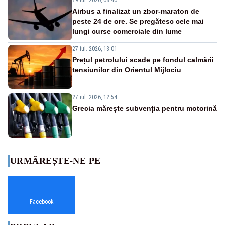
29 iul. 2026, 08:40
Airbus a finalizat un zbor-maraton de
peste 24 de ore. Se pregătesc cele mai
lungi curse comerciale din lume
27 iul. 2026, 13:01
Prețul petrolului scade pe fondul calmării
tensiunilor din Orientul Mijlociu
27 iul. 2026, 12:54
Grecia mărește subvenția pentru motorină
URMĂREȘTE-NE PE
Facebook