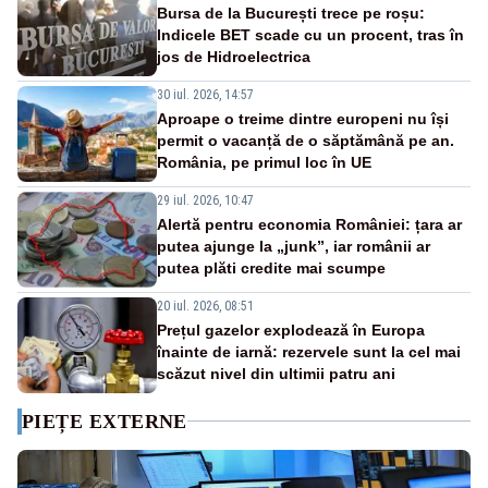
Bursa de la București trece pe roșu:
Indicele BET scade cu un procent, tras în
jos de Hidroelectrica
30 iul. 2026, 14:57
Aproape o treime dintre europeni nu își
permit o vacanță de o săptămână pe an.
România, pe primul loc în UE
29 iul. 2026, 10:47
Alertă pentru economia României: țara ar
putea ajunge la „junk”, iar românii ar
putea plăti credite mai scumpe
20 iul. 2026, 08:51
Prețul gazelor explodează în Europa
înainte de iarnă: rezervele sunt la cel mai
scăzut nivel din ultimii patru ani
PIEȚE EXTERNE