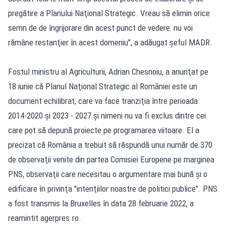
pregătire a Planului Naţional Strategic. Vreau să elimin orice
semn de de îngrijorare din acest punct de vedere: nu voi
rămâne restanţier în acest domeniu", a adăugat şeful MADR.
Fostul ministru al Agriculturii, Adrian Chesnoiu, a anunţat pe
18 iunie că Planul Naţional Strategic al României este un
document echilibrat, care va face tranziţia între perioada
2014-2020 şi 2023 - 2027 şi nimeni nu va fi exclus dintre cei
care pot să depună proiecte pe programarea viitoare. El a
precizat că România a trebuit să răspundă unui număr de 370
de observaţii venite din partea Comisiei Europene pe marginea
PNS, observaţii care necesitau o argumentare mai bună şi o
edificare în privinţa "intenţiilor noastre de politici publice". PNS
a fost transmis la Bruxelles în data 28 februarie 2022, a
reamintit agerpres.ro.