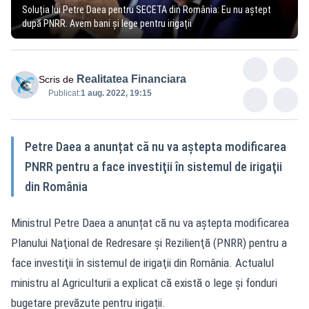
Soluția lui Petre Daea pentru SECETA din România: Eu nu aștept
după PNRR. Avem bani și lege pentru irigații
Realitatea Financiara
Scris de
Publicat:
1 aug. 2022, 19:15
Petre Daea a anunțat că nu va aştepta modificarea
PNRR pentru a face investiţii în sistemul de irigaţii
din România
Ministrul Petre Daea a anunțat că nu va aştepta modificarea
Planului Naţional de Redresare şi Rezilienţă (PNRR) pentru a
face investiţii în sistemul de irigaţii din România. Actualul
ministru al Agriculturii a explicat că există o lege şi fonduri
bugetare prevăzute pentru irigații.