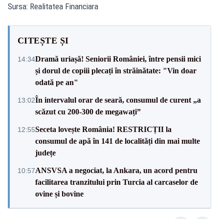
Sursa: Realitatea Financiara
CITEȘTE ȘI
Dramă uriașă! Seniorii României, între pensii mici
14:34
și dorul de copiii plecați în străinătate: "Vin doar
odată pe an"
În intervalul orar de seară, consumul de curent „a
13:02
scăzut cu 200-300 de megawați”
Seceta lovește România! RESTRICȚII la
12:55
consumul de apă în 141 de localități din mai multe
județe
ANSVSA a negociat, la Ankara, un acord pentru
10:57
facilitarea tranzitului prin Turcia al carcaselor de
ovine și bovine