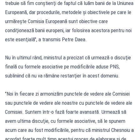
trebuie să fim conştienţi de faptul că luăm banii de la Uniunea
Europeană, dar procedurile, metodele şi obiectivele pe care le
urmăreşte Comisia Europeană sunt obiective care
condiţionează banii europeni, iar folosirea acestora pentru noi
este esenţială", a transmis Petre Daea.
Nu în ultimul rând, ministrul a precizat că urmează o discuţie
finală cu formele asociative pe modificările aduse PNS,
subliniind că nu va rămâne restanţier în acest domeniu.
"Noi în fiecare zi armonizăm punctele de vedere ale Comisiei
sau punctele de vedere ale noastre cu punctele de vedere ale
Comisiei. Suntem într-o fază foarte avansată. Urmează să
avem ultima discuţie, cu formele asociative, să le spunem
acum care au fost modificările, pentru că ministrul Chesnoiu a
acordat foarte mult timp acestui proces de elaborare şi de