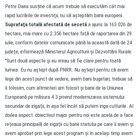
Petre Daea susține că acum trebuie să executăm cât mai
rapid lucrările de investiţii, nu să aşteptăm banii europeni.
Suprafaţa totală afectată de secetă
a ajuns la 163.026 de
hectare, mai mare cu 2.356 hectare faţă de raportarea din 29
iulie, conform datelor comunicate până la această dată de 24
judeţe, informează Ministerul Agriculturii şi Dezvoltării Rurale.
"Sunt două aspecte şi eu vreau să fie clare pentru toată
lumea. Eu nu aştept după PNRR. Nu aştept pentru că avem
lege din acest punct de vedere, avem bani bugetari, trebuie să
îi folosim, cum altminteri am folosit şi banii de la Uniunea
Europeană pe măsura 4.3 privind modernizarea sistemului
secundar de irigaţii, în aşa fel încât să putem iriga culturile. Al
doilea aspect: obiectivul major pentru noi este acela de a face
reţeaua principală de irigaţii cu banii statului pe care îi avem şi
avem aprobat prin lege acest program şi în acelaşi timp avem