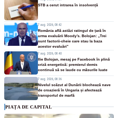
STB a cerut intrarea în insolvență
7 aug. 2026, 08:42
România află astăzi ratingul de țară în
urma evaluării Moody’s. Bolojan: „Trei
sunt factorii-cheie care stau la baza
acestor evaluări”
7 aug. 2026, 08:40
Ilie Bolojan, mesaj pe Facebook în plină
criză energetică: premierul demis
continuă să se laude cu măsurile luate
7 aug. 2026, 08:36
Nivelul scăzut al Dunării blochează nave
de croazieră în Ungaria și afectează
transportul de marfă
PIAȚA DE CAPITAL