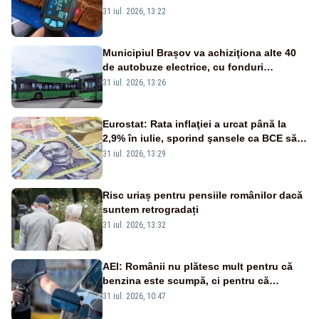
31 iul. 2026, 13:22
Municipiul Brașov va achiziţiona alte 40
de autobuze electrice, cu fonduri
europene
31 iul. 2026, 13:26
Eurostat: Rata inflaţiei a urcat până la
2,9% în iulie, sporind şansele ca BCE să
majoreze dobânda
31 iul. 2026, 13:29
Risc uriaș pentru pensiile românilor dacă
suntem retrogradați
31 iul. 2026, 13:32
AEI: Românii nu plătesc mult pentru că
benzina este scumpă, ci pentru că
benzina ieftină e taxată scump
31 iul. 2026, 10:47