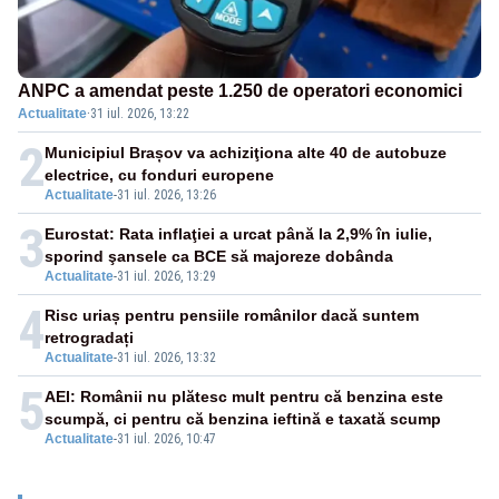
ANPC a amendat peste 1.250 de operatori economici
Actualitate
·
31 iul. 2026, 13:22
2
Municipiul Brașov va achiziţiona alte 40 de autobuze
electrice, cu fonduri europene
Actualitate
-
31 iul. 2026, 13:26
3
Eurostat: Rata inflaţiei a urcat până la 2,9% în iulie,
sporind şansele ca BCE să majoreze dobânda
Actualitate
-
31 iul. 2026, 13:29
4
Risc uriaș pentru pensiile românilor dacă suntem
retrogradați
Actualitate
-
31 iul. 2026, 13:32
5
AEI: Românii nu plătesc mult pentru că benzina este
scumpă, ci pentru că benzina ieftină e taxată scump
Actualitate
-
31 iul. 2026, 10:47