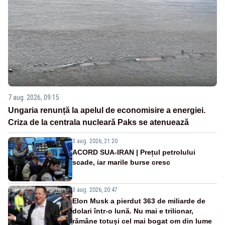
7 aug. 2026, 09:15
Ungaria renunță la apelul de economisire a energiei.
Criza de la centrala nucleară Paks se atenuează
3 aug. 2026, 21:20
ACORD SUA-IRAN | Prețul petrolului
scade, iar marile burse cresc
3 aug. 2026, 20:47
Elon Musk a pierdut 363 de miliarde de
dolari într-o lună. Nu mai e trilionar,
rămâne totuși cel mai bogat om din lume