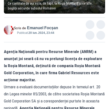
Ce cantitate de aur este, de fapt, la Roșia Montană și ce alte
bogății ascunde subsolul României
Emanuel Focșan
Scris de
Publicat:
20 iun. 2024, 23:44
Agenția Națională pentru Resurse Minerale (ANRM) a
anunțat joi seară că nu va prelungi licența de exploatare
la Roșia Montană, deținută de compania Roșia Montană
Gold Corporation, în care firma Gabriel Resources este
acționar majoritar.
Urmare a evaluarii documentațiilor depuse în temeiul art. 20
din Legea minelor 85/2003, de către societatea Roșia Montană
Gold Corporation SA și a corespondenței purtate în aceasta
perioadă
, Agenția Națională pentru Resurse Minerale