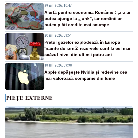
29 iul. 2026, 10:47
Alertă pentru economia României: țara ar
putea ajunge la „junk”, iar românii ar
putea plăti credite mai scumpe
20 iul. 2026, 08:51
Prețul gazelor explodează în Europa
înainte de iarnă: rezervele sunt la cel mai
scăzut nivel din ultimii patru ani
18 iul. 2026, 09:30
Apple depășește Nvidia și redevine cea
mai valoroasă companie din lume
PIEȚE EXTERNE