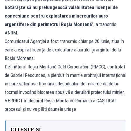
hotărăște să nu prelungească valabilitatea licenței de
concesiune
pentru exploatarea minereurilor auro-
argentifere din perimetrul Roșia Montană
”, a transmis
ANRM.
Comunicatul Agenției a fost transmis chiar pe 20 iunie, ziua în
care a expirat licența de exploatare a aurului și argintul de la
Roșia Montană.
Deținătorul Roșia Montană Gold Corporation (RMGC), controlat
de Gabriel Resources, a pierdut în martie arbitrajul internațional
în care solicitase României despăgubiri de miliarde de dolari
tocmai invocând blocarea abuzivă a derulării proiectului minier.
VERDICT în dosarul Roșia Montană: România a CÂȘTIGAT
procesul și nu va plăti daunele uriașe
CITEȘTE ȘI