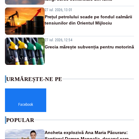
27 iul. 2026, 13:01
Prețul petrolului scade pe fondul calmării
tensiunilor din Orientul Mijlociu
27 iul. 2026, 12:54
Grecia mărește subvenția pentru motorină
URMĂREȘTE-NE PE
Facebook
POPULAR
Ancheta explozivă Ana Maria Păcuraru:
Șantierul Damen Mangalia, dosarul care