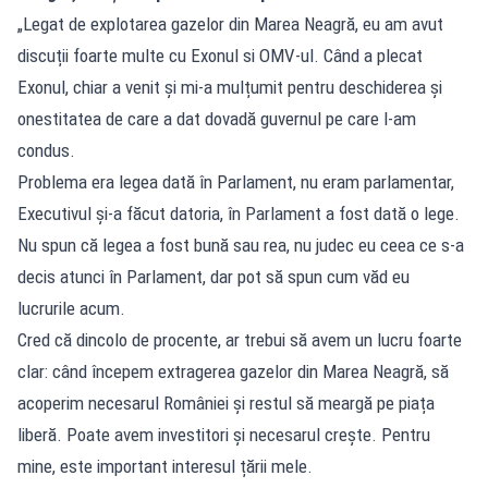
„Legat de explotarea gazelor din Marea Neagră, eu am avut
discuții foarte multe cu Exonul si OMV-ul. Când a plecat
Exonul, chiar a venit și mi-a mulțumit pentru deschiderea și
onestitatea de care a dat dovadă guvernul pe care l-am
condus.
Problema era legea dată în Parlament, nu eram parlamentar,
Executivul și-a făcut datoria, în Parlament a fost dată o lege.
Nu spun că legea a fost bună sau rea, nu judec eu ceea ce s-a
decis atunci în Parlament, dar pot să spun cum văd eu
lucrurile acum.
Cred că dincolo de procente, ar trebui să avem un lucru foarte
clar: când începem extragerea gazelor din Marea Neagră, să
acoperim necesarul României și restul să meargă pe piața
liberă. Poate avem investitori și necesarul crește. Pentru
mine, este important interesul țării mele.