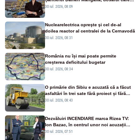
scufundă apărarea României
30 iul. 2026, 08:09
Nuclearelectrica opreşte şi cel de-al
doilea reactor al centralei de la Cernavodă
30 iul. 2026, 08:31
România nu își mai poate permite
creșterea deficitului bugetar
30 iul. 2026, 08:34
O primărie din Sibiu e acuzată că a făcut
asfaltări în trei sate fără proiect și fără
licitația lucrărilor
30 iul. 2026, 08:43
Dezvăluiri INCENDIARE marca Rizea TV:
Ion Bazac, în centrul unor noi acuzații
publice
30 iul. 2026, 07:51