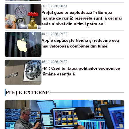
20 iul. 2026, 08:51
Prețul gazelor explodează în Europa
înainte de iarnă: rezervele sunt la cel mai
scăzut nivel din ultimii patru ani
18 iul. 2026, 09:30
Apple depășește Nvidia și redevine cea
mai valoroasă companie din lume
16 iul. 2026, 09:30
FMI: Credibilitatea politicilor economice
rămâne esențială
PIEȚE EXTERNE