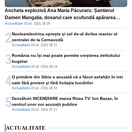
Ancheta explozivă Ana Maria Păcuraru: Șantierul
Damen Mangalia, dosarul care scufundă apărarea
Actualitate
·
30 iul. 2026, 08:09
României
2
Nuclearelectrica opreşte şi cel de-al doilea reactor al
centralei de la Cernavodă
Actualitate
-
30 iul. 2026, 08:31
3
România nu își mai poate permite creșterea deficitului
bugetar
Actualitate
-
30 iul. 2026, 08:34
4
O primărie din Sibiu e acuzată că a făcut asfaltări în trei
sate fără proiect și fără licitația lucrărilor
Actualitate
-
30 iul. 2026, 08:43
5
Dezvăluiri INCENDIARE marca Rizea TV: Ion Bazac, în
centrul unor noi acuzații publice
Actualitate
-
30 iul. 2026, 07:51
ACTUALITATE