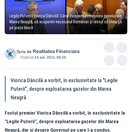
Legile Puterii | Viorica Dăncilă: Când începem extragerea gazelor din
Marea Neagră, să acoperim necesarul României și restul să meargă
pe piața liberă
Realitatea Financiara
Scris de
Publicat:
14 apr. 2022, 08:28
Viorica Dăncilă a vorbit, în exclusivitate la "Legile
Puterii", despre exploatarea gazelor din Marea
Neagră
Fostul premier Viorica Dăncilă a vorbit, în exclusivitate la
"Legile Puterii", despre exploatarea gazelor din Marea
Neagră, dar și despre
Guvernul pe care l-a condus
.