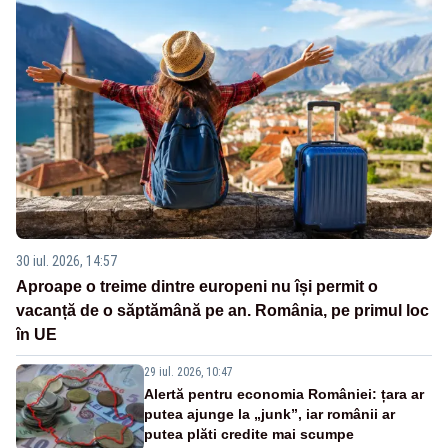
30 iul. 2026, 14:57
Aproape o treime dintre europeni nu își permit o
vacanță de o săptămână pe an. România, pe primul loc
în UE
29 iul. 2026, 10:47
Alertă pentru economia României: țara ar
putea ajunge la „junk”, iar românii ar
putea plăti credite mai scumpe