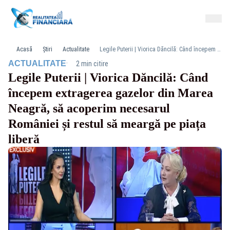
Acasă
Știri
Actualitate
Legile Puterii | Viorica Dăncilă: Când începem extragerea gazelor din Marea Neagră, să acoperim necesarul României și restul să meargă pe piața liberă
·
ACTUALITATE
2 min citire
Legile Puterii | Viorica Dăncilă: Când
începem extragerea gazelor din Marea
Neagră, să acoperim necesarul
României și restul să meargă pe piața
liberă