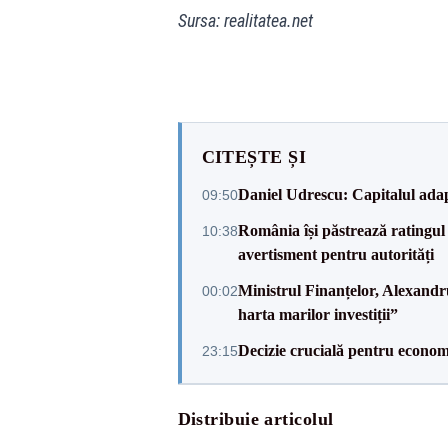
Sursa:
realitatea.net
CITEȘTE ȘI
Daniel Udrescu: Capitalul ada
09:50
România își păstrează ratingul 
10:38
avertisment pentru autorități
Ministrul Finanțelor, Alexand
00:02
harta marilor investiții”
Decizie crucială pentru econom
23:15
Distribuie articolul