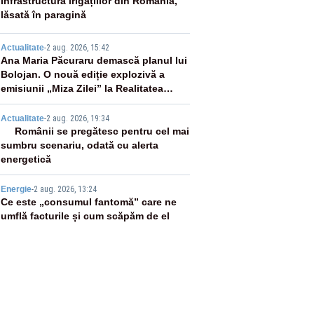
2
Infrastructura irigațiilor din România,
lăsată în paragină
3
Actualitate
-
2 aug. 2026, 15:42
Ana Maria Păcuraru demască planul lui
Bolojan. O nouă ediție explozivă a
emisiunii „Miza Zilei” la Realitatea
PLUS
4
Actualitate
-
2 aug. 2026, 19:34
Românii se pregătesc pentru cel mai
sumbru scenariu, odată cu alerta
energetică
5
Energie
-
2 aug. 2026, 13:24
Ce este „consumul fantomă” care ne
umflă facturile și cum scăpăm de el