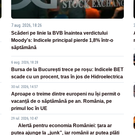
7 aug. 2026, 18:26
Scăderi pe linie la BVB înaintea verdictului
Moody's: Indicele principal pierde 1,8% într-o
săptămână
6 aug. 2026, 18:28
Bursa de la București trece pe roșu: Indicele BET
scade cu un procent, tras în jos de Hidroelectrica
30 iul. 2026, 14:57
Aproape o treime dintre europeni nu își permit o
vacanță de o săptămână pe an. România, pe
primul loc în UE
29 iul. 2026, 10:47
Alertă pentru economia României: țara ar
putea ajunge la „junk”, iar românii ar putea plăti