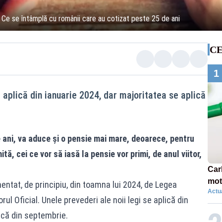
 Ce se întâmplă cu românii care au cotizat peste 25 de ani
CE
1
e aplică din ianuarie 2024, dar majoritatea se aplică
 ani, va aduce și o pensie mai mare, deoarece, pentru
ă, cei ce vor să iasă la pensie vor primi, de anul viitor,
Car
moto
mentat, de principiu, din toamna lui 2024, de Legea
Actua
ul Oficial. Unele prevederi ale noii legi se aplică din
ică din septembrie.