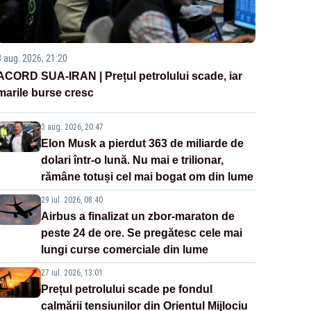
3 aug. 2026, 21:20
ACORD SUA-IRAN | Prețul petrolului scade, iar
marile burse cresc
3 aug. 2026, 20:47
Elon Musk a pierdut 363 de miliarde de
dolari într-o lună. Nu mai e trilionar,
rămâne totuși cel mai bogat om din lume
29 iul. 2026, 08:40
Airbus a finalizat un zbor-maraton de
peste 24 de ore. Se pregătesc cele mai
lungi curse comerciale din lume
27 iul. 2026, 13:01
Prețul petrolului scade pe fondul
calmării tensiunilor din Orientul Mijlociu