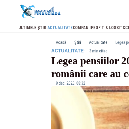
ULTIMELE ȘTIRI
ACTUALITATE
COMPANII
PROFIT & LOSS
IT&C
Acasă
Știri
Actualitate
Legea pe
·
ACTUALITATE
3 min citire
Legea pensiilor 2
românii care au c
8 dec. 2023, 08:32