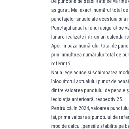
De punctele de stabilitate se va ține 
asigurat. Mai exact, numărul total de
punctajelor anuale ale acestuia și a 
Punctajul anual al unui asigurat se v
lunare realizate într-un an calendaris
Apoi, în baza numărului total de punc
prin înmulțirea numărului total de pu
referință.
Noua lege aduce și schimbarea modului
înlocuitorul actualului punct de pens
dintre valoarea punctului de pensie și
legislația anterioară, respectiv 25.
Pentru că, în 2024, valoarea punctulu
lei, prima valoare a punctului de refer
mod de calcul, pensiile stabilite pe b