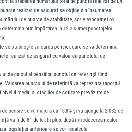
cont la stabilirea numărului total de puncte realizat de un
 puncte realizat de asigurat se obține din însumarea
numărului de puncte de stabilitate, scrie avocatnet.ro
a determina prin împărțirea la 12 a sumei punctajelor
tic.
te se stabilește valoarea pensiei, care se va determina
ncte realizat de asigurat cu valoarea punctului de
 de calcul al pensiilor, punctul de referință fiind
ie. Valoarea punctului de referință va reprezinta raportul
 nivelul mediu al stagiilor de cotizare prevăzute de
i de pensie se va majora cu 13,8% și va ajunge la 2.032 de
ință va fi de 81 de lei. În plus, după introducerea noului
aza legislației anterioare se vor recalcula.