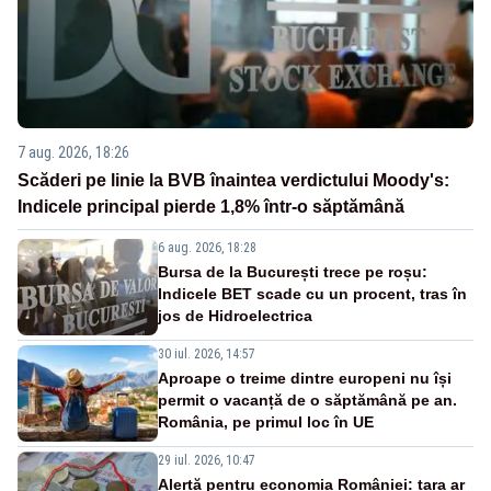
7 aug. 2026, 18:26
Scăderi pe linie la BVB înaintea verdictului Moody's:
Indicele principal pierde 1,8% într-o săptămână
6 aug. 2026, 18:28
Bursa de la București trece pe roșu:
Indicele BET scade cu un procent, tras în
jos de Hidroelectrica
30 iul. 2026, 14:57
Aproape o treime dintre europeni nu își
permit o vacanță de o săptămână pe an.
România, pe primul loc în UE
29 iul. 2026, 10:47
Alertă pentru economia României: țara ar