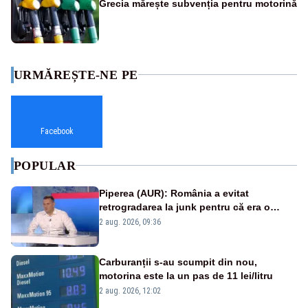
Grecia mărește subvenția pentru motorină
URMĂREȘTE-NE PE
Facebook
POPULAR
Piperea (AUR): România a evitat
retrogradarea la junk pentru că era o
catastrofă pentru bănci și fondurile de
2 aug. 2026, 09:36
pensii
Carburanții s-au scumpit din nou,
motorina este la un pas de 11 lei/litru
2 aug. 2026, 12:02