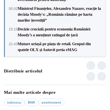
Ministrul Finanțelor, Alexandru Nazare, reacție la
00:02
decizia Moody's: „România rămâne pe harta
marilor investiții”
Decizie crucială pentru economia României:
23:15
Moody’s a menținut ratingul de țară
Mutare uriașă pe piața de retail. Grupul din
21:43
spatele OLX și Autovit preia eMAG
Distribuie articolul
Mai multe articole despre
isărescu
BNR
avertisment