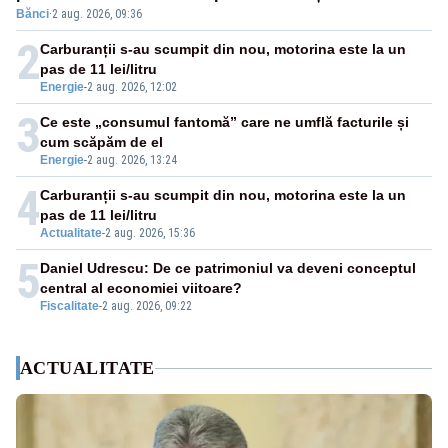
Bănci
·
2 aug. 2026, 09:36
pensii
2
Carburanții s-au scumpit din nou, motorina este la un
pas de 11 lei/litru
Energie
-
2 aug. 2026, 12:02
3
Ce este „consumul fantomă” care ne umflă facturile și
cum scăpăm de el
Energie
-
2 aug. 2026, 13:24
4
Carburanții s-au scumpit din nou, motorina este la un
pas de 11 lei/litru
Actualitate
-
2 aug. 2026, 15:36
5
Daniel Udrescu: De ce patrimoniul va deveni conceptul
central al economiei viitoare?
Fiscalitate
-
2 aug. 2026, 09:22
ACTUALITATE