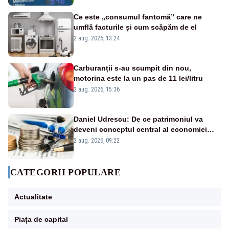
Ce este „consumul fantomă” care ne
umflă facturile și cum scăpăm de el
2 aug. 2026, 13:24
Carburanții s-au scumpit din nou,
motorina este la un pas de 11 lei/litru
2 aug. 2026, 15:36
Daniel Udrescu: De ce patrimoniul va
deveni conceptul central al economiei
viitoare?
2 aug. 2026, 09:22
CATEGORII POPULARE
Actualitate
Piața de capital