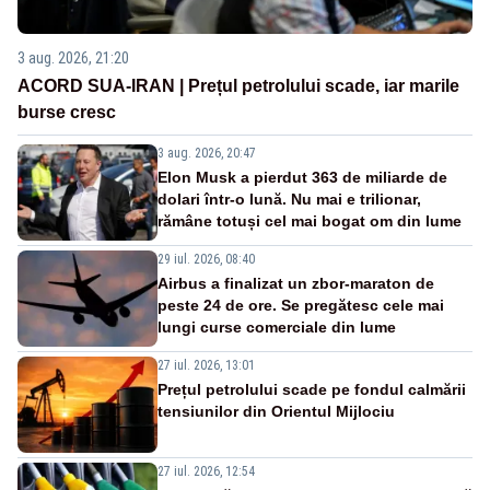
3 aug. 2026, 21:20
ACORD SUA-IRAN | Prețul petrolului scade, iar marile
burse cresc
3 aug. 2026, 20:47
Elon Musk a pierdut 363 de miliarde de
dolari într-o lună. Nu mai e trilionar,
rămâne totuși cel mai bogat om din lume
29 iul. 2026, 08:40
Airbus a finalizat un zbor-maraton de
peste 24 de ore. Se pregătesc cele mai
lungi curse comerciale din lume
27 iul. 2026, 13:01
Prețul petrolului scade pe fondul calmării
tensiunilor din Orientul Mijlociu
27 iul. 2026, 12:54