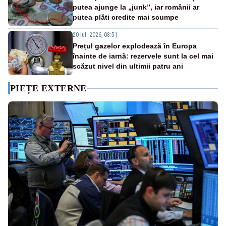
putea ajunge la „junk”, iar românii ar
putea plăti credite mai scumpe
20 iul. 2026, 08:51
Prețul gazelor explodează în Europa
înainte de iarnă: rezervele sunt la cel mai
scăzut nivel din ultimii patru ani
PIEȚE EXTERNE