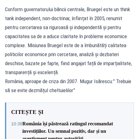
Conform guvernatorului băncii centrale, Bruegel este un think
tank independent, non-doctrinar, înființat în 2005, renumit
pentru cercetarea sa riguroasă și independentă și pentru
capacitatea sa de a aduce claritate în probleme economice
complexe. Misiunea Bruegel este de a îmbunătăți calitatea
politicilor economice prin cercetare, analiză și dezbateri
deschise, bazate pe fapte, fiind angajat față de imparțialitate,
transparență și excelență.
România, aproape de criza din 2007. Mugur Isărescu:” Trebuie
să se evite dezmățul cheltuielilor”
CITEȘTE ȘI
România își păstrează ratingul recomandat
10:38
investițiilor. Un semnal pozitiv, dar și un
avertisment pentru autorități