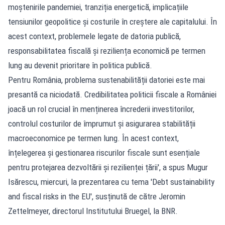
moștenirile pandemiei, tranziția energetică, implicațiile
tensiunilor geopolitice și costurile în creștere ale capitalului. În
acest context, problemele legate de datoria publică,
responsabilitatea fiscală și reziliența economică pe termen
lung au devenit prioritare în politica publică.
Pentru România, problema sustenabilității datoriei este mai
presantă ca niciodată. Credibilitatea politicii fiscale a României
joacă un rol crucial în menținerea încrederii investitorilor,
controlul costurilor de împrumut și asigurarea stabilității
macroeconomice pe termen lung. În acest context,
înțelegerea și gestionarea riscurilor fiscale sunt esențiale
pentru protejarea dezvoltării și rezilienței țării', a spus Mugur
Isărescu, miercuri, la prezentarea cu tema 'Debt sustainability
and fiscal risks in the EU', susținută de către Jeromin
Zettelmeyer, directorul Institutului Bruegel, la BNR.