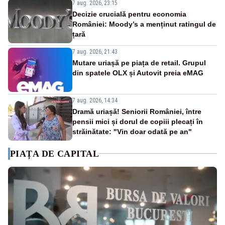
7 aug. 2026, 23:15
Decizie crucială pentru economia
României: Moody’s a menținut ratingul de
țară
7 aug. 2026, 21:43
Mutare uriașă pe piața de retail. Grupul
din spatele OLX și Autovit preia eMAG
7 aug. 2026, 14:34
Dramă uriașă! Seniorii României, între
pensii mici și dorul de copiii plecați în
străinătate: "Vin doar odată pe an"
PIAȚA DE CAPITAL