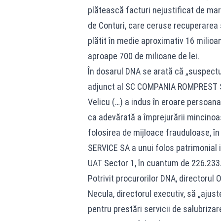
plătească facturi nejustificat de mari
de Conturi, care ceruse recuperarea su
plătit în medie aproximativ 16 milioan
aproape 700 de milioane de lei.
În dosarul DNA se arată că „suspectu
adjunct al SC COMPANIA ROMPREST SE
Velicu (…) a indus în eroare persoan
ca adevărată a împrejurării mincinoas
folosirea de mijloace frauduloase, 
SERVICE SA a unui folos patrimonial 
UAT Sector 1, în cuantum de 226.233.
Potrivit procurorilor DNA, directorul 
Necula, directorul executiv, să „ajus
pentru prestări servicii de salubrizar