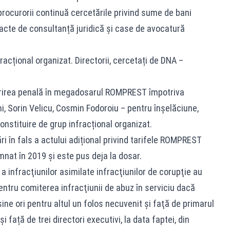
 procurorii continuă cercetările privind sume de bani
cte de consultanță juridică și case de avocatură
ional organizat. Directorii, cercetați de DNA –
ărirea penală în megadosarul ROMPREST împotriva
, Sorin Velicu, Cosmin Fodoroiu – pentru înșelăciune,
constituire de grup infracțional organizat.
ri în fals a actului adițional privind tarifele ROMPREST
emnat în 2019 și este pus deja la dosar.
a infracţiunilor asimilate infracţiunilor de corupţie au
ntru comiterea infracţiunii de abuz în serviciu dacă
ine ori pentru altul un folos necuvenit și faţă de primarul
 față de trei directori executivi, la data faptei, din