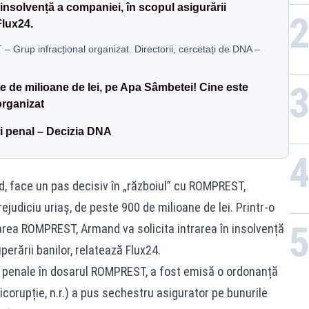
 insolvență a companiei, în scopul asigurării
Flux24.
 infracțional organizat. Directorii, cercetați de DNA –
e de milioane de lei, pe Apa Sâmbetei! Cine este
organizat
i penal – Decizia DNA
d, face un pas decisiv în „războiul” cu ROMPREST,
judiciu uriaș, de peste 900 de milioane de lei. Printr-o
zarea ROMPREST, Armand va solicita intrarea în insolvență
perării banilor, relatează Flux24.
ii penale în dosarul ROMPREST, a fost emisă o ordonanță
icorupție, n.r.) a pus sechestru asigurator pe bunurile