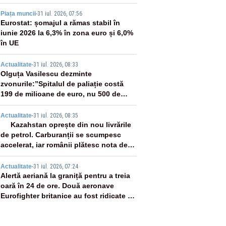
2
Piața muncii
-
31 iul. 2026, 07:56
Eurostat: șomajul a rămas stabil în
iunie 2026 la 6,3% în zona euro și 6,0%
în UE
3
Actualitate
-
31 iul. 2026, 08:33
Olguța Vasilescu dezminte
zvonurile:”Spitalul de paliație costă
199 de milioane de euro, nu 500 de
milioane”
4
Actualitate
-
31 iul. 2026, 08:35
Kazahstan oprește din nou livrările
de petrol. Carburanții se scumpesc
accelerat, iar românii plătesc nota de
plată
5
Actualitate
-
31 iul. 2026, 07:24
Alertă aeriană la graniță pentru a treia
oară în 24 de ore. Două aeronave
Eurofighter britanice au fost ridicate de
la sol