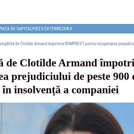
PIAȚA DE CAPITAL
PIEȚE EXTERNE
CURS
ă de Clotilde Armand împo
a prejudiciului de peste 900 d
a în insolvență a companiei