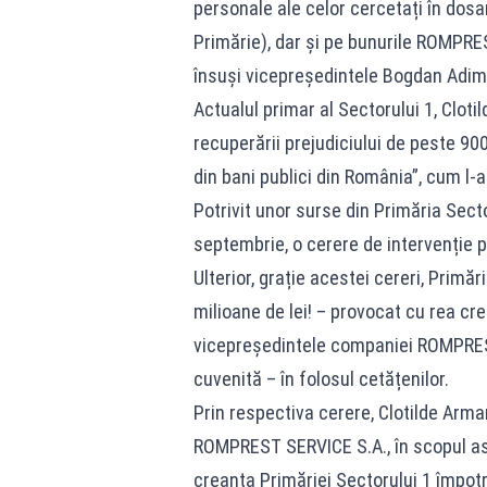
personale ale celor cercetați în dosar
Primărie), dar și pe bunurile ROMPRE
însuși vicepreședintele Bogdan Adimi
Actualul primar al Sectorului 1, Clot
recuperării prejudiciului de peste 90
din bani publici din România”, cum l-a
Potrivit unor surse din Primăria Sec
septembrie, o cerere de intervenție
Ulterior, grație acestei cereri, Primă
milioane de lei! – provocat cu rea c
vicepreședintele companiei ROMPREST 
cuvenită – în folosul cetățenilor.
Prin respectiva cerere, Clotilde Arma
ROMPREST SERVICE S.A., în scopul asi
creanța Primăriei Sectorului 1 împo