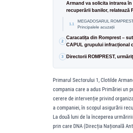
Armand va solicita intrarea în
recuperării banilor, relatează 
MEGADOSARUL ROMPREST – Grup
1.1
Principalele acuzații
Caracatița din Romprest – sut
2
CAPUL grupului infracțional 
Directorii ROMPREST, urmăriț
3
Primarul Sectorului 1, Clotilde Arman
compania care a adus Primăriei un pre
cerere de intervenție privind organi
a companiei, în scopul asigurării recu
La două luni de la începerea urmărir
prin care DNA (Direcția Națională Ant