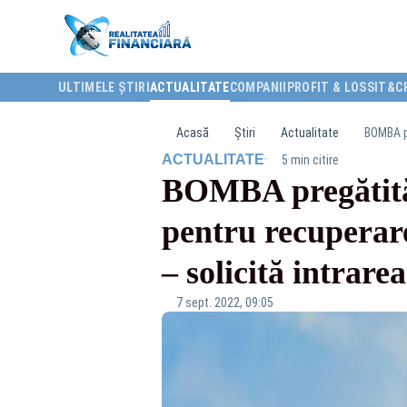
ULTIMELE ȘTIRI
ACTUALITATE
COMPANII
PROFIT & LOSS
IT&C
Acasă
Știri
Actualitate
·
ACTUALITATE
5 min citire
BOMBA pregătit
pentru recuperare
– solicită intrare
7 sept. 2022, 09:05