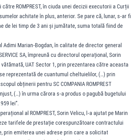
 către ROMPREST, în ciuda unei decizii executorii a Curții
melor achitate în plus, anterior. Se pare că, lunar, s-ar fi
e de lei timp de 3 ani și jumătate, suma totală fiind de
l Adimi Marian-Bogdan, în calitate de director general
RVICE SA, împreună cu directorul operațional, Sorin
a vătămată, UAT Sector 1, prin prezentarea către aceasta
e reprezentată de cuantumul cheltuielilor, (…) prin
în scopul obținerii pentru SC COMPANIA ROMPREST
injust, (…) în urma cărora s-a produs o pagubă bugetului
959 lei”.
Operațional al ROMPREST, Sorin Velicu, l-a ajutat pe Marin
teze tarifele de prestație corespunzătoare contractului
e, prin emiterea unei adrese prin care a solicitat