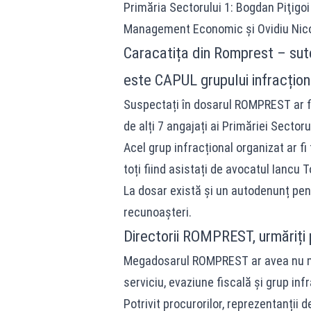
Primăria Sectorului 1: Bogdan Piţigoi 
Management Economic şi Ovidiu Nicol
Caracatița din Romprest – sute
este CAPUL grupului infracțion
Suspectați în dosarul ROMPREST ar fi
de alți 7 angajați ai Primăriei Sectorul
Acel grup infracțional organizat ar f
toți fiind asistați de avocatul Iancu T
La dosar există și un autodenunț pen
recunoașteri.
Directorii ROMPREST, urmăriți
Megadosarul ROMPREST ar avea nu mai
serviciu, evaziune fiscală și grup inf
Potrivit procurorilor, reprezentanții d