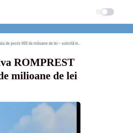
Schimba tema
BOMBA pregătită de Clotilde Armand împotriva ROMPREST pentru recuperarea prejudiciului de peste 900 de milioane de lei – solicită intrarea în insolvență a companiei
triva ROMPREST
e milioane de lei