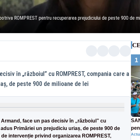
triva ROMPREST pentru recuperarea prejudiciului de peste 900 de milioa
CE
1
decisiv în „războiul” cu ROMPREST, compania care a
iaș, de peste 900 de milioane de lei
SAN
e Armand, face un pas decisiv în „războiul” cu
pent
us Primăriei un prejudiciu uriaș, de peste 900 de
Actua
proi
ere de intervenție privind organizarea ROMPREST,