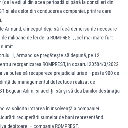
 (de la edilul din acea perioadă și până la consilieri din
ST și ale celor din conducerea companiei, printre care
.
ilde Armand, a început deja să facă demersurile necesare
0 de milioane de lei de la ROMPREST, „cel mai mare furt
 numit.
torului 1, Armand se pregătește să depună, pe 12
 pentru reorganizarea ROMPREST, în dosarul 20584/3/2022.
ria va putea să recupereze prejudiciul uriaș – peste 900 de
redință de managementul defectuos realizat de
Bogdan Adimi și acoliții săi și să dea banilor destinația
nd va solicita intrarea în insolvență a companiei
gurării recuperării sumelor de bani reprezentând
triva debitoarei – compania ROMPREST.