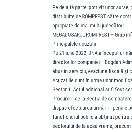
Pe de altă parte, potrivit unor surse,
distribuite de ROMPREST către contra
apropiate de mai mulți judecători.
MEGADOSARUL ROMPREST – Grup infracț
Principalele acuzații
Pe 21 iulie 2022, DNA a început urm
directorilor companiei – Bogdan Adimi
abuz în serviciu, evaziune fiscală și 
Acuzațiile sunt în urma unor modifică
Sector 1. Actul adițional ar fi fost s
Procurorii de la Secţia de combatere 
dispus efectuarea urmăririi penale pe
funcţionarul public a obţinut pentru s
sectorului de la acea vreme, precum și