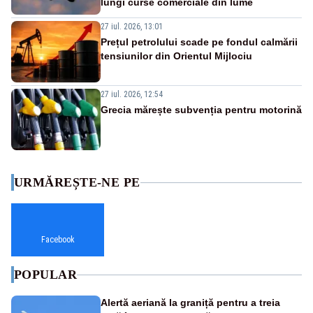
lungi curse comerciale din lume
27 iul. 2026, 13:01
Prețul petrolului scade pe fondul calmării
tensiunilor din Orientul Mijlociu
27 iul. 2026, 12:54
Grecia mărește subvenția pentru motorină
URMĂREȘTE-NE PE
Facebook
POPULAR
Alertă aeriană la graniță pentru a treia