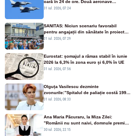
oară în 24 de ore. Două aeronave
Eurofighter britanice au fost ridicate de la
31 iul. 2026, 07:24
sol
SANITAS: Niciun scenariu favorabil
pentru angajații din sănătate în proiectul
Legii salarizării
31 iul. 2026, 07:29
Eurostat: șomajul a rămas stabil în iunie
2026 la 6,3% în zona euro și 6,0% în UE
31 iul. 2026, 07:56
Olguța Vasilescu dezminte
zvonurile:”Spitalul de paliație costă 199
de milioane de euro, nu 500 de milioane”
31 iul. 2026, 08:33
Ana Maria Păcuraru, la Miza Zilei:
”Românii nu sunt naivi, domnule premier
Bolojan”
30 iul. 2026, 22:15