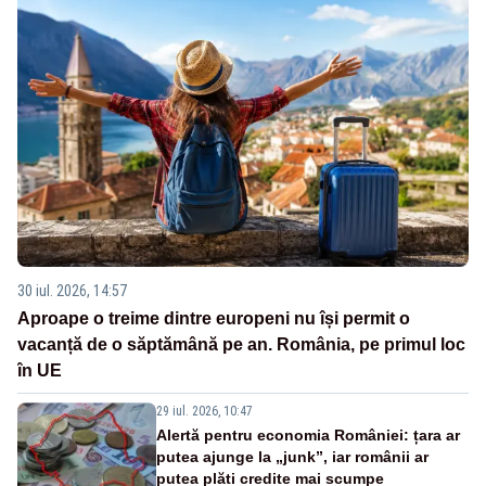
30 iul. 2026, 14:57
Aproape o treime dintre europeni nu își permit o
vacanță de o săptămână pe an. România, pe primul loc
în UE
29 iul. 2026, 10:47
Alertă pentru economia României: țara ar
putea ajunge la „junk”, iar românii ar
putea plăti credite mai scumpe