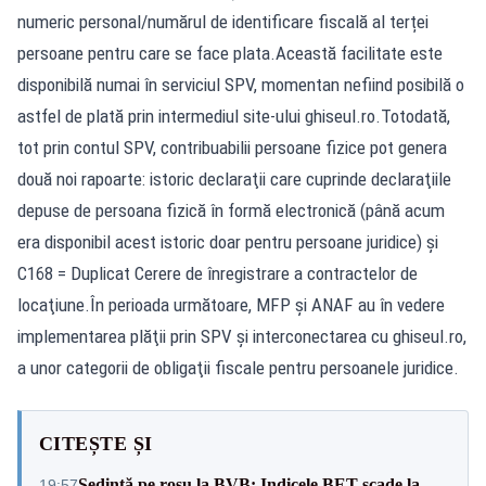
numeric personal/numărul de identificare fiscală al terței
persoane pentru care se face plata.Această facilitate este
disponibilă numai în serviciul SPV, momentan nefiind posibilă o
astfel de plată prin intermediul site-ului ghiseul.ro.Totodată,
tot prin contul SPV, contribuabilii persoane fizice pot genera
două noi rapoarte: istoric declaraţii care cuprinde declaraţiile
depuse de persoana fizică în formă electronică (până acum
era disponibil acest istoric doar pentru persoane juridice) şi
C168 = Duplicat Cerere de înregistrare a contractelor de
locaţiune.În perioada următoare, MFP şi ANAF au în vedere
implementarea plăţii prin SPV şi interconectarea cu ghiseul.ro,
a unor categorii de obligaţii fiscale pentru persoanele juridice.
CITEȘTE ȘI
Ședință pe roșu la BVB: Indicele BET scade la
19:57