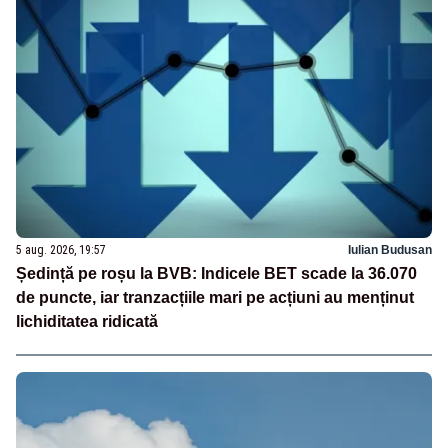
5 aug. 2026, 19:57
Iulian Budusan
Ședință pe roșu la BVB: Indicele BET scade la 36.070
de puncte, iar tranzacțiile mari pe acțiuni au menținut
lichiditatea ridicată