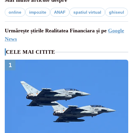
Mai multe articole despre
online
impozite
ANAF
spatiul virtual
ghiseul
Urmărește știrile Realitatea Financiara și pe
Google
News
CELE MAI CITITE
1