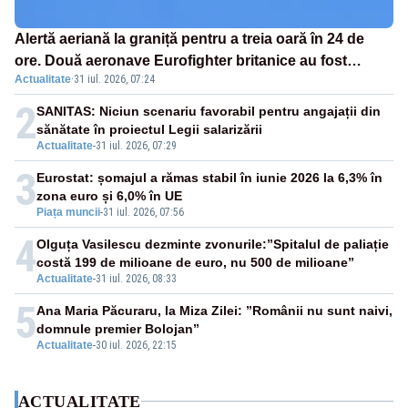
Alertă aeriană la graniță pentru a treia oară în 24 de
ore. Două aeronave Eurofighter britanice au fost
Actualitate
·
31 iul. 2026, 07:24
ridicate de la sol
2
SANITAS: Niciun scenariu favorabil pentru angajații din
sănătate în proiectul Legii salarizării
Actualitate
-
31 iul. 2026, 07:29
3
Eurostat: șomajul a rămas stabil în iunie 2026 la 6,3% în
zona euro și 6,0% în UE
Piața muncii
-
31 iul. 2026, 07:56
4
Olguța Vasilescu dezminte zvonurile:”Spitalul de paliație
costă 199 de milioane de euro, nu 500 de milioane”
Actualitate
-
31 iul. 2026, 08:33
5
Ana Maria Păcuraru, la Miza Zilei: ”Românii nu sunt naivi,
domnule premier Bolojan”
Actualitate
-
30 iul. 2026, 22:15
ACTUALITATE