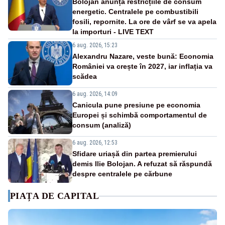
Bolojan anunță restricțiile de consum
energetic. Centralele pe combustibili
fosili, repornite. La ore de vârf se va apela
la importuri - LIVE TEXT
6 aug. 2026, 15:23
Alexandru Nazare, veste bună: Economia
României va crește în 2027, iar inflația va
scădea
6 aug. 2026, 14:09
Canicula pune presiune pe economia
Europei și schimbă comportamentul de
consum (analiză)
6 aug. 2026, 12:53
Sfidare uriașă din partea premierului
demis Ilie Bolojan. A refuzat să răspundă
despre centralele pe cărbune
PIAȚA DE CAPITAL