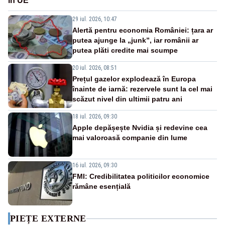
în UE
29 iul. 2026, 10:47
Alertă pentru economia României: țara ar
putea ajunge la „junk”, iar românii ar
putea plăti credite mai scumpe
20 iul. 2026, 08:51
Prețul gazelor explodează în Europa
înainte de iarnă: rezervele sunt la cel mai
scăzut nivel din ultimii patru ani
18 iul. 2026, 09:30
Apple depășește Nvidia și redevine cea
mai valoroasă companie din lume
16 iul. 2026, 09:30
FMI: Credibilitatea politicilor economice
rămâne esențială
PIEȚE EXTERNE