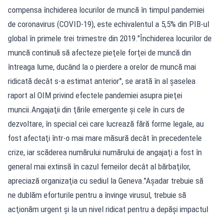
compensa închiderea locurilor de muncă în timpul pandemiei
de coronavirus (COVID-19), este echivalentul a 5,5% din PIB-ul
global în primele trei trimestre din 2019."Închiderea locurilor de
muncă continuă să afecteze pieţele forţei de muncă din
întreaga lume, ducând la o pierdere a orelor de muncă mai
ridicată decât s-a estimat anterior", se arată în al şaselea
raport al OIM privind efectele pandemiei asupra pieţei
muncii.Angajaţii din ţările emergente şi cele în curs de
dezvoltare, în special cei care lucrează fără forme legale, au
fost afectaţi într-o mai mare măsură decât în precedentele
crize, iar scăderea numărului numărului de angajaţi a fost în
general mai extinsă în cazul femeilor decât al bărbaţilor,
apreciază organizaţia cu sediul la Geneva."Aşadar trebuie să
ne dublăm eforturile pentru a învinge virusul, trebuie să
acţionăm urgent şi la un nivel ridicat pentru a depăşi impactul