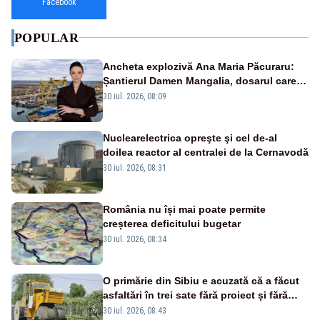
Facebook
POPULAR
Ancheta explozivă Ana Maria Păcuraru:
Șantierul Damen Mangalia, dosarul care
scufundă apărarea României
30 iul. 2026, 08:09
Nuclearelectrica opreşte şi cel de-al
doilea reactor al centralei de la Cernavodă
30 iul. 2026, 08:31
România nu își mai poate permite
creșterea deficitului bugetar
30 iul. 2026, 08:34
O primărie din Sibiu e acuzată că a făcut
asfaltări în trei sate fără proiect și fără
licitația lucrărilor
30 iul. 2026, 08:43