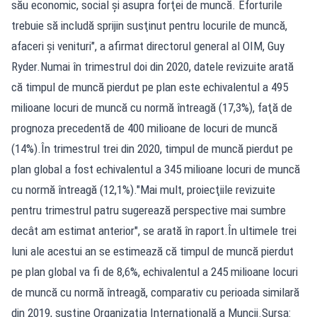
său economic, social şi asupra forţei de muncă. Eforturile
trebuie să includă sprijin susţinut pentru locurile de muncă,
afaceri şi venituri", a afirmat directorul general al OIM, Guy
Ryder.Numai în trimestrul doi din 2020, datele revizuite arată
că timpul de muncă pierdut pe plan este echivalentul a 495
milioane locuri de muncă cu normă întreagă (17,3%), faţă de
prognoza precedentă de 400 milioane de locuri de muncă
(14%).În trimestrul trei din 2020, timpul de muncă pierdut pe
plan global a fost echivalentul a 345 milioane locuri de muncă
cu normă întreagă (12,1%)."Mai mult, proiecţiile revizuite
pentru trimestrul patru sugerează perspective mai sumbre
decât am estimat anterior", se arată în raport.În ultimele trei
luni ale acestui an se estimează că timpul de muncă pierdut
pe plan global va fi de 8,6%, echivalentul a 245 milioane locuri
de muncă cu normă întreagă, comparativ cu perioada similară
din 2019, susţine Organizaţia Internaţională a Muncii.Sursa: