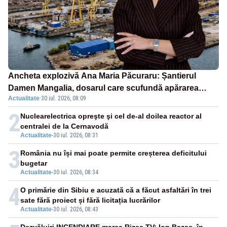
Ancheta explozivă Ana Maria Păcuraru: Șantierul
Damen Mangalia, dosarul care scufundă apărarea
Actualitate
·
30 iul. 2026, 08:09
României
2
Nuclearelectrica opreşte şi cel de-al doilea reactor al
centralei de la Cernavodă
Actualitate
-
30 iul. 2026, 08:31
3
România nu își mai poate permite creșterea deficitului
bugetar
Actualitate
-
30 iul. 2026, 08:34
4
O primărie din Sibiu e acuzată că a făcut asfaltări în trei
sate fără proiect și fără licitația lucrărilor
Actualitate
-
30 iul. 2026, 08:43