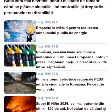
Banii intră mai devreme pentru milioane de români:
când se plătesc alocațiile, indemnizațiile și drepturile
persoanelor cu dizabilități
5 aug. 2026, 14:33
Brașovul ia măsuri pentru reducerea
consumului public de energie
5 aug. 2026, 14:29
România, cea mai mare scumpire a
motorinei din Uniunea Europeană, potrivit
presei maghiare: prețul a crescut cu 7,5%
într-o săptămână
5 aug. 2026, 14:22
Primele trenuri electrice regionale PESA
intră în circulație în România. Pe ce rute
vor circula
5 aug. 2026, 13:38
Super El Niño 2026: cel mai puternic din
ultimii 150 de ani. Noi valuri de căldură și