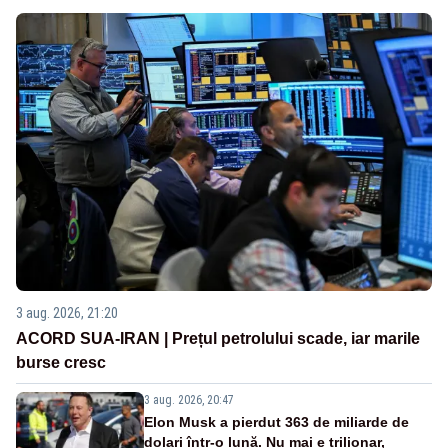
3 aug. 2026, 21:20
ACORD SUA-IRAN | Prețul petrolului scade, iar marile
burse cresc
3 aug. 2026, 20:47
Elon Musk a pierdut 363 de miliarde de
dolari într-o lună. Nu mai e trilionar,