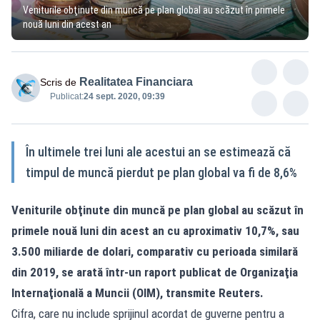
Veniturile obţinute din muncă pe plan global au scăzut în primele
nouă luni din acest an
Realitatea Financiara
Scris de
Publicat:
24 sept. 2020, 09:39
În ultimele trei luni ale acestui an se estimează că
timpul de muncă pierdut pe plan global va fi de 8,6%
Veniturile obţinute din muncă pe plan global au scăzut în
primele nouă luni din acest an cu aproximativ 10,7%, sau
3.500 miliarde de dolari, comparativ cu perioada similară
din 2019, se arată într-un raport publicat de Organizaţia
Internaţională a Muncii (OIM), transmite Reuters.
Cifra, care nu include sprijinul acordat de guverne pentru a