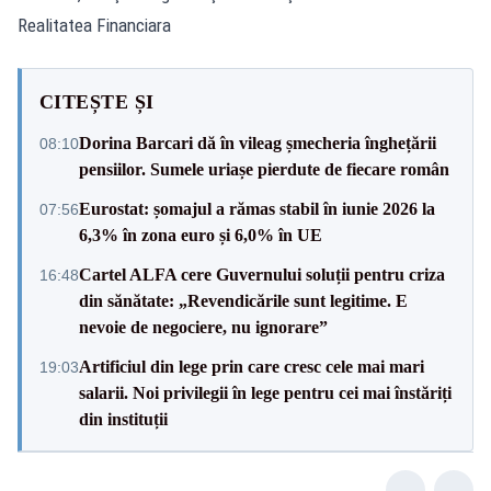
Realitatea Financiara
CITEȘTE ȘI
Dorina Barcari dă în vileag șmecheria înghețării
08:10
pensiilor. Sumele uriașe pierdute de fiecare român
Eurostat: șomajul a rămas stabil în iunie 2026 la
07:56
6,3% în zona euro și 6,0% în UE
Cartel ALFA cere Guvernului soluții pentru criza
16:48
din sănătate: „Revendicările sunt legitime. E
nevoie de negociere, nu ignorare”
Artificiul din lege prin care cresc cele mai mari
19:03
salarii. Noi privilegii în lege pentru cei mai înstăriți
din instituții