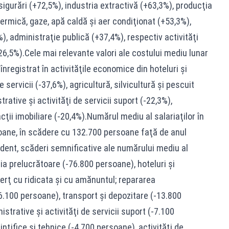
sigurări (+72,5%), industria extractivă (+63,3%), producţia
termică, gaze, apă caldă şi aer condiţionat (+53,3%),
), administraţie publică (+37,4%), respectiv activităţi
+26,5%).Cele mai relevante valori ale costului mediu lunar
registrat în activităţile economice din hoteluri şi
e servicii (-37,6%), agricultură, silvicultură şi pescuit
trative şi activităţi de servicii suport (-22,3%),
cţii imobiliare (-20,4%).Numărul mediu al salariaţilor în
oane, în scădere cu 132.700 persoane faţă de anul
ent, scăderi semnificative ale numărului mediu al
tria prelucrătoare (-76.800 persoane), hoteluri şi
rţ cu ridicata şi cu amănuntul; repararea
6.100 persoane), transport şi depozitare (-13.800
istrative şi activităţi de servicii suport (-7.100
inţifice şi tehnice (-4.700 persoane), activităţi de