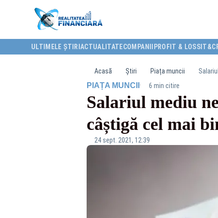
ULTIMELE ȘTIRI
ACTUALITATE
COMPANII
PROFIT & LOSS
IT&C
Acasă
Știri
Piața muncii
Salariu
·
PIAȚA MUNCII
6 min citire
Salariul mediu ne
câștigă cel mai bi
24 sept. 2021, 12:39