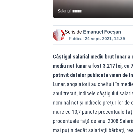
Salariul minim
Scris de
Emanuel Focșan
Publicat:
24 sept. 2021, 12:39
Câștigul salarial mediu brut lunar a c
mediu net lunar a fost 3.217 lei, cu 
potrivit datelor publicate vineri de I
Lunar, angajatorii au cheltuit în medi
anul trecut, indicele câştigului salari
nominal net şi indicele preţurilor de
mare cu 10,7 puncte procentuale faţă
procentuale faţă de anul 2008.Salaria
mai puţin decât salariaţii bărbaţi, re