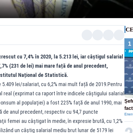
CE
1
rescut cu 7,4% în 2020, la 5.213 lei, iar câştigul salarial
7,7% (231 de lei) mai mare față de anul precedent,
nstitutul Național de Statistică.
e 5.409 lei/salariat, cu 6,2% mai mult față de 2019.Pentru
al real (exprimat ca raport între indicele câştigului salarial
Șef
 consum al populaţiei) a fost 225% faţă de anul 1990, mai
fac
 de anul precedent, respectiv cu 94,7 puncte
Ener
aler
ţii femei au câştigat în medie, în expresie brută, cu 1,2%
alizând un câştig salarial mediu brut lunar de 5179 lei