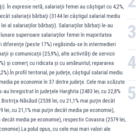
ţi). În expresie netă, salariaţii femei au câştigat cu 4,2%,
ecât salariaţii bărbaţi (3144 lei câştigul salarial mediu
ei al salariaţilor bărbaţi). Salariaţilor bărbaţi le-au
 lunare superioare salariaţilor femei în majoritatea
ri diferenţe (peste 17%) regăsindu-se în intermedieri
aţii şi comunicaţii (25,9%), alte activităţi de servicii
2%) şi comerţ cu ridicata şi cu amănuntul; repararea
%).În profil teritorial, pe judeţe, câştigul salarial mediu
b media pe economie în 37 dintre judeţe. Cele mai scăzute
s-au înregistrat în judeţele Harghita (2483 lei, cu 22,8%
Bistriţa-Năsăud (2538 lei, cu 21,1% mai puţin decât
 lei, cu 21,1% mai puţin decât media pe economie),
n decât media pe economie), respectiv Covasna (2579 lei,
onomie).La polul opus, cu cele mai mari valori ale