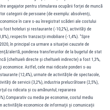
către angajator pentru stimularea ocupării forţei de muncă
tor categorii de persoane (de exemplu: absolvenţi,
economice în care s-au înregistrat scăderi ale costului
 fost hoteluri şi restaurante (-10,2%), activităţi de
1,8%), respectiv tranzacţii imobiliare (-1,4%). "Spre
2020, în principal ca urmare a situaţiei cauzate de
nţă/alertă, ponderea transferurilor de la bugetul de stat
ncă (cheltuieli directe şi cheltuieli indirecte) a fost 1,3%,
ăţi economice. Astfel, cele mai ridicate ponderi s-au
 restaurante (12,4%), urmate de activităţile de spectacole,
tivităţi de servicii (3,2%), industria prelucrătoare (2,5%),
erţul cu ridicata şi cu amănuntul; repararea
1,5%).Comparativ cu media pe economie, costul mediu
în activităţile economice de informaţii şi comunicaţii