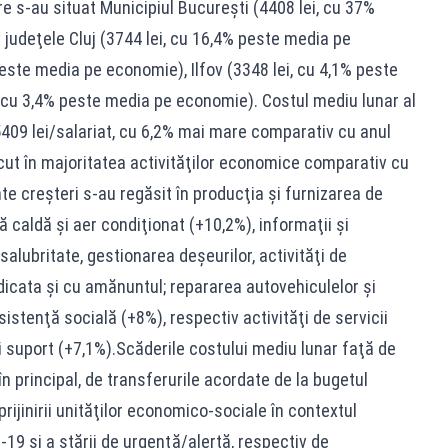
re s-au situat Municipiul Bucureşti (4408 lei, cu 37%
judeţele Cluj (3744 lei, cu 16,4% peste media pe
este media pe economie), Ilfov (3348 lei, cu 4,1% peste
, cu 3,4% peste media pe economie). Costul mediu lunar al
5409 lei/salariat, cu 6,2% mai mare comparativ cu anul
ut în majoritatea activităţilor economice comparativ cu
te creşteri s-au regăsit în producţia şi furnizarea de
ă caldă şi aer condiţionat (+10,2%), informaţii şi
salubritate, gestionarea deşeurilor, activităţi de
icata şi cu amănuntul; repararea autovehiculelor şi
istenţă socială (+8%), respectiv activităţi de servicii
ii suport (+7,1%).Scăderile costului mediu lunar faţă de
n principal, de transferurile acordate de la bugetul
prijinirii unităţilor economico-sociale în contextul
9 şi a stării de urgenţă/alertă, respectiv de