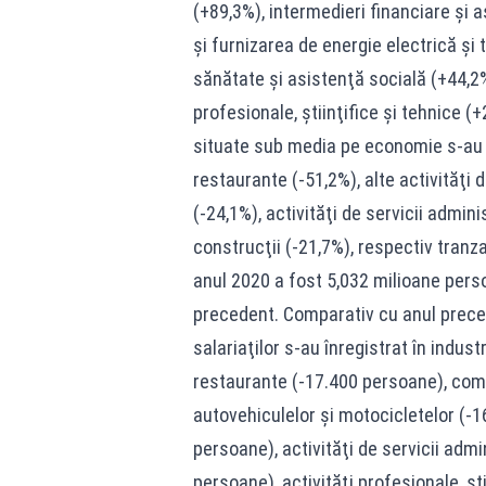
(+89,3%), intermedieri financiare şi a
şi furnizarea de energie electrică şi 
sănătate şi asistenţă socială (+44,2%
profesionale, ştiinţifice şi tehnice (
situate sub media pe economie s-au în
restaurante (-51,2%), alte activităţi d
(-24,1%), activităţi de servicii adminis
construcţii (-21,7%), respectiv tranza
anul 2020 a fost 5,032 milioane pers
precedent. Comparativ cu anul preced
salariaţilor s-au înregistrat în indus
restaurante (-17.400 persoane), come
autovehiculelor şi motocicletelor (-1
persoane), activităţi de servicii admin
persoane), activităţi profesionale, şti