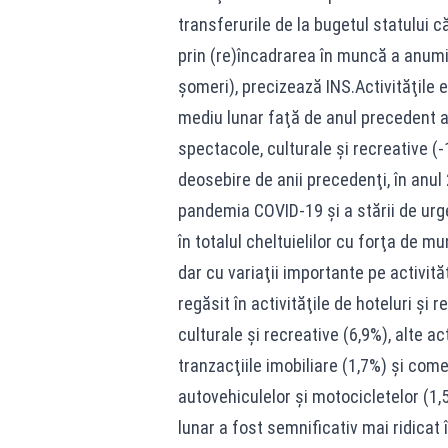
transferurile de la bugetul statului 
prin (re)încadrarea în muncă a anumi
şomeri), precizează INS.Activităţile 
mediu lunar faţă de anul precedent au
spectacole, culturale şi recreative (-
deosebire de anii precedenţi, în anul 
pandemia COVID-19 şi a stării de urge
în totalul cheltuielilor cu forţa de mu
dar cu variaţii importante pe activit
regăsit în activităţile de hoteluri şi
culturale şi recreative (6,9%), alte ac
tranzacţiile imobiliare (1,7%) şi com
autovehiculelor şi motocicletelor (
lunar a fost semnificativ mai ridicat 