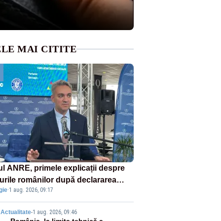
LE MAI CITITE
ul ANRE, primele explicații despre
turile românilor după declararea
gie
·
1 aug. 2026, 09:17
tei energetice
Actualitate
-
1 aug. 2026, 09:46