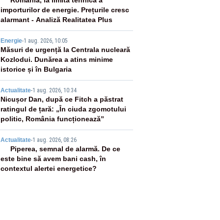
2
România, la limita tehnică a
importurilor de energie. Prețurile cresc
alarmant - Analiză Realitatea Plus
3
Energie
-
1 aug. 2026, 10:05
Măsuri de urgență la Centrala nucleară
Kozlodui. Dunărea a atins minime
istorice și în Bulgaria
4
Actualitate
-
1 aug. 2026, 10:34
Nicușor Dan, după ce Fitch a păstrat
ratingul de țară: „În ciuda zgomotului
politic, România funcționează”
5
Actualitate
-
1 aug. 2026, 08:26
Piperea, semnal de alarmă. De ce
este bine să avem bani cash, în
contextul alertei energetice?