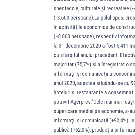
spectacole, culturale şi recreative (-
(-3.600 persoane).La polul opus, cre
în activităţile economice de construc
(+8.800 persoane), respectiv informaţ
la 31 decembrie 2020 a fost 5,411 m
cu sfârşitul anului precedent. Efectivu
majoritar (75,7%) şi a înregistrat o
informaţii şi comunicaţii a consemnat
anul 2020, acestea situându-se cu 9
hoteluri şi restaurante a consemnat 
potrivit Agerpres."Cele mai mari câşti
superioare mediei pe economie, s-au 
informaţii şi comunicaţii (+92,4%), in
publică (+62,0%), producţia şi furniza