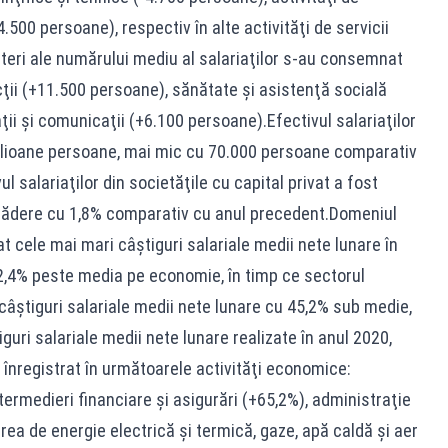
4.500 persoane), respectiv în alte activităţi de servicii
şteri ale numărului mediu al salariaţilor s-au consemnat
ţii (+11.500 persoane), sănătate şi asistenţă socială
ii şi comunicaţii (+6.100 persoane).Efectivul salariaţilor
ilioane persoane, mai mic cu 70.000 persoane comparativ
l salariaţilor din societăţile cu capital privat a fost
 scădere cu 1,8% comparativ cu anul precedent.Domeniul
 cele mai mari câştiguri salariale medii nete lunare în
2,4% peste media pe economie, în timp ce sectorul
câştiguri salariale medii nete lunare cu 45,2% sub medie,
guri salariale medii nete lunare realizate în anul 2020,
înregistrat în următoarele activităţi economice:
termedieri financiare şi asigurări (+65,2%), administraţie
rea de energie electrică şi termică, gaze, apă caldă şi aer