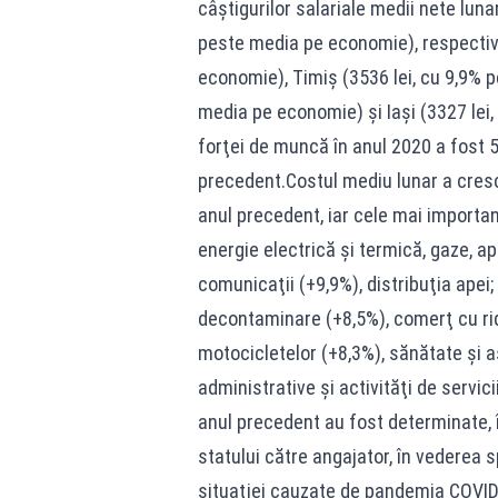
câştigurilor salariale medii nete luna
peste media pe economie), respectiv 
economie), Timiş (3536 lei, cu 9,9% p
media pe economie) şi Iaşi (3327 lei
forţei de muncă în anul 2020 a fost 
precedent.Costul mediu lunar a cresc
anul precedent, iar cele mai importan
energie electrică şi termică, gaze, ap
comunicaţii (+9,9%), distribuţia apei; 
decontaminare (+8,5%), comerţ cu rid
motocicletelor (+8,3%), sănătate şi as
administrative şi activităţi de servic
anul precedent au fost determinate, î
statului către angajator, în vederea s
situaţiei cauzate de pandemia COVID-1