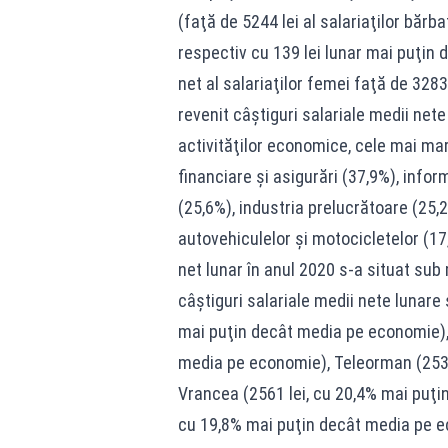
(faţă de 5244 lei al salariaţilor bărba
respectiv cu 139 lei lunar mai puţin d
net al salariaţilor femei faţă de 3283 l
revenit câştiguri salariale medii nete
activităţilor economice, cele mai ma
financiare şi asigurări (37,9%), inform
(25,6%), industria prelucrătoare (25,
autovehiculelor şi motocicletelor (17,2
net lunar în anul 2020 s-a situat su
câştiguri salariale medii nete lunare 
mai puţin decât media pe economie), 
media pe economie), Teleorman (2539
Vrancea (2561 lei, cu 20,4% mai puţi
cu 19,8% mai puţin decât media pe ec