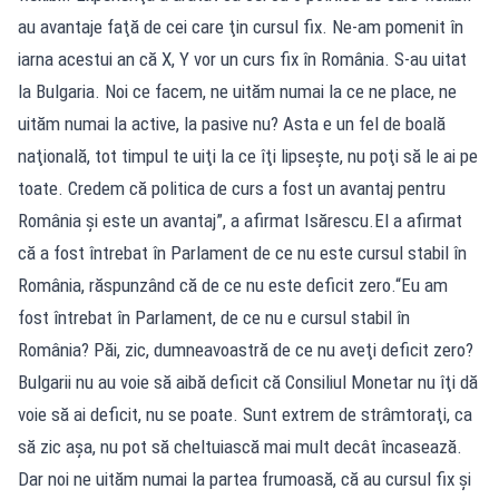
au avantaje faţă de cei care ţin cursul fix. Ne-am pomenit în
iarna acestui an că X, Y vor un curs fix în România. S-au uitat
la Bulgaria. Noi ce facem, ne uităm numai la ce ne place, ne
uităm numai la active, la pasive nu? Asta e un fel de boală
naţională, tot timpul te uiţi la ce îţi lipseşte, nu poţi să le ai pe
toate. Credem că politica de curs a fost un avantaj pentru
România şi este un avantaj”, a afirmat Isărescu.El a afirmat
că a fost întrebat în Parlament de ce nu este cursul stabil în
România, răspunzând că de ce nu este deficit zero.“Eu am
fost întrebat în Parlament, de ce nu e cursul stabil în
România? Păi, zic, dumneavoastră de ce nu aveţi deficit zero?
Bulgarii nu au voie să aibă deficit că Consiliul Monetar nu îţi dă
voie să ai deficit, nu se poate. Sunt extrem de strâmtoraţi, ca
să zic aşa, nu pot să cheltuiască mai mult decât încasează.
Dar noi ne uităm numai la partea frumoasă, că au cursul fix şi