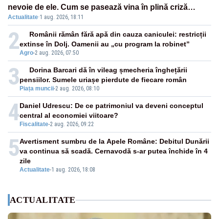
nevoie de ele. Cum se pasează vina în plină criză
Actualitate
·
1 aug. 2026, 18:11
energetică
2
Românii rămân fără apă din cauza caniculei: restricții
extinse în Dolj. Oamenii au „cu program la robinet”
Agro
-
2 aug. 2026, 07:50
3
Dorina Barcari dă în vileag șmecheria înghețării
pensiilor. Sumele uriașe pierdute de fiecare român
Piața muncii
-
2 aug. 2026, 08:10
4
Daniel Udrescu: De ce patrimoniul va deveni conceptul
central al economiei viitoare?
Fiscalitate
-
2 aug. 2026, 09:22
5
Avertisment sumbru de la Apele Române: Debitul Dunării
va continua să scadă. Cernavodă s-ar putea închide în 4
zile
Actualitate
-
1 aug. 2026, 18:08
ACTUALITATE