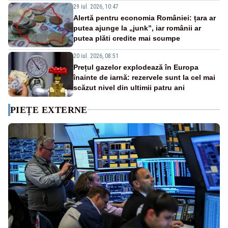
29 iul. 2026, 10:47
Alertă pentru economia României: țara ar
putea ajunge la „junk”, iar românii ar
putea plăti credite mai scumpe
20 iul. 2026, 08:51
Prețul gazelor explodează în Europa
înainte de iarnă: rezervele sunt la cel mai
scăzut nivel din ultimii patru ani
PIEȚE EXTERNE