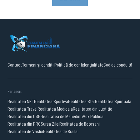
Contact
Termeni și condiții
Politică de confidențialitate
Cod de conduită
Parteneri:
Realitatea.NET
Realitatea Sportiva
Realitatea Star
Realitatea Spirituala
Realitatea Travel
Realitatea Medicala
Realitatea din Justitie
Realitatea din USR
Realitatea de Mehedinti
Vox Publica
Realitatea din PRO
Sursa Zilei
Realitatea de Botosani
Realitatea de Vaslui
Realitatea de Braila