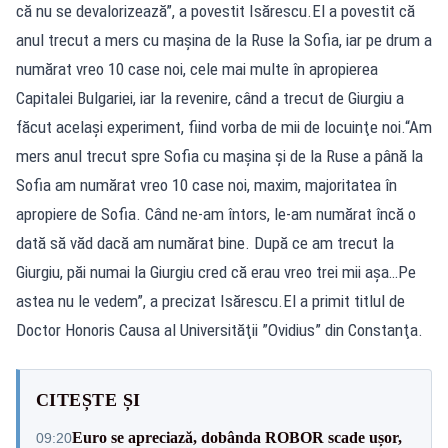
că nu se devalorizează”, a povestit Isărescu.El a povestit că
anul trecut a mers cu maşina de la Ruse la Sofia, iar pe drum a
numărat vreo 10 case noi, cele mai multe în apropierea
Capitalei Bulgariei, iar la revenire, când a trecut de Giurgiu a
făcut acelaşi experiment, fiind vorba de mii de locuinţe noi.“Am
mers anul trecut spre Sofia cu maşina şi de la Ruse a până la
Sofia am numărat vreo 10 case noi, maxim, majoritatea în
apropiere de Sofia. Când ne-am întors, le-am numărat încă o
dată să văd dacă am numărat bine. După ce am trecut la
Giurgiu, păi numai la Giurgiu cred că erau vreo trei mii aşa…Pe
astea nu le vedem”, a precizat Isărescu.El a primit titlul de
Doctor Honoris Causa al Universităţii ”Ovidius” din Constanţa.
CITEȘTE ȘI
Euro se apreciază, dobânda ROBOR scade ușor,
09:20