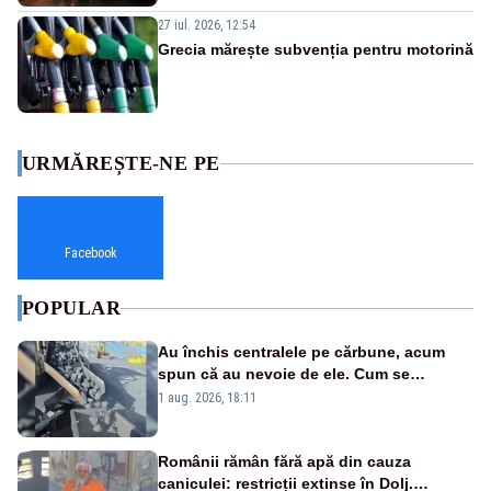
27 iul. 2026, 12:54
Grecia mărește subvenția pentru motorină
URMĂREȘTE-NE PE
Facebook
POPULAR
Au închis centralele pe cărbune, acum
spun că au nevoie de ele. Cum se
pasează vina în plină criză energetică
1 aug. 2026, 18:11
Românii rămân fără apă din cauza
caniculei: restricții extinse în Dolj.