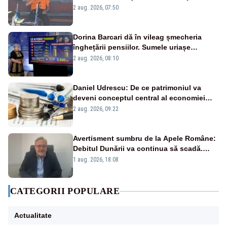
Oamenii au „cu program la robinet”
2 aug. 2026, 07:50
Dorina Barcari dă în vileag șmecheria
înghețării pensiilor. Sumele uriașe
pierdute de fiecare român
2 aug. 2026, 08:10
Daniel Udrescu: De ce patrimoniul va
deveni conceptul central al economiei
viitoare?
2 aug. 2026, 09:22
Avertisment sumbru de la Apele Române:
Debitul Dunării va continua să scadă.
Cernavodă s-ar putea închide în 4 zile
1 aug. 2026, 18:08
CATEGORII POPULARE
Actualitate