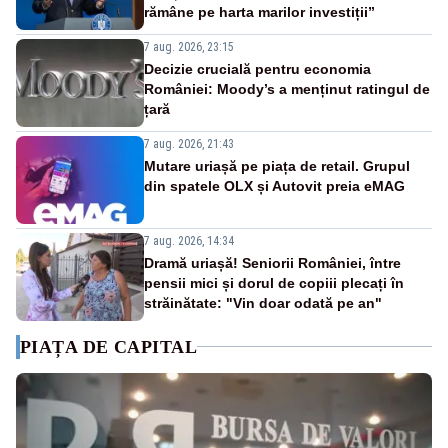
rămâne pe harta marilor investiții”
7 aug. 2026, 23:15
Decizie crucială pentru economia
României: Moody’s a menținut ratingul de
țară
7 aug. 2026, 21:43
Mutare uriașă pe piața de retail. Grupul
din spatele OLX și Autovit preia eMAG
7 aug. 2026, 14:34
Dramă uriașă! Seniorii României, între
pensii mici și dorul de copiii plecați în
străinătate: "Vin doar odată pe an"
PIAȚA DE CAPITAL