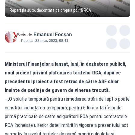
Reparația auto, decontată pe propria poliță RCA
Emanuel Focșan
Scris de
Publicat:
28 mar. 2023, 08:11
Ministerul Finanțelor a lansat, luni, în dezbatere publică,
noul proiect privind plafonarea tarifelor RCA, după ce
precedentul proiect a fost retras de către ASF chiar
înainte de ședința de guvern de vinerea trecută.
- „O soluție temporară pentru remedierea stării de fapt o poate
constitui înghețarea temporară, pentru 6 luni, a tarifelor de
primă practicate de către asigurătorii RCA pentru contractele
RCA încheiate ulterior datei intrării în vigoare a prezentului act
normativ la nivelul tarifelor de primă proprii calculate și