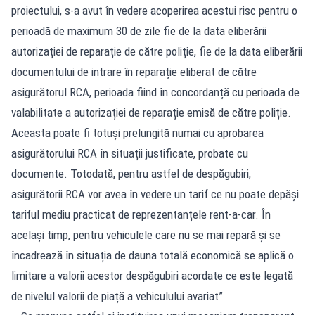
proiectului, s-a avut în vedere acoperirea acestui risc pentru o
perioadă de maximum 30 de zile fie de la data eliberării
autorizației de reparație de către poliție, fie de la data eliberării
documentului de intrare în reparație eliberat de către
asigurătorul RCA, perioada fiind în concordanță cu perioada de
valabilitate a autorizației de reparație emisă de către poliție.
Aceasta poate fi totuși prelungită numai cu aprobarea
asigurătorului RCA în situații justificate, probate cu
documente. Totodată, pentru astfel de despăgubiri,
asigurătorii RCA vor avea în vedere un tarif ce nu poate depăși
tariful mediu practicat de reprezentanțele rent-a-car. În
același timp, pentru vehiculele care nu se mai repară și se
încadrează în situația de dauna totală economică se aplică o
limitare a valorii acestor despăgubiri acordate ce este legată
de nivelul valorii de piață a vehiculului avariat”