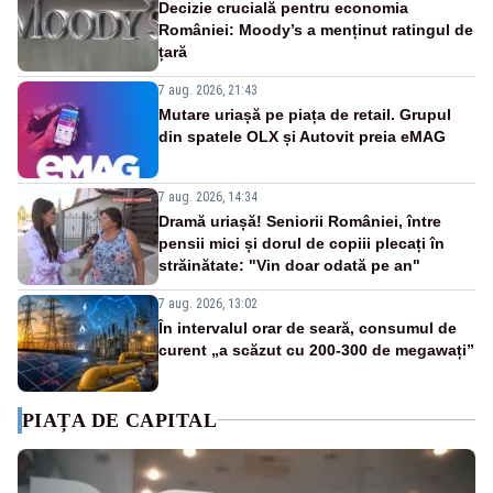
Decizie crucială pentru economia
României: Moody’s a menținut ratingul de
țară
7 aug. 2026, 21:43
Mutare uriașă pe piața de retail. Grupul
din spatele OLX și Autovit preia eMAG
7 aug. 2026, 14:34
Dramă uriașă! Seniorii României, între
pensii mici și dorul de copiii plecați în
străinătate: "Vin doar odată pe an"
7 aug. 2026, 13:02
În intervalul orar de seară, consumul de
curent „a scăzut cu 200-300 de megawați”
PIAȚA DE CAPITAL