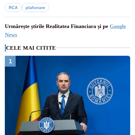
RCA
plafonare
Urmărește știrile Realitatea Financiara și pe
Google
News
CELE MAI CITITE
1