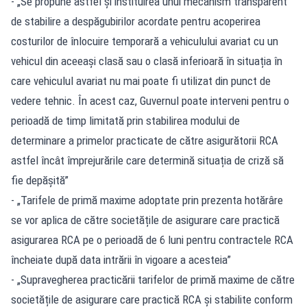
- „Se propune astfel și instituirea unui mecanism transparent
de stabilire a despăgubirilor acordate pentru acoperirea
costurilor de înlocuire temporară a vehiculului avariat cu un
vehicul din aceeași clasă sau o clasă inferioară în situația în
care vehiculul avariat nu mai poate fi utilizat din punct de
vedere tehnic. În acest caz, Guvernul poate interveni pentru o
perioadă de timp limitată prin stabilirea modului de
determinare a primelor practicate de către asigurătorii RCA
astfel încât împrejurările care determină situația de criză să
fie depășită”
- „Tarifele de primă maxime adoptate prin prezenta hotărâre
se vor aplica de către societățile de asigurare care practică
asigurarea RCA pe o perioadă de 6 luni pentru contractele RCA
încheiate după data intrării în vigoare a acesteia”
- „Supravegherea practicării tarifelor de primă maxime de către
societățile de asigurare care practică RCA și stabilite conform