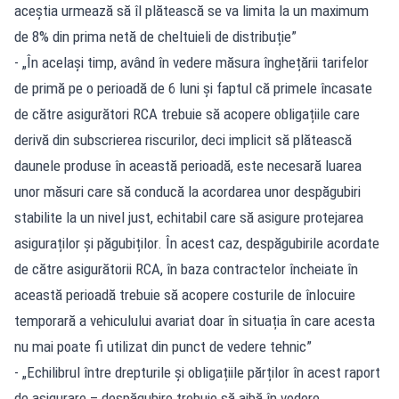
aceștia urmează să îl plătească se va limita la un maximum
de 8% din prima netă de cheltuieli de distribuție”
- „În același timp, având în vedere măsura înghețării tarifelor
de primă pe o perioadă de 6 luni și faptul că primele încasate
de către asigurători RCA trebuie să acopere obligațiile care
derivă din subscrierea riscurilor, deci implicit să plătească
daunele produse în această perioadă, este necesară luarea
unor măsuri care să conducă la acordarea unor despăgubiri
stabilite la un nivel just, echitabil care să asigure protejarea
asiguraților și păgubiților. În acest caz, despăgubirile acordate
de către asigurătorii RCA, în baza contractelor încheiate în
această perioadă trebuie să acopere costurile de înlocuire
temporară a vehiculului avariat doar în situația în care acesta
nu mai poate fi utilizat din punct de vedere tehnic”
- „Echilibrul între drepturile și obligațiile părților în acest raport
de asigurare – despăgubire trebuie să aibă în vedere