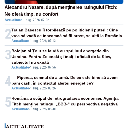
Alexandru Nazare, după menținerea ratingului Fitch:
Ne oferă timp, nu confort
Actualitate
·
1 aug. 2026, 07:02
2
Traian Băsescu îi torpilează pe politicienii puterii: Cine
vrea să vadă ce înseamnă să fii prost, se uită la România
Actualitate
-
1 aug. 2026, 07:13
3
Bolojan și Țoiu se laudă cu sprijinul energetic din
Ucraina. Pentru Zelenski și înalții oficiali de la Kiev,
subiectul nu există
Actualitate
-
1 aug. 2026, 07:56
4
Piperea, semnal de alarmă. De ce este bine să avem
bani cash, în contextul alertei energetice?
Actualitate
-
1 aug. 2026, 08:26
5
România a scăpat de retrogradarea economiei. Agenția
Fitch menține ratingul „BBB-” cu perspectivă negativă
Actualitate
-
1 aug. 2026, 06:48
ACTUALITATE