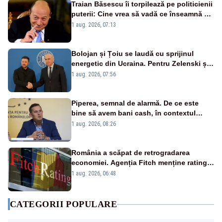
Traian Băsescu îi torpilează pe politicienii
puterii: Cine vrea să vadă ce înseamnă să
fii prost, se uită la România
1 aug. 2026, 07:13
Bolojan și Țoiu se laudă cu sprijinul
energetic din Ucraina. Pentru Zelenski și
înalții oficiali de la Kiev, subiectul nu
1 aug. 2026, 07:56
există
Piperea, semnal de alarmă. De ce este
bine să avem bani cash, în contextul
alertei energetice?
1 aug. 2026, 08:26
România a scăpat de retrogradarea
economiei. Agenția Fitch menține ratingul
„BBB-” cu perspectivă negativă
1 aug. 2026, 06:48
CATEGORII POPULARE