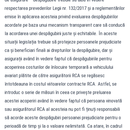
respectarea prevederilor Legii nr. 132/2017 și a reglementărilor
emise în aplicarea acesteia privind evaluarea despăgubirilor
acordate pe baza unui mecanism transparent care să conducă
la acordarea unei despăgubirii juste și echitabile. În aceste
situații legislația trebuie să protejeze persoanele prejudiciate
ca și beneficiari finali ai drepturilor la despăgubire, dar și
asigurații având în vedere faptul că despăgubirile pentru
acoperirea costurilor de înlocuire temporară a vehiculului
avariat plătite de către asigurătorii RCA se regăsesc
întotdeauna în costul viitoarelor contracte RCA. Astfel, se
introduc o serie de măsuri în ceea ce privește preluarea
acestei acoperiri având în vedere faptul că persoana vinovată
sau asigurătorul RCA al acesteia nu pot fi ținuți responsabili
să acorde aceste despăgubiri persoanei prejudiciate pentru o
perioadă de timp și la o valoare nelimitată. Ca atare, în cadrul