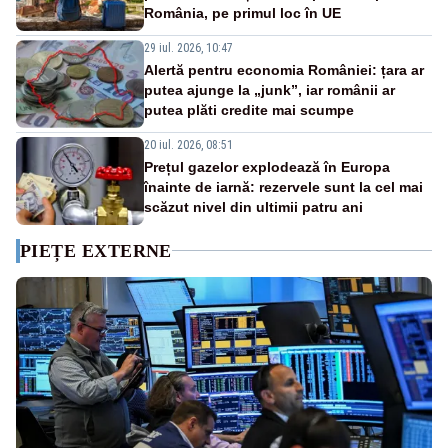
România, pe primul loc în UE
29 iul. 2026, 10:47
Alertă pentru economia României: țara ar
putea ajunge la „junk”, iar românii ar
putea plăti credite mai scumpe
20 iul. 2026, 08:51
Prețul gazelor explodează în Europa
înainte de iarnă: rezervele sunt la cel mai
scăzut nivel din ultimii patru ani
PIEȚE EXTERNE