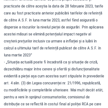
practicate de către aceștia la data de 28 februarie 2023, tarife
care au fost practicate anterior publicării tarifelor de referință
de către A.S.F. în luna martie 2023, astfel fiind asigurată o
dispersie a riscurilor la nivelul pieței de asigurări. Prin aplicarea
acestei măsuri se elimină potențialul impact negativ al
creșterii prețurilor inclusiv ca urmare a inflației și a luării în
calcul a ultimului tarif de referință publicat de către A.S.F. în
luna martie 2023”
- „Situația actuală poate fi încadrată ca și situație de criză,
dezechilibru major între cerere şi ofertă şi disfuncționalitate
evidentă a pieței așa cum acestea sunt stipulate în prevederile
art. 4 alin. (3) din Legea concurenței nr. 21/1996, republicată,
cu modificările și completările ulterioare. Mai mult decât atât,
pentru a veni în sprijinul consumatorilor, comisionul de
distribuție ce se reflectă în costul final al poliței RCA pe care