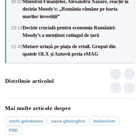
Ministrul Finanțelor, Alexandru Nazare, reacție la
00:02
decizia Moody's: „România rămâne pe harta
marilor investiții”
Decizie crucială pentru economia României:
23:15
Moody’s a menținut ratingul de țară
Mutare uriașă pe piața de retail. Grupul din
21:43
spatele OLX și Autovit preia eMAG
Distribuie articolul
Mai multe articole despre
sorin grindeanu
oana gheorghiu
bolsevism
PSD