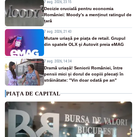
7 aug. 2026, 23:15
Decizie crucială pentru economia
României: Moody’s a menținut ratingul de
țară
7 aug. 2026, 21:43
Mutare uriașă pe piața de retail. Grupul
din spatele OLX și Autovit preia eMAG
7 aug. 2026, 14:34
Dramă uriașă! Seniorii României, între
pensii mici și dorul de copiii plecați în
străinătate: "Vin doar odată pe an"
PIAȚA DE CAPITAL