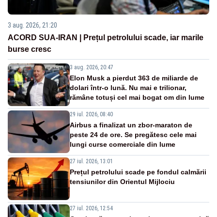
3 aug. 2026, 21:20
ACORD SUA-IRAN | Prețul petrolului scade, iar marile
burse cresc
3 aug. 2026, 20:47
Elon Musk a pierdut 363 de miliarde de
dolari într-o lună. Nu mai e trilionar,
rămâne totuși cel mai bogat om din lume
29 iul. 2026, 08:40
Airbus a finalizat un zbor-maraton de
peste 24 de ore. Se pregătesc cele mai
lungi curse comerciale din lume
27 iul. 2026, 13:01
Prețul petrolului scade pe fondul calmării
tensiunilor din Orientul Mijlociu
27 iul. 2026, 12:54