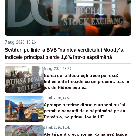
7 aug. 2026, 18:26
Scăderi pe linie la BVB înaintea verdictului Moody's:
Indicele principal pierde 1,8% într-o săptămână
6 aug. 2026, 18:28
Bursa de la București trece pe roșu:
Indicele BET scade cu un procent, tras în
jos de Hidroelectrica
30 iul. 2026, 14:57
Aproape o treime dintre europeni nu își
permit o vacanță de o săptămână pe an.
România, pe primul loc în UE
29 iul. 2026, 10:47
Alertă pentru economia României: țara ar