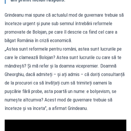
Grindeanu mai spune că actualul mod de guvernare trebuie să
înceteze urgent și pune sub semnul întrebării reformele
promovate de Bolojan, pe care îl descrie ca fiind cel care a
băgat România în criză economică.
„Astea sunt reformele pentru români, astea sunt lucrurile pe
care le clamează Bolojan? Astea sunt lucrurile cu care să te
mândrești? Și mă refer și la doamna vicepremier. Doamnă
Gheorghiu, dacă admiteți – și ați admis – că doriți consultanță
de la procurori ca să învățați cum să trimiteți oameni la
pușcărie fără probe, asta poartă un nume: e bolșevism, se
numește altcumva? Acest mod de guvernare trebuie să
înceteze și va înceta”, a afirmat Grindeanu.