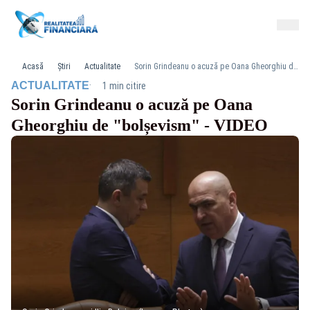
Acasă
Știri
Actualitate
Sorin Grindeanu o acuză pe Oana Gheorghiu de "bolșevism" - VIDEO
·
ACTUALITATE
1 min citire
Sorin Grindeanu o acuză pe Oana
Gheorghiu de "bolșevism" - VIDEO