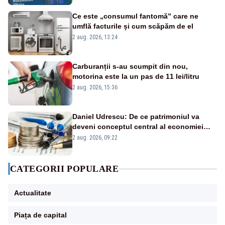
Ce este „consumul fantomă” care ne
umflă facturile și cum scăpăm de el
2 aug. 2026, 13:24
Carburanții s-au scumpit din nou,
motorina este la un pas de 11 lei/litru
2 aug. 2026, 15:36
Daniel Udrescu: De ce patrimoniul va
deveni conceptul central al economiei
viitoare?
2 aug. 2026, 09:22
CATEGORII POPULARE
Actualitate
Piața de capital