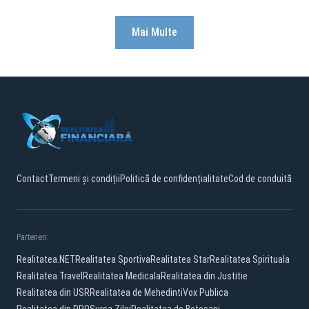
Mai Multe
Contact
Termeni și condiții
Politică de confidențialitate
Cod de conduită
Parteneri:
Realitatea.NET
Realitatea Sportiva
Realitatea Star
Realitatea Spirituala
Realitatea Travel
Realitatea Medicala
Realitatea din Justitie
Realitatea din USR
Realitatea de Mehedinti
Vox Publica
Realitatea din PRO
Sursa Zilei
Realitatea de Botosani