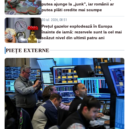
putea ajunge la „junk”, iar românii ar
putea plăti credite mai scumpe
20 iul. 2026, 08:51
Prețul gazelor explodează în Europa
înainte de iarnă: rezervele sunt la cel mai
scăzut nivel din ultimii patru ani
PIEȚE EXTERNE