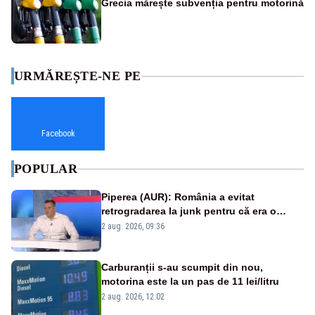
Grecia mărește subvenția pentru motorină
URMĂREȘTE-NE PE
Facebook
POPULAR
Piperea (AUR): România a evitat
retrogradarea la junk pentru că era o
catastrofă pentru bănci și fondurile de
2 aug. 2026, 09:36
pensii
Carburanții s-au scumpit din nou,
motorina este la un pas de 11 lei/litru
2 aug. 2026, 12:02