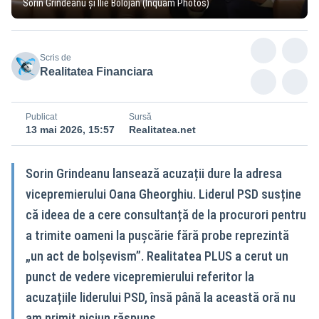
Sorin Grindeanu și Ilie Bolojan (Inquam Photos)
Scris de
Realitatea Financiara
Publicat
Sursă
13 mai 2026, 15:57
Realitatea.net
Sorin Grindeanu lansează acuzații dure la adresa
vicepremierului Oana Gheorghiu. Liderul PSD susține
că ideea de a cere consultanță de la procurori pentru
a trimite oameni la pușcărie fără probe reprezintă
„un act de bolșevism”. Realitatea PLUS a cerut un
punct de vedere vicepremierului referitor la
acuzațiile liderului PSD, însă până la această oră nu
am primit niciun răspuns.