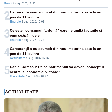
Bănci
·
2 aug. 2026, 09:36
pensii
2
Carburanții s-au scumpit din nou, motorina este la un
pas de 11 lei/litru
Energie
-
2 aug. 2026, 12:02
3
Ce este „consumul fantomă” care ne umflă facturile și
cum scăpăm de el
Energie
-
2 aug. 2026, 13:24
4
Carburanții s-au scumpit din nou, motorina este la un
pas de 11 lei/litru
Actualitate
-
2 aug. 2026, 15:36
5
Daniel Udrescu: De ce patrimoniul va deveni conceptul
central al economiei viitoare?
Fiscalitate
-
2 aug. 2026, 09:22
ACTUALITATE