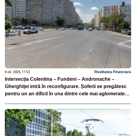
6 iul. 2026, 11:53
Realitatea Financiara
Intersecția Colentina – Fundeni – Andronache –
Gherghiței intră în reconfigurare. Șoferii se pregătesc
pentru un an dificil în una dintre cele mai aglomerate
zone din București