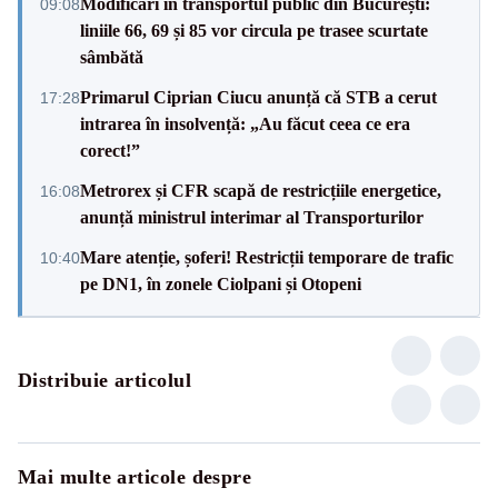
Modificări în transportul public din București:
09:08
liniile 66, 69 și 85 vor circula pe trasee scurtate
sâmbătă
Primarul Ciprian Ciucu anunță că STB a cerut
17:28
intrarea în insolvență: „Au făcut ceea ce era
corect!”
Metrorex și CFR scapă de restricțiile energetice,
16:08
anunță ministrul interimar al Transporturilor
Mare atenție, șoferi! Restricții temporare de trafic
10:40
pe DN1, în zonele Ciolpani și Otopeni
Distribuie articolul
Mai multe articole despre