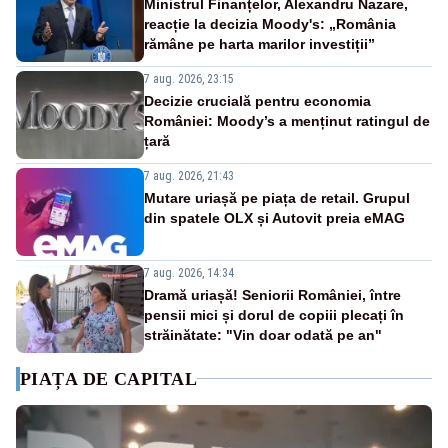
Ministrul Finanțelor, Alexandru Nazare,
reacție la decizia Moody's: „România
rămâne pe harta marilor investiții”
7 aug. 2026, 23:15
Decizie crucială pentru economia
României: Moody’s a menținut ratingul de
țară
7 aug. 2026, 21:43
Mutare uriașă pe piața de retail. Grupul
din spatele OLX și Autovit preia eMAG
7 aug. 2026, 14:34
Dramă uriașă! Seniorii României, între
pensii mici și dorul de copiii plecați în
străinătate: "Vin doar odată pe an"
PIAȚA DE CAPITAL