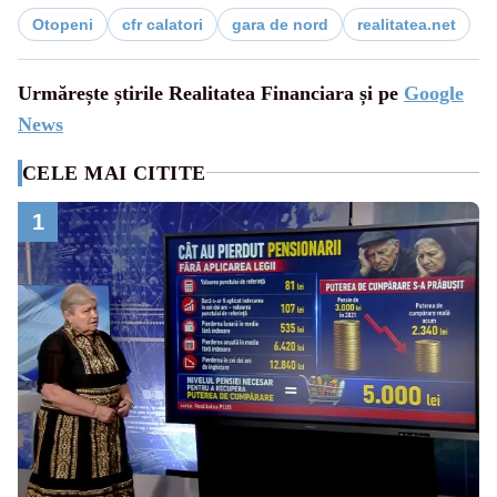
Otopeni
cfr calatori
gara de nord
realitatea.net
Urmărește știrile Realitatea Financiara și pe
Google
News
CELE MAI CITITE
1