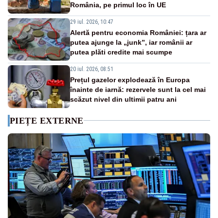
România, pe primul loc în UE
29 iul. 2026, 10:47
Alertă pentru economia României: țara ar
putea ajunge la „junk”, iar românii ar
putea plăti credite mai scumpe
20 iul. 2026, 08:51
Prețul gazelor explodează în Europa
înainte de iarnă: rezervele sunt la cel mai
scăzut nivel din ultimii patru ani
PIEȚE EXTERNE