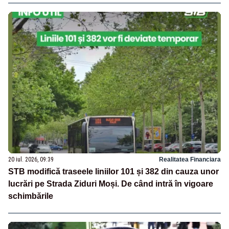
20 iul. 2026, 09:39
Realitatea Financiara
STB modifică traseele liniilor 101 și 382 din cauza unor
lucrări pe Strada Ziduri Moși. De când intră în vigoare
schimbările