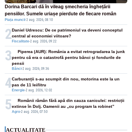
Dorina Barcari dă în vileag șmecheria înghețării
pensiilor. Sumele uriașe pierdute de fiecare român
Piața muncii
·
2 aug. 2026, 08:10
2
Daniel Udrescu: De ce patrimoniul va deveni conceptul
central al economiei viitoare?
Fiscalitate
-
2 aug. 2026, 09:22
3
Piperea (AUR): România a evitat retrogradarea la junk
pentru că era o catastrofă pentru bănci și fondurile de
pensii
Bănci
-
2 aug. 2026, 09:36
4
Carburanții s-au scumpit din nou, motorina este la un
pas de 11 lei/litru
Energie
-
2 aug. 2026, 12:02
5
Românii rămân fără apă din cauza caniculei: restricții
extinse în Dolj. Oamenii au „cu program la robinet”
Agro
-
2 aug. 2026, 07:50
ACTUALITATE