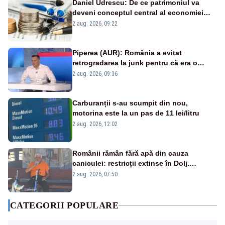
Daniel Udrescu: De ce patrimoniul va
deveni conceptul central al economiei
viitoare?
2 aug. 2026, 09:22
Piperea (AUR): România a evitat
retrogradarea la junk pentru că era o
catastrofă pentru bănci și fondurile de
2 aug. 2026, 09:36
pensii
Carburanții s-au scumpit din nou,
motorina este la un pas de 11 lei/litru
2 aug. 2026, 12:02
Românii rămân fără apă din cauza
caniculei: restricții extinse în Dolj.
Oamenii au „cu program la robinet”
2 aug. 2026, 07:50
CATEGORII POPULARE