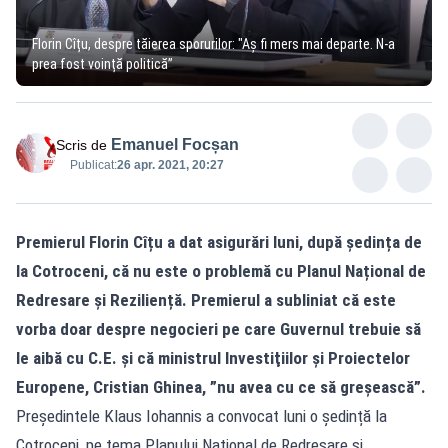
Florin Cîțu, despre tăierea sporurilor: "Aș fi mers mai departe. N-a
prea fost voință politică”
Emanuel Focșan
Scris de
Publicat:
26 apr. 2021, 20:27
Premierul Florin Cîțu a dat asigurări luni, după ședința de
la Cotroceni, că nu este o problemă cu Planul Național de
Redresare și Reziliență. Premierul a subliniat că este
vorba doar despre negocieri pe care Guvernul trebuie să
le aibă cu C.E. și că ministrul Investiţiilor şi Proiectelor
Europene, Cristian Ghinea, ”nu avea cu ce să greşească”.
Președintele Klaus Iohannis a convocat luni o ședință la
Cotroceni, pe tema Planului Național de Redresare și