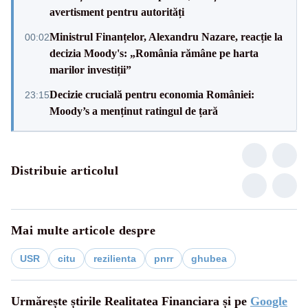
avertisment pentru autorități
Ministrul Finanțelor, Alexandru Nazare, reacție la
00:02
decizia Moody's: „România rămâne pe harta
marilor investiții”
Decizie crucială pentru economia României:
23:15
Moody’s a menținut ratingul de țară
Distribuie articolul
Mai multe articole despre
USR
citu
rezilienta
pnrr
ghubea
Urmărește știrile Realitatea Financiara și pe
Google