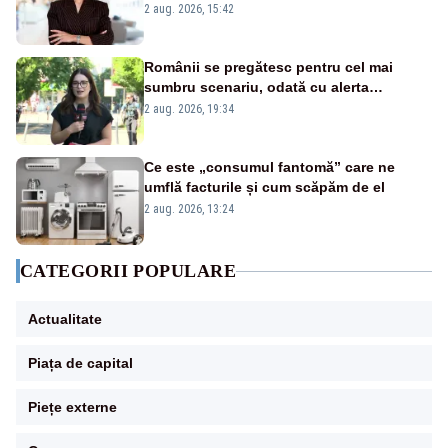
emisiunii „Miza Zilei” la Realitatea PLUS
2 aug. 2026, 15:42
Românii se pregătesc pentru cel mai
sumbru scenariu, odată cu alerta
energetică
2 aug. 2026, 19:34
Ce este „consumul fantomă” care ne
umflă facturile și cum scăpăm de el
2 aug. 2026, 13:24
CATEGORII POPULARE
Actualitate
Piața de capital
Piețe externe