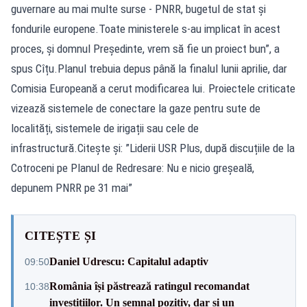
guvernare au mai multe surse - PNRR, bugetul de stat și
fondurile europene.Toate ministerele s-au implicat în acest
proces, și domnul Președinte, vrem să fie un proiect bun”, a
spus Cîțu.Planul trebuia depus până la finalul lunii aprilie, dar
Comisia Europeană a cerut modificarea lui. Proiectele criticate
vizează sistemele de conectare la gaze pentru sute de
localități, sistemele de irigații sau cele de
infrastructură.Citește și: ”Liderii USR Plus, după discuțiile de la
Cotroceni pe Planul de Redresare: Nu e nicio greșeală,
depunem PNRR pe 31 mai”
CITEȘTE ȘI
Daniel Udrescu: Capitalul adaptiv
09:50
România își păstrează ratingul recomandat
10:38
investițiilor. Un semnal pozitiv, dar și un