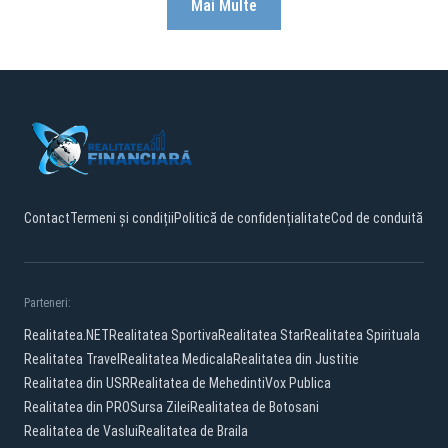
Mai Multe
Contact
Termeni și condiții
Politică de confidențialitate
Cod de conduită
Parteneri:
Realitatea.NET
Realitatea Sportiva
Realitatea Star
Realitatea Spirituala
Realitatea Travel
Realitatea Medicala
Realitatea din Justitie
Realitatea din USR
Realitatea de Mehedinti
Vox Publica
Realitatea din PRO
Sursa Zilei
Realitatea de Botosani
Realitatea de Vaslui
Realitatea de Braila