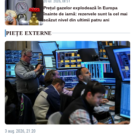
20 iul. 2026, 08:51
Prețul gazelor explodează în Europa
înainte de iarnă: rezervele sunt la cel mai
scăzut nivel din ultimii patru ani
PIEȚE EXTERNE
3 aug. 2026, 21:20