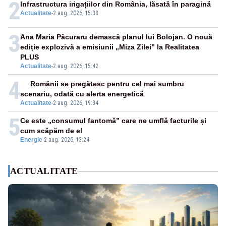
2
Infrastructura irigațiilor din România, lăsată în paragină
Actualitate
-
2 aug. 2026, 15:38
3
Ana Maria Păcuraru demască planul lui Bolojan. O nouă
ediție explozivă a emisiunii „Miza Zilei” la Realitatea
PLUS
Actualitate
-
2 aug. 2026, 15:42
4
Românii se pregătesc pentru cel mai sumbru
scenariu, odată cu alerta energetică
Actualitate
-
2 aug. 2026, 19:34
5
Ce este „consumul fantomă” care ne umflă facturile și
cum scăpăm de el
Energie
-
2 aug. 2026, 13:24
ACTUALITATE