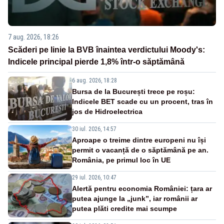
7 aug. 2026, 18:26
Scăderi pe linie la BVB înaintea verdictului Moody's:
Indicele principal pierde 1,8% într-o săptămână
6 aug. 2026, 18:28
Bursa de la București trece pe roșu:
Indicele BET scade cu un procent, tras în
jos de Hidroelectrica
30 iul. 2026, 14:57
Aproape o treime dintre europeni nu își
permit o vacanță de o săptămână pe an.
România, pe primul loc în UE
29 iul. 2026, 10:47
Alertă pentru economia României: țara ar
putea ajunge la „junk”, iar românii ar
putea plăti credite mai scumpe