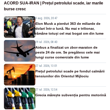
ACORD SUA-IRAN | Prețul petrolului scade, iar marile
burse cresc
3 aug. 2026, 20:47
Elon Musk a pierdut 363 de miliarde de
dolari într-o lună. Nu mai e trilionar,
rămâne totuși cel mai bogat om din lume
29 iul. 2026, 08:40
Airbus a finalizat un zbor-maraton de
peste 24 de ore. Se pregătesc cele mai
lungi curse comerciale din lume
27 iul. 2026, 13:01
Prețul petrolului scade pe fondul calmării
tensiunilor din Orientul Mijlociu
27 iul. 2026, 12:54
Grecia mărește subvenția pentru motorină