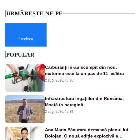
URMĂREȘTE-NE PE
Facebook
POPULAR
Carburanții s-au scumpit din nou,
motorina este la un pas de 11 lei/litru
2 aug. 2026, 15:36
Infrastructura irigațiilor din România,
lăsată în paragină
2 aug. 2026, 15:38
Ana Maria Păcuraru demască planul lui
Bolojan. O nouă ediție explozivă a