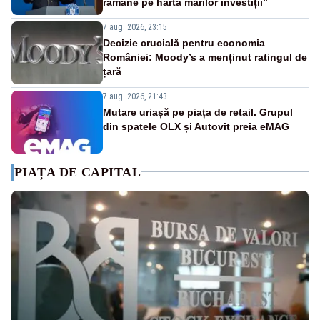
rămâne pe harta marilor investiții”
7 aug. 2026, 23:15
Decizie crucială pentru economia
României: Moody’s a menținut ratingul de
țară
7 aug. 2026, 21:43
Mutare uriașă pe piața de retail. Grupul
din spatele OLX și Autovit preia eMAG
PIAȚA DE CAPITAL