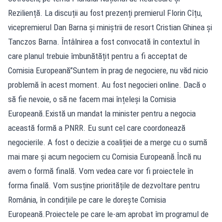
Reziliență. La discuții au fost prezenți premierul Florin Cîțu,
vicepremierul Dan Barna și miniștrii de resort Cristian Ghinea și
Tanczos Barna. Întâlnirea a fost convocată în contextul în
care planul trebuie îmbunătățit pentru a fi acceptat de
Comisia Europeană”Suntem în prag de negociere, nu văd nicio
problemă în acest moment. Au fost negocieri online. Dacă o
să fie nevoie, o să ne facem mai înțeleși la Comisia
Europeană.Există un mandat la minister pentru a negocia
această formă a PNRR. Eu sunt cel care coordonează
negocierile. A fost o decizie a coaliției de a merge cu o sumă
mai mare și acum negociem cu Comisia Europeană.Încă nu
avem o formă finală. Vom vedea care vor fi proiectele în
forma finală. Vom susține prioritățile de dezvoltare pentru
România, în condițiile pe care le dorește Comisia
Europeană.Proiectele pe care le-am aprobat îm programul de