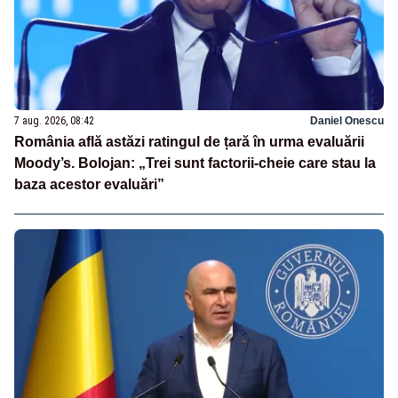
7 aug. 2026, 08:42
Daniel Onescu
România află astăzi ratingul de țară în urma evaluării
Moody’s. Bolojan: „Trei sunt factorii-cheie care stau la
baza acestor evaluări”