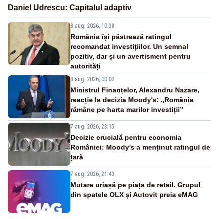
Daniel Udrescu: Capitalul adaptiv
8 aug. 2026, 10:38
România își păstrează ratingul
recomandat investițiilor. Un semnal
pozitiv, dar și un avertisment pentru
autorități
8 aug. 2026, 00:02
Ministrul Finanțelor, Alexandru Nazare,
reacție la decizia Moody's: „România
rămâne pe harta marilor investiții”
7 aug. 2026, 23:15
Decizie crucială pentru economia
României: Moody’s a menținut ratingul de
țară
7 aug. 2026, 21:43
Mutare uriașă pe piața de retail. Grupul
din spatele OLX și Autovit preia eMAG