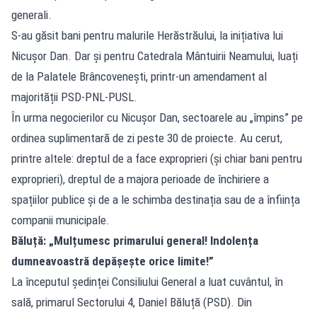
generali.
S-au găsit bani pentru malurile Herăstrăului, la inițiativa lui
Nicușor Dan. Dar și pentru Catedrala Mântuirii Neamului, luați
de la Palatele Brâncovenești, printr-un amendament al
majorității PSD-PNL-PUSL.
În urma negocierilor cu Nicușor Dan, sectoarele au „împins” pe
ordinea suplimentară de zi peste 30 de proiecte. Au cerut,
printre altele: dreptul de a face exproprieri (și chiar bani pentru
exproprieri), dreptul de a majora perioade de închiriere a
spațiilor publice și de a le schimba destinația sau de a înființa
companii municipale.
Băluță: „Mulțumesc primarului general! Indolența
dumneavoastră depășește orice limite!”
La începutul ședinței Consiliului General a luat cuvântul, în
sală, primarul Sectorului 4, Daniel Băluță (PSD). Din