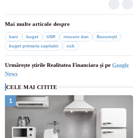
Mai multe articole despre
bani
buget
USR
nicusor dan
București
buget primaria capitalei
cub
Urmărește știrile Realitatea Financiara și pe
Google
News
CELE MAI CITITE
1