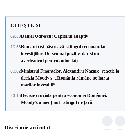
CITEȘTE ȘI
Daniel Udrescu: Capitalul adaptiv
09:50
România își păstrează ratingul recomandat
10:38
investițiilor. Un semnal pozitiv, dar și un
avertisment pentru autorități
Ministrul Finanțelor, Alexandru Nazare, reacție la
00:02
decizia Moody's: „România rămâne pe harta
marilor investiții”
Decizie crucială pentru economia României:
23:15
Moody’s a menținut ratingul de țară
Distribuie articolul