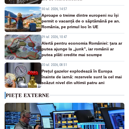
30 iul. 2026, 14:57
Aproape o treime dintre europeni nu își
permit o vacanță de o săptămână pe an.
România, pe primul loc în UE
29 iul. 2026, 10:47
Alertă pentru economia României: țara ar
putea ajunge la „junk”, iar românii ar
putea plăti credite mai scumpe
20 iul. 2026, 08:51
Prețul gazelor explodează în Europa
înainte de iarnă: rezervele sunt la cel mai
scăzut nivel din ultimii patru ani
PIEȚE EXTERNE