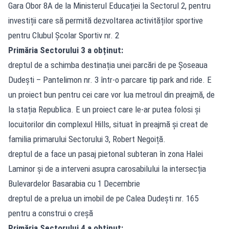
Gara Obor 8A de la Ministerul Educației la Sectorul 2, pentru
investiții care să permită dezvoltarea activităților sportive
pentru Clubul Școlar Sportiv nr. 2
Primăria Sectorului 3 a obținut:
dreptul de a schimba destinația unei parcări de pe Șoseaua
Dudești – Pantelimon nr. 3 într-o parcare tip park and ride. E
un proiect bun pentru cei care vor lua metroul din preajmă, de
la stația Republica. E un proiect care le-ar putea folosi și
locuitorilor din complexul Hills, situat în preajmă și creat de
familia primarului Sectorului 3, Robert Negoiță.
dreptul de a face un pasaj pietonal subteran în zona Halei
Laminor și de a interveni asupra carosabilului la intersecția
Bulevardelor Basarabia cu 1 Decembrie
dreptul de a prelua un imobil de pe Calea Dudești nr. 165
pentru a construi o creșă
Primăria Sectorului 4 a obținut: