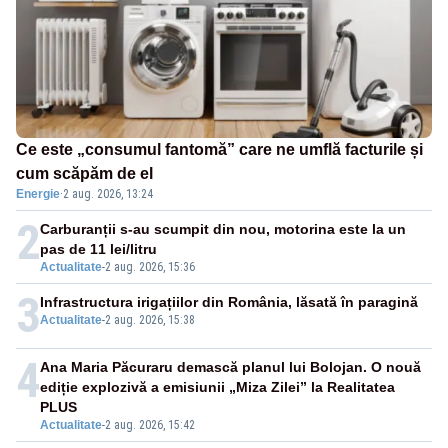
Ce este „consumul fantomă” care ne umflă facturile și
cum scăpăm de el
Energie
·
2 aug. 2026, 13:24
2
Carburanții s-au scumpit din nou, motorina este la un
pas de 11 lei/litru
Actualitate
-
2 aug. 2026, 15:36
3
Infrastructura irigațiilor din România, lăsată în paragină
Actualitate
-
2 aug. 2026, 15:38
4
Ana Maria Păcuraru demască planul lui Bolojan. O nouă
ediție explozivă a emisiunii „Miza Zilei” la Realitatea
PLUS
Actualitate
-
2 aug. 2026, 15:42