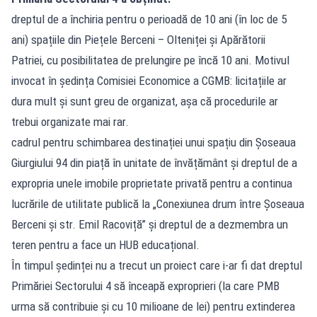
dreptul de a închiria pentru o perioadă de 10 ani (în loc de 5
ani) spațiile din Piețele Berceni – Olteniței și Apărătorii
Patriei, cu posibilitatea de prelungire pe încă 10 ani. Motivul
invocat în ședința Comisiei Economice a CGMB: licitațiile ar
dura mult și sunt greu de organizat, așa că procedurile ar
trebui organizate mai rar.
cadrul pentru schimbarea destinației unui spațiu din Șoseaua
Giurgiului 94 din piață în unitate de învățământ și dreptul de a
expropria unele imobile proprietate privată pentru a continua
lucrările de utilitate publică la „Conexiunea drum între Șoseaua
Berceni și str. Emil Racoviță” și dreptul de a dezmembra un
teren pentru a face un HUB educațional.
În timpul ședinței nu a trecut un proiect care i-ar fi dat dreptul
Primăriei Sectorului 4 să înceapă exproprieri (la care PMB
urma să contribuie și cu 10 milioane de lei) pentru extinderea