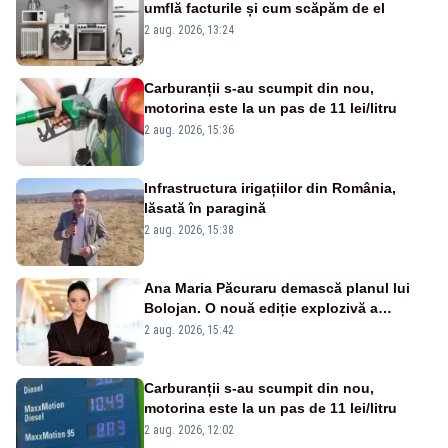
umflă facturile și cum scăpăm de el
2 aug. 2026, 13:24
Carburanții s-au scumpit din nou,
motorina este la un pas de 11 lei/litru
2 aug. 2026, 15:36
Infrastructura irigațiilor din România,
lăsată în paragină
2 aug. 2026, 15:38
Ana Maria Păcuraru demască planul lui
Bolojan. O nouă ediție explozivă a
emisiunii „Miza Zilei” la Realitatea PLUS
2 aug. 2026, 15:42
Carburanții s-au scumpit din nou,
motorina este la un pas de 11 lei/litru
2 aug. 2026, 12:02