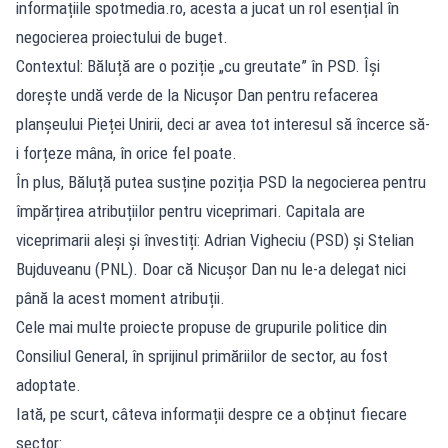
informațiile spotmedia.ro, acesta a jucat un rol esențial în
negocierea proiectului de buget.
Contextul: Băluță are o poziție „cu greutate” în PSD. Își
dorește undă verde de la Nicușor Dan pentru refacerea
planșeului Pieței Unirii, deci ar avea tot interesul să încerce să-
i forțeze mâna, în orice fel poate.
În plus, Băluță putea susține poziția PSD la negocierea pentru
împărțirea atribuțiilor pentru viceprimari. Capitala are
viceprimarii aleși și învestiți: Adrian Vigheciu (PSD) și Stelian
Bujduveanu (PNL). Doar că Nicușor Dan nu le-a delegat nici
până la acest moment atribuții.
Cele mai multe proiecte propuse de grupurile politice din
Consiliul General, în sprijinul primăriilor de sector, au fost
adoptate.
Iată, pe scurt, câteva informații despre ce a obținut fiecare
sector: