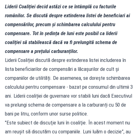
Liderii Coaliției decid astăzi ce se întâmplă cu facturile
românilor. Se discută despre extinderea listei de beneficiari ai
compensărilor, precum și schimbarea calculului pentru
compensare. Tot în ședința de luni este posibil ca liderii
coaliției să stabilească dacă va fi prelungită schema de
compensare a prețului carburanților.
Liderii Coaliției discută despre extinderea listei includerea în
lista beneficiarilor de compensări a lăcașurilor de cult și
companiilor de utilități. De asemenea, se dorește schimbarea
calculului pentru compensare - bazat pe consumul din ultimii 3
ani. Liderii coaliției de guvernare vor stabili luni dacă Executivul
va prelungi schema de compensare a la carburanți cu 50 de
bani pe litru, conform unor surse politice.
"Este subiect de discuţie luni în coaliţie. În acest moment nu
am reuşit să discutăm cu companiile. Luni luăm o decizie”, au