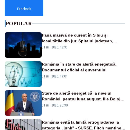
Facebook
POPULAR
Pană masivă de curent în Sibiu și
localitățile din jur. Spitalul județean,
semafoarele, rețelele de telefonie, grav
31 iul. 2026, 18:33
afectate
România în stare de alertă energetică.
Documentul oficial al guvernului
31 iul. 2026, 19:01
Stare de alertă energetică la nivelul
României, pentru luna august. Ilie Bolojan
a anunțat importuri și posibile restricții –
31 iul. 2026, 20:30
VIDEO
România evită la limită retrogradarea la
categoria „junk” - SURSE. Fitch menține