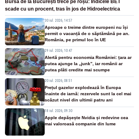
Bursa de la București trece pe roșu: Indicele BET
scade cu un procent, tras în jos de Hidroelectrica
30 iul. 2026, 14:57
Aproape o treime dintre europeni nu își
permit o vacanță de o săptămână pe an.
România, pe primul loc în UE
29 iul. 2026, 10:47
Alertă pentru economia României: țara ar
putea ajunge la „junk”, iar românii ar
putea plăti credite mai scumpe
20 iul. 2026, 08:51
Prețul gazelor explodează în Europa
înainte de iarnă: rezervele sunt la cel mai
scăzut nivel din ultimii patru ani
18 iul. 2026, 09:30
Apple depășește Nvidia și redevine cea
mai valoroasă companie din lume