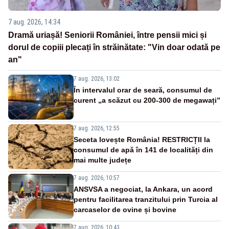
7 aug. 2026, 14:34
Dramă uriașă! Seniorii României, între pensii mici și
dorul de copiii plecați în străinătate: "Vin doar odată pe
an"
7 aug. 2026, 13:02
În intervalul orar de seară, consumul de
curent „a scăzut cu 200-300 de megawați”
7 aug. 2026, 12:55
Seceta lovește România! RESTRICȚII la
consumul de apă în 141 de localități din
mai multe județe
7 aug. 2026, 10:57
ANSVSA a negociat, la Ankara, un acord
pentru facilitarea tranzitului prin Turcia al
carcaselor de ovine și bovine
7 aug. 2026, 10:43