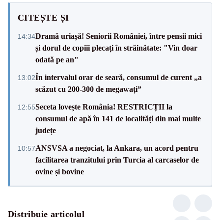
CITEȘTE ȘI
Dramă uriașă! Seniorii României, între pensii mici
14:34
și dorul de copiii plecați în străinătate: "Vin doar
odată pe an"
În intervalul orar de seară, consumul de curent „a
13:02
scăzut cu 200-300 de megawați”
Seceta lovește România! RESTRICȚII la
12:55
consumul de apă în 141 de localități din mai multe
județe
ANSVSA a negociat, la Ankara, un acord pentru
10:57
facilitarea tranzitului prin Turcia al carcaselor de
ovine și bovine
Distribuie articolul