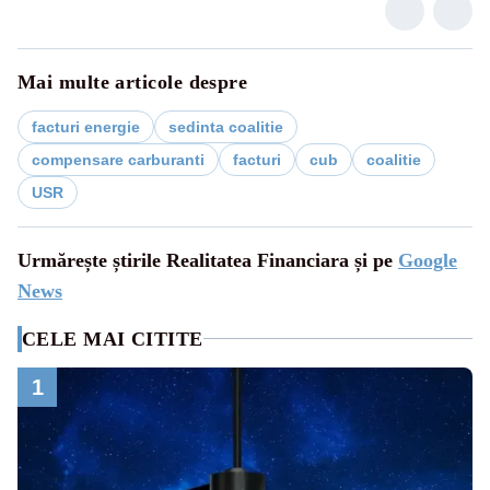
Mai multe articole despre
facturi energie
sedinta coalitie
compensare carburanti
facturi
cub
coalitie
USR
Urmărește știrile Realitatea Financiara și pe
Google
News
CELE MAI CITITE
1