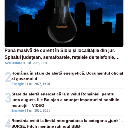
Pană masivă de curent în Sibiu și localitățile din jur.
Spitalul județean, semafoarele, rețelele de telefonie,
Actualitate
·
31 iul. 2026, 18:33
grav afectate
2
România în stare de alertă energetică. Documentul oficial
al guvernului
Energie
-
31 iul. 2026, 19:01
3
Stare de alertă energetică la nivelul României, pentru
luna august. Ilie Bolojan a anunțat importuri și posibile
restricții – VIDEO
Energie
-
31 iul. 2026, 20:30
4
România evită la limită retrogradarea la categoria „junk” -
SURSE. Fitch menține ratingul BBB-