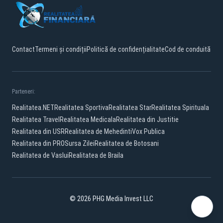
Contact
Termeni și condiții
Politică de confidențialitate
Cod de conduită
Parteneri:
Realitatea.NET
Realitatea Sportiva
Realitatea Star
Realitatea Spirituala
Realitatea Travel
Realitatea Medicala
Realitatea din Justitie
Realitatea din USR
Realitatea de Mehedinti
Vox Publica
Realitatea din PRO
Sursa Zilei
Realitatea de Botosani
Realitatea de Vaslui
Realitatea de Braila
© 2026 PHG Media Invest LLC
Facebook