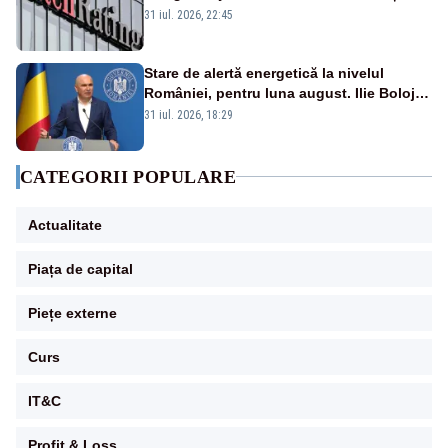
ratingul BBB-
31 iul. 2026, 22:45
Stare de alertă energetică la nivelul
României, pentru luna august. Ilie Bolojan
a anunțat importuri și posibile restricții –
31 iul. 2026, 18:29
VIDEO
CATEGORII POPULARE
Actualitate
Piața de capital
Piețe externe
Curs
IT&C
Profit & Loss