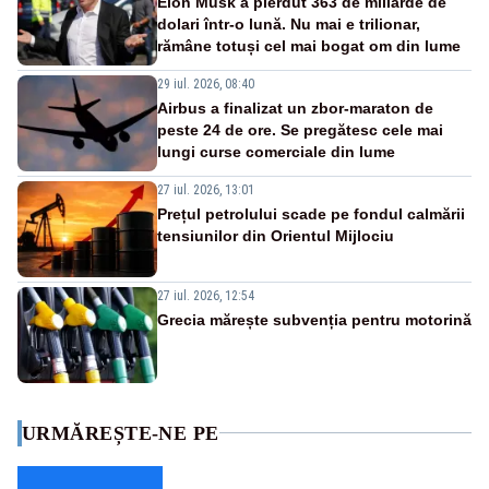
Elon Musk a pierdut 363 de miliarde de
dolari într-o lună. Nu mai e trilionar,
rămâne totuși cel mai bogat om din lume
29 iul. 2026, 08:40
Airbus a finalizat un zbor-maraton de
peste 24 de ore. Se pregătesc cele mai
lungi curse comerciale din lume
27 iul. 2026, 13:01
Prețul petrolului scade pe fondul calmării
tensiunilor din Orientul Mijlociu
27 iul. 2026, 12:54
Grecia mărește subvenția pentru motorină
URMĂREȘTE-NE PE