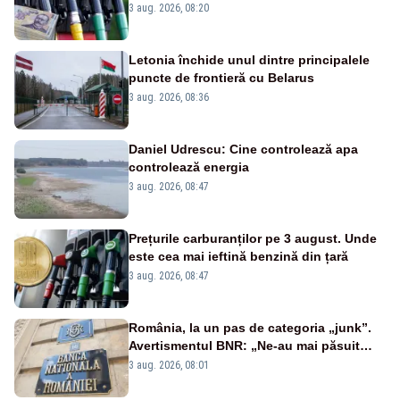
iar motorina de la 10,57 lei pe litru
3 aug. 2026, 08:20
Letonia închide unul dintre principalele
puncte de frontieră cu Belarus
3 aug. 2026, 08:36
Daniel Udrescu: Cine controlează apa
controlează energia
3 aug. 2026, 08:47
Prețurile carburanților pe 3 august. Unde
este cea mai ieftină benzină din țară
3 aug. 2026, 08:47
România, la un pas de categoria „junk”.
Avertismentul BNR: „Ne-au mai păsuit
pentru câteva luni”
3 aug. 2026, 08:01