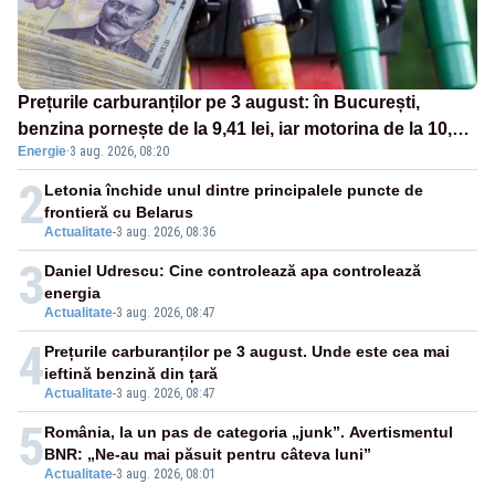
Prețurile carburanților pe 3 august: în București,
benzina pornește de la 9,41 lei, iar motorina de la 10,57
Energie
·
3 aug. 2026, 08:20
lei pe litru
2
Letonia închide unul dintre principalele puncte de
frontieră cu Belarus
Actualitate
-
3 aug. 2026, 08:36
3
Daniel Udrescu: Cine controlează apa controlează
energia
Actualitate
-
3 aug. 2026, 08:47
4
Prețurile carburanților pe 3 august. Unde este cea mai
ieftină benzină din țară
Actualitate
-
3 aug. 2026, 08:47
5
România, la un pas de categoria „junk”. Avertismentul
BNR: „Ne-au mai păsuit pentru câteva luni”
Actualitate
-
3 aug. 2026, 08:01