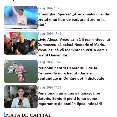
9 aug. 2026, 20:40
Gheorghe Piperea: „Aproximativ 6 lei din
prețul unui litru de carburant ajung la
stat”
9 aug. 2026, 17:46
Liviu Alexa: Vreau azi sǎ îi reamintesc lui
Dumnezeu cǎ existǎ Nectarie şi Maria.
Vreau azi sǎ vǎ reamintesc VOUǍ care e
rostul Oamenilor.
9 aug. 2026, 16:48
Pericolul pentru Reactorul 2 de la
Cernavodă nu a trecut. Barjele
scufundate în Dunăre pot fi dislocate
9 aug. 2026, 14:23
Pensionarii au ajuns să trăiască pe
datorie. Seniorii pierd lunar sume
importante de bani în lipsa indexării
PIAȚA DE CAPITAL