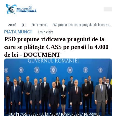
Acasă
Știri
Piața muncii
PSD propune ridicarea pragului de la care se plătește CASS pe pensii la 4.000 de lei - DOCUMENT
·
PIAȚA MUNCII
3 min citire
PSD propune ridicarea pragului de la
care se plătește CASS pe pensii la 4.000
de lei - DOCUMENT
ZIUA ÎN CARE GUVERNUL ÎȘI ASUMĂ RĂSPUNDEREA PE PRIMUL