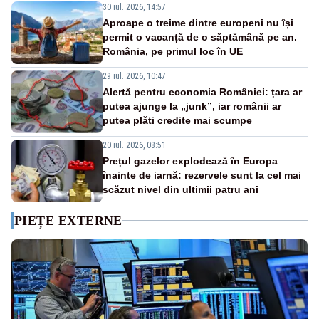
30 iul. 2026, 14:57
Aproape o treime dintre europeni nu își
permit o vacanță de o săptămână pe an.
România, pe primul loc în UE
29 iul. 2026, 10:47
Alertă pentru economia României: țara ar
putea ajunge la „junk”, iar românii ar
putea plăti credite mai scumpe
20 iul. 2026, 08:51
Prețul gazelor explodează în Europa
înainte de iarnă: rezervele sunt la cel mai
scăzut nivel din ultimii patru ani
PIEȚE EXTERNE