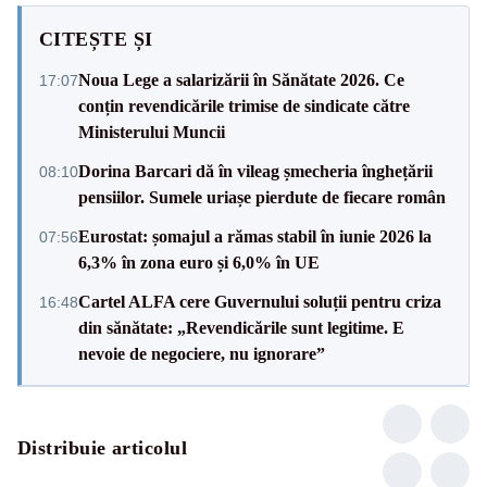
CITEȘTE ȘI
Noua Lege a salarizării în Sănătate 2026. Ce
17:07
conțin revendicările trimise de sindicate către
Ministerului Muncii
Dorina Barcari dă în vileag șmecheria înghețării
08:10
pensiilor. Sumele uriașe pierdute de fiecare român
Eurostat: șomajul a rămas stabil în iunie 2026 la
07:56
6,3% în zona euro și 6,0% în UE
Cartel ALFA cere Guvernului soluții pentru criza
16:48
din sănătate: „Revendicările sunt legitime. E
nevoie de negociere, nu ignorare”
Distribuie articolul