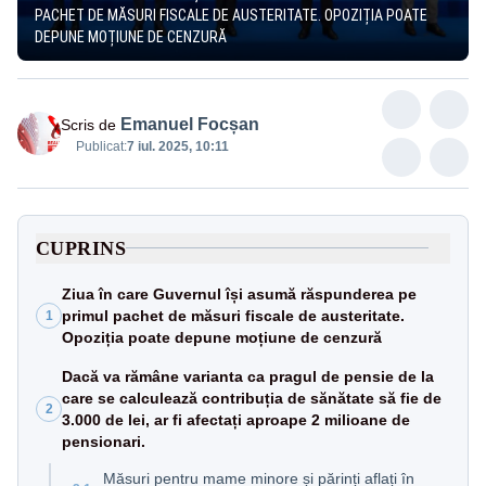
PACHET DE MĂSURI FISCALE DE AUSTERITATE. OPOZIȚIA POATE
DEPUNE MOȚIUNE DE CENZURĂ
Emanuel Focșan
Scris de
Publicat:
7 iul. 2025, 10:11
CUPRINS
Ziua în care Guvernul își asumă răspunderea pe
primul pachet de măsuri fiscale de austeritate.
1
Opoziția poate depune moțiune de cenzură
Dacă va rămâne varianta ca pragul de pensie de la
care se calculează contribuția de sănătate să fie de
2
3.000 de lei, ar fi afectați aproape 2 milioane de
pensionari.
Măsuri pentru mame minore și părinți aflați în