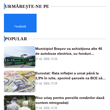
URMĂREȘTE-NE PE
Facebook
POPULAR
Municipiul Brașov va achiziţiona alte 40
de autobuze electrice, cu fonduri
europene
31 iul. 2026, 13:26
Eurostat: Rata inflaţiei a urcat până la
2,9% în iulie, sporind şansele ca BCE să
majoreze dobânda
31 iul. 2026, 13:29
Risc uriaș pentru pensiile românilor dacă
suntem retrogradați
31 iul. 2026, 13:32