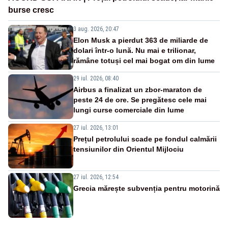
burse cresc
3 aug. 2026, 20:47
Elon Musk a pierdut 363 de miliarde de
dolari într-o lună. Nu mai e trilionar,
rămâne totuși cel mai bogat om din lume
29 iul. 2026, 08:40
Airbus a finalizat un zbor-maraton de
peste 24 de ore. Se pregătesc cele mai
lungi curse comerciale din lume
27 iul. 2026, 13:01
Prețul petrolului scade pe fondul calmării
tensiunilor din Orientul Mijlociu
27 iul. 2026, 12:54
Grecia mărește subvenția pentru motorină