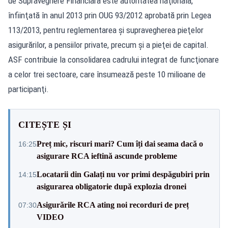
de Supraveghere Financiară este autoritatea naţională,
înfiinţată în anul 2013 prin OUG 93/2012 aprobată prin Legea
113/2013, pentru reglementarea şi supravegherea pieţelor
asigurărilor, a pensiilor private, precum şi a pieţei de capital.
ASF contribuie la consolidarea cadrului integrat de funcţionare
a celor trei sectoare, care însumează peste 10 milioane de
participanţi.
CITEȘTE ȘI
Preț mic, riscuri mari? Cum îți dai seama dacă o
16:25
asigurare RCA ieftină ascunde probleme
Locatarii din Galați nu vor primi despăgubiri prin
14:15
asigurarea obligatorie după explozia dronei
Asigurările RCA ating noi recorduri de preț
07:30
VIDEO