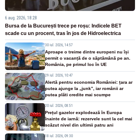
6 aug. 2026, 18:28
Bursa de la București trece pe roșu: Indicele BET
scade cu un procent, tras în jos de Hidroelectrica
30 iul. 2026, 14:57
Aproape o treime dintre europeni nu își
permit o vacanță de o săptămână pe an.
România, pe primul loc în UE
29 iul. 2026, 10:47
Alertă pentru economia României: țara ar
putea ajunge la „junk”, iar românii ar
putea plăti credite mai scumpe
20 iul. 2026, 08:51
Prețul gazelor explodează în Europa
înainte de iarnă: rezervele sunt la cel mai
scăzut nivel din ultimii patru ani
18 iul. 2026, 09:30