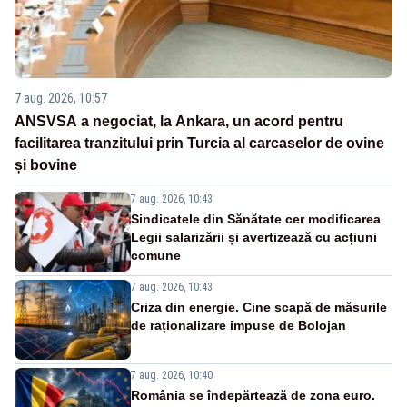
7 aug. 2026, 10:57
ANSVSA a negociat, la Ankara, un acord pentru
facilitarea tranzitului prin Turcia al carcaselor de ovine
și bovine
7 aug. 2026, 10:43
Sindicatele din Sănătate cer modificarea
Legii salarizării și avertizează cu acțiuni
comune
7 aug. 2026, 10:43
Criza din energie. Cine scapă de măsurile
de raționalizare impuse de Bolojan
7 aug. 2026, 10:40
România se îndepărtează de zona euro.