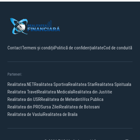
Contact
Termeni și condiții
Politică de confidențialitate
Cod de conduită
Parteneri:
Realitatea.NET
Realitatea Sportiva
Realitatea Star
Realitatea Spirituala
Realitatea Travel
Realitatea Medicala
Realitatea din Justitie
Realitatea din USR
Realitatea de Mehedinti
Vox Publica
Realitatea din PRO
Sursa Zilei
Realitatea de Botosani
Realitatea de Vaslui
Realitatea de Braila