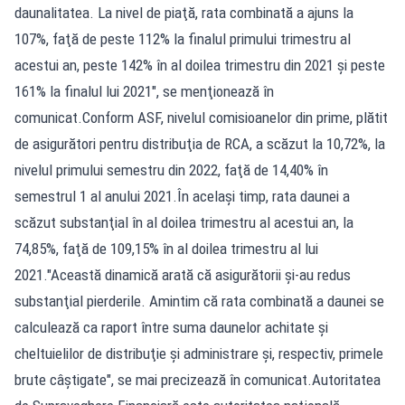
daunalitatea. La nivel de piaţă, rata combinată a ajuns la
107%, faţă de peste 112% la finalul primului trimestru al
acestui an, peste 142% în al doilea trimestru din 2021 şi peste
161% la finalul lui 2021", se menţionează în
comunicat.Conform ASF, nivelul comisioanelor din prime, plătit
de asigurători pentru distribuţia de RCA, a scăzut la 10,72%, la
nivelul primului semestru din 2022, faţă de 14,40% în
semestrul 1 al anului 2021.În acelaşi timp, rata daunei a
scăzut substanţial în al doilea trimestru al acestui an, la
74,85%, faţă de 109,15% în al doilea trimestru al lui
2021."Această dinamică arată că asigurătorii şi-au redus
substanţial pierderile. Amintim că rata combinată a daunei se
calculează ca raport între suma daunelor achitate şi
cheltuielilor de distribuţie şi administrare şi, respectiv, primele
brute câştigate", se mai precizează în comunicat.Autoritatea