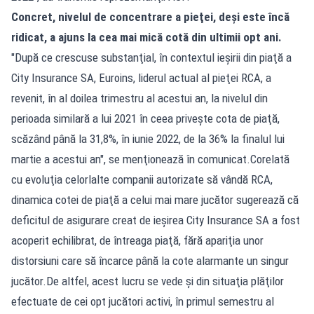
Concret, nivelul de concentrare a pieţei, deşi este încă
ridicat, a ajuns la cea mai mică cotă din ultimii opt ani.
"După ce crescuse substanţial, în contextul ieşirii din piaţă a
City Insurance SA, Euroins, liderul actual al pieţei RCA, a
revenit, în al doilea trimestru al acestui an, la nivelul din
perioada similară a lui 2021 în ceea priveşte cota de piaţă,
scăzând până la 31,8%, în iunie 2022, de la 36% la finalul lui
martie a acestui an", se menţionează în comunicat.Corelată
cu evoluţia celorlalte companii autorizate să vândă RCA,
dinamica cotei de piaţă a celui mai mare jucător sugerează că
deficitul de asigurare creat de ieşirea City Insurance SA a fost
acoperit echilibrat, de întreaga piaţă, fără apariţia unor
distorsiuni care să încarce până la cote alarmante un singur
jucător.De altfel, acest lucru se vede şi din situaţia plăţilor
efectuate de cei opt jucători activi, în primul semestru al