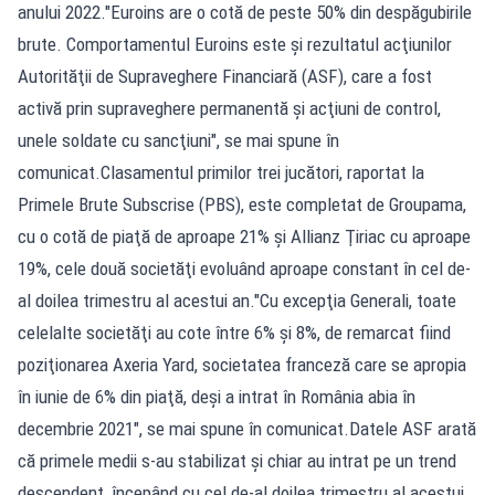
anului 2022."Euroins are o cotă de peste 50% din despăgubirile
brute. Comportamentul Euroins este şi rezultatul acţiunilor
Autorităţii de Supraveghere Financiară (ASF), care a fost
activă prin supraveghere permanentă şi acţiuni de control,
unele soldate cu sancţiuni", se mai spune în
comunicat.Clasamentul primilor trei jucători, raportat la
Primele Brute Subscrise (PBS), este completat de Groupama,
cu o cotă de piaţă de aproape 21% şi Allianz Ţiriac cu aproape
19%, cele două societăţi evoluând aproape constant în cel de-
al doilea trimestru al acestui an."Cu excepţia Generali, toate
celelalte societăţi au cote între 6% şi 8%, de remarcat fiind
poziţionarea Axeria Yard, societatea franceză care se apropia
în iunie de 6% din piaţă, deşi a intrat în România abia în
decembrie 2021", se mai spune în comunicat.Datele ASF arată
că primele medii s-au stabilizat şi chiar au intrat pe un trend
descendent, începând cu cel de-al doilea trimestru al acestui