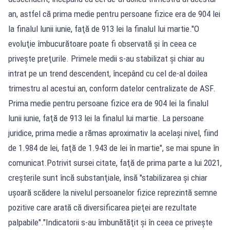
an, astfel că prima medie pentru persoane fizice era de 904 lei
la finalul lunii iunie, faţă de 913 lei la finalul lui martie."O
evoluţie îmbucurătoare poate fi observată şi în ceea ce
priveşte preţurile. Primele medii s-au stabilizat şi chiar au
intrat pe un trend descendent, începând cu cel de-al doilea
trimestru al acestui an, conform datelor centralizate de ASF.
Prima medie pentru persoane fizice era de 904 lei la finalul
lunii iunie, faţă de 913 lei la finalul lui martie. La persoane
juridice, prima medie a rămas aproximativ la acelaşi nivel, fiind
de 1.984 de lei, faţă de 1.943 de lei în martie", se mai spune în
comunicat.Potrivit sursei citate, faţă de prima parte a lui 2021,
creşterile sunt încă substanţiale, însă "stabilizarea şi chiar
uşoară scădere la nivelul persoanelor fizice reprezintă semne
pozitive care arată că diversificarea pieţei are rezultate
palpabile"."Indicatorii s-au îmbunătăţit şi în ceea ce priveşte