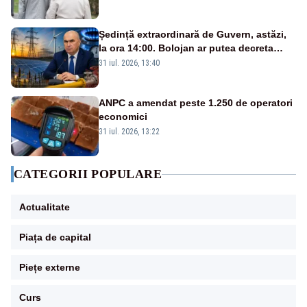
Ședință extraordinară de Guvern, astăzi,
la ora 14:00. Bolojan ar putea decreta
stare de urgență energetică
31 iul. 2026, 13:40
ANPC a amendat peste 1.250 de operatori
economici
31 iul. 2026, 13:22
CATEGORII POPULARE
Actualitate
Piața de capital
Piețe externe
Curs