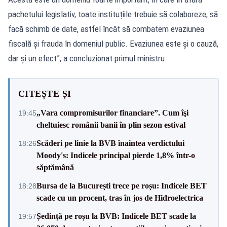
pachetului legislativ, toate instituțiile trebuie să colaboreze, să
facă schimb de date, astfel încât să combatem evaziunea
fiscală și frauda în domeniul public. Evaziunea este și o cauză,
dar și un efect”, a concluzionat primul ministru.
CITEȘTE ȘI
„Vara compromisurilor financiare”. Cum îşi
19:45
cheltuiesc românii banii în plin sezon estival
Scăderi pe linie la BVB înaintea verdictului
18:26
Moody's: Indicele principal pierde 1,8% într-o
săptămână
Bursa de la București trece pe roșu: Indicele BET
18:28
scade cu un procent, tras în jos de Hidroelectrica
Ședință pe roșu la BVB: Indicele BET scade la
19:57