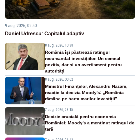
9 aug. 2026, 09:50
Daniel Udrescu: Capitalul adaptiv
8 aug. 2026, 10:38
România își păstrează ratingul
recomandat investițiilor. Un semnal
pozitiv, dar și un avertisment pentru
autorități
8 aug. 2026, 00:02
Ministrul Finanțelor, Alexandru Nazare,
reacție la decizia Moody's: „România
rămâne pe harta marilor investiții”
7 aug. 2026, 23:15
Decizie crucială pentru economia
României: Moody’s a menținut ratingul de
țară
7 aug. 2026, 21:43