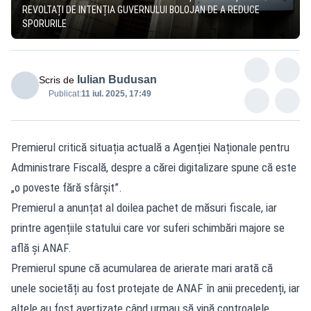
REVOLTAȚI DE INTENȚIA GUVERNULUI BOLOJAN DE A REDUCE
SPORURILE
Iulian Budusan
Scris de
Publicat:
11 iul. 2025, 17:49
Premierul critică situația actuală a Agenției Naționale pentru
Administrare Fiscală, despre a cărei digitalizare spune că este
„o poveste fără sfârșit”.
Premierul a anunțat al doilea pachet de măsuri fiscale, iar
printre agențiile statului care vor suferi schimbări majore se
află și ANAF.
Premierul spune că acumularea de arierate mari arată că
unele societăți au fost protejate de ANAF în anii precedenți, iar
altele au fost avertizate când urmau să vină controalele.