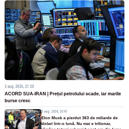
3 aug. 2026, 21:20
ACORD SUA-IRAN | Prețul petrolului scade, iar marile
burse cresc
3 aug. 2026, 20:47
Elon Musk a pierdut 363 de miliarde de
dolari într-o lună. Nu mai e trilionar,