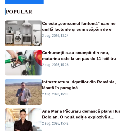
POPULAR
Ce este „consumul fantomă” care ne
umflă facturile și cum scăpăm de el
2 aug. 2026, 13:24
Carburanții s-au scumpit din nou,
motorina este la un pas de 11 lei/litru
2 aug. 2026, 15:36
Infrastructura irigațiilor din România,
lăsată în paragină
2 aug. 2026, 15:38
Ana Maria Păcuraru demască planul lui
Bolojan. O nouă ediție explozivă a
emisiunii „Miza Zilei” la Realitatea PLUS
2 aug. 2026, 15:42