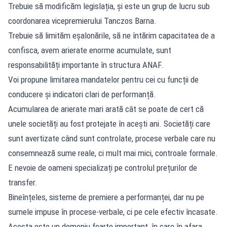
Trebuie să modificăm legislația, și este un grup de lucru sub
coordonarea vicepremierului Tanczos Barna.
Trebuie să limităm eșalonările, să ne întărim capacitatea de a
confisca, avem arierate enorme acumulate, sunt
responsabilități importante în structura ANAF.
Voi propune limitarea mandatelor pentru cei cu funcții de
conducere și indicatori clari de performanță.
Acumularea de arierate mari arată cât se poate de cert că
unele societăți au fost protejate în acești ani. Societăți care
sunt avertizate când sunt controlate, procese verbale care nu
consemnează sume reale, ci mult mai mici, controale formale.
E nevoie de oameni specializați pe controlul prețurilor de
transfer.
Bineînțeles, sisteme de premiere a performanței, dar nu pe
sumele impuse în procese-verbale, ci pe cele efectiv încasate.
Acesta este un domeniu foarte important, în care în afara