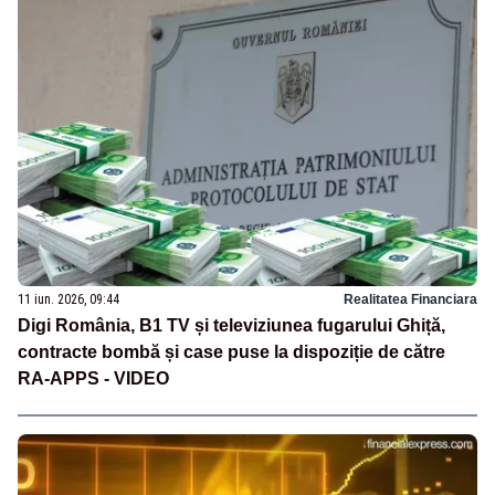
11 iun. 2026, 09:44
Realitatea Financiara
Digi România, B1 TV și televiziunea fugarului Ghiță,
contracte bombă și case puse la dispoziție de către
RA-APPS - VIDEO