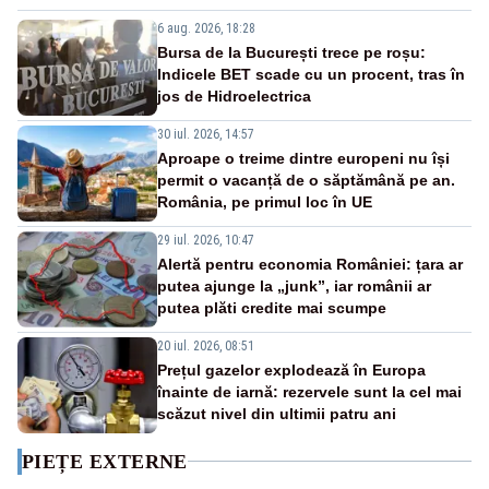
6 aug. 2026, 18:28
Bursa de la București trece pe roșu:
Indicele BET scade cu un procent, tras în
jos de Hidroelectrica
30 iul. 2026, 14:57
Aproape o treime dintre europeni nu își
permit o vacanță de o săptămână pe an.
România, pe primul loc în UE
29 iul. 2026, 10:47
Alertă pentru economia României: țara ar
putea ajunge la „junk”, iar românii ar
putea plăti credite mai scumpe
20 iul. 2026, 08:51
Prețul gazelor explodează în Europa
înainte de iarnă: rezervele sunt la cel mai
scăzut nivel din ultimii patru ani
PIEȚE EXTERNE