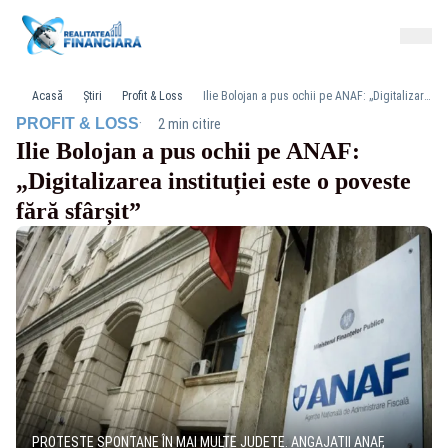
Acasă
Știri
Profit & Loss
Ilie Bolojan a pus ochii pe ANAF: „Digitalizarea instituției este o poveste fără sfârșit”
·
PROFIT & LOSS
2 min citire
Ilie Bolojan a pus ochii pe ANAF:
„Digitalizarea instituției este o poveste
fără sfârșit”
PROTESTE SPONTANE ÎN MAI MULTE JUDEȚE. ANGAJAȚII ANAF,