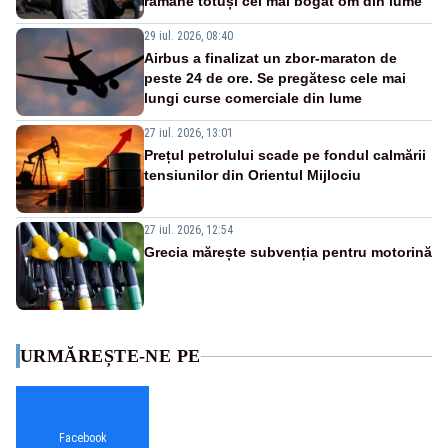
rămâne totuși cel mai bogat om din lume
29 iul. 2026, 08:40
Airbus a finalizat un zbor-maraton de
peste 24 de ore. Se pregătesc cele mai
lungi curse comerciale din lume
27 iul. 2026, 13:01
Prețul petrolului scade pe fondul calmării
tensiunilor din Orientul Mijlociu
27 iul. 2026, 12:54
Grecia mărește subvenția pentru motorină
URMĂREȘTE-NE PE
Facebook