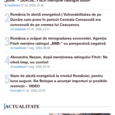
„junk” - SURSE. Fitch menține ratingul BBB-
Actualitate
·
31 iul. 2026, 22:45
2
România în alertă energetică | Vulnerabilitatea de pe
Dunăre care pune în pericol Centrala Cernavodă era
cunoscută de pe vremea lui Ceaușescu
Actualitate
-
31 iul. 2026, 23:31
3
România a scăpat de retrogradarea economiei. Agenția
Fitch menține ratingul „BBB-” cu perspectivă negativă
Actualitate
-
1 aug. 2026, 06:48
4
Alexandru Nazare, după menținerea ratingului Fitch: Ne
oferă timp, nu confort
Actualitate
-
1 aug. 2026, 07:02
5
Stare de alertă energetică la nivelul României, pentru
luna august. Ilie Bolojan a anunțat importuri și posibile
restricții – VIDEO
Energie
-
31 iul. 2026, 20:30
ACTUALITATE