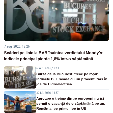
7 aug. 2026, 18:26
Scăderi pe linie la BVB înaintea verdictului Moody's:
Indicele principal pierde 1,8% într-o săptămână
6 aug. 2026, 18:28
Bursa de la București trece pe roșu:
Indicele BET scade cu un procent, tras în
jos de Hidroelectrica
30 iul. 2026, 14:57
Aproape o treime dintre europeni nu își
permit o vacanță de o săptămână pe an.
România, pe primul loc în UE