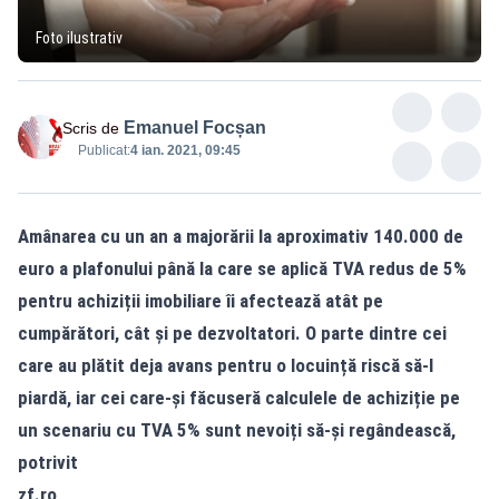
Foto ilustrativ
Emanuel Focșan
Scris de
Publicat:
4 ian. 2021, 09:45
Amânarea cu un an a majorării la aproximativ 140.000 de
euro a plafonului până la care se aplică TVA redus de 5%
pentru achiziții imobiliare îi afectează atât pe
cumpărători, cât și pe dezvoltatori. O parte dintre cei
care au plătit deja avans pentru o locuință riscă să-l
piardă, iar cei care-și făcuseră calculele de achiziție pe
un scenariu cu TVA 5% sunt nevoiți să-și regândească,
potrivit
zf.ro