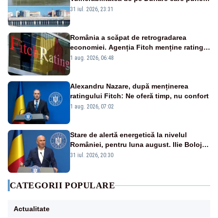
în pericol Centrala Cernavodă era
31 iul. 2026, 23:31
cunoscută de pe vremea lui Ceaușescu
România a scăpat de retrogradarea
economiei. Agenția Fitch menține ratingul
„BBB-” cu perspectivă negativă
1 aug. 2026, 06:48
Alexandru Nazare, după menținerea
ratingului Fitch: Ne oferă timp, nu confort
1 aug. 2026, 07:02
Stare de alertă energetică la nivelul
României, pentru luna august. Ilie Bolojan
a anunțat importuri și posibile restricții –
31 iul. 2026, 20:30
VIDEO
CATEGORII POPULARE
Actualitate