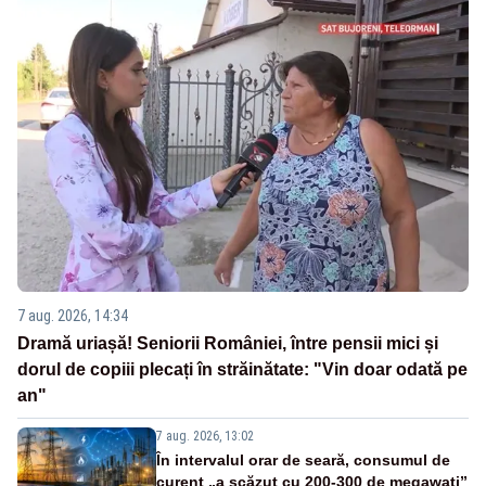
7 aug. 2026, 14:34
Dramă uriașă! Seniorii României, între pensii mici și
dorul de copiii plecați în străinătate: "Vin doar odată pe
an"
7 aug. 2026, 13:02
În intervalul orar de seară, consumul de
curent „a scăzut cu 200-300 de megawați”