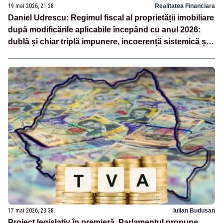
19 mai 2026, 21:28
Realitatea Financiara
Daniel Udrescu: Regimul fiscal al proprietății imobiliare
după modificările aplicabile începând cu anul 2026:
dublă și chiar triplă impunere, incoerență sistemică și
discriminare structurală între persoana fizică și
persoana juridică
17 mai 2026, 23:38
Iulian Budusan
Proiect legislativ în premieră. Parlamentul propune