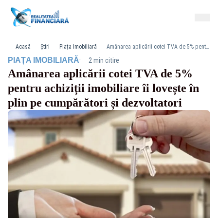
Acasă
Știri
Piața Imobiliară
Amânarea aplicării cotei TVA de 5% pentru achiziții imobiliare îi lovește în plin pe cumpărători și dezvoltatori
·
PIAȚA IMOBILIARĂ
2 min citire
Amânarea aplicării cotei TVA de 5%
pentru achiziții imobiliare îi lovește în
plin pe cumpărători și dezvoltatori