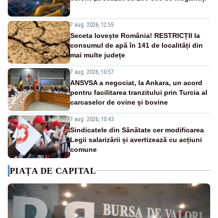
7 aug. 2026, 12:55
Seceta lovește România! RESTRICȚII la
consumul de apă în 141 de localități din
mai multe județe
7 aug. 2026, 10:57
ANSVSA a negociat, la Ankara, un acord
pentru facilitarea tranzitului prin Turcia al
carcaselor de ovine și bovine
7 aug. 2026, 10:43
Sindicatele din Sănătate cer modificarea
Legii salarizării și avertizează cu acțiuni
comune
PIAȚA DE CAPITAL