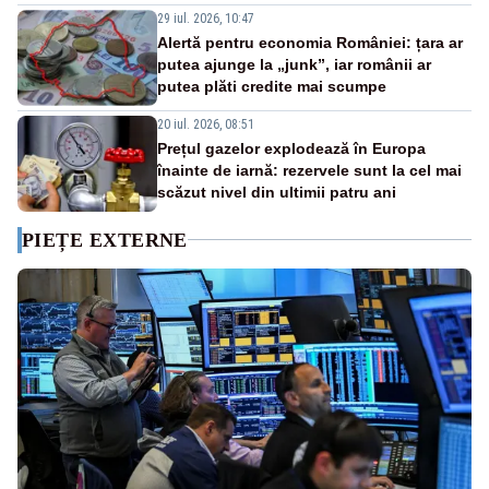
29 iul. 2026, 10:47
Alertă pentru economia României: țara ar
putea ajunge la „junk”, iar românii ar
putea plăti credite mai scumpe
20 iul. 2026, 08:51
Prețul gazelor explodează în Europa
înainte de iarnă: rezervele sunt la cel mai
scăzut nivel din ultimii patru ani
PIEȚE EXTERNE