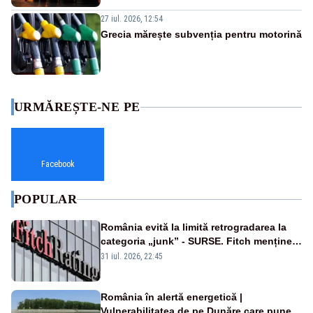
27 iul. 2026, 12:54
Grecia mărește subvenția pentru motorină
URMĂREȘTE-NE PE
Facebook
POPULAR
România evită la limită retrogradarea la
categoria „junk” - SURSE. Fitch menține
ratingul BBB-
31 iul. 2026, 22:45
România în alertă energetică |
Vulnerabilitatea de pe Dunăre care pune