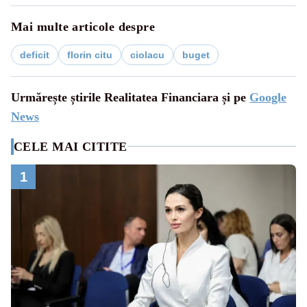
Mai multe articole despre
deficit
florin citu
ciolacu
buget
Urmărește știrile Realitatea Financiara și pe
Google
News
CELE MAI CITITE
1