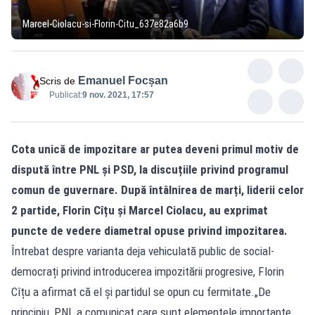
Marcel-Ciolacu-si-Florin-Citu_637e82a6b9
Emanuel Focșan
Scris de
Publicat:
9 nov. 2021, 17:57
Cota unică de impozitare ar putea deveni primul motiv de
dispută între PNL și PSD, la discuțiile privind programul
comun de guvernare. După întâlnirea de marți, liderii celor
2 partide, Florin Cîțu și Marcel Ciolacu, au exprimat
puncte de vedere diametral opuse privind impozitarea.
Întrebat despre varianta deja vehiculată public de social-
democrați privind introducerea impozitării progresive, Florin
Cîțu a afirmat că el și partidul se opun cu fermitate.„De
principiu, PNL a comunicat care sunt elementele importante