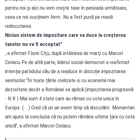
pentru noi şi aici nu vom crește taxe în perioada următoare,
ceea ce noi susținem ferm. Nu a fost pusă pe masă
rediscutarea.
Niciun sistem de impozitare care va duce la creşterea
taxelor nu va fi acceptat”
, a afirmat Florin Cîţu, după întâlnirea de marţi cu Marcel
Ciolacu.Pe de altă parte, liderul social-democrat a reafirmat
intenția partidului său de a readuce în discuție impozitarea
veniturilor."În toate țările civilizate si cu economii mai
dezvoltate decât a României se aplică (impozitarea progresivă
- N.R.) Mai sunt 4 state care au rămas cu cota unica în
Europa. (...) Cred că un an avem timp să discutăm. Momentan
am ajuns la concluzia că nu putem rămâne ultima țara cu cota
unică", a afirmat Marcel Ciolacu.