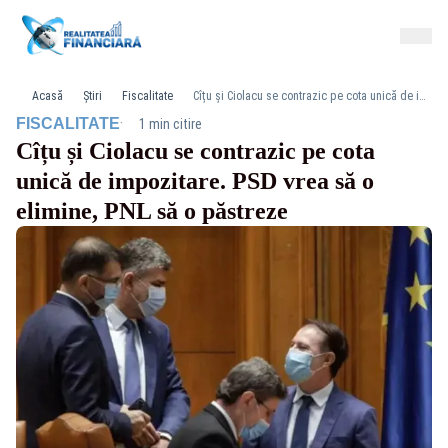
Acasă
Știri
Fiscalitate
Cîțu și Ciolacu se contrazic pe cota unică de impozitare. PSD vrea să o elimine, PNL să o păstreze
·
FISCALITATE
1 min citire
Cîțu și Ciolacu se contrazic pe cota
unică de impozitare. PSD vrea să o
elimine, PNL să o păstreze