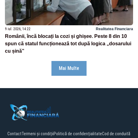
9 iul. 2026, 14:22
Realitatea Financiara
Românii, încă blocați la cozi și ghișee. Peste 8 din 10
spun că statul funcționează tot după logica „dosarului
cu șină”
Mai Multe
Contact
Termeni și condiții
Politică de confidențialitate
Cod de conduită