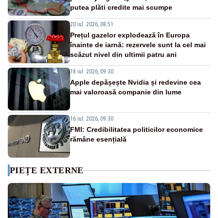
putea plăti credite mai scumpe
20 iul. 2026, 08:51
Prețul gazelor explodează în Europa
înainte de iarnă: rezervele sunt la cel mai
scăzut nivel din ultimii patru ani
18 iul. 2026, 09:30
Apple depășește Nvidia și redevine cea
mai valoroasă companie din lume
16 iul. 2026, 09:30
FMI: Credibilitatea politicilor economice
rămâne esențială
PIEȚE EXTERNE