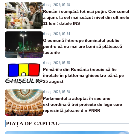
6 aug. 2026, 09:48
Românii cumpără tot mai puțin. Consumul
a ajuns la cel mai scăzut nivel din ultimele
11 luni: datele INS
6 aug. 2026, 09:34
O comună întrerupe iluminatul public
pentru că nu mai are bani să plătească
facturile
6 aug. 2026, 08:35
Primăriile din România trebuie să fie
înrolate în platforma ghiseul.ro până pe
25 august
6 aug. 2026, 08:28
Parlamentul a adoptat în sesiune
extraordinară trei proiecte de lege care
reprezintă jaloane din PNRR
PIAȚA DE CAPITAL