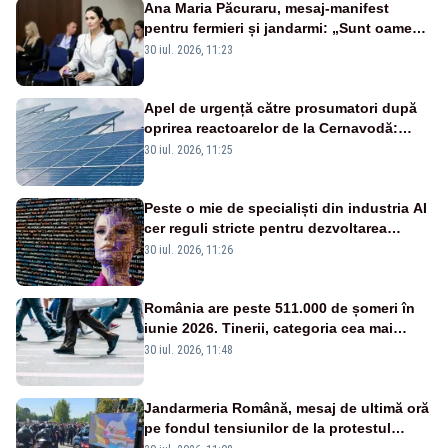
Ana Maria Păcuraru, mesaj-manifest
pentru fermieri și jandarmi: „Sunt oameni
disperați, nu sunt răufăcători”
30 iul. 2026, 11:23
Apel de urgență către prosumatori după
oprirea reactoarelor de la Cernavodă:
România are nevoie de energie
30 iul. 2026, 11:25
Peste o mie de specialiști din industria AI
cer reguli stricte pentru dezvoltarea
inteligenței artificiale
30 iul. 2026, 11:26
România are peste 511.000 de șomeri în
iunie 2026. Tinerii, categoria cea mai
afectată
30 iul. 2026, 11:48
Jandarmeria Română, mesaj de ultimă oră
pe fondul tensiunilor de la protestul
masiv al fermierilor - VIDEO