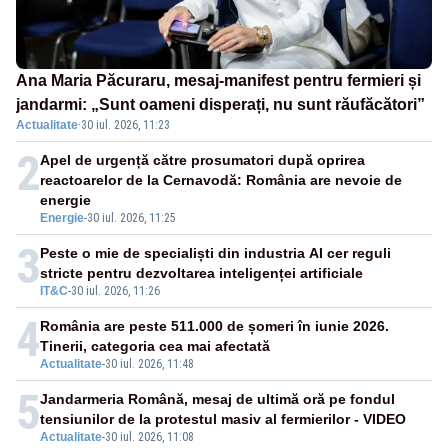
Ana Maria Păcuraru, mesaj-manifest pentru fermieri și
jandarmi: „Sunt oameni disperați, nu sunt răufăcători”
Actualitate
·
30 iul. 2026, 11:23
2
Apel de urgență către prosumatori după oprirea
reactoarelor de la Cernavodă: România are nevoie de
energie
Energie
-
30 iul. 2026, 11:25
3
Peste o mie de specialiști din industria AI cer reguli
stricte pentru dezvoltarea inteligenței artificiale
IT&C
-
30 iul. 2026, 11:26
4
România are peste 511.000 de șomeri în iunie 2026.
Tinerii, categoria cea mai afectată
Actualitate
-
30 iul. 2026, 11:48
5
Jandarmeria Română, mesaj de ultimă oră pe fondul
tensiunilor de la protestul masiv al fermierilor - VIDEO
Actualitate
-
30 iul. 2026, 11:08