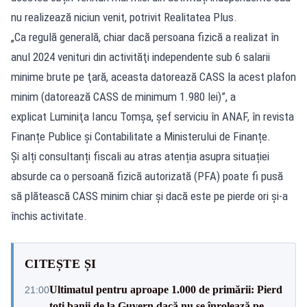
nu realizează niciun venit, potrivit Realitatea Plus.
„Ca regulă generală, chiar dacă persoana fizică a realizat în
anul 2024 venituri din activităţi independente sub 6 salarii
minime brute pe ţară, aceasta datorează CASS la acest plafon
minim (datorează CASS de minimum 1.980 lei)”, a
explicat Luminiţa Iancu Tomșa, șef serviciu în ANAF, în revista
Finanțe Publice și Contabilitate a Ministerului de Finanțe.
Și alți consultanți fiscali au atras atenția asupra situației
absurde ca o persoană fizică autorizată (PFA) poate fi pusă
să plătească CASS minim chiar și dacă este pe pierde ori și-a
închis activitate.
CITEȘTE ȘI
Ultimatul pentru aproape 1.000 de primării: Pierd
21:00
toți banii de la Guvern dacă nu se înrolează pe