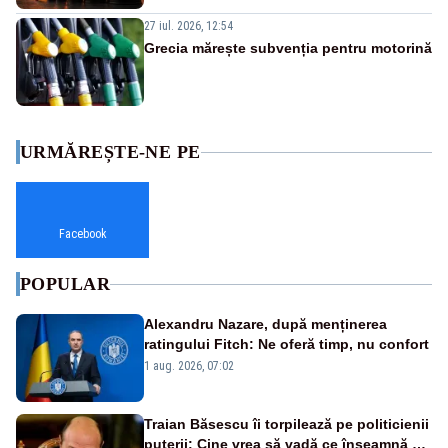
27 iul. 2026, 12:54
Grecia mărește subvenția pentru motorină
URMĂREȘTE-NE PE
Facebook
POPULAR
Alexandru Nazare, după menținerea
ratingului Fitch: Ne oferă timp, nu confort
1 aug. 2026, 07:02
Traian Băsescu îi torpilează pe politicienii
puterii: Cine vrea să vadă ce înseamnă să