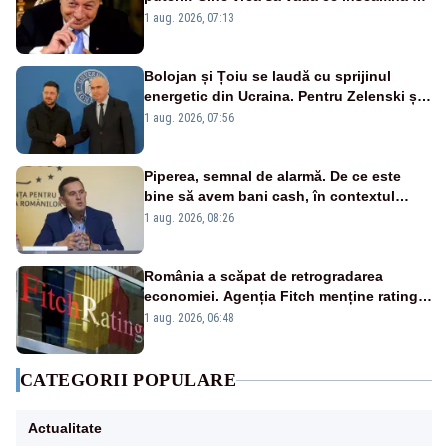
fii prost, se uită la România
1 aug. 2026, 07:13
Bolojan și Țoiu se laudă cu sprijinul
energetic din Ucraina. Pentru Zelenski și
înalții oficiali de la Kiev, subiectul nu
1 aug. 2026, 07:56
există
Piperea, semnal de alarmă. De ce este
bine să avem bani cash, în contextul
alertei energetice?
1 aug. 2026, 08:26
România a scăpat de retrogradarea
economiei. Agenția Fitch menține ratingul
„BBB-” cu perspectivă negativă
1 aug. 2026, 06:48
CATEGORII POPULARE
Actualitate