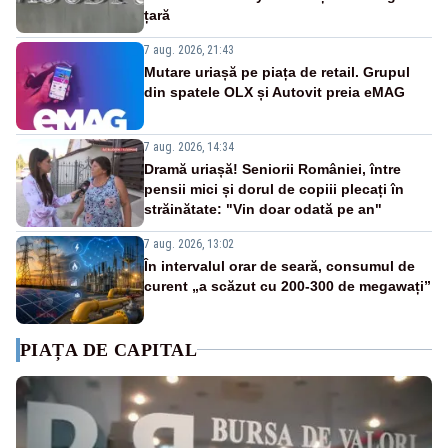
țară
7 aug. 2026, 21:43
Mutare uriașă pe piața de retail. Grupul
din spatele OLX și Autovit preia eMAG
7 aug. 2026, 14:34
Dramă uriașă! Seniorii României, între
pensii mici și dorul de copiii plecați în
străinătate: "Vin doar odată pe an"
7 aug. 2026, 13:02
În intervalul orar de seară, consumul de
curent „a scăzut cu 200-300 de megawați”
PIAȚA DE CAPITAL