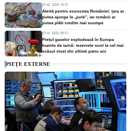
29 iul. 2026, 10:47
Alertă pentru economia României: țara ar
putea ajunge la „junk”, iar românii ar
putea plăti credite mai scumpe
20 iul. 2026, 08:51
Prețul gazelor explodează în Europa
înainte de iarnă: rezervele sunt la cel mai
scăzut nivel din ultimii patru ani
PIEȚE EXTERNE