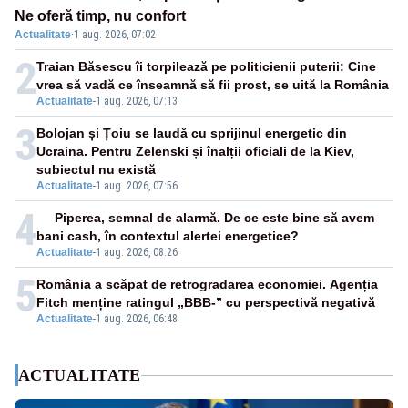
Ne oferă timp, nu confort
Actualitate
·
1 aug. 2026, 07:02
2
Traian Băsescu îi torpilează pe politicienii puterii: Cine
vrea să vadă ce înseamnă să fii prost, se uită la România
Actualitate
-
1 aug. 2026, 07:13
3
Bolojan și Țoiu se laudă cu sprijinul energetic din
Ucraina. Pentru Zelenski și înalții oficiali de la Kiev,
subiectul nu există
Actualitate
-
1 aug. 2026, 07:56
4
Piperea, semnal de alarmă. De ce este bine să avem
bani cash, în contextul alertei energetice?
Actualitate
-
1 aug. 2026, 08:26
5
România a scăpat de retrogradarea economiei. Agenția
Fitch menține ratingul „BBB-” cu perspectivă negativă
Actualitate
-
1 aug. 2026, 06:48
ACTUALITATE