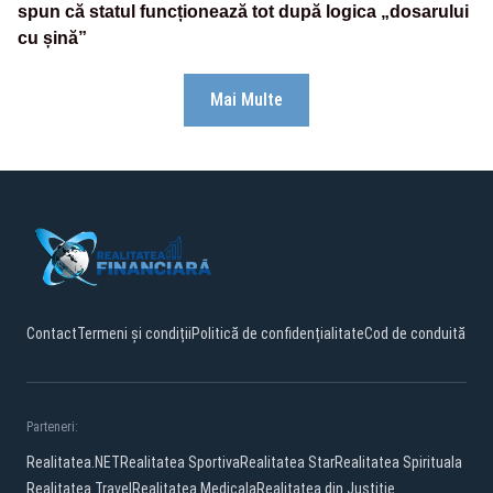
spun că statul funcționează tot după logica „dosarului
cu șină”
Mai Multe
Contact
Termeni și condiții
Politică de confidențialitate
Cod de conduită
Parteneri:
Realitatea.NET
Realitatea Sportiva
Realitatea Star
Realitatea Spirituala
Realitatea Travel
Realitatea Medicala
Realitatea din Justitie