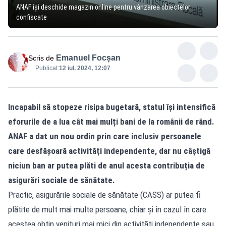
ANAF își deschide magazin online pentru vânzarea obiectelor
confiscate
Emanuel Focșan
Scris de
Publicat:
12 iul. 2024, 12:07
Incapabil să stopeze risipa bugetară, statul își intensifică
eforurile de a lua cât mai mulți bani de la românii de rând.
ANAF a dat un nou ordin prin care inclusiv persoanele
care desfășoară activități independente, dar nu câștigă
niciun ban ar putea plăti de anul acesta contribuția de
asigurări sociale de sănătate.
Practic, asigurările sociale de sănătate (CASS) ar putea fi
plătite de mult mai multe persoane, chiar și în cazul în care
acestea obțin venituri mai mici din activități independente sau