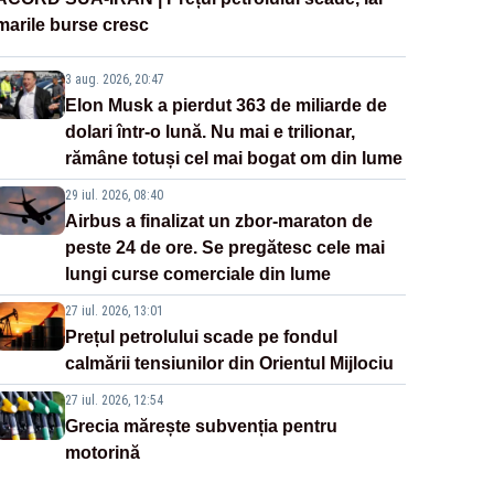
marile burse cresc
3 aug. 2026, 20:47
Elon Musk a pierdut 363 de miliarde de
dolari într-o lună. Nu mai e trilionar,
rămâne totuși cel mai bogat om din lume
29 iul. 2026, 08:40
Airbus a finalizat un zbor-maraton de
peste 24 de ore. Se pregătesc cele mai
lungi curse comerciale din lume
27 iul. 2026, 13:01
Prețul petrolului scade pe fondul
calmării tensiunilor din Orientul Mijlociu
27 iul. 2026, 12:54
Grecia mărește subvenția pentru
motorină