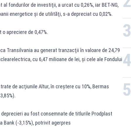
al fondurilor de investiţii, a urcat cu 0,26%, iar BET-NG,
ii energetice şi de utilităţi, s-a depreciat cu 0,02%.
rat o apreciere de 0,47%.
ca Transilvania au generat tranzacţii în valoare de 24,79
clearelectrica, cu 6,47 milioane de lei, şi cele ale Fondului
.
strate de acţiunile Altur, în creştere cu 10%, Bermas
3,85%).
 deprecieri au fost consemnate de titlurile Prodplast
a Bank (-3,15%), potrivit agerpres