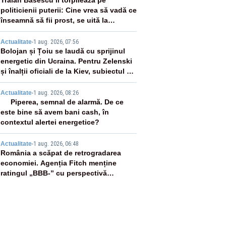
2
Traian Băsescu îi torpilează pe
politicienii puterii: Cine vrea să vadă ce
înseamnă să fii prost, se uită la
România
3
Actualitate
-
1 aug. 2026, 07:56
Bolojan și Țoiu se laudă cu sprijinul
energetic din Ucraina. Pentru Zelenski
și înalții oficiali de la Kiev, subiectul nu
există
4
Actualitate
-
1 aug. 2026, 08:26
Piperea, semnal de alarmă. De ce
este bine să avem bani cash, în
contextul alertei energetice?
5
Actualitate
-
1 aug. 2026, 06:48
România a scăpat de retrogradarea
economiei. Agenția Fitch menține
ratingul „BBB-” cu perspectivă
negativă