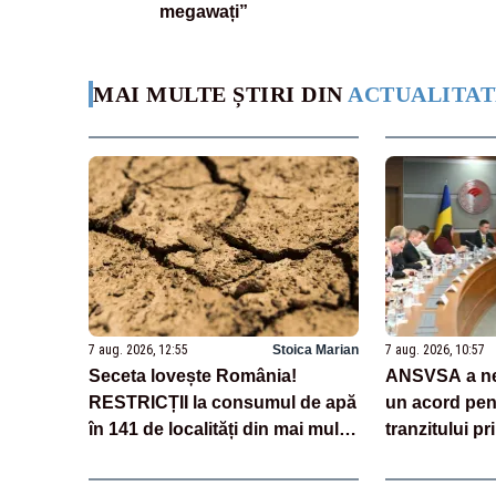
megawați”
MAI MULTE ȘTIRI DIN
ACTUALITAT
7 aug. 2026, 12:55
Stoica Marian
7 aug. 2026, 10:57
Seceta lovește România!
ANSVSA a neg
RESTRICȚII la consumul de apă
un acord pent
în 141 de localități din mai multe
tranzitului pr
județe
carcaselor de