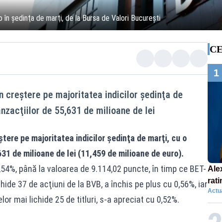
 în şedinţa de marţi, de la Bursa de Valori Bucureşti
CE
1
în creştere pe majoritatea indicilor şedinţa de
anzacţiilor de 55,631 de milioane de lei
ştere pe majoritatea indicilor şedinţa de marţi, cu o
631 de milioane de lei (11,459 de milioane de euro).
,54%, până la valoarea de 9.114,02 puncte, în timp ce BET-
Ale
rati
chide 37 de acţiuni de la BVB, a închis pe plus cu 0,56%, iar
Actua
con
lor mai lichide 25 de titluri, s-a apreciat cu 0,52%.