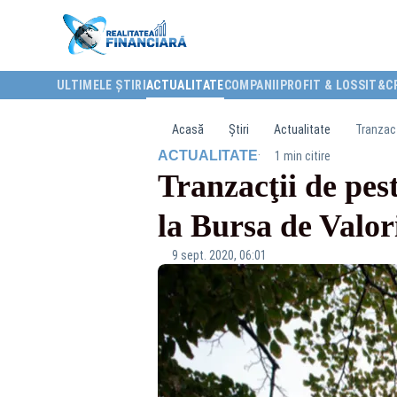
ULTIMELE ȘTIRI
ACTUALITATE
COMPANII
PROFIT & LOSS
IT&C
Acasă
Știri
Actualitate
Tranzacţ
·
ACTUALITATE
1 min citire
Tranzacţii de pest
la Bursa de Valor
9 sept. 2020, 06:01