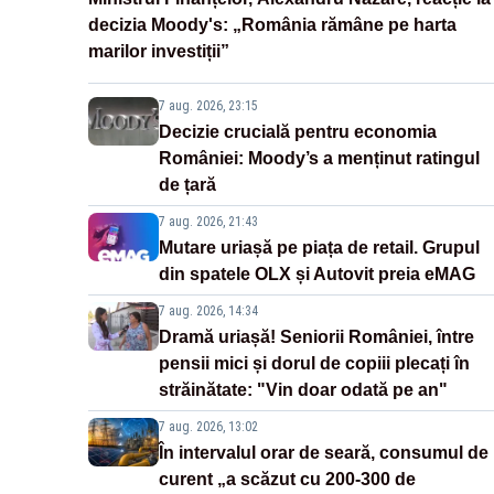
decizia Moody's: „România rămâne pe harta
marilor investiții”
7 aug. 2026, 23:15
Decizie crucială pentru economia
României: Moody’s a menținut ratingul
de țară
7 aug. 2026, 21:43
Mutare uriașă pe piața de retail. Grupul
din spatele OLX și Autovit preia eMAG
7 aug. 2026, 14:34
Dramă uriașă! Seniorii României, între
pensii mici și dorul de copiii plecați în
străinătate: "Vin doar odată pe an"
7 aug. 2026, 13:02
În intervalul orar de seară, consumul de
curent „a scăzut cu 200-300 de