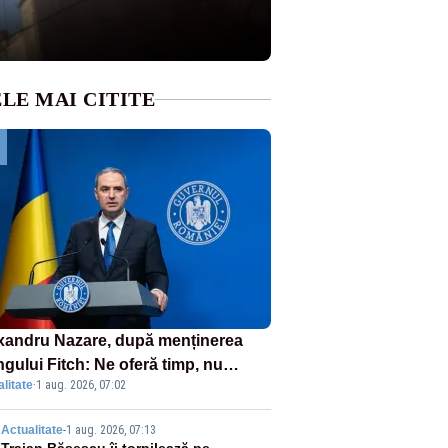
LE MAI CITITE
xandru Nazare, după menținerea
ngului Fitch: Ne oferă timp, nu
litate
·
1 aug. 2026, 07:02
fort
Actualitate
-
1 aug. 2026, 07:13