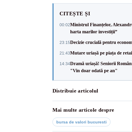
CITEȘTE ȘI
Ministrul Finanțelor, Alexand
00:02
harta marilor investiții”
Decizie crucială pentru econom
23:15
Mutare uriașă pe piața de reta
21:43
Dramă uriașă! Seniorii României,
14:34
"Vin doar odată pe an"
Distribuie articolul
Mai multe articole despre
bursa de valori bucuresti