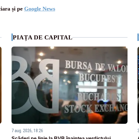
ciara și pe
Google News
PIAȚA DE CAPITAL
7 aug. 2026, 18:26
Scăderi pe linie la BVB înaintea verdictului