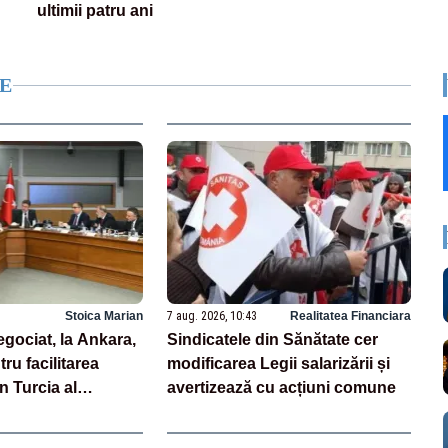
ultimii patru ani
E
Stoica Marian
7 aug. 2026, 10:43
Realitatea Financiara
ociat, la Ankara,
Sindicatele din Sănătate cer
ru facilitarea
modificarea Legii salarizării și
in Turcia al
avertizează cu acțiuni comune
 ovine și bovine