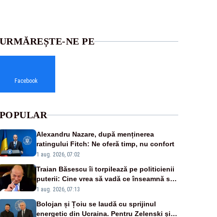
URMĂREȘTE-NE PE
Facebook
POPULAR
Alexandru Nazare, după menținerea
ratingului Fitch: Ne oferă timp, nu confort
1 aug. 2026, 07:02
Traian Băsescu îi torpilează pe politicienii
puterii: Cine vrea să vadă ce înseamnă să
fii prost, se uită la România
1 aug. 2026, 07:13
Bolojan și Țoiu se laudă cu sprijinul
energetic din Ucraina. Pentru Zelenski și