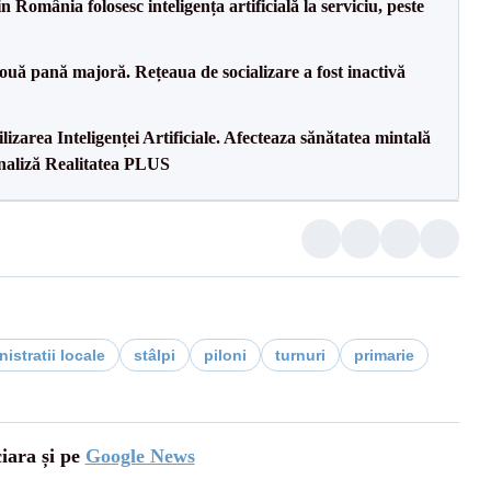
 România folosesc inteligența artificială la serviciu, peste
ouă pană majoră. Rețeaua de socializare a fost inactivă
lizarea Inteligenței Artificiale. Afecteaza sănătatea mintală
Analiză Realitatea PLUS
istratii locale
stâlpi
piloni
turnuri
primarie
ciara și pe
Google News