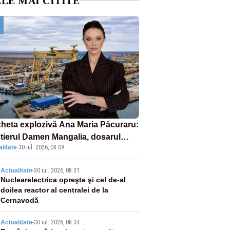
LE MAI CITITE
heta explozivă Ana Maria Păcuraru:
tierul Damen Mangalia, dosarul
litate
·
30 iul. 2026, 08:09
e scufundă apărarea României
2
Actualitate
-
30 iul. 2026, 08:31
Nuclearelectrica opreşte şi cel de-al
doilea reactor al centralei de la
Cernavodă
Actualitate
-
30 iul. 2026, 08:34