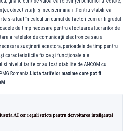
ca, ținând cont de valoarea folosinței bunurilor afectate,
ei, obiectivitații și nediscriminarii.Pentru stabilirea
erte s-a luat în calcul un cumul de factori cum ar fi gradul
erioadele de timp necesare pentru efectuarea lucrarilor de
mutare a rețelelor de comunicații electronice sau a
 necesare susținerii acestora, perioadele de timp pentru
 caracteristicile fizice și funcționale ale
si nivelul tarifelor au fost stabilite de ANCOM cu
 KPMG Romania.
Lista tarifelor maxime care pot fi
COM
dustria AI cer reguli stricte pentru dezvoltarea inteligenței