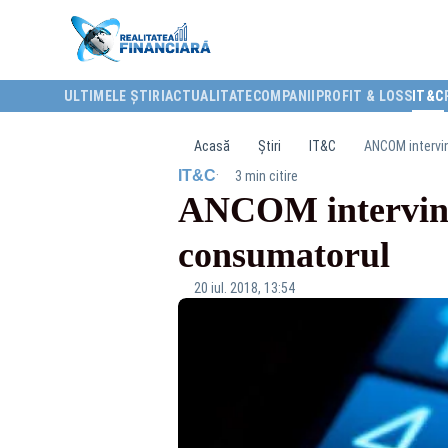
ULTIMELE ȘTIRI
ACTUALITATE
COMPANII
PROFIT & LOSS
IT&C
Acasă
Știri
IT&C
ANCOM intervin
·
IT&C
3 min citire
ANCOM intervine 
consumatorul
20 iul. 2018, 13:54