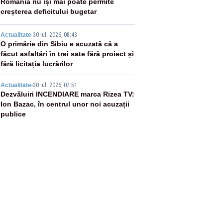
3
România nu își mai poate permite
creșterea deficitului bugetar
4
Actualitate
-
30 iul. 2026, 08:43
O primărie din Sibiu e acuzată că a
făcut asfaltări în trei sate fără proiect și
fără licitația lucrărilor
5
Actualitate
-
30 iul. 2026, 07:51
Dezvăluiri INCENDIARE marca Rizea TV:
Ion Bazac, în centrul unor noi acuzații
publice