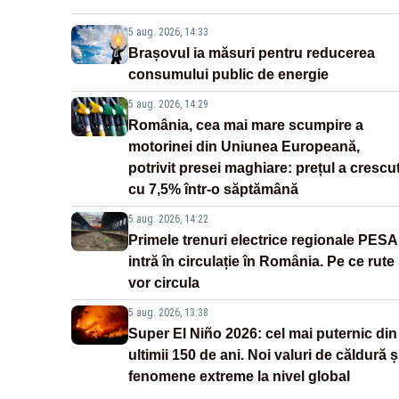
5 aug. 2026, 14:33
Brașovul ia măsuri pentru reducerea
consumului public de energie
5 aug. 2026, 14:29
România, cea mai mare scumpire a
motorinei din Uniunea Europeană,
potrivit presei maghiare: prețul a crescu
cu 7,5% într-o săptămână
5 aug. 2026, 14:22
Primele trenuri electrice regionale PESA
intră în circulație în România. Pe ce rute
vor circula
5 aug. 2026, 13:38
Super El Niño 2026: cel mai puternic din
ultimii 150 de ani. Noi valuri de căldură ș
fenomene extreme la nivel global