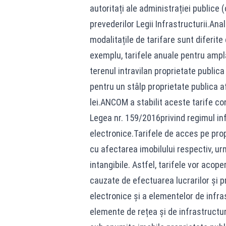
autoritați ale administrației publice
prevederilor Legii Infrastructurii.Ana
modalitațile de tarifare sunt diferite 
exemplu, tarifele anuale pentru ampl
terenul intravilan proprietate publica 
pentru un stâlp proprietate publica af
lei.ANCOM a stabilit aceste tarife conf
Legea nr. 159/2016privind regimul infr
electronice.Tarifele de acces pe propr
cu afectarea imobilului respectiv, urm
intangibile. Astfel, tarifele vor acop
cauzate de efectuarea lucrarilor și p
electronice și a elementelor de infra
elemente de rețea și de infrastructur