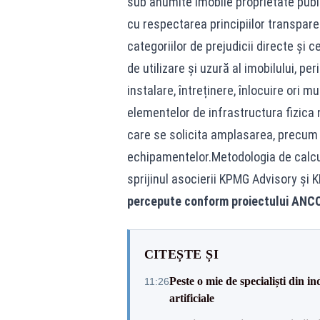
sub anumite imobile proprietate publi
cu respectarea principiilor transparenț
categoriilor de prejudicii directe și c
de utilizare și uzură al imobilului, p
instalare, întreținere, înlocuire ori 
elementelor de infrastructura fizica
care se solicita amplasarea, precum și
echipamentelor.Metodologia de calcul 
sprijinul asocierii KPMG Advisory și
percepute conform proiectului AN
CITEȘTE ȘI
Peste o mie de specialiști din in
11:26
artificiale