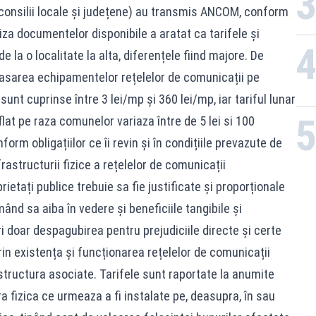
 (consilii locale și județene) au transmis ANCOM, conform
liza documentelor disponibile a aratat ca tarifele și
de la o localitate la alta, diferențele fiind majore. De
asarea echipamentelor rețelelor de comunicații pe
sunt cuprinse între 3 lei/mp și 360 lei/mp, iar tariful lunar
lat pe raza comunelor variaza între de 5 lei si 100
orm obligațiilor ce îi revin și în condițiile prevazute de
astructurii fizice a rețelelor de comunicații
ietați publice trebuie sa fie justificate și proporționale
ând sa aiba în vedere și beneficiile tangibile și
eri doar despagubirea pentru prejudiciile directe și certe
rin existența și funcționarea rețelelor de comunicații
structura asociate. Tarifele sunt raportate la anumite
a fizica ce urmeaza a fi instalate pe, deasupra, în sau