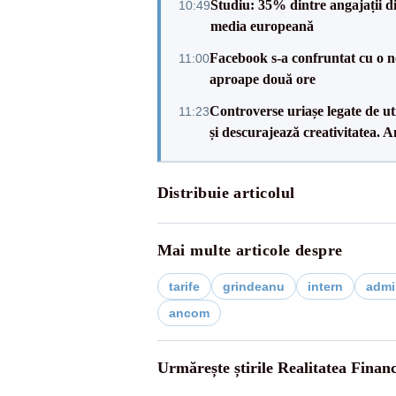
Studiu: 35% dintre angajații din
10:49
media europeană
Facebook s-a confruntat cu o n
11:00
aproape două ore
Controverse uriașe legate de uti
11:23
și descurajează creativitatea. 
Distribuie articolul
Mai multe articole despre
tarife
grindeanu
intern
admin
ancom
Urmărește știrile Realitatea Finan