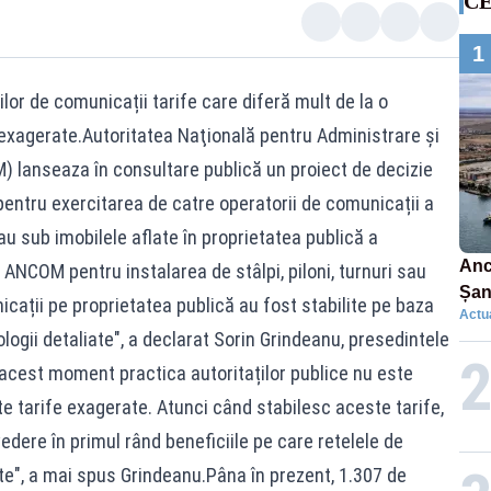
CE
1
ilor de comunicații tarife care diferă mult de la o
ar exagerate.Autoritatea Naţională pentru Administrare şi
 lanseaza în consultare publică un proiect de decizie
 pentru exercitarea de catre operatorii de comunicații a
au sub imobilele aflate în proprietatea publică a
Anc
ANCOM pentru instalarea de stâlpi, piloni, turnuri sau
Șan
cații pe proprietatea publică au fost stabilite pe baza
Actua
car
logii detaliate", a declarat Sorin Grindeanu, presedintele
 acest moment practica autoritaților publice nu este
te tarife exagerate. Atunci când stabilesc aceste tarife,
vedere în primul rând beneficiile pe care retelele de
e", a mai spus Grindeanu.Pâna în prezent, 1.307 de