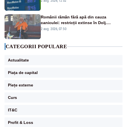
2 aug. 2026, 12:02
Românii rămân fără apă din cauza
caniculei: restricții extinse în Dolj.
Oamenii au „cu program la robinet”
2 aug. 2026, 07:50
CATEGORII POPULARE
Actualitate
Piața de capital
Piețe externe
Curs
IT&C
Profit & Loss