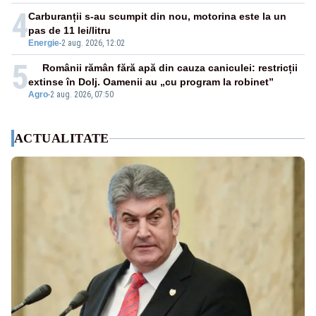
4
Carburanții s-au scumpit din nou, motorina este la un
pas de 11 lei/litru
Energie
-
2 aug. 2026, 12:02
5
Românii rămân fără apă din cauza caniculei: restricții
extinse în Dolj. Oamenii au „cu program la robinet”
Agro
-
2 aug. 2026, 07:50
ACTUALITATE