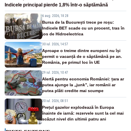
Indicele principal pierde 1,8% într-o săptămână
6 aug. 2026, 18:28
Bursa de la București trece pe roșu:
Indicele BET scade cu un procent, tras în
jos de Hidroelectrica
30 iul. 2026, 14:57
Aproape o treime dintre europeni nu își
permit o vacanță de o săptămână pe an.
România, pe primul loc în UE
29 iul. 2026, 10:47
Alertă pentru economia României: țara ar
putea ajunge la „junk”, iar românii ar
putea plăti credite mai scumpe
20 iul. 2026, 08:51
Prețul gazelor explodează în Europa
înainte de iarnă: rezervele sunt la cel mai
scăzut nivel din ultimii patru ani