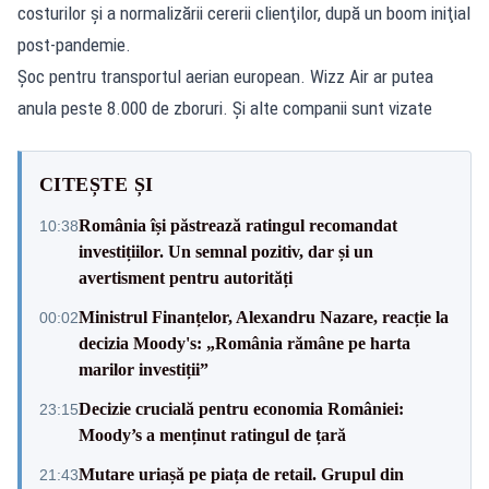
costurilor şi a normalizării cererii clienţilor, după un boom iniţial
post-pandemie.
Șoc pentru transportul aerian european. Wizz Air ar putea
anula peste 8.000 de zboruri. Și alte companii sunt vizate
CITEȘTE ȘI
România își păstrează ratingul recomandat
10:38
investițiilor. Un semnal pozitiv, dar și un
avertisment pentru autorități
Ministrul Finanțelor, Alexandru Nazare, reacție la
00:02
decizia Moody's: „România rămâne pe harta
marilor investiții”
Decizie crucială pentru economia României:
23:15
Moody’s a menținut ratingul de țară
Mutare uriașă pe piața de retail. Grupul din
21:43