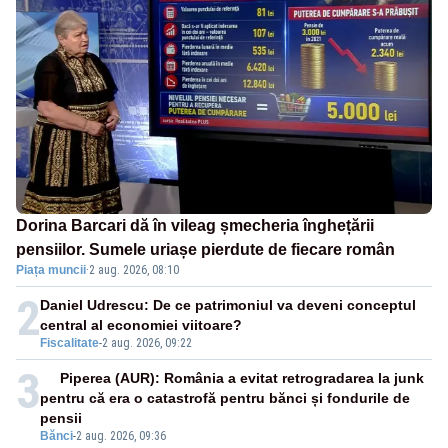
Dorina Barcari dă în vileag șmecheria înghețării
pensiilor. Sumele uriașe pierdute de fiecare român
Piața muncii
·
2 aug. 2026, 08:10
2
Daniel Udrescu: De ce patrimoniul va deveni conceptul
central al economiei viitoare?
Fiscalitate
-
2 aug. 2026, 09:22
3
Piperea (AUR): România a evitat retrogradarea la junk
pentru că era o catastrofă pentru bănci și fondurile de
pensii
Bănci
-
2 aug. 2026, 09:36