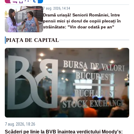
7 aug. 2026, 14:34
Dramă uriașă! Seniorii României, între
pensii mici și dorul de copiii plecați în
străinătate: "Vin doar odată pe an"
PIAȚA DE CAPITAL
7 aug. 2026, 18:26
Scăderi pe linie la BVB înaintea verdictului Moody's: