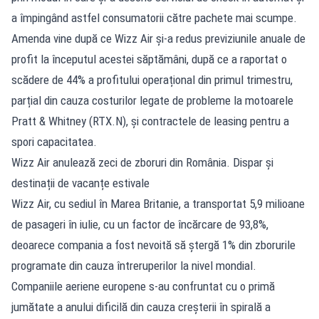
a împingând astfel consumatorii către pachete mai scumpe.
Amenda vine după ce Wizz Air și-a redus previziunile anuale de
profit la începutul acestei săptămâni, după ce a raportat o
scădere de 44% a profitului operațional din primul trimestru,
parțial din cauza costurilor legate de probleme la motoarele
Pratt & Whitney (RTX.N), și contractele de leasing pentru a
spori capacitatea.
Wizz Air anulează zeci de zboruri din România. Dispar și
destinații de vacanțe estivale
Wizz Air, cu sediul în Marea Britanie, a transportat 5,9 milioane
de pasageri în iulie, cu un factor de încărcare de 93,8%,
deoarece compania a fost nevoită să ştergă 1% din zborurile
programate din cauza întreruperilor la nivel mondial.
Companiile aeriene europene s-au confruntat cu o primă
jumătate a anului dificilă din cauza creşterii în spirală a