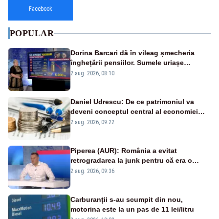
Facebook
POPULAR
Dorina Barcari dă în vileag șmecheria
înghețării pensiilor. Sumele uriașe
pierdute de fiecare român
2 aug. 2026, 08:10
Daniel Udrescu: De ce patrimoniul va
deveni conceptul central al economiei
viitoare?
2 aug. 2026, 09:22
Piperea (AUR): România a evitat
retrogradarea la junk pentru că era o
catastrofă pentru bănci și fondurile de
2 aug. 2026, 09:36
pensii
Carburanții s-au scumpit din nou,
motorina este la un pas de 11 lei/litru