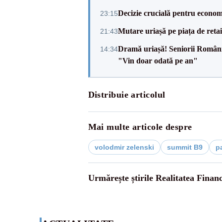
Decizie crucială pentru econom
23:15
Mutare uriașă pe piața de reta
21:43
Dramă uriașă! Seniorii României,
14:34
"Vin doar odată pe an"
Distribuie articolul
Mai multe articole despre
volodmir zelenski
summit B9
p
Urmărește știrile Realitatea Finan