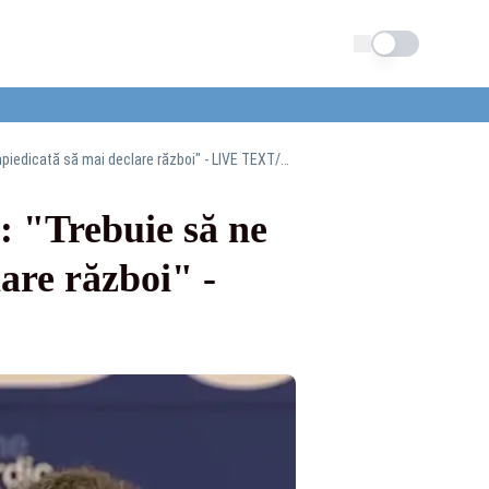
Schimba tema
Summitul B9 la Cotroceni | Volodimir Zelenski: "Trebuie să ne asigurăm că Rusia este împiedicată să mai declare război" - LIVE TEXT/VIDEO
: "Trebuie să ne
are război" -