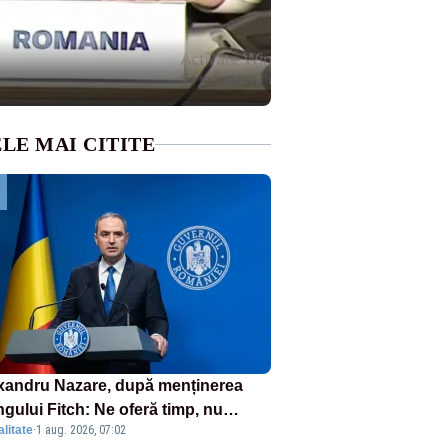
LE MAI CITITE
xandru Nazare, după menținerea
ngului Fitch: Ne oferă timp, nu
litate
·
1 aug. 2026, 07:02
fort