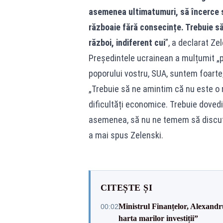
asemenea ultimatumuri, să încerce s
războaie fără consecințe. Trebuie s
război, indiferent cui
”, a declarat Ze
Președintele ucrainean a mulțumit „p
poporului vostru, SUA, suntem foarte
„Trebuie să ne amintim că nu este o 
dificultăți economice. Trebuie doved
asemenea, să nu ne temem să discută
a mai spus Zelenski.
CITEȘTE ȘI
Ministrul Finanțelor, Alexand
00:02
harta marilor investiții”