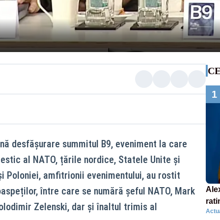
CE
1
lină desfășurare summitul B9, eveniment la care
estic al NATO, țările nordice, Statele Unite și
 Poloniei, amfitrionii evenimentului, au rostit
oaspeților, între care se numără șeful NATO, Mark
Ale
rati
lodimir Zelenski, dar și înaltul trimis al
Actua
con