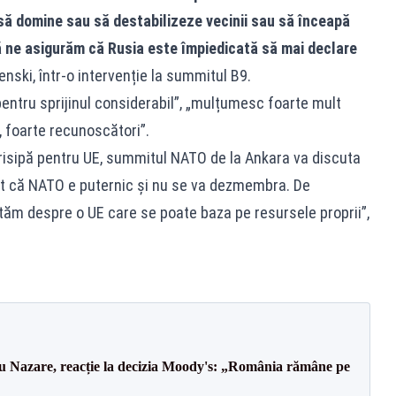
ă domine sau să destabilizeze vecinii sau să înceapă
ă ne asigurăm că Rusia este împiedicată să mai declare
lenski, într-o intervenție la summitul B9.
entru sprijinul considerabil”, „mulțumesc foarte mult
, foarte recunoscători”.
risipă pentru UE, summitul NATO de la Ankara va discuta
it că NATO e puternic și nu se va dezmembra. De
m despre o UE care se poate baza pe resursele proprii”,
ru Nazare, reacție la decizia Moody's: „România rămâne pe