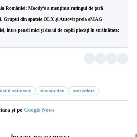
ia României: Moody’s a menținut ratingul de țară
il. Grupul din spatele OLX și Autovit preia eMAG
 între pensii mici și dorul de copiii plecați în străinătate:
alatul cotroceni
nicusor dan
presedinte
ciara și pe
Google News