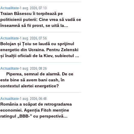
2
Actualitate
-
1 aug. 2026, 07:13
Traian Băsescu îi torpilează pe
politicienii puterii: Cine vrea să vadă ce
înseamnă să fii prost, se uită la
România
3
Actualitate
-
1 aug. 2026, 07:56
Bolojan și Țoiu se laudă cu sprijinul
energetic din Ucraina. Pentru Zelenski
și înalții oficiali de la Kiev, subiectul nu
există
4
Actualitate
-
1 aug. 2026, 08:26
Piperea, semnal de alarmă. De ce
este bine să avem bani cash, în
contextul alertei energetice?
5
Actualitate
-
1 aug. 2026, 06:48
România a scăpat de retrogradarea
economiei. Agenția Fitch menține
ratingul „BBB-” cu perspectivă
negativă