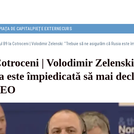
PIAȚA DE CAPITAL
PIEȚE EXTERNE
CURS
troceni | Volodimir Zelenski
 este împiedicată să mai decl
DEO