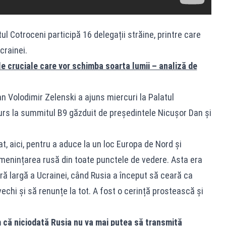
l Cotroceni participă 16 delegații străine, printre care
Ucrainei.
le cruciale care vor schimba soarta lumii – analiză de
n Volodimir Zelenski a ajuns miercuri la Palatul
curs la summitul B9 găzduit de președintele Nicușor Dan și
, aici, pentru a aduce la un loc Europa de Nord și
amenințarea rusă din toate punctele de vedere. Asta era
ară largă a Ucrainei, când Rusia a început să ceară ca
vechi și să renunțe la tot. A fost o cerință prostească și
 că niciodată Rusia nu va mai putea să transmită