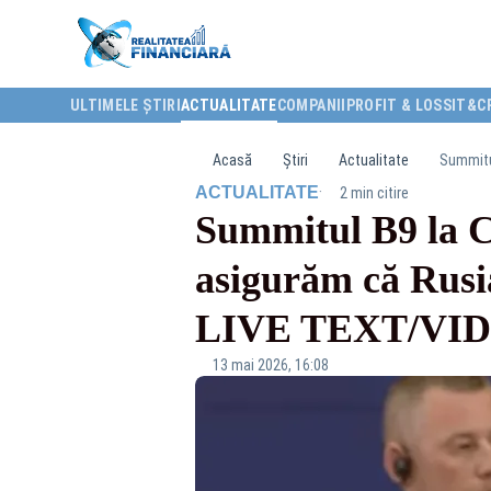
ULTIMELE ȘTIRI
ACTUALITATE
COMPANII
PROFIT & LOSS
IT&C
Acasă
Știri
Actualitate
·
ACTUALITATE
2 min citire
Summitul B9 la Co
asigurăm că Rusia
LIVE TEXT/VI
13 mai 2026, 16:08