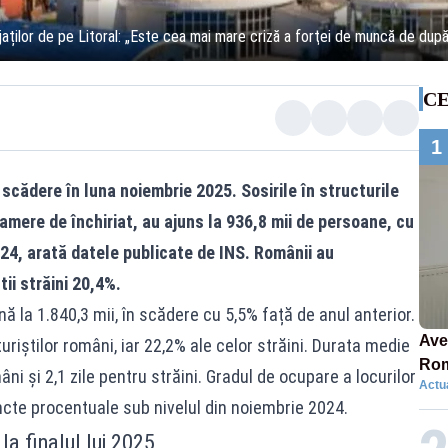
jaților de pe Litoral: „Este cea mai mare criză a forţei de muncă de dup
CE
1
scădere în luna noiembrie 2025. Sosirile în structurile
amere de închiriat, au ajuns la 936,8 mii de persoane, cu
24, arată datele publicate de INS. Românii au
tii străini 20,4%.
ă la 1.840,3 mii, în scădere cu 5,5% față de anul anterior.
Ave
turiștilor români, iar 22,2% ale celor străini. Durata medie
Rom
âni și 2,1 zile pentru străini. Gradul de ocupare a locurilor
Actua
să 
ncte procentuale sub nivelul din noiembrie 2024.
în 4
la finalul lui 2025