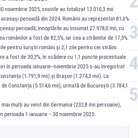
0 noiembrie 2025, sosirile au totalizat 13.010,3 mii
 aceeași perioadă din 2024. Românii au reprezentat 81,6%
În aceeași perioadă, înnoptările au însumat 27.978,0 mii, cu
a românilor a fost de 82,5%, iar cea a străinilor de 17,5%.
le pentru turiștii români și 2,1 zile pentru cei străini.
are a fost de 30,3%, în scădere cu 1,1 puncte procentuale.
siri în perioada ianuarie–noiembrie 2025 s-au înregistrat
onstanța (1.791,9 mii) și Brașov (1.274,3 mii). La
s de Constanța (5.514,6 mii), urmată de București (3.784,1
cei mai mulți au venit din Germania (232,8 mii persoane),
), în perioada 1 ianuarie – 30 noiembrie 2025.