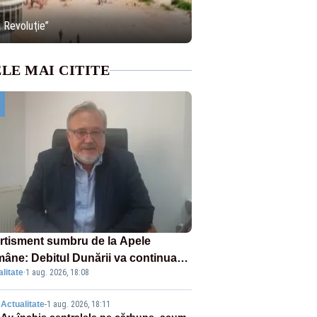
ă Revoluţie”
LE MAI CITITE
rtisment sumbru de la Apele
âne: Debitul Dunării va continua
litate
·
1 aug. 2026, 18:08
scadă. Cernavodă s-ar putea închide
 zile
Actualitate
-
1 aug. 2026, 18:11