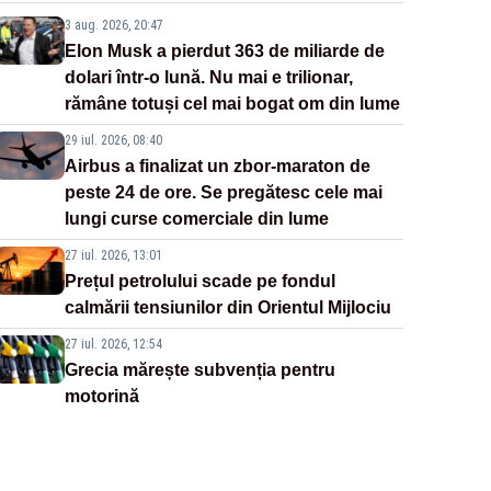
3 aug. 2026, 20:47
Elon Musk a pierdut 363 de miliarde de
dolari într-o lună. Nu mai e trilionar,
rămâne totuși cel mai bogat om din lume
29 iul. 2026, 08:40
Airbus a finalizat un zbor-maraton de
peste 24 de ore. Se pregătesc cele mai
lungi curse comerciale din lume
27 iul. 2026, 13:01
Prețul petrolului scade pe fondul
calmării tensiunilor din Orientul Mijlociu
27 iul. 2026, 12:54
Grecia mărește subvenția pentru
motorină