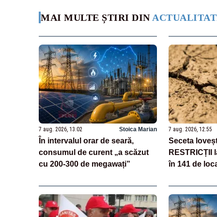
MAI MULTE ȘTIRI DIN
ACTUALITAT
7 aug. 2026, 13:02
Stoica Marian
7 aug. 2026, 12:55
În intervalul orar de seară,
Seceta loveș
consumul de curent „a scăzut
RESTRICȚII l
cu 200-300 de megawați”
în 141 de loca
județe