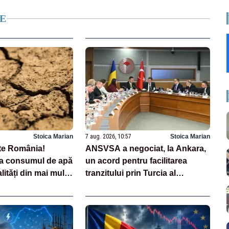
E
Stoica Marian
7 aug. 2026, 10:57
Stoica Marian
te România!
ANSVSA a negociat, la Ankara,
a consumul de apă
un acord pentru facilitarea
lități din mai multe
tranzitului prin Turcia al
carcaselor de ovine și bovine