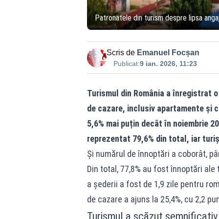
Patronatele din turism despre lipsa anga
Scris de
Emanuel Focșan
Publicat:
9 ian. 2026, 11:23
Turismul din România a înregistrat o 
de cazare, inclusiv apartamente și c
5,6% mai puțin decât în noiembrie 20
reprezentat 79,6% din total, iar turiș
Și numărul de înnoptări a coborât, pân
Din total, 77,8% au fost înnoptări ale 
a șederii a fost de 1,9 zile pentru rom
de cazare a ajuns la 25,4%, cu 2,2 pu
Turismul a scăzut semnificativ 