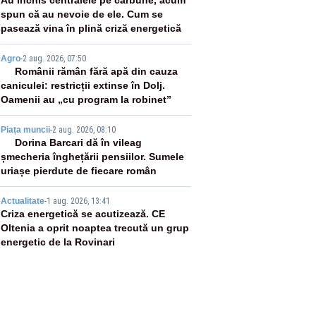
2
Au închis centralele pe cărbune, acum
spun că au nevoie de ele. Cum se
pasează vina în plină criză energetică
3
Agro
-
2 aug. 2026, 07:50
Românii rămân fără apă din cauza
caniculei: restricții extinse în Dolj.
Oamenii au „cu program la robinet”
4
Piața muncii
-
2 aug. 2026, 08:10
Dorina Barcari dă în vileag
șmecheria înghețării pensiilor. Sumele
uriașe pierdute de fiecare român
5
Actualitate
-
1 aug. 2026, 13:41
Criza energetică se acutizează. CE
Oltenia a oprit noaptea trecută un grup
energetic de la Rovinari