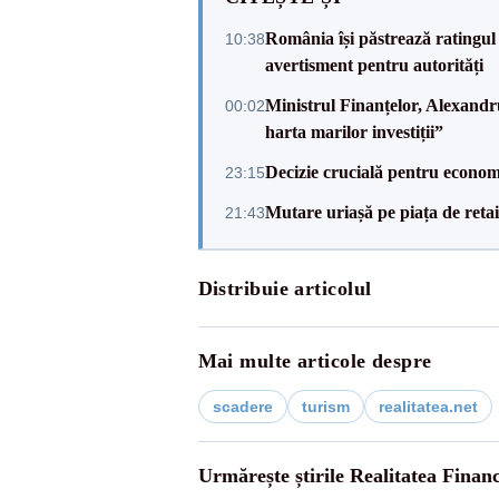
România își păstrează ratingul 
10:38
avertisment pentru autorități
Ministrul Finanțelor, Alexand
00:02
harta marilor investiții”
Decizie crucială pentru econom
23:15
Mutare uriașă pe piața de reta
21:43
Distribuie articolul
Mai multe articole despre
scadere
turism
realitatea.net
Urmărește știrile Realitatea Finan