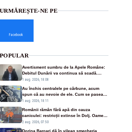
URMĂREȘTE-NE PE
Facebook
POPULAR
Avertisment sumbru de la Apele Române:
Debitul Dunării va continua să scadă.
Cernavodă s-ar putea închide în 4 zile
1 aug. 2026, 18:08
Au închis centralele pe cărbune, acum
spun că au nevoie de ele. Cum se pasează
vina în plină criză energetică
1 aug. 2026, 18:11
Românii rămân fără apă din cauza
caniculei: restricții extinse în Dolj. Oamenii
au „cu program la robinet”
2 aug. 2026, 07:50
Dorina Barcari dă în vileag șmecheria