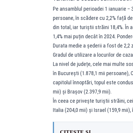
Pe ansamblul perioadei 1 ianuarie – 3
persoane, în scădere cu 2,2% față de
din total, iar turiștii străini 18,4%. 
1,4% mai puțin decât în 2024. Pondere
Durata medie a șederii a fost de 2,2 zi
Gradul de utilizare a locurilor de caz
La nivel de județe, cele mai multe so
în București (1.878,1 mii persoane), C
capitolul înnoptări, topul este condu
mii) și Brașov (2.397,9 mii).
În ceea ce privește turiștii străini, 
Italia (204,0 mii) și Israel (159,9 mii
CITEȘTE ȘI