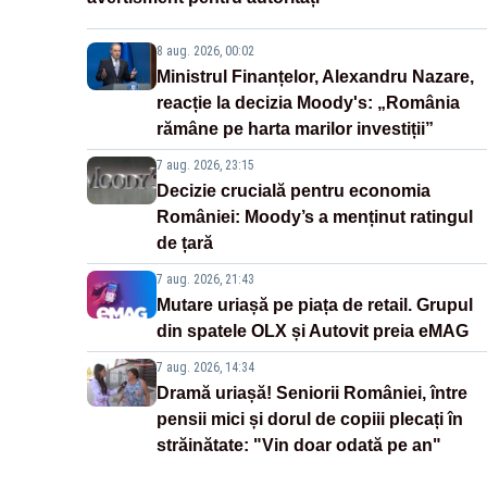
8 aug. 2026, 00:02
Ministrul Finanțelor, Alexandru Nazare,
reacție la decizia Moody's: „România
rămâne pe harta marilor investiții”
7 aug. 2026, 23:15
Decizie crucială pentru economia
României: Moody’s a menținut ratingul
de țară
7 aug. 2026, 21:43
Mutare uriașă pe piața de retail. Grupul
din spatele OLX și Autovit preia eMAG
7 aug. 2026, 14:34
Dramă uriașă! Seniorii României, între
pensii mici și dorul de copiii plecați în
străinătate: "Vin doar odată pe an"