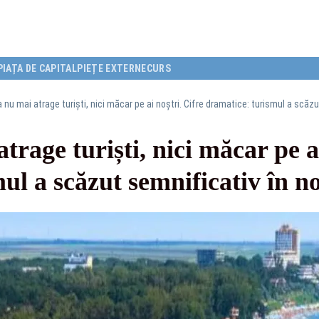
PIAȚA DE CAPITAL
PIEȚE EXTERNE
CURS
nu mai atrage turiști, nici măcar pe ai noștri. Cifre dramatice: turismul a scăz
rage turiști, nici măcar pe ai
ul a scăzut semnificativ în n