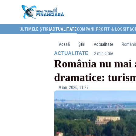
ULTIMELE ȘTIRI
ACTUALITATE
COMPANII
PROFIT & LOSS
IT&C
Acasă
Știri
Actualitate
România 
·
ACTUALITATE
2 min citire
România nu mai at
dramatice: turism
9 ian. 2026, 11:23