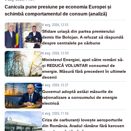
Canicula pune presiune pe economia Europei și
schimbă comportamentul de consum (analiză)
6 aug. 2026, 12:53
Sfidare uriașă din partea premierului
demis Ilie Bolojan. A refuzat să răspundă
despre centralele pe cărbune
6 aug. 2026, 12:50
Ministerul Energiei, apel către români să-
și REDUCĂ VOLUNTAR consumul de
energie. Măsură fără precedent în ultimele
decenii
6 aug. 2026, 12:27
Guvernul adoptă astăzi măsurile de
raționalizare a consumului de energie
electrică
6 aug. 2026, 11:56
Criza de carburanți lovește aeroporturile
din România. Aradul rămâne fără kerosen