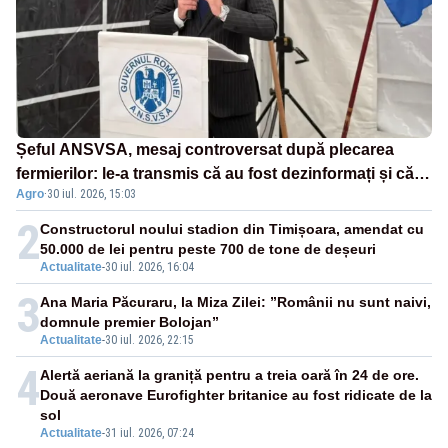
Șeful ANSVSA, mesaj controversat după plecarea
fermierilor: le-a transmis că au fost dezinformați și că
Agro
·
30 iul. 2026, 15:03
nu-și dă demisia
2
Constructorul noului stadion din Timișoara, amendat cu
50.000 de lei pentru peste 700 de tone de deșeuri
Actualitate
-
30 iul. 2026, 16:04
3
Ana Maria Păcuraru, la Miza Zilei: ”Românii nu sunt naivi,
domnule premier Bolojan”
Actualitate
-
30 iul. 2026, 22:15
4
Alertă aeriană la graniță pentru a treia oară în 24 de ore.
Două aeronave Eurofighter britanice au fost ridicate de la
sol
Actualitate
-
31 iul. 2026, 07:24