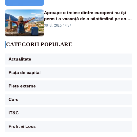
sol
Aproape o treime dintre europeni nu își
permit o vacanță de o săptămână pe an.
România, pe primul loc în UE
30 iul. 2026, 14:57
CATEGORII POPULARE
Actualitate
Piața de capital
Piețe externe
Curs
IT&C
Profit & Loss