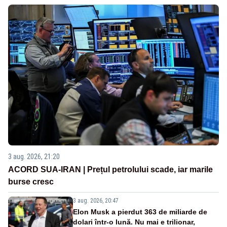
3 aug. 2026, 21:20
ACORD SUA-IRAN | Prețul petrolului scade, iar marile
burse cresc
3 aug. 2026, 20:47
Elon Musk a pierdut 363 de miliarde de
dolari într-o lună. Nu mai e trilionar,