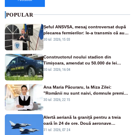
POPULAR
Șeful ANSVSA, mesaj controversat după
plecarea fermierilor: le-a transmis că au
fost dezinformați și că nu-și dă demisia
30 iul. 2026, 15:03
Constructorul noului stadion din
Timișoara, amendat cu 50.000 de lei
pentru peste 700 de tone de deșeuri
30 iul. 2026, 16:04
Ana Maria Păcuraru, la Miza Zilei:
”Românii nu sunt naivi, domnule premier
Bolojan”
30 iul. 2026, 22:15
Alertă aeriană la graniță pentru a treia
oară în 24 de ore. Două aeronave
Eurofighter britanice au fost ridicate de la
31 iul. 2026, 07:24