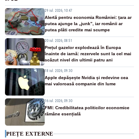
29 iul. 2026, 10:47
Alertă pentru economia României: țara ar
putea ajunge la „junk”, iar românii ar
putea plăti credite mai scumpe
20 iul. 2026, 08:51
Prețul gazelor explodează în Europa
înainte de iarnă: rezervele sunt la cel mai
scăzut nivel din ultimii patru ani
18 iul. 2026, 09:30
Apple depășește Nvidia și redevine cea
mai valoroasă companie din lume
16 iul. 2026, 09:30
FMI: Credibilitatea politicilor economice
rămâne esențială
PIEȚE EXTERNE