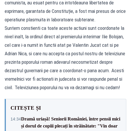
comunista, au esuat pentru ca intotdeauna libertatea de
exprimare, garantata de Constituție, a fost mai presus de orice
operatiune plasmuita in laboratoare subterane.
Suntem constienti ca toate aceste actiuni sunt coordonate la
nivel inalt, la ordinul direct al premierului interimar Ilie Bolojan,
cel care i-a numit in functii atat pe Valentin Jucat cat si pe
Adrian Nica, si care nu accepta ca postul nostru de televiziune
prezinta poporului roman adevarul necosmetizat despre
dezastrul guvernarii pe care a coordonat-o pana acum. Acesti
vremelnici vor fi actionati in judecata si vor raspunde penal si
civil. Televiziunea poporului nu va va dezamagi si nu cedam!
CITEȘTE ȘI
Dramă uriașă! Seniorii României, între pensii mici
14:34
și dorul de copiii plecați în străinătate: "Vin doar