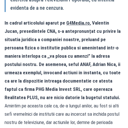
evidenta de a ne cenzura.
In cadrul articolului aparut pe
G4Media.ro
, Valentin
Jucan, presedintele CNA, s-a antepronunțat cu privire la
situatia juridica a companiei noastre, preluand pe
persoana fizica o institutie publica si amenintand intr-o
maniera interlopa ca ,,va ploua cu amenzi” la adresa
postului nostru. De asemenea, seful ANAF, Adrian Nica, ii
urmeaza exemplul, invocand actiuni in instanta, cu toate
ca are la dispozitie intreaga documentatie ce atesta
faptul ca firma PHG Media Invest SRL, care opereaza
Realitatea PLUS, nu are nicio datorie la bugetul statului.
Amintim pe aceasta cale ca, de-a lungul anilor, au fost si alti
sefi vremelnici de institutii care au incercat sa inchida postul
nostru de televiziune, dar actiunile lor, demne de perioada