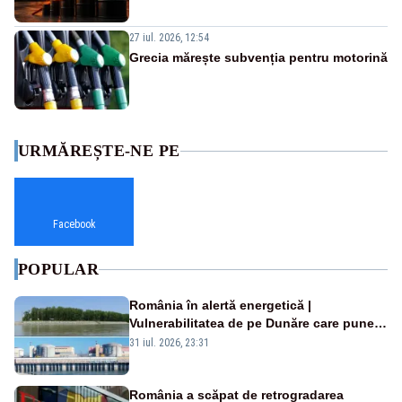
27 iul. 2026, 12:54
Grecia mărește subvenția pentru motorină
URMĂREȘTE-NE PE
Facebook
POPULAR
România în alertă energetică |
Vulnerabilitatea de pe Dunăre care pune
în pericol Centrala Cernavodă era
31 iul. 2026, 23:31
cunoscută de pe vremea lui Ceaușescu
România a scăpat de retrogradarea