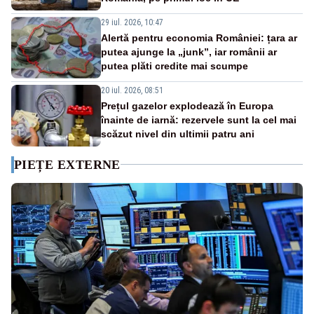
29 iul. 2026, 10:47
Alertă pentru economia României: țara ar
putea ajunge la „junk”, iar românii ar
putea plăti credite mai scumpe
20 iul. 2026, 08:51
Prețul gazelor explodează în Europa
înainte de iarnă: rezervele sunt la cel mai
scăzut nivel din ultimii patru ani
PIEȚE EXTERNE