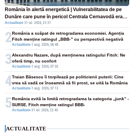
România în alertă energetică | Vulnerabilitatea de pe
Dunăre care pune în pericol Centrala Cernavodă era
Actualitate
·
31 iul. 2026, 23:31
cunoscută de pe vremea lui Ceaușescu
2
România a scăpat de retrogradarea economiei. Agenția
Fitch menține ratingul „BBB-” cu perspectivă negativă
Actualitate
-
1 aug. 2026, 06:48
3
Alexandru Nazare, după menținerea ratingului Fitch: Ne
oferă timp, nu confort
Actualitate
-
1 aug. 2026, 07:02
4
Traian Băsescu îi torpilează pe politicienii puterii: Cine
vrea să vadă ce înseamnă să fii prost, se uită la România
Actualitate
-
1 aug. 2026, 07:13
5
România evită la limită retrogradarea la categoria „junk” -
SURSE. Fitch menține ratingul BBB-
Actualitate
-
31 iul. 2026, 22:45
ACTUALITATE