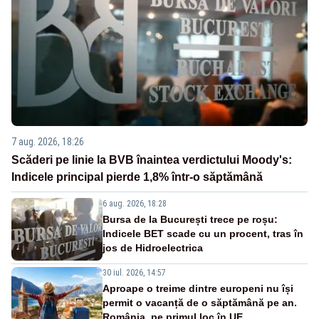
7 aug. 2026, 18:26
Scăderi pe linie la BVB înaintea verdictului Moody's:
Indicele principal pierde 1,8% într-o săptămână
6 aug. 2026, 18:28
Bursa de la București trece pe roșu:
Indicele BET scade cu un procent, tras în
jos de Hidroelectrica
30 iul. 2026, 14:57
Aproape o treime dintre europeni nu își
permit o vacanță de o săptămână pe an.
România, pe primul loc în UE