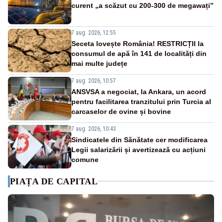
curent „a scăzut cu 200-300 de megawați”
7 aug. 2026, 12:55
Seceta lovește România! RESTRICȚII la
consumul de apă în 141 de localități din
mai multe județe
7 aug. 2026, 10:57
ANSVSA a negociat, la Ankara, un acord
pentru facilitarea tranzitului prin Turcia al
carcaselor de ovine și bovine
7 aug. 2026, 10:43
Sindicatele din Sănătate cer modificarea
Legii salarizării și avertizează cu acțiuni
comune
PIAȚA DE CAPITAL