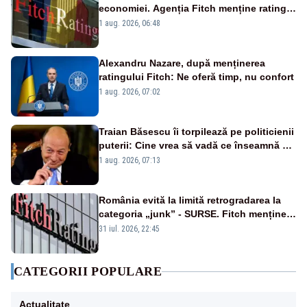
economiei. Agenția Fitch menține ratingul
„BBB-” cu perspectivă negativă
1 aug. 2026, 06:48
Alexandru Nazare, după menținerea
ratingului Fitch: Ne oferă timp, nu confort
1 aug. 2026, 07:02
Traian Băsescu îi torpilează pe politicienii
puterii: Cine vrea să vadă ce înseamnă să
fii prost, se uită la România
1 aug. 2026, 07:13
România evită la limită retrogradarea la
categoria „junk” - SURSE. Fitch menține
ratingul BBB-
31 iul. 2026, 22:45
CATEGORII POPULARE
Actualitate