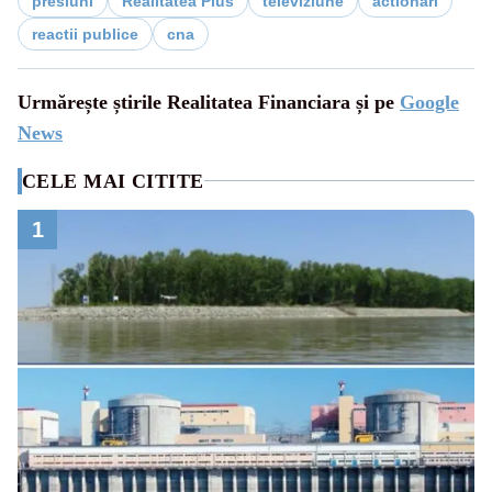
presiuni
Realitatea Plus
televiziune
actionari
reactii publice
cna
Urmărește știrile Realitatea Financiara și pe
Google
News
CELE MAI CITITE
1