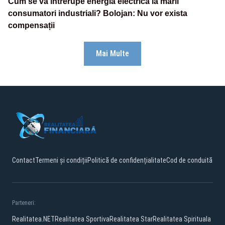
Cum se va întrerupe energia electrică la marii
consumatori industriali? Bolojan: Nu vor exista
compensații
Mai Multe
Contact
Termeni și condiții
Politică de confidențialitate
Cod de conduită
Parteneri:
Realitatea.NET
Realitatea Sportiva
Realitatea Star
Realitatea Spirituala