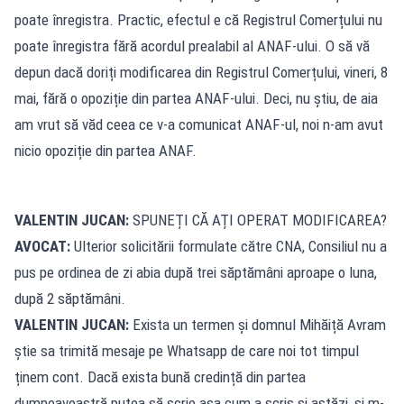
poate înregistra. Practic, efectul e că Registrul Comerțului nu
poate înregistra fără acordul prealabil al ANAF-ului. O să vă
depun dacă doriți modificarea din Registrul Comerțului, vineri, 8
mai, fără o opoziție din partea ANAF-ului. Deci, nu știu, de aia
am vrut să văd ceea ce v-a comunicat ANAF-ul, noi n-am avut
nicio opoziție din partea ANAF.
VALENTIN JUCAN:
SPUNEȚI CĂ AȚI OPERAT MODIFICAREA?
AVOCAT:
Ulterior solicitării formulate către CNA, Consiliul nu a
pus pe ordinea de zi abia după trei săptămâni aproape o luna,
după 2 săptămâni.
VALENTIN JUCAN:
Exista un termen și domnul Mihăiță Avram
știe sa trimită mesaje pe Whatsapp de care noi tot timpul
ținem cont. Dacă exista bună credință din partea
dumneavoastră putea să scrie așa cum a scris și astăzi, și m-