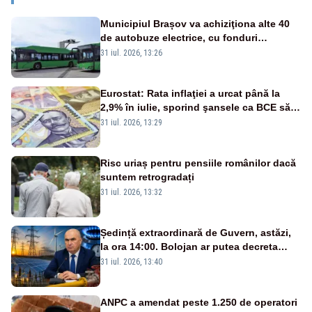
Municipiul Brașov va achiziţiona alte 40
de autobuze electrice, cu fonduri
europene
31 iul. 2026, 13:26
Eurostat: Rata inflaţiei a urcat până la
2,9% în iulie, sporind şansele ca BCE să
majoreze dobânda
31 iul. 2026, 13:29
Risc uriaș pentru pensiile românilor dacă
suntem retrogradați
31 iul. 2026, 13:32
Ședință extraordinară de Guvern, astăzi,
la ora 14:00. Bolojan ar putea decreta
stare de urgență energetică
31 iul. 2026, 13:40
ANPC a amendat peste 1.250 de operatori