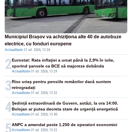
Municipiul Brașov va achiziţiona alte 40 de autobuze
electrice, cu fonduri europene
Actualitate
·
31 iul. 2026, 13:26
2
Eurostat: Rata inflaţiei a urcat până la 2,9% în iulie,
sporind şansele ca BCE să majoreze dobânda
Actualitate
-
31 iul. 2026, 13:29
3
Risc uriaș pentru pensiile românilor dacă suntem
retrogradați
Actualitate
-
31 iul. 2026, 13:32
4
Ședință extraordinară de Guvern, astăzi, la ora 14:00.
Bolojan ar putea decreta stare de urgență energetică
Actualitate
-
31 iul. 2026, 13:40
5
ANPC a amendat peste 1.250 de operatori economici
Actualitate
-
31 iul. 2026, 13:22