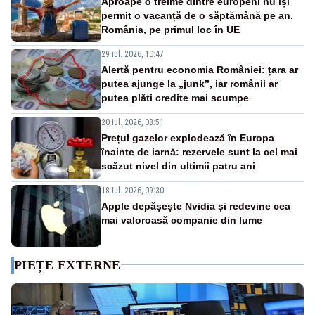
Aproape o treime dintre europeni nu își
permit o vacanță de o săptămână pe an.
România, pe primul loc în UE
29 iul. 2026, 10:47
Alertă pentru economia României: țara ar
putea ajunge la „junk”, iar românii ar
putea plăti credite mai scumpe
20 iul. 2026, 08:51
Prețul gazelor explodează în Europa
înainte de iarnă: rezervele sunt la cel mai
scăzut nivel din ultimii patru ani
18 iul. 2026, 09:30
Apple depășește Nvidia și redevine cea
mai valoroasă companie din lume
PIEȚE EXTERNE