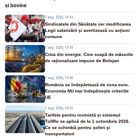
și bovine
7 aug. 2026, 10:43
Sindicatele din Sănătate cer modificarea
Legii salarizării și avertizează cu acțiuni
comune
7 aug. 2026, 10:43
Criza din energie. Cine scapă de măsurile
de raționalizare impuse de Bolojan
7 aug. 2026, 10:40
România se îndepărtează de zona euro.
Economia NU mai îndeplinește criteriile
UE
7 aug. 2026, 10:01
Tarifele pentru rovinietă și sistemul
TollRo se aplică de la 1 octombrie 2026.
Ce se schimbă pentru șoferi și
transportatori