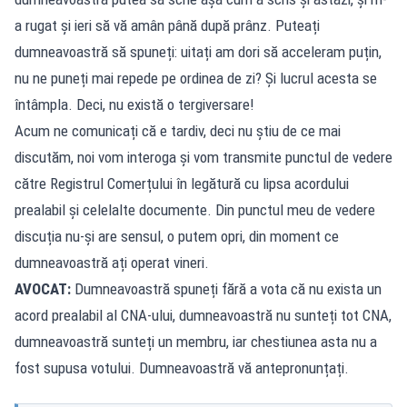
a rugat și ieri să vă amân până după prânz. Puteați
dumneavoastră să spuneți: uitați am dori să acceleram puțin,
nu ne puneți mai repede pe ordinea de zi? Și lucrul acesta se
întâmpla. Deci, nu există o tergiversare!
Acum ne comunicați că e tardiv, deci nu știu de ce mai
discutăm, noi vom interoga și vom transmite punctul de vedere
către Registrul Comerțului în legătură cu lipsa acordului
prealabil și celelalte documente. Din punctul meu de vedere
discuția nu-și are sensul, o putem opri, din moment ce
dumneavoastră ați operat vineri.
AVOCAT:
Dumneavoastră spuneți fără a vota că nu exista un
acord prealabil al CNA-ului, dumneavoastră nu sunteți tot CNA,
dumneavoastră sunteți un membru, iar chestiunea asta nu a
fost supusa votului. Dumneavoastră vă antepronunțați.