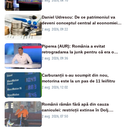
2 aug. 2026, 08:10
Daniel Udrescu: De ce patrimoniul va
deveni conceptul central al economiei
viitoare?
2 aug. 2026, 09:22
Piperea (AUR): România a evitat
retrogradarea la junk pentru că era o
catastrofă pentru bănci și fondurile de
2 aug. 2026, 09:36
pensii
Carburanții s-au scumpit din nou,
motorina este la un pas de 11 lei/litru
2 aug. 2026, 12:02
Românii rămân fără apă din cauza
caniculei: restricții extinse în Dolj.
Oamenii au „cu program la robinet”
2 aug. 2026, 07:50