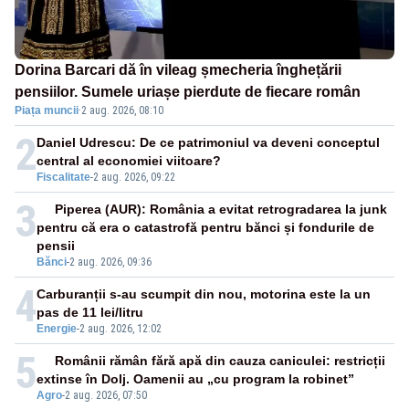
Dorina Barcari dă în vileag șmecheria înghețării
pensiilor. Sumele uriașe pierdute de fiecare român
Piața muncii
·
2 aug. 2026, 08:10
2
Daniel Udrescu: De ce patrimoniul va deveni conceptul
central al economiei viitoare?
Fiscalitate
-
2 aug. 2026, 09:22
3
Piperea (AUR): România a evitat retrogradarea la junk
pentru că era o catastrofă pentru bănci și fondurile de
pensii
Bănci
-
2 aug. 2026, 09:36
4
Carburanții s-au scumpit din nou, motorina este la un
pas de 11 lei/litru
Energie
-
2 aug. 2026, 12:02
5
Românii rămân fără apă din cauza caniculei: restricții
extinse în Dolj. Oamenii au „cu program la robinet”
Agro
-
2 aug. 2026, 07:50