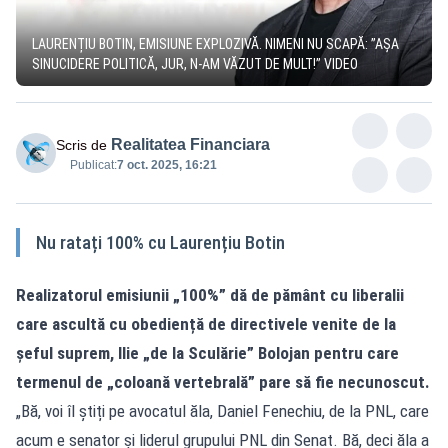
LAURENȚIU BOTIN, EMISIUNE EXPLOZIVĂ. NIMENI NU SCAPĂ: ”AȘA
SINUCIDERE POLITICĂ, JUR, N-AM VĂZUT DE MULT!” VIDEO
Realitatea Financiara
Scris de
Publicat:
7 oct. 2025, 16:21
Nu ratați 100% cu Laurențiu Botin
Realizatorul emisiunii „100%” dă de pământ cu liberalii
care ascultă cu obediență de directivele venite de la
șeful suprem, Ilie „de la Sculărie” Bolojan pentru care
termenul de „coloană vertebrală” pare să fie necunoscut.
„Bă, voi îl știți pe avocatul ăla, Daniel Fenechiu, de la PNL, care
acum e senator și liderul grupului PNL din Senat. Bă, deci ăla a