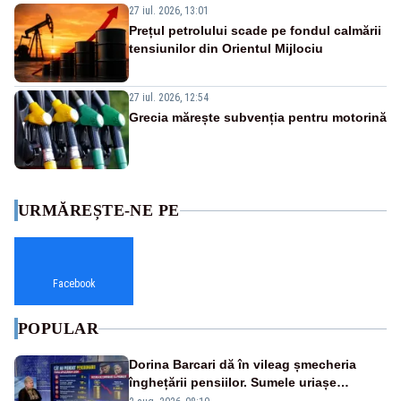
27 iul. 2026, 13:01
Prețul petrolului scade pe fondul calmării
tensiunilor din Orientul Mijlociu
27 iul. 2026, 12:54
Grecia mărește subvenția pentru motorină
URMĂREȘTE-NE PE
Facebook
POPULAR
Dorina Barcari dă în vileag șmecheria
înghețării pensiilor. Sumele uriașe
pierdute de fiecare român