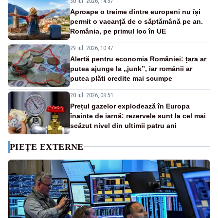
30 iul. 2026, 14:57
Aproape o treime dintre europeni nu își
permit o vacanță de o săptămână pe an.
România, pe primul loc în UE
29 iul. 2026, 10:47
Alertă pentru economia României: țara ar
putea ajunge la „junk”, iar românii ar
putea plăti credite mai scumpe
20 iul. 2026, 08:51
Prețul gazelor explodează în Europa
înainte de iarnă: rezervele sunt la cel mai
scăzut nivel din ultimii patru ani
PIEȚE EXTERNE