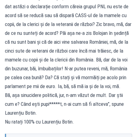
dat astăzi o declarație conform căreia grupul PNL nu este de
acord să se reducă sau să dispară CASS-ul de la mamele cu
copii, de la clerici și de la veteranii de război? Zic bravo, mă, dar
de ce nu sunteți de acord? Păi așa ne-a zis Bolojan în ședință
că nu sunt bani și că de aici vine salvarea României, mă, de la
cinci sute de veterani de război care încă mai trăiesc, de la
mamele cu copii și de la clericii din România. Bă, dar de la voi
din buzunar, băi, îmbuibaților! N-ar putea reveni, mă, România
pe calea cea bună? Da? Că stați și vă mormăiți pe acolo prin
parlament pe mii de euro. Ia, bă, să mă ia și de la voi, mă.
Bă, așa sinucidere politică, jur, n-am văzut de mult. Dar știi
cum e? Când ești pupi*****t, n-ai cum să fi altceva”, spune
Laurențiu Botin.
Nu ratați 100% cu Laurențiu Botin.