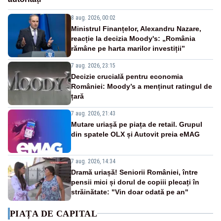
8 aug. 2026, 00:02
Ministrul Finanțelor, Alexandru Nazare,
reacție la decizia Moody's: „România
rămâne pe harta marilor investiții”
7 aug. 2026, 23:15
Decizie crucială pentru economia
României: Moody’s a menținut ratingul de
țară
7 aug. 2026, 21:43
Mutare uriașă pe piața de retail. Grupul
din spatele OLX și Autovit preia eMAG
7 aug. 2026, 14:34
Dramă uriașă! Seniorii României, între
pensii mici și dorul de copiii plecați în
străinătate: "Vin doar odată pe an"
PIAȚA DE CAPITAL