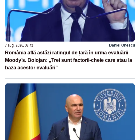
7 aug. 2026, 08:42
Daniel Onescu
România află astăzi ratingul de țară în urma evaluării
Moody’s. Bolojan: „Trei sunt factorii-cheie care stau la
baza acestor evaluări”