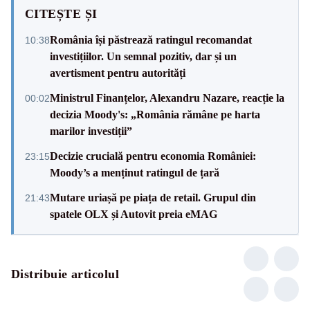
CITEȘTE ȘI
România își păstrează ratingul recomandat
10:38
investițiilor. Un semnal pozitiv, dar și un
avertisment pentru autorități
Ministrul Finanțelor, Alexandru Nazare, reacție la
00:02
decizia Moody's: „România rămâne pe harta
marilor investiții”
Decizie crucială pentru economia României:
23:15
Moody’s a menținut ratingul de țară
Mutare uriașă pe piața de retail. Grupul din
21:43
spatele OLX și Autovit preia eMAG
Distribuie articolul