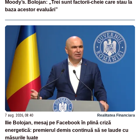
Moody’s. Bolojan: „Trei sunt factorii-cheie care stau la
baza acestor evaluări”
7 aug. 2026, 08:40
Realitatea Financiara
Ilie Bolojan, mesaj pe Facebook în plină criză
energetică: premierul demis continuă să se laude cu
măsurile luate