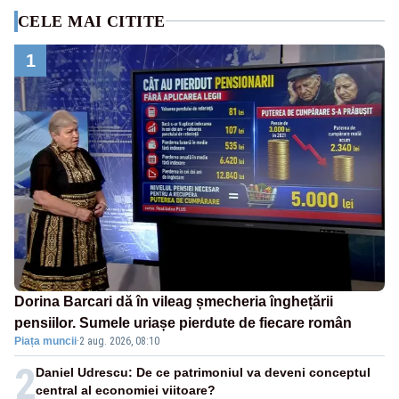
CELE MAI CITITE
1
Dorina Barcari dă în vileag șmecheria înghețării
pensiilor. Sumele uriașe pierdute de fiecare român
Piața muncii
·
2 aug. 2026, 08:10
2
Daniel Udrescu: De ce patrimoniul va deveni conceptul
central al economiei viitoare?