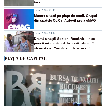
țară
7 aug. 2026, 21:43
Mutare uriașă pe piața de retail. Grupul
din spatele OLX și Autovit preia eMAG
7 aug. 2026, 14:34
Dramă uriașă! Seniorii României, între
pensii mici și dorul de copiii plecați în
străinătate: "Vin doar odată pe an"
PIAȚA DE CAPITAL