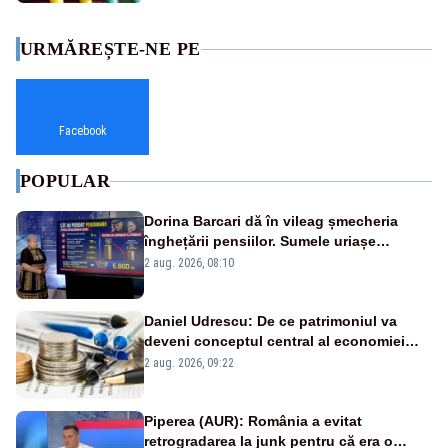
URMĂREȘTE-NE PE
Facebook
POPULAR
Dorina Barcari dă în vileag șmecheria
înghețării pensiilor. Sumele uriașe
pierdute de fiecare român
2 aug. 2026, 08:10
Daniel Udrescu: De ce patrimoniul va
deveni conceptul central al economiei
viitoare?
2 aug. 2026, 09:22
Piperea (AUR): România a evitat
retrogradarea la junk pentru că era o