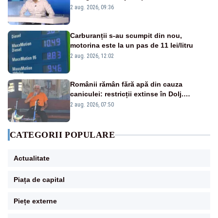
catastrofă pentru bănci și fondurile de
2 aug. 2026, 09:36
pensii
Carburanții s-au scumpit din nou,
motorina este la un pas de 11 lei/litru
2 aug. 2026, 12:02
Românii rămân fără apă din cauza
caniculei: restricții extinse în Dolj.
Oamenii au „cu program la robinet”
2 aug. 2026, 07:50
CATEGORII POPULARE
Actualitate
Piața de capital
Piețe externe