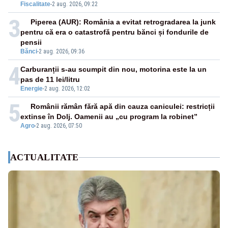
Fiscalitate
-
2 aug. 2026, 09:22
3
Piperea (AUR): România a evitat retrogradarea la junk
pentru că era o catastrofă pentru bănci și fondurile de
pensii
Bănci
-
2 aug. 2026, 09:36
4
Carburanții s-au scumpit din nou, motorina este la un
pas de 11 lei/litru
Energie
-
2 aug. 2026, 12:02
5
Românii rămân fără apă din cauza caniculei: restricții
extinse în Dolj. Oamenii au „cu program la robinet”
Agro
-
2 aug. 2026, 07:50
ACTUALITATE