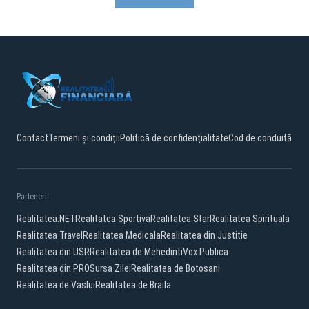
Contact
Termeni și condiții
Politică de confidențialitate
Cod de conduită
Parteneri:
Realitatea.NET
Realitatea Sportiva
Realitatea Star
Realitatea Spirituala
Realitatea Travel
Realitatea Medicala
Realitatea din Justitie
Realitatea din USR
Realitatea de Mehedinti
Vox Publica
Realitatea din PRO
Sursa Zilei
Realitatea de Botosani
Realitatea de Vaslui
Realitatea de Braila