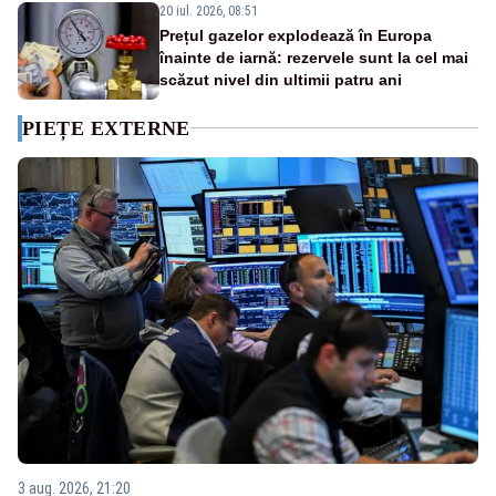
20 iul. 2026, 08:51
Prețul gazelor explodează în Europa
înainte de iarnă: rezervele sunt la cel mai
scăzut nivel din ultimii patru ani
PIEȚE EXTERNE
3 aug. 2026, 21:20