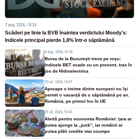
7 aug. 2026, 18:26
Scăderi pe linie la BVB înaintea verdictului Moody's:
Indicele principal pierde 1,8% într-o săptămână
6 aug. 2026, 18:28
Bursa de la București trece pe roșu:
Indicele BET scade cu un procent, tras în
jos de Hidroelectrica
30 iul. 2026, 14:57
Aproape o treime dintre europeni nu își
permit o vacanță de o săptămână pe an.
România, pe primul loc în UE
29 iul. 2026, 10:47
Alertă pentru economia României: țara ar
putea ajunge la „junk”, iar românii ar
putea plăti credite mai scumpe