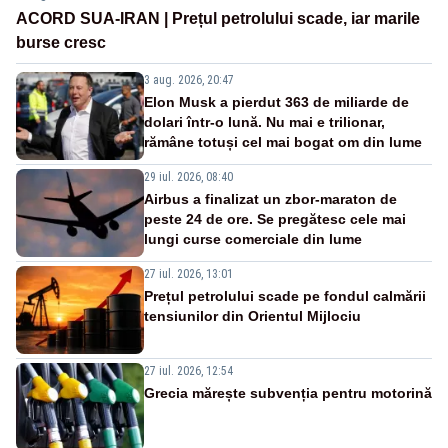
ACORD SUA-IRAN | Prețul petrolului scade, iar marile
burse cresc
3 aug. 2026, 20:47
Elon Musk a pierdut 363 de miliarde de
dolari într-o lună. Nu mai e trilionar,
rămâne totuși cel mai bogat om din lume
29 iul. 2026, 08:40
Airbus a finalizat un zbor-maraton de
peste 24 de ore. Se pregătesc cele mai
lungi curse comerciale din lume
27 iul. 2026, 13:01
Prețul petrolului scade pe fondul calmării
tensiunilor din Orientul Mijlociu
27 iul. 2026, 12:54
Grecia mărește subvenția pentru motorină