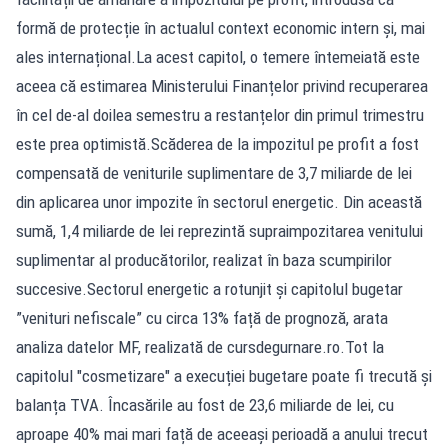
formă de protecție în actualul context economic intern și, mai
ales internațional.La acest capitol, o temere întemeiată este
aceea că estimarea Ministerului Finanțelor privind recuperarea
în cel de-al doilea semestru a restanțelor din primul trimestru
este prea optimistă.Scăderea de la impozitul pe profit a fost
compensată de veniturile suplimentare de 3,7 miliarde de lei
din aplicarea unor impozite în sectorul energetic. Din această
sumă, 1,4 miliarde de lei reprezintă supraimpozitarea venitului
suplimentar al producătorilor, realizat în baza scumpirilor
succesive.Sectorul energetic a rotunjit și capitolul bugetar
”venituri nefiscale” cu circa 13% față de prognoză, arata
analiza datelor MF, realizată de cursdegurnare.ro.Tot la
capitolul "cosmetizare" a execuției bugetare poate fi trecută și
balanța TVA. Încasările au fost de 23,6 miliarde de lei, cu
aproape 40% mai mari față de aceeași perioadă a anului trecut