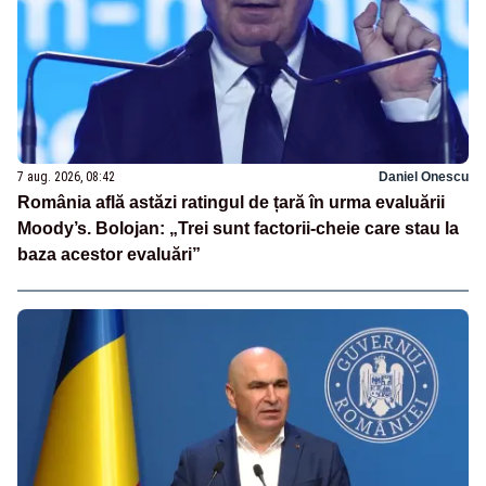
7 aug. 2026, 08:42
Daniel Onescu
România află astăzi ratingul de țară în urma evaluării
Moody’s. Bolojan: „Trei sunt factorii-cheie care stau la
baza acestor evaluări”