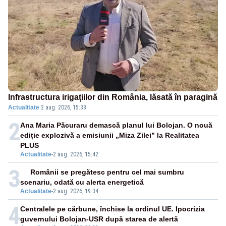
Infrastructura irigațiilor din România, lăsată în paragină
Actualitate
·
2 aug. 2026, 15:38
2
Ana Maria Păcuraru demască planul lui Bolojan. O nouă
ediție explozivă a emisiunii „Miza Zilei” la Realitatea
PLUS
Actualitate
-
2 aug. 2026, 15:42
3
Românii se pregătesc pentru cel mai sumbru
scenariu, odată cu alerta energetică
Actualitate
-
2 aug. 2026, 19:34
4
Centralele pe cărbune, închise la ordinul UE. Ipocrizia
guvernului Bolojan-USR după starea de alertă