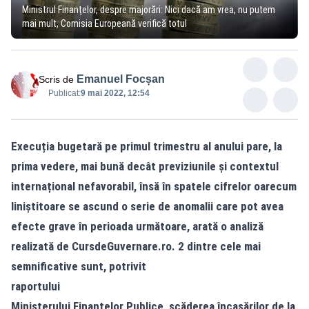
Ministrul Finanțelor, despre majorări: Nici dacă am vrea, nu putem
mai mult, Comisia Europeană verifică totul
Emanuel Focșan
Scris de
Publicat:
9 mai 2022, 12:54
Execuția bugetară pe primul trimestru al anului pare, la
prima vedere, mai bună decât previziunile și contextul
internațional nefavorabil, însă în spatele cifrelor oarecum
liniștitoare se ascund o serie de anomalii care pot avea
efecte grave în perioada următoare, arată o analiză
realizată de CursdeGuvernare.ro. 2 dintre cele mai
semnificative sunt, potrivit
raportului
Ministerului Finanțelor Publice, scăderea încasărilor de la