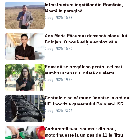
Infrastructura irigațiilor din România,
lăsată în paragină
2 aug. 2026, 15:38
Ana Maria Păcuraru demască planul lui
Bolojan. O nouă ediție explozivă a
emisiunii „Miza Zilei” la Realitatea PLUS
2 aug. 2026, 15:42
Românii se pregătesc pentru cel mai
sumbru scenariu, odată cu alerta
energetică
2 aug. 2026, 19:34
Centralele pe cărbune, închise la ordinul
UE. Ipocrizia guvernului Bolojan-USR
după starea de alertă
2 aug. 2026, 23:29
Carburanții s-au scumpit din nou,
motorina este la un pas de 11 lei/litru