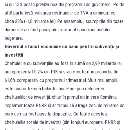
și cu 13% peste previziunea din programul de guvernare. Pe de
altă parte însă, valoarea restituirilor de TVA a diminuat cu
circa 28% (-1,8 miliarde lei).Pe ansamblul, scumpirile din toate
domeniile au fost principalul motor al sporirii încasărilor
bugetare.
Guvernul a făcut economie cu banii pentru subvenții și
investiții
Cheltuielile cu subvențiile au fost în sumă de 2,99 miliarde lei,
au reprezentat 0,2% din PIB și s-au efectuat în proporție de
61,6% comparativ cu programul trimestrial.Mult mai amplă
este cosmetizarea balanței bugetare prin reducerea
cheltuielilor de investiții, chiar în primul an în care România
implementează PNRR și ar trebui să atragă zeci de miliarde de
euro ce i-au fost puse la dispoziție. Cu toate acestea,
cheltuielile totale de investiții (din fonduri europene, PNRR și