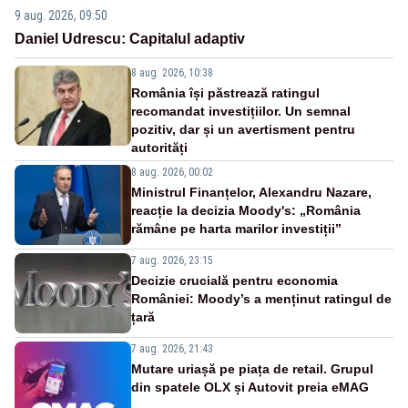
9 aug. 2026, 09:50
Daniel Udrescu: Capitalul adaptiv
8 aug. 2026, 10:38
România își păstrează ratingul
recomandat investițiilor. Un semnal
pozitiv, dar și un avertisment pentru
autorități
8 aug. 2026, 00:02
Ministrul Finanțelor, Alexandru Nazare,
reacție la decizia Moody's: „România
rămâne pe harta marilor investiții”
7 aug. 2026, 23:15
Decizie crucială pentru economia
României: Moody’s a menținut ratingul de
țară
7 aug. 2026, 21:43
Mutare uriașă pe piața de retail. Grupul
din spatele OLX și Autovit preia eMAG