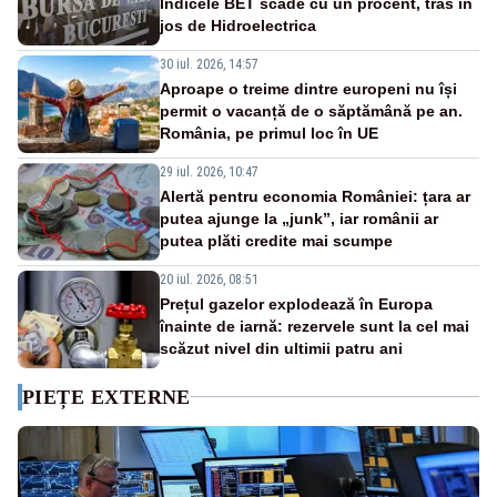
Indicele BET scade cu un procent, tras în
jos de Hidroelectrica
30 iul. 2026, 14:57
Aproape o treime dintre europeni nu își
permit o vacanță de o săptămână pe an.
România, pe primul loc în UE
29 iul. 2026, 10:47
Alertă pentru economia României: țara ar
putea ajunge la „junk”, iar românii ar
putea plăti credite mai scumpe
20 iul. 2026, 08:51
Prețul gazelor explodează în Europa
înainte de iarnă: rezervele sunt la cel mai
scăzut nivel din ultimii patru ani
PIEȚE EXTERNE