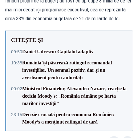
fonduri proprii de la buget) au fost cu aproape 8 miliarde de lei
mai mici decât își programase executivul, cea ce reprezintă
circa 38% din economia bugetară de 21 de miliarde de lei.
CITEȘTE ȘI
Daniel Udrescu: Capitalul adaptiv
09:50
România își păstrează ratingul recomandat
10:38
investițiilor. Un semnal pozitiv, dar și un
avertisment pentru autorități
Ministrul Finanțelor, Alexandru Nazare, reacție la
00:02
decizia Moody's: „România rămâne pe harta
marilor investiții”
Decizie crucială pentru economia României:
23:15
Moody’s a menținut ratingul de țară