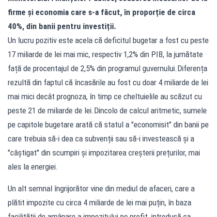
firme și economia care s-a făcut, în proporție de circa
40%, din banii pentru investiții.
Un lucru pozitiv este acela că deficitul bugetar a fost cu peste
17 miliarde de lei mai mic, respectiv 1,2% din PIB, la jumătate
față de procentajul de 2,5% din programul guvernului.Diferența
rezultă din faptul că încasările au fost cu doar 4 miliarde de lei
mai mici decât prognoza, în timp ce cheltuielile au scăzut cu
peste 21 de miliarde de lei.Dincolo de calcul aritmetic, sumele
pe capitole bugetare arată că statul a "economisit" din banii pe
care trebuia să-i dea ca subvenții sau să-i investească și a
"câștigat" din scumpiri și impozitarea creșterii prețurilor, mai
ales la energiei.
Un alt semnal îngrijorător vine din mediul de afaceri, care a
plătit impozite cu circa 4 miliarde de lei mai puțin, în baza
facilității de amânare a impozitului pe profit, introdusă ca